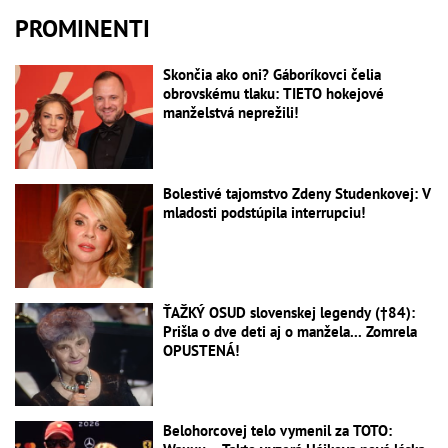
PROMINENTI
Skončia ako oni? Gáboríkovci čelia
obrovskému tlaku: TIETO hokejové
manželstvá neprežili!
Bolestivé tajomstvo Zdeny Studenkovej: V
mladosti podstúpila interrupciu!
ŤAŽKÝ OSUD slovenskej legendy (†84):
Prišla o dve deti aj o manžela... Zomrela
OPUSTENÁ!
Belohorcovej telo vymenil za TOTO: