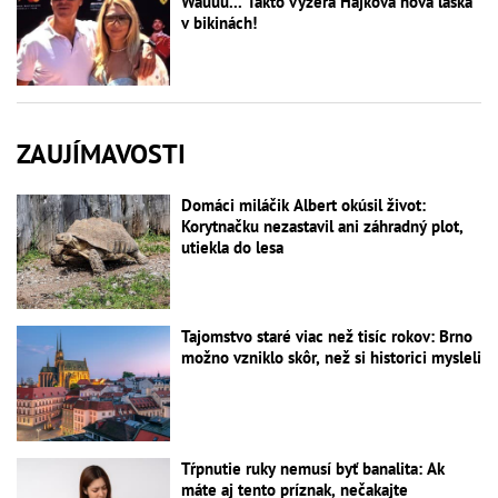
Wauuu... Takto vyzerá Hájkova nová láska
v bikinách!
ZAUJÍMAVOSTI
Domáci miláčik Albert okúsil život:
Korytnačku nezastavil ani záhradný plot,
utiekla do lesa
Tajomstvo staré viac než tisíc rokov: Brno
možno vzniklo skôr, než si historici mysleli
Tŕpnutie ruky nemusí byť banalita: Ak
máte aj tento príznak, nečakajte