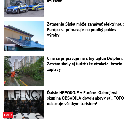
im život
Zatmenie Slnka môže zamávať elektrinou:
Európa sa pripravuje na prudký pokles
výroby
Čína sa pripravuje na silný tajfún Dolphin:
Zatvára školy aj turistické atrakcie, hrozia
záplavy
Ďalšie NEPOKOJE v Európe: Ozbrojená
skupina OBSADILA dovolenkový raj, TOTO
odkazuje všetkým turistom!
FOTO