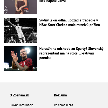
leto naplno užíva
Súdny lekár odhalil pozadie tragédie v
NBA: Smrť Clarkea mala mrazivú príčinu
Haraslín na odchode zo Sparty? Slovenský
reprezentant má na stole lukratívnu
ponuku
O Zoznam.sk
Reklama
Právne informácie
Reklama u nás