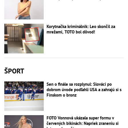
Korytnačka kriminálnik: Leo skončil za
mrežami, TOTO bol dôvod!
ŠPORT
Sen o finále sa rozplynul: Slováci po
dobrom úvode podľahli USA a zahrajú si s
Fínskom o bronz
FOTO Vonnová ukázala super formu v
červených bikinách: Napriek zraneniu si