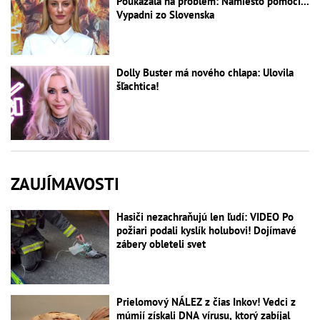
Poukázala na problém: Namiesto pomoci...
Vypadni zo Slovenska
Dolly Buster má nového chlapa: Ulovila
šľachtica!
ZAUJÍMAVOSTI
Hasiči nezachraňujú len ľudí: VIDEO Po
požiari podali kyslík holubovi! Dojímavé
zábery obleteli svet
Prielomový NÁLEZ z čias Inkov! Vedci z
múmií získali DNA vírusu, ktorý zabíjal