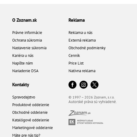
O Zoznam.sk
Reklama
Právne informácie
Reklama u nás
Ochrana súkromia
Externá reklama
Nastavenie súkromia
Obchodné podmienky
Kariéra u nás
Cenník
Napíšte nám
Price List
Nariadenie DSA
Natívna reklama
Kontakty
Spravodajstvo
© 1997 – 2026 Zoznam, s.r.o.
Autorské práva sú vyhradené.
Produktové oddelenie
Obchodné oddelenie
Katalógové oddelenie
Marketingové oddelenie
Máte pre nás tip?