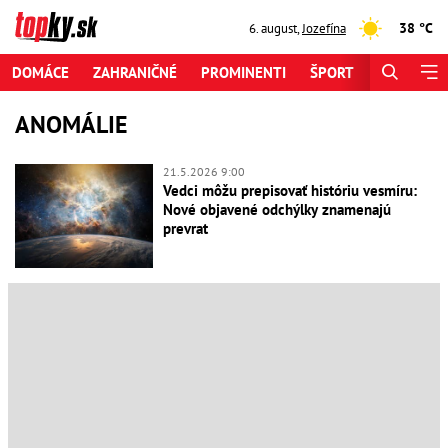
38 °C
6. august
,
Jozefína
DOMÁCE
ZAHRANIČNÉ
PROMINENTI
ŠPORT
ZAUJÍMAV
ANOMÁLIE
21.5.2026 9:00
Vedci môžu prepisovať históriu vesmíru:
Nové objavené odchýlky znamenajú
prevrat