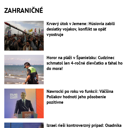
ZAHRANIČNÉ
Krvavý útok v Jemene: Húsíovia zabili
desiatky vojakov, konflikt sa opäť
vyostruje
Horor na pláži v Španielsku: Cudzinec
schmatol len 4-ročné dievčatko a ťahal ho
do mora!
Nawrocki po roku vo funkcii: Väčšina
Poliakov hodnotí jeho pôsobenie
pozitívne
Izrael rieši kontroverzný prípad: Osadníka