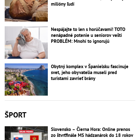
milióny ľudí
Nespájajte to len s horúčavami! TOTO
nenápadné potenie u seniorov veští
PROBLÉM: Mnohí to ignorujú
Obytný komplex v Španielsku fascinuje
svet, jeho obyvatelia museli pred
turistami zavrieť brány
ŠPORT
Slovensko – Čierna Hora: Online prenos
zo štvrťfinále MS hádzanárok do 18 rokov