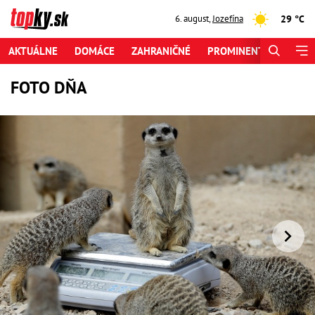
29 °C
6. august
,
Jozefína
AKTUÁLNE
DOMÁCE
ZAHRANIČNÉ
PROMINENTI
ŠPORT
FOTO DŇA