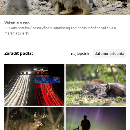
Váženie v zoo
Surikaty postávajúce na váhe v londýnskej zoo počas ročného váženia a
merania zvierat
Zoradiť podľa:
najlepších
dátumu pridania