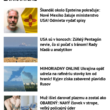
Škandál okolo Epsteina pokračuje:
Nové Mexiko žaluje ministerstvo
USA! Odmieta vydať spisy
USA sú v koncoch: Zúfalý Pentagón
nevie, čo si počať s Iránom! Rady
hľadá u analytikov
MIMORIADNY ONLINE Ukrajina opäť
udrela na rafinériu stovky km od
hraníc! Kyjev získa zabavené plavidlo
Rusov
Muž išiel darovať plazmu a zostal ako
OBARENÝ: NAHÝ človek v strope,
veľký policajný úder