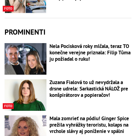
FOTO
PROMINENTI
Nela Pocisková roky mlčala, teraz TO
konečne verejne priznala: Filip Tůma
ju požiadal o ruku!
Zuzana Fialová to už nevydržala a
drsne udrela: Sarkastická NÁLOŽ pre
konšpirátorov a popieračov!
FOTO
Mala zomrieť na pódiu! Ginger Spice
prežila vyhrážky teroristu, kolaps na
vrchole slávy aj poníženie v spálni