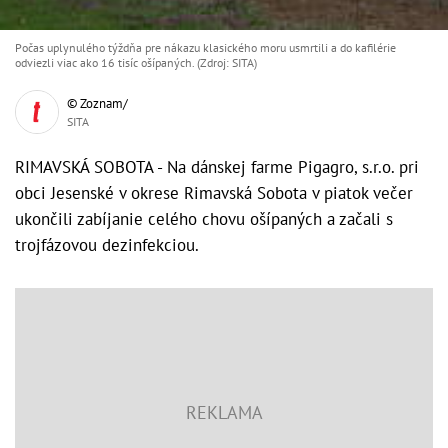
Počas uplynulého týždňa pre nákazu klasického moru usmrtili a do kafilérie
odviezli viac ako 16 tisíc ošípaných. (Zdroj: SITA)
© Zoznam/
SITA
RIMAVSKÁ SOBOTA - Na dánskej farme Pigagro, s.r.o. pri
obci Jesenské v okrese Rimavská Sobota v piatok večer
ukončili zabíjanie celého chovu ošípaných a začali s
trojfázovou dezinfekciou.