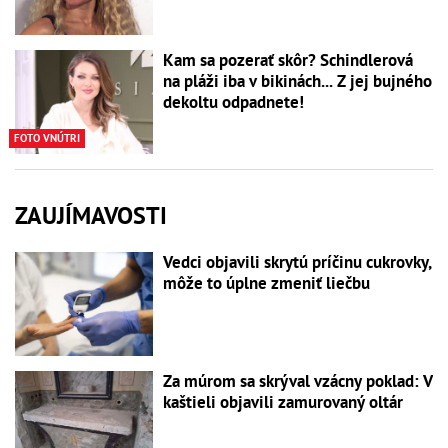
Kam sa pozerať skôr? Schindlerová
na pláži iba v bikinách... Z jej bujného
dekoltu odpadnete!
FOTO VNÚTRI
ZAUJÍMAVOSTI
Vedci objavili skrytú príčinu cukrovky,
môže to úplne zmeniť liečbu
Za múrom sa skrýval vzácny poklad: V
kaštieli objavili zamurovaný oltár