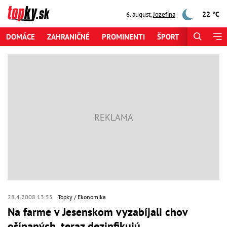
22 °C
6. august
,
Jozefína
DOMÁCE
ZAHRANIČNÉ
PROMINENTI
ŠPORT
ZAUJÍMAV
28.4.2008 13:55
Topky
Ekonomika
Na farme v Jesenskom vyzabíjali chov
ošípaných, teraz dezinfikujú