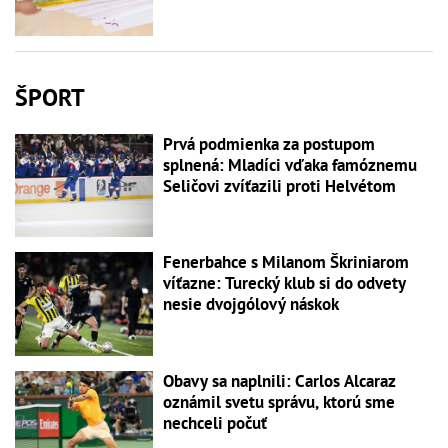
ŠPORT
Prvá podmienka za postupom
splnená: Mladíci vďaka famóznemu
Seličovi zvíťazili proti Helvétom
Fenerbahce s Milanom Škriniarom
víťazne: Turecký klub si do odvety
nesie dvojgólový náskok
Obavy sa naplnili: Carlos Alcaraz
oznámil svetu správu, ktorú sme
nechceli počuť