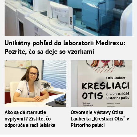
Unikátny pohľad do laboratórií Medirexu:
Pozrite, čo sa deje so vzorkami
Ako sa dá starnutie
Otvorenie výstavy Otisa
ovplyvniť? Zistite, čo
Lauberta „Kresliaci Otis“ v
odporúča a radí lekárka
Pistoriho paláci