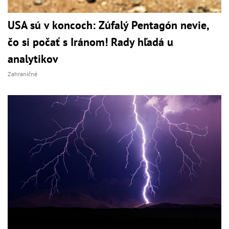
USA sú v koncoch: Zúfalý Pentagón nevie,
čo si počať s Iránom! Rady hľadá u
analytikov
Zahraničné