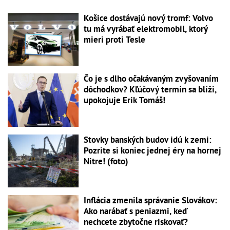
Košice dostávajú nový tromf: Volvo
tu má vyrábať elektromobil, ktorý
mieri proti Tesle
Čo je s dlho očakávaným zvyšovaním
dôchodkov? Kľúčový termín sa blíži,
upokojuje Erik Tomáš!
Stovky banských budov idú k zemi:
Pozrite si koniec jednej éry na hornej
Nitre! (foto)
Inflácia zmenila správanie Slovákov:
Ako narábať s peniazmi, keď
nechcete zbytočne riskovať?