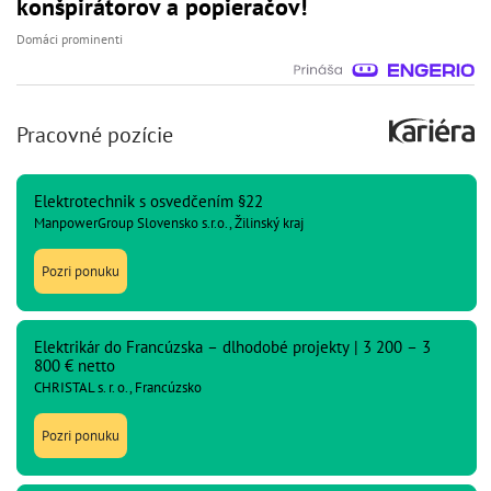
konšpirátorov a popieračov!
Domáci prominenti
Pracovné pozície
Elektrotechnik s osvedčením §22
ManpowerGroup Slovensko s.r.o., Žilinský kraj
Pozri ponuku
Elektrikár do Francúzska – dlhodobé projekty | 3 200 – 3
800 € netto
CHRISTAL s. r. o., Francúzsko
Pozri ponuku