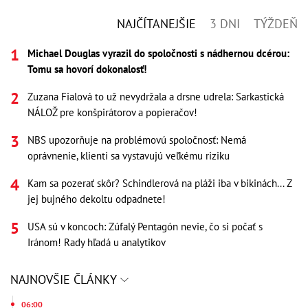
NAJČÍTANEJŠIE
3 DNI
TÝŽDEŇ
Michael Douglas vyrazil do spoločnosti s nádhernou dcérou:
Tomu sa hovorí dokonalosť!
Zuzana Fialová to už nevydržala a drsne udrela: Sarkastická
NÁLOŽ pre konšpirátorov a popieračov!
NBS upozorňuje na problémovú spoločnosť: Nemá
oprávnenie, klienti sa vystavujú veľkému riziku
Kam sa pozerať skôr? Schindlerová na pláži iba v bikinách... Z
jej bujného dekoltu odpadnete!
USA sú v koncoch: Zúfalý Pentagón nevie, čo si počať s
Iránom! Rady hľadá u analytikov
NAJNOVŠIE ČLÁNKY
06:00