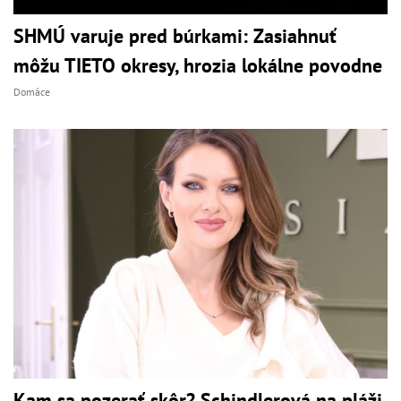
SHMÚ varuje pred búrkami: Zasiahnuť
môžu TIETO okresy, hrozia lokálne povodne
Domáce
Kam sa pozerať skôr? Schindlerová na pláži