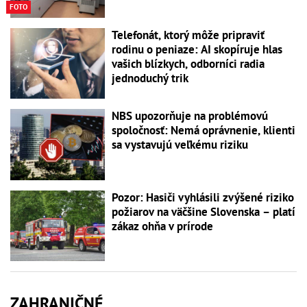
FOTO
Telefonát, ktorý môže pripraviť
rodinu o peniaze: AI skopíruje hlas
vašich blízkych, odborníci radia
jednoduchý trik
NBS upozorňuje na problémovú
spoločnosť: Nemá oprávnenie, klienti
sa vystavujú veľkému riziku
Pozor: Hasiči vyhlásili zvýšené riziko
požiarov na väčšine Slovenska – platí
zákaz ohňa v prírode
ZAHRANIČNÉ