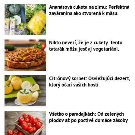
Ananásová cuketa na zimu: Perfektná
zaváranina ako stvorená k mäsu.
Nikto neverí, že je z cukety. Tento
tatarák môžu jesť aj vegetariáni.
Citrónový sorbet: Osviežujúci dezert,
ktorý očarí vašich hostí
Všetko o paradajkách: Od zelených
plodov až po poctivé domáce zásoby