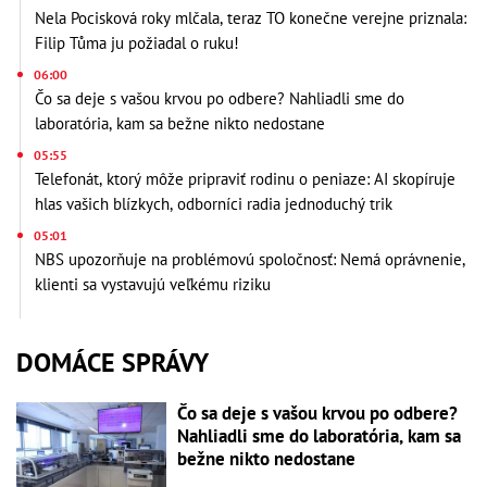
Nela Pocisková roky mlčala, teraz TO konečne verejne priznala:
Filip Tůma ju požiadal o ruku!
06:00
Čo sa deje s vašou krvou po odbere? Nahliadli sme do
laboratória, kam sa bežne nikto nedostane
05:55
Telefonát, ktorý môže pripraviť rodinu o peniaze: AI skopíruje
hlas vašich blízkych, odborníci radia jednoduchý trik
05:01
NBS upozorňuje na problémovú spoločnosť: Nemá oprávnenie,
klienti sa vystavujú veľkému riziku
DOMÁCE SPRÁVY
Čo sa deje s vašou krvou po odbere?
Nahliadli sme do laboratória, kam sa
bežne nikto nedostane