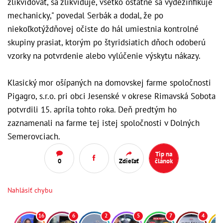
zlikvidovať, sa zlikviduje, všetko ostatné sa vydezinfikuje
mechanicky," povedal Serbák a dodal, že po
niekoľkotýždňovej očiste do hál umiestnia kontrolné
skupiny prasiat, ktorým po štyridsiatich dňoch odoberú
vzorky na potvrdenie alebo vylúčenie výskytu nákazy.
Klasický mor ošípaných na domovskej farme spoločnosti
Pigagro, s.r.o. pri obci Jesenské v okrese Rimavská Sobota
potvrdili 15. apríla tohto roka. Deň predtým ho
zaznamenali na farme tej istej spoločnosti v Dolných
Semerovciach.
Tip na
0
Zdieľať
článok
Nahlásiť chybu
16
6
2
5
7
4