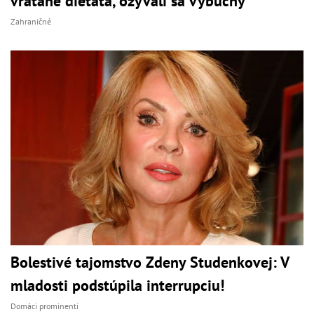
vrátane dieťaťa, ozývali sa výbuchy
Zahraničné
Bolestivé tajomstvo Zdeny Studenkovej: V
mladosti podstúpila interrupciu!
Domáci prominenti