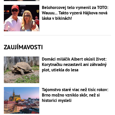
Belohorcovej telo vymenil za TOTO:
Wauuu... Takto vyzerá Hájkova nová
láska v bikinách!
ZAUJÍMAVOSTI
Domáci miláčik Albert okúsil život:
Korytnačku nezastavil ani záhradný
plot, utiekla do lesa
Tajomstvo staré viac než tisíc rokov:
Brno možno vzniklo skôr, než si
historici mysleli