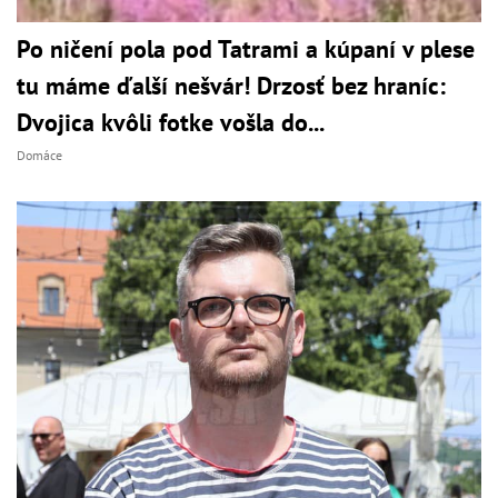
Po ničení pola pod Tatrami a kúpaní v plese
tu máme ďalší nešvár! Drzosť bez hraníc:
Dvojica kvôli fotke vošla do...
Domáce