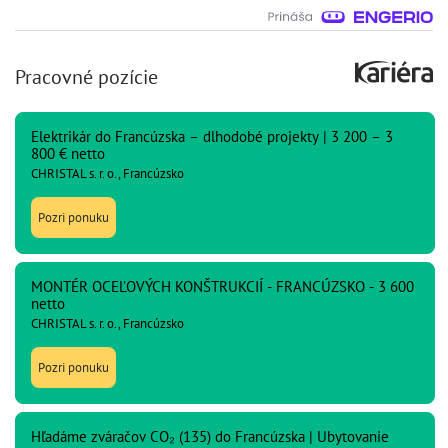
Pracovné pozície
Elektrikár do Francúzska – dlhodobé projekty | 3 200 – 3
800 € netto
CHRISTAL s. r. o., Francúzsko
Pozri ponuku
MONTÉR OCEĽOVÝCH KONŠTRUKCIÍ - FRANCÚZSKO - 3 600
netto
CHRISTAL s. r. o., Francúzsko
Pozri ponuku
Hľadáme zváračov CO₂ (135) do Francúzska | Ubytovanie