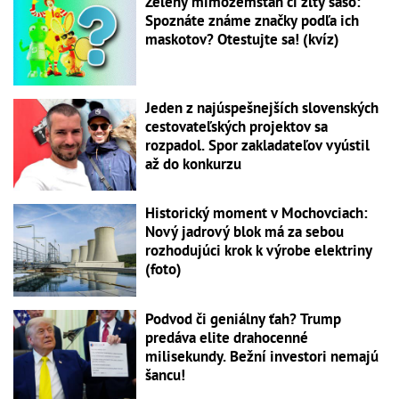
Zelený mimozemšťan či žltý šašo:
Spoznáte známe značky podľa ich
maskotov? Otestujte sa! (kvíz)
Jeden z najúspešnejších slovenských
cestovateľských projektov sa
rozpadol. Spor zakladateľov vyústil
až do konkurzu
Historický moment v Mochovciach:
Nový jadrový blok má za sebou
rozhodujúci krok k výrobe elektriny
(foto)
Podvod či geniálny ťah? Trump
predáva elite drahocenné
milisekundy. Bežní investori nemajú
šancu!