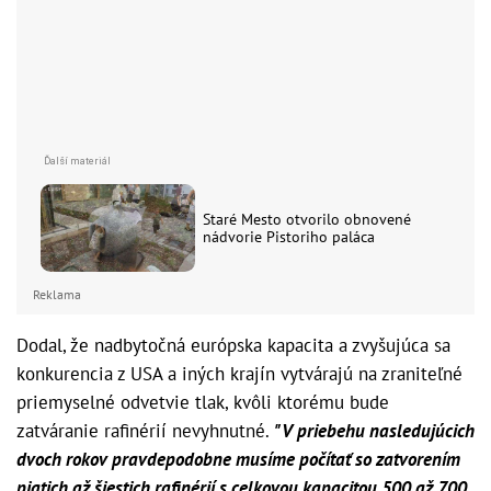
Staré Mesto otvorilo obnovené
nádvorie Pistoriho paláca
Reklama
Dodal, že nadbytočná európska kapacita a zvyšujúca sa
konkurencia z USA a iných krajín vytvárajú na zraniteľné
priemyselné odvetvie tlak, kvôli ktorému bude
zatváranie rafinérií nevyhnutné.
"V priebehu nasledujúcich
dvoch rokov pravdepodobne musíme počítať so zatvorením
piatich až šiestich rafinérií s celkovou kapacitou 500 až 700