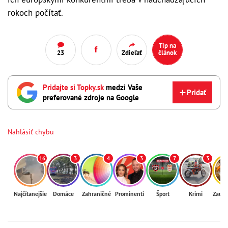
rokoch počítať.
Tip na
23
Zdieľať
článok
Pridajte si Topky.sk
medzi Vaše
Pridať
preferované zdroje na Google
Nahlásiť chybu
16
3
4
3
7
3
Najčítanejšie
Domáce
Zahraničné
Prominenti
Šport
Krimi
Zaují