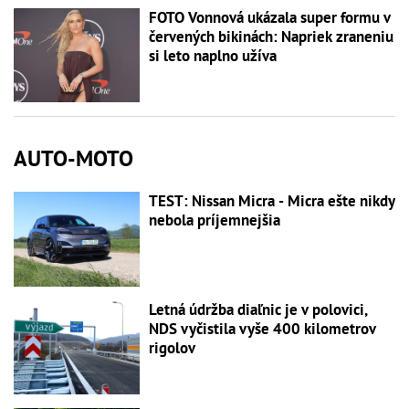
FOTO Vonnová ukázala super formu v
červených bikinách: Napriek zraneniu
si leto naplno užíva
AUTO-MOTO
TEST: Nissan Micra - Micra ešte nikdy
nebola príjemnejšia
Letná údržba diaľnic je v polovici,
NDS vyčistila vyše 400 kilometrov
rigolov