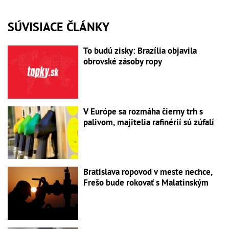
SÚVISIACE ČLÁNKY
To budú zisky: Brazília objavila
obrovské zásoby ropy
V Európe sa rozmáha čierny trh s
palivom, majitelia rafinérií sú zúfalí
Bratislava ropovod v meste nechce,
Frešo bude rokovať s Malatinským