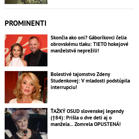
PROMINENTI
Skončia ako oni? Gáboríkovci čelia
obrovskému tlaku: TIETO hokejové
manželstvá neprežili!
Bolestivé tajomstvo Zdeny
Studenkovej: V mladosti podstúpila
interrupciu!
ŤAŽKÝ OSUD slovenskej legendy
(†84): Prišla o dve deti aj o
manžela... Zomrela OPUSTENÁ!