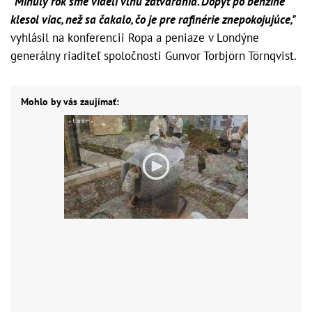
"Minulý rok sme videli vlnu zatvárania. Dopyt po benzíne
klesol viac, než sa čakalo, čo je pre rafinérie znepokojujúce,"
vyhlásil na konferencii Ropa a peniaze v Londýne
generálny riaditeľ spoločnosti Gunvor Torbjörn Törnqvist.
Mohlo by vás zaujímať: