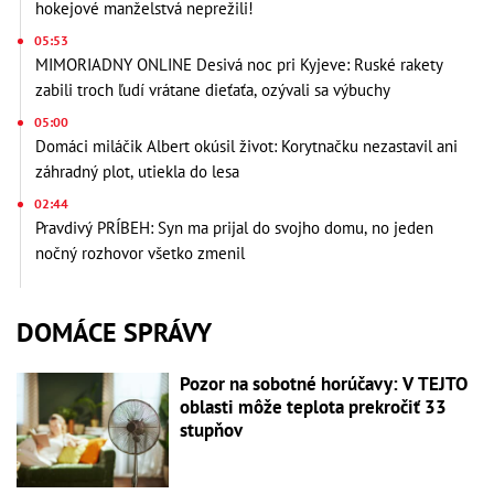
hokejové manželstvá neprežili!
05:53
MIMORIADNY ONLINE Desivá noc pri Kyjeve: Ruské rakety
zabili troch ľudí vrátane dieťaťa, ozývali sa výbuchy
05:00
Domáci miláčik Albert okúsil život: Korytnačku nezastavil ani
záhradný plot, utiekla do lesa
02:44
Pravdivý PRÍBEH: Syn ma prijal do svojho domu, no jeden
nočný rozhovor všetko zmenil
DOMÁCE SPRÁVY
Pozor na sobotné horúčavy: V TEJTO
oblasti môže teplota prekročiť 33
stupňov