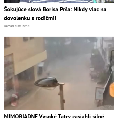
Šokujúce slová Borisa Prša: Nikdy viac na
dovolenku s rodičmi!
Domáci prominenti
MIMORIADNE Vysoké Tatry zasiahli silné