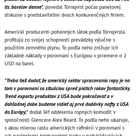
tis. barelov denne",
povedal Törnqvist počas panelovej
diskusie s predstaviteľmi dvoch konkurenčných firiem.
Americkí producenti pohonných látok podľa Törnqvista
profitujú zo svojej schopnosti prevádzky výlučne s
použitím zemného plynu. To podľa neho znižuje ich
základné náklady v porovnaní s Európou v priemere o 2
USD na barel.
"Treba tiež dodať, že americký sektor spracovania ropy je na
tom v porovnaní so situáciou spred piatich rokov fantasticky.
Trend exportu produktov z USA bude pokračovať a v
dohľadnej dobe budeme vidieť aj prvé dodávky nafty z USA
do Európy,"
dodal šéf oddelenia ropných komodít v
spoločnosti Glencore Alex Beard. To podľa neho ukazuje,
s akou mierou rastu amerických rafinérií v porovnaní s
ich európskymi konkurentmi treba v nadchádzajúcich