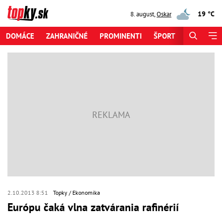
19 °C
8. august
,
Oskar
DOMÁCE
ZAHRANIČNÉ
PROMINENTI
ŠPORT
ZAUJÍMAV
2.10.2013 8:51
Topky
Ekonomika
Európu čaká vlna zatvárania rafinérií