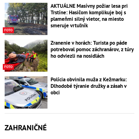
AKTUÁLNE Masívny požiar lesa pri
Trstíne: Hasičom komplikuje boj s
plameňmi silný vietor, na miesto
smeruje vrtuľník
FOTO
Zranenie v horách: Turista po páde
potreboval pomoc záchranárov, z túry
ho odviezli na nosidlách
FOTO
Polícia obvinila muža z Kežmarku:
Dlhodobé týranie družky a zásah v
obci
ZAHRANIČNÉ