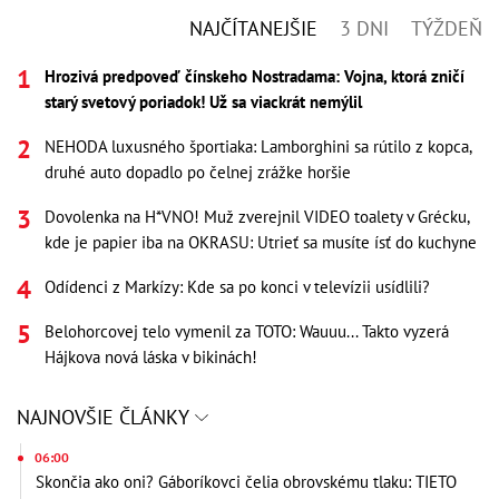
NAJČÍTANEJŠIE
3 DNI
TÝŽDEŇ
Hrozivá predpoveď čínskeho Nostradama: Vojna, ktorá zničí
starý svetový poriadok! Už sa viackrát nemýlil
NEHODA luxusného športiaka: Lamborghini sa rútilo z kopca,
druhé auto dopadlo po čelnej zrážke horšie
Dovolenka na H*VNO! Muž zverejnil VIDEO toalety v Grécku,
kde je papier iba na OKRASU: Utrieť sa musíte ísť do kuchyne
Odídenci z Markízy: Kde sa po konci v televízii usídlili?
Belohorcovej telo vymenil za TOTO: Wauuu... Takto vyzerá
Hájkova nová láska v bikinách!
NAJNOVŠIE ČLÁNKY
06:00
Skončia ako oni? Gáboríkovci čelia obrovskému tlaku: TIETO