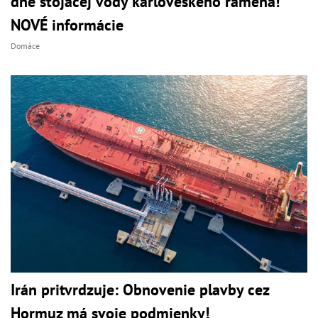
dne stojacej vody karloveského ramena!
NOVÉ informácie
Domáce
Irán pritvrdzuje: Obnovenie plavby cez
Hormuz má svoje podmienky!