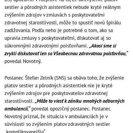
sestier a pôrodných asistentiek nebude kryté reálnym
zvýšením zdrojov v zmluvách s poskytovateľmi
zdravotnej starostlivosti, môže to spustiť novú špirálu
zadlžovania. Podľa neho je potrebné o tom, ako sa
upravia zmluvy s poskytovateľmi, diskutovať aj so
súkromnými zdravotnými poisťovňami.
„Akosi sme si
zvykli diskutovať len so Všeobecnou zdravotnou poisťovňou,“
povedal Novotný.
Poslanec Štefan Zelník (SNS) sa obáva toho, že zvýšenie
platov sestier a pôrodných asistentiek nie je kryté
zvýšením zdrojov pre poskytovateľov zdravotnej
starostlivosti.
„Môže to viesť k zániku mnohých odborných
ambulancií,“
povedal opozičný poslanec. Poslanec
Novotný priznal, že situácia v ambulanciách je v
súvislosti so zvýšením platov zdravotných sestier
„komplikovanejšia“.