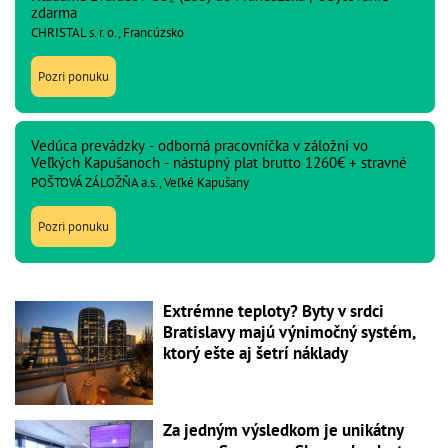
zdarma
CHRISTAL s. r. o., Francúzsko
Pozri ponuku
Vedúca prevádzky - odborná pracovníčka v záložni vo
Veľkých Kapušanoch - nástupný plat brutto 1260€ + stravné
POŠTOVÁ ZÁLOŽŇA a.s., Veľké Kapušany
Pozri ponuku
Extrémne teploty? Byty v srdci
Bratislavy majú výnimočný systém,
ktorý ešte aj šetrí náklady
Za jedným výsledkom je unikátny