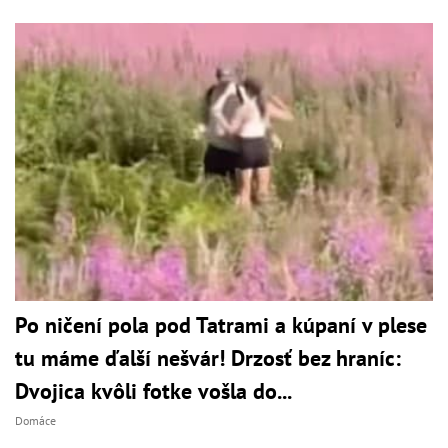
Po ničení pola pod Tatrami a kúpaní v plese
tu máme ďalší nešvár! Drzosť bez hraníc:
Dvojica kvôli fotke vošla do...
Domáce