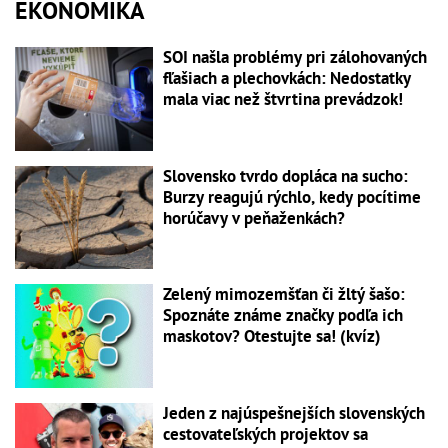
EKONOMIKA
SOI našla problémy pri zálohovaných
fľašiach a plechovkách: Nedostatky
mala viac než štvrtina prevádzok!
Slovensko tvrdo dopláca na sucho:
Burzy reagujú rýchlo, kedy pocítime
horúčavy v peňaženkách?
Zelený mimozemšťan či žltý šašo:
Spoznáte známe značky podľa ich
maskotov? Otestujte sa! (kvíz)
Jeden z najúspešnejších slovenských
cestovateľských projektov sa