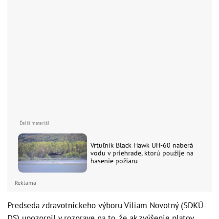
Vrtuľník Black Hawk UH-60 naberá
vodu v priehrade, ktorú použije na
hasenie požiaru
Reklama
Predseda zdravotníckeho výboru Viliam Novotný (SDKÚ-
DS) upozornil v rozprave na to, že ak zvýšenie platov