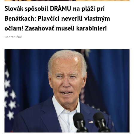
Slovák spôsobil DRÁMU na pláži pri
Benátkach: Plavčíci neverili vlastným
očiam! Zasahovať museli karabinieri
Zahraničné