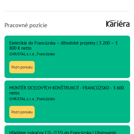
Pracovné pozície
Elektrikár do Francúzska – dlhodobé projekty | 3 200 – 3
800 € netto
CHRISTAL s. r. o., Francúzsko
Pozri ponuku
MONTÉR OCEĽOVÝCH KONŠTRUKCIÍ - FRANCÚZSKO - 3 600
netto
CHRISTAL s. r. o., Francúzsko
Pozri ponuku
Hľadáme zváračov CO₂ (135) do Francúzska | Ubytovanie