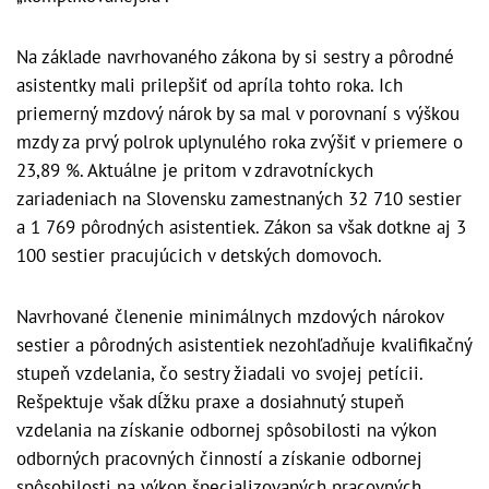
Na základe navrhovaného zákona by si sestry a pôrodné
asistentky mali prilepšiť od apríla tohto roka. Ich
priemerný mzdový nárok by sa mal v porovnaní s výškou
mzdy za prvý polrok uplynulého roka zvýšiť v priemere o
23,89 %. Aktuálne je pritom v zdravotníckych
zariadeniach na Slovensku zamestnaných 32 710 sestier
a 1 769 pôrodných asistentiek. Zákon sa však dotkne aj 3
100 sestier pracujúcich v detských domovoch.
Navrhované členenie minimálnych mzdových nárokov
sestier a pôrodných asistentiek nezohľadňuje kvalifikačný
stupeň vzdelania, čo sestry žiadali vo svojej petícii.
Rešpektuje však dĺžku praxe a dosiahnutý stupeň
vzdelania na získanie odbornej spôsobilosti na výkon
odborných pracovných činností a získanie odbornej
spôsobilosti na výkon špecializovaných pracovných