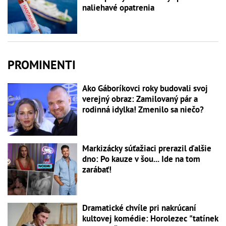
naliehavé opatrenia
PROMINENTI
Ako Gáboríkovci roky budovali svoj
verejný obraz: Zamilovaný pár a
rodinná idylka! Zmenilo sa niečo?
Markizácky súťažiaci prerazil ďalšie
dno: Po kauze v šou... Ide na tom
zarábať!
Dramatické chvíle pri nakrúcaní
kultovej komédie: Horolezec "tatínek