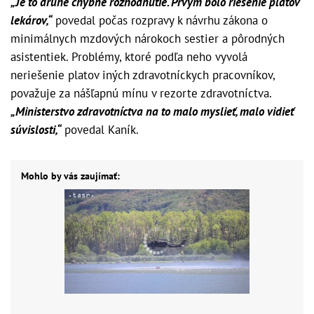
„Je to druhé chybné rozhodnutie. Prvým bolo riešenie platov
lekárov,“
povedal počas rozpravy k návrhu zákona o
minimálnych mzdových nárokoch sestier a pôrodných
asistentiek. Problémy, ktoré podľa neho vyvolá
neriešenie platov iných zdravotníckych pracovníkov,
považuje za nášľapnú mínu v rezorte zdravotníctva.
„Ministerstvo zdravotníctva na to malo myslieť, malo vidieť
súvislosti,“
povedal Kaník.
Mohlo by vás zaujímať: