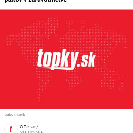
Ľudovít Kaník
© Zoznam/
SITA,
Foto
: SITA