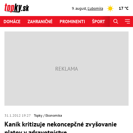
17 °C
9. august
,
Ľubomíra
DOMÁCE
ZAHRANIČNÉ
PROMINENTI
ŠPORT
ZAUJÍMAV
31.1.2012 19:27
Topky
Ekonomika
Kaník kritizuje nekoncepčné zvyšovanie
platov v zdravotníctve