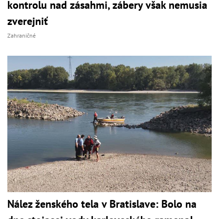
kontrolu nad zásahmi, zábery však nemusia
zverejniť
Zahraničné
Nález ženského tela v Bratislave: Bolo na