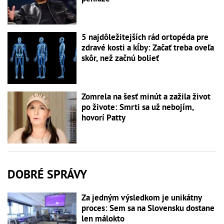
5 najdôležitejších rád ortopéda pre
zdravé kosti a kĺby: Začať treba oveľa
skôr, než začnú bolieť
Zomrela na šesť minút a zažila život
po živote: Smrti sa už nebojím,
hovorí Patty
DOBRÉ SPRÁVY
Za jedným výsledkom je unikátny
proces: Sem sa na Slovensku dostane
len málokto