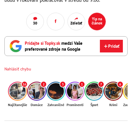
budú v rokovaní pokračovať v stredu od 9:00.
Tip na
30
Zdieľať
článok
Pridajte si Topky.sk
medzi Vaše
Pridať
preferované zdroje na Google
Nahlásiť chybu
16
2
3
1
7
6
Najčítanejšie
Domáce
Zahraničné
Prominenti
Šport
Krimi
Zaují