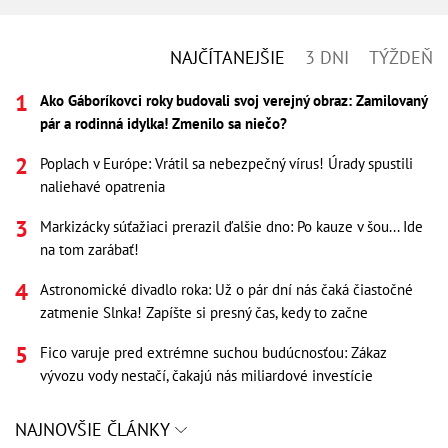
NAJČÍTANEJŠIE
3 DNI
TÝŽDEŇ
Ako Gáboríkovci roky budovali svoj verejný obraz: Zamilovaný
pár a rodinná idylka! Zmenilo sa niečo?
Poplach v Európe: Vrátil sa nebezpečný vírus! Úrady spustili
naliehavé opatrenia
Markizácky súťažiaci prerazil ďalšie dno: Po kauze v šou... Ide
na tom zarábať!
Astronomické divadlo roka: Už o pár dní nás čaká čiastočné
zatmenie Slnka! Zapíšte si presný čas, kedy to začne
Fico varuje pred extrémne suchou budúcnosťou: Zákaz
vývozu vody nestačí, čakajú nás miliardové investície
NAJNOVŠIE ČLÁNKY