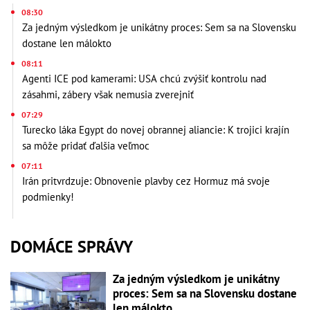
08:30
Za jedným výsledkom je unikátny proces: Sem sa na Slovensku
dostane len málokto
08:11
Agenti ICE pod kamerami: USA chcú zvýšiť kontrolu nad
zásahmi, zábery však nemusia zverejniť
07:29
Turecko láka Egypt do novej obrannej aliancie: K trojici krajín
sa môže pridať ďalšia veľmoc
07:11
Irán pritvrdzuje: Obnovenie plavby cez Hormuz má svoje
podmienky!
DOMÁCE SPRÁVY
Za jedným výsledkom je unikátny
proces: Sem sa na Slovensku dostane
len málokto