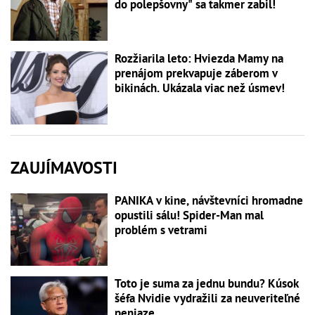
do polepšovny" sa takmer zabil!
Rozžiarila leto: Hviezda Mamy na
prenájom prekvapuje záberom v
bikinách. Ukázala viac než úsmev!
ZAUJÍMAVOSTI
PANIKA v kine, návštevníci hromadne
opustili sálu! Spider-Man mal
problém s vetrami
Toto je suma za jednu bundu? Kúsok
šéfa Nvidie vydražili za neuveriteľné
peniaze