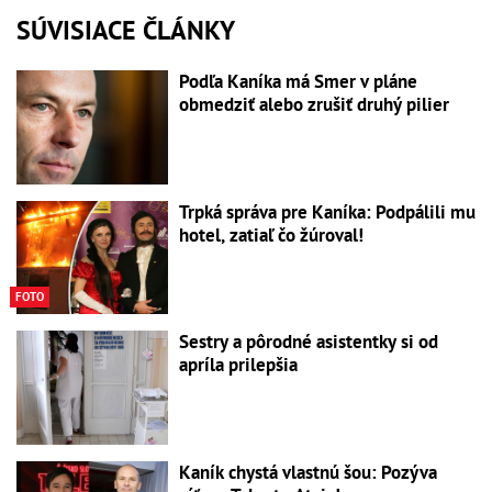
SÚVISIACE ČLÁNKY
Podľa Kaníka má Smer v pláne
obmedziť alebo zrušiť druhý pilier
Trpká správa pre Kaníka: Podpálili mu
hotel, zatiaľ čo žúroval!
FOTO
Sestry a pôrodné asistentky si od
apríla prilepšia
Kaník chystá vlastnú šou: Pozýva