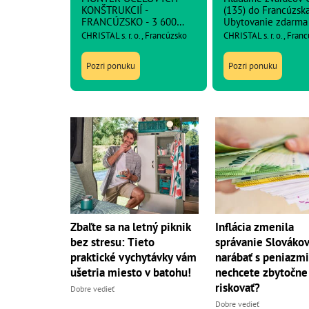
KONŠTRUKCIÍ -
(135) do Francúzska
FRANCÚZSKO - 3 600
Ubytovanie zdarma
netto
CHRISTAL s. r. o., Francúzsko
CHRISTAL s. r. o., Fran
Pozri ponuku
Pozri ponuku
Zbaľte sa na letný piknik
Inflácia zmenila
bez stresu: Tieto
správanie Slovákov
praktické vychytávky vám
narábať s peniazmi
ušetria miesto v batohu!
nechcete zbytočne
riskovať?
Dobre vedieť
Dobre vedieť