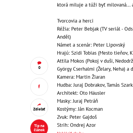
ktorá miluje a túži byť milovaná... 
Tvorcovia a herci
Réžia: Peter Bebjak (TV seriál - Od
Anděl)
Námet a scenár: Peter Lipovský
Hrajú: Szidi Tobias (Mesto tieňov, K
Attila Mokos (Pokoj v duši, Nedodrž
0
György Cserhalmi (Želary, Neha) a ď
Kamera: Martin Žiaran
Hudba: Juraj Dobrakov, Tamás Szar
Architekt: Oto Häusler
Masky: Juraj Petráň
Kostýmy: Ján Kocman
Zdieľať
Zvuk: Peter Gajdoš
Strih: Ondrej Azor
Tip na
článok