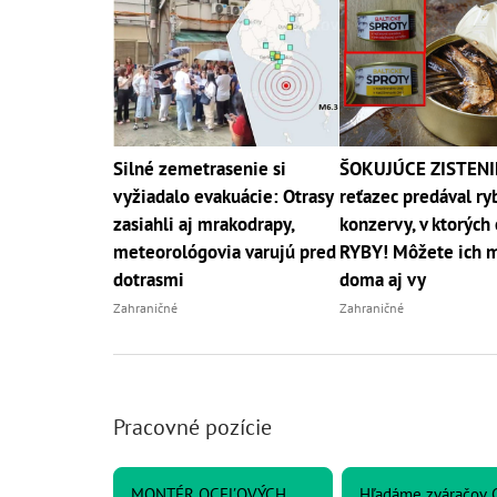
Silné zemetrasenie si
ŠOKUJÚCE ZISTENI
vyžiadalo evakuácie: Otrasy
reťazec predával ry
zasiahli aj mrakodrapy,
konzervy, v ktorých 
meteorológovia varujú pred
RYBY! Môžete ich 
dotrasmi
doma aj vy
Zahraničné
Zahraničné
Pracovné pozície
MONTÉR OCEĽOVÝCH
Hľadáme zváračov 