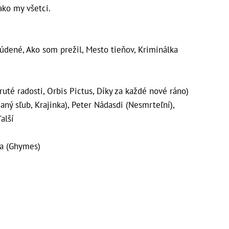
ako my všetci.
súdené, Ako som prežil, Mesto tieňov, Kriminálka
ruté radosti, Orbis Pictus, Díky za každé nové ráno)
aný sľub, Krajinka), Peter Nádasdi (Nesmrteľní),
alší
ka (Ghymes)