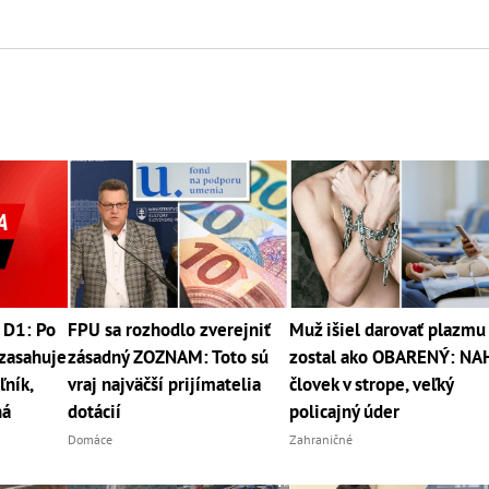
 D1: Po
FPU sa rozhodlo zverejniť
Muž išiel darovať plazmu
zasahuje
zásadný ZOZNAM: Toto sú
zostal ako OBARENÝ: NA
ľník,
vraj najväčší prijímatelia
človek v strope, veľký
ná
dotácií
policajný úder
Domáce
Zahraničné