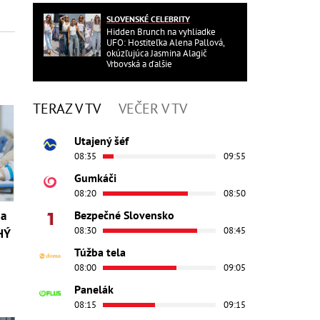
SLOVENSKÉ CELEBRITY
Hidden Brunch na vyhliadke
UFO: Hostiteľka Alena Pallová,
okúzľujúca Jasmina Alagič
Vrbovská a ďalšie
TERAZ V TV
VEČER V TV
Utajený šéf
08:35
09:55
Gumkáči
08:20
08:50
Bezpečné Slovensko
 a
08:30
08:45
HÝ
Túžba tela
08:00
09:05
Panelák
08:15
09:15