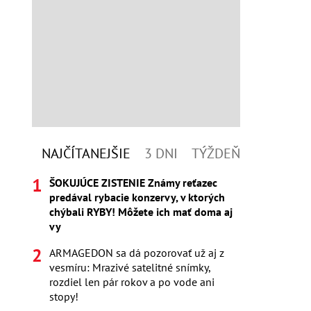
NAJČÍTANEJŠIE
3 DNI
TÝŽDEŇ
ŠOKUJÚCE ZISTENIE Známy reťazec
predával rybacie konzervy, v ktorých
chýbali RYBY! Môžete ich mať doma aj
vy
ARMAGEDON sa dá pozorovať už aj z
vesmíru: Mrazivé satelitné snímky,
rozdiel len pár rokov a po vode ani
stopy!