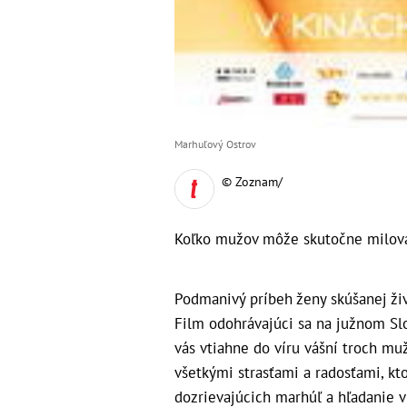
Marhuľový Ostrov
© Zoznam/
Koľko mužov môže skutočne milova
Podmanivý príbeh ženy skúšanej živ
Film odohrávajúci sa na južnom Sl
vás vtiahne do víru vášní troch muž
všetkými strasťami a radosťami, kto
dozrievajúcich marhúľ a hľadanie vl