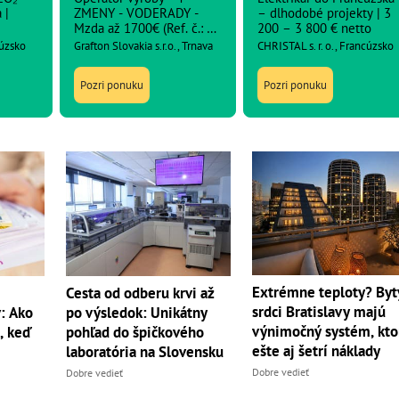
 |
ZMENY - VODERADY -
– dlhodobé projekty | 3
Mzda až 1700€ (Ref. č.: 2-
200 – 3 800 € netto
18-43454)
cúzsko
Grafton Slovakia s.r.o., Trnava
CHRISTAL s. r. o., Francúzsko
Pozri ponuku
Pozri ponuku
Extrémne teploty? Byt
Cesta od odberu krvi až
srdci Bratislavy majú
: Ako
po výsledok: Unikátny
výnimočný systém, kto
, keď
pohľad do špičkového
ešte aj šetrí náklady
laboratória na Slovensku
Dobre vedieť
Dobre vedieť