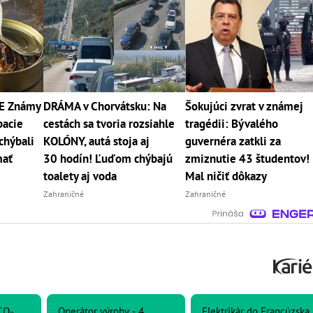
E Známy
DRÁMA v Chorvátsku: Na
Šokujúci zvrat v známej
bacie
cestách sa tvoria rozsiahle
tragédii: Bývalého
chýbali
KOLÓNY, autá stoja aj
guvernéra zatkli za
mať
30 hodín! Ľuďom chýbajú
zmiznutie 43 študentov!
toalety aj voda
Mal ničiť dôkazy
Zahraničné
Zahraničné
CO₂
Operátor výroby - 4
Elektrikár do Francúzska