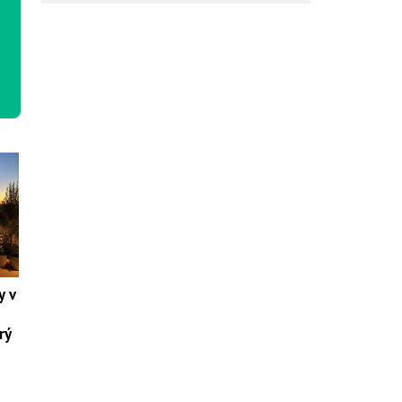
y v
rý