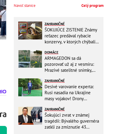
Navoľ stanice
Celý program
ZAHRANIČNÉ
ŠOKUJÚCE ZISTENIE Známy
reťazec predával rybacie
konzervy, v ktorých chýbali
RYBY! Môžete ich mať doma
DOMÁCE
aj vy
ARMAGEDON sa dá
pozorovať už aj z vesmíru:
Mrazivé satelitné snímky,
rozdiel len pár rokov a po
ZAHRANIČNÉ
vode ani stopy!
Desivé varovanie experta:
Rusi nasadia na Ukrajine
masy vojakov! Drony
nebudú stačiť
ZAHRANIČNÉ
Šokujúci zvrat v známej
tragédii: Bývalého guvernéra
zatkli za zmiznutie 43
študentov! Mal ničiť dôkazy