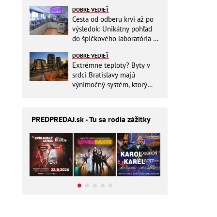
zbytočne riskovať?
DOBRE VEDIEŤ
Cesta od odberu krvi až po
výsledok: Unikátny pohľad
do špičkového laboratória na
Slovensku
DOBRE VEDIEŤ
Extrémne teploty? Byty v
srdci Bratislavy majú
výnimočný systém, ktorý
ešte aj šetrí náklady
PREDPREDAJ
.sk - Tu sa rodia zážitky