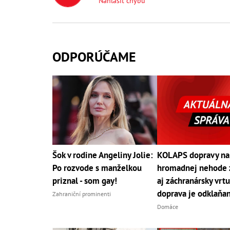
Nahlásiť chybu
ODPORÚČAME
Šok v rodine Angeliny Jolie:
KOLAPS dopravy na
Po rozvode s manželkou
hromadnej nehode 
priznal - som gay!
aj záchranársky vrtu
doprava je odklaňa
Zahraniční prominenti
Domáce