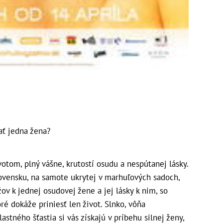
ť jedna žena?
otom, plný vášne, krutostí osudu a nespútanej lásky.
ovensku, na samote ukrytej v marhuľových sadoch,
ov k jednej osudovej žene a jej lásky k nim, so
ré dokáže priniesť len život. Slnko, vôňa
astného šťastia si vás získajú v príbehu silnej ženy,