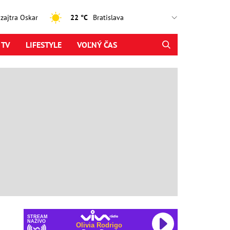
, zajtra Oskar
22 °C
 TV
LIFESTYLE
VOĽNÝ ČAS
STREAM
NAŽIVO
Olivia Rodrigo