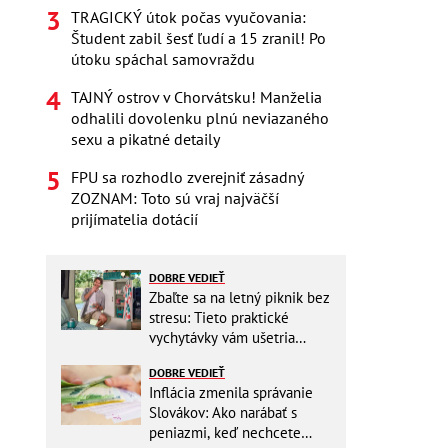
TRAGICKÝ útok počas vyučovania:
Študent zabil šesť ľudí a 15 zranil! Po
útoku spáchal samovraždu
TAJNÝ ostrov v Chorvátsku! Manželia
odhalili dovolenku plnú neviazaného
sexu a pikatné detaily
FPU sa rozhodlo zverejniť zásadný
ZOZNAM: Toto sú vraj najväčší
prijímatelia dotácií
DOBRE VEDIEŤ
Zbaľte sa na letný piknik bez
stresu: Tieto praktické
vychytávky vám ušetria
miesto v batohu!
DOBRE VEDIEŤ
Inflácia zmenila správanie
Slovákov: Ako narábať s
peniazmi, keď nechcete