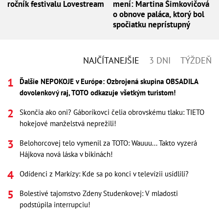
ročník festivalu Lovestream
mení: Martina Šimkovičová
o obnove paláca, ktorý bol
spočiatku neprístupný
NAJČÍTANEJŠIE
3 DNI
TÝŽDEŇ
Ďalšie NEPOKOJE v Európe: Ozbrojená skupina OBSADILA
dovolenkový raj, TOTO odkazuje všetkým turistom!
Skončia ako oni? Gáboríkovci čelia obrovskému tlaku: TIETO
hokejové manželstvá neprežili!
Belohorcovej telo vymenil za TOTO: Wauuu... Takto vyzerá
Hájkova nová láska v bikinách!
Odídenci z Markízy: Kde sa po konci v televízii usídlili?
Bolestivé tajomstvo Zdeny Studenkovej: V mladosti
podstúpila interrupciu!