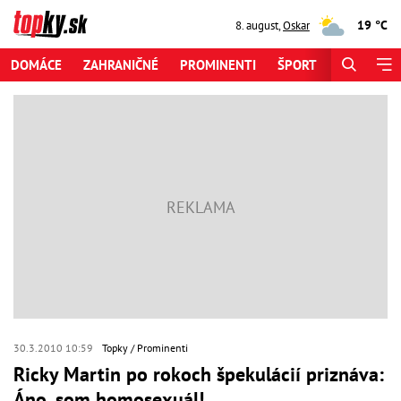
19 °C
8. august
,
Oskar
DOMÁCE
ZAHRANIČNÉ
PROMINENTI
ŠPORT
ZAUJÍMAV
30.3.2010 10:59
Topky
Prominenti
Ricky Martin po rokoch špekulácií priznáva:
Áno, som homosexuál!