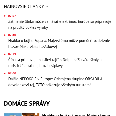
NAJNOVŠIE ČLÁNKY
07:57
Zatmenie Slnka môže zamávať elektrinou: Európa sa pripravuje
na prudký pokles výroby
07:40
Hrabko o boji o župana: Majerskému môže pomôcť rozdelenie
hlasov Mazureka a Laššákovej
07:19
Čína sa pripravuje na silný tajfún Dolphin: Zatvára školy aj
turistické atrakcie, hrozia záplavy
07:00
Ďalšie NEPOKOJE v Európe: Ozbrojená skupina OBSADILA
dovolenkový raj, TOTO odkazuje všetkým turistom!
DOMÁCE SPRÁVY
Hrabko o boji o župana: Majerskému