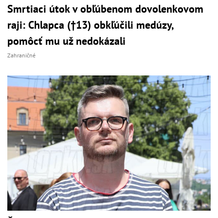
Smrtiaci útok v obľúbenom dovolenkovom
raji: Chlapca (†13) obkľúčili medúzy,
pomôcť mu už nedokázali
Zahraničné