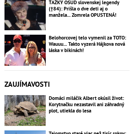
ŤAŽKÝ OSUD slovenskej legendy
(†84): Prišla o dve deti aj o
manžela... Zomrela OPUSTENÁ!
Belohorcovej telo vymenil za TOTO:
Wauuu... Takto vyzerá Hájkova nová
láska v bikinách!
ZAUJÍMAVOSTI
Domáci miláčik Albert okúsil život:
Korytnačku nezastavil ani záhradný
plot, utiekla do lesa
Tajomstvo staré viac než tisíc rokov: