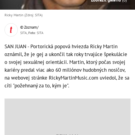
Ricky Martin (Zdroj: SITA)
© Zoznam/
SITA,
Foto
: SITA
SAN JUAN - Portorická popová hviezda Ricky Martin
oznámil, že je gej a ukončil tak roky trvajúce špekulácie
o svojej sexuálnej orientácii. Martin, ktorý počas svojej
kariéry predal viac ako 60 miliónov hudobných nosičov,
na webovej stránke RickyMartinMusic.com uviedol, že sa
cíti "požehnaný za to, kým je".