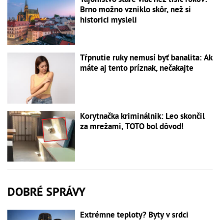
Brno možno vzniklo skôr, než si
historici mysleli
Tŕpnutie ruky nemusí byť banalita: Ak
máte aj tento príznak, nečakajte
Korytnačka kriminálnik: Leo skončil
za mrežami, TOTO bol dôvod!
DOBRÉ SPRÁVY
Extrémne teploty? Byty v srdci