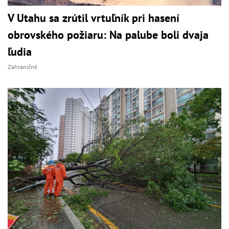
V Utahu sa zrútil vrtuľník pri hasení
obrovského požiaru: Na palube boli dvaja
ľudia
Zahraničné