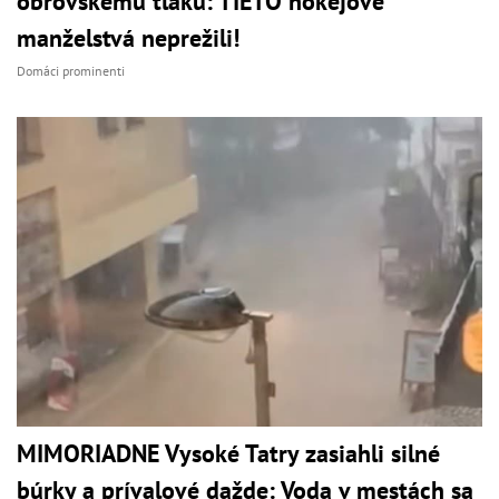
obrovskému tlaku: TIETO hokejové
manželstvá neprežili!
Domáci prominenti
MIMORIADNE Vysoké Tatry zasiahli silné
búrky a prívalové dažde: Voda v mestách sa