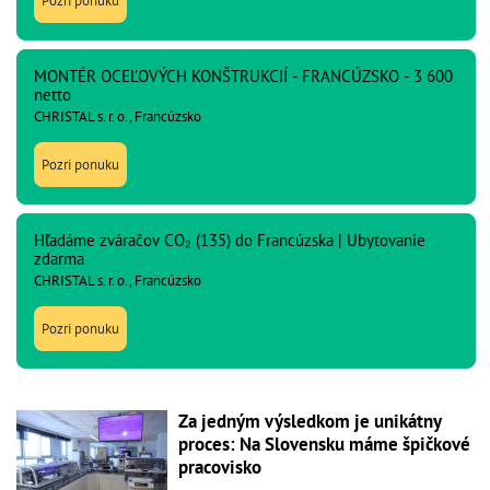
Pozri ponuku
MONTÉR OCEĽOVÝCH KONŠTRUKCIÍ - FRANCÚZSKO - 3 600
netto
CHRISTAL s. r. o., Francúzsko
Pozri ponuku
Hľadáme zváračov CO₂ (135) do Francúzska | Ubytovanie
zdarma
CHRISTAL s. r. o., Francúzsko
Pozri ponuku
Za jedným výsledkom je unikátny
proces: Na Slovensku máme špičkové
pracovisko