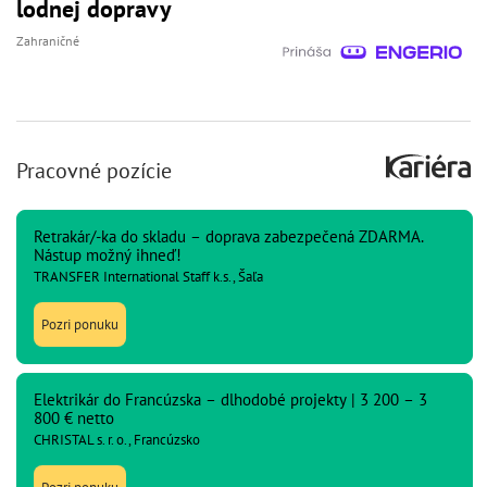
lodnej dopravy
Zahraničné
Pracovné pozície
Retrakár/-ka do skladu – doprava zabezpečená ZDARMA.
Nástup možný ihneď!
TRANSFER International Staff k.s., Šaľa
Pozri ponuku
Elektrikár do Francúzska – dlhodobé projekty | 3 200 – 3
800 € netto
CHRISTAL s. r. o., Francúzsko