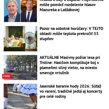
môže pomôcť rozdelenie hlasov
Mazureka a Laššákovej
Pozor na sobotné horúčavy: V TEJTO
oblasti môže teplota prekročiť 33
stupňov
AKTUÁLNE Masívny požiar lesa pri
Trstíne: Hasičom komplikuje boj s
plameňmi silný vietor, na miesto
smeruje vrtuľník
FOTO
Jasenské baranie hody 2026: Súťaž
vo varení, tradičné jedlá aj koncerty
pre celé rodiny