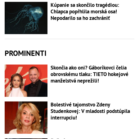
Kúpanie sa skončilo tragédiou:
Chlapca popŕhlila morská osa!
Nepodarilo sa ho zachrániť
PROMINENTI
Skončia ako oni? Gáboríkovci čelia
obrovskému tlaku: TIETO hokejové
manželstvá neprežili!
Bolestivé tajomstvo Zdeny
Studenkovej: V mladosti podstúpila
interrupciu!