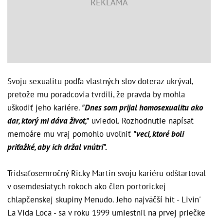
Svoju sexualitu podľa vlastných slov doteraz ukrýval,
pretože mu poradcovia tvrdili, že pravda by mohla
uškodiť jeho kariére.
"Dnes som prijal homosexualitu ako
dar, ktorý mi dáva život,"
uviedol. Rozhodnutie napísať
memoáre mu vraj pomohlo uvoľniť
"veci, ktoré boli
priťažké, aby ich držal vnútri".
Tridsaťosemročný Ricky Martin svoju kariéru odštartoval
v osemdesiatych rokoch ako člen portorickej
chlapčenskej skupiny Menudo. Jeho najväčší hit - Livin'
La Vida Loca - sa v roku 1999 umiestnil na prvej priečke