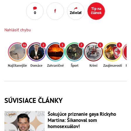
Tip na
0
Zdieľať
článok
Nahlásiť chybu
16
2
3
7
5
3
Najčítanejšie
Domáce
Zahraničné
Šport
Krimi
Zaujímavosti
Reg
SÚVISIACE ČLÁNKY
Šokujúce priznanie gaya Rickyho
Martina: Šikanoval som
homosexuálov!