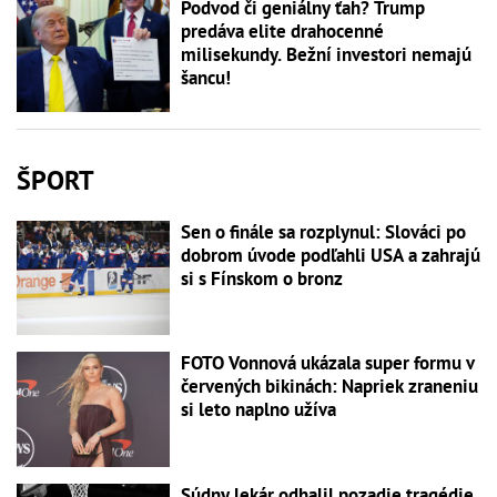
Podvod či geniálny ťah? Trump
predáva elite drahocenné
milisekundy. Bežní investori nemajú
šancu!
ŠPORT
Sen o finále sa rozplynul: Slováci po
dobrom úvode podľahli USA a zahrajú
si s Fínskom o bronz
FOTO Vonnová ukázala super formu v
červených bikinách: Napriek zraneniu
si leto naplno užíva
Súdny lekár odhalil pozadie tragédie