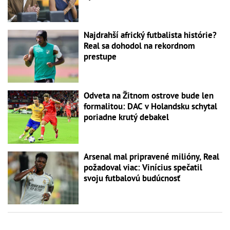
Najdrahší africký futbalista histórie?
Real sa dohodol na rekordnom
prestupe
Odveta na Žitnom ostrove bude len
formalitou: DAC v Holandsku schytal
poriadne krutý debakel
Arsenal mal pripravené milióny, Real
požadoval viac: Vinícius spečatil
svoju futbalovú budúcnosť