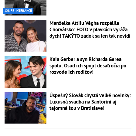
128 FB INTERAKCIÍ
Manželka Attilu Végha rozpálila
Chorvátsko: FOTO v plavkách vyráža
dych! TAKÝTO zadok sa len tak nevidí
Kaia Gerber a syn Richarda Gerea
spolu: Osud ich spojil desaťročia po
rozvode ich rodičov!
Úspešný Slovák chystá veľké novinky:
Luxusná svadba na Santorini aj
tajomná šou v Bratislave!