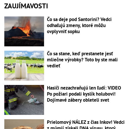
ZAUJÍMAVOSTI
Čo sa deje pod Santorini? Vedci
odhaľujú zmeny, ktoré môžu
ovplyvniť sopku
Čo sa stane, keď prestanete jesť
mliečne výrobky? Toto by ste mali
vedieť
Hasiči nezachraňujú len ľudí: VIDEO
Po požiari podali kyslík holubovi!
Dojímavé zábery obleteli svet
Prielomový NÁLEZ z čias Inkov! Vedci
z múmií získali DNA vírusu, ktorý