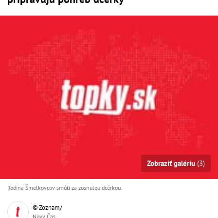
Zobraziť galériu
(3)
Rodina Šmelkovcov smúti za zosnulou dcérkou.
© Zoznam/
Nový Čas