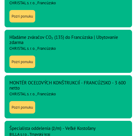
CHRISTAL s. r. o., Francúzsko
Pozri ponuku
Hľadáme zváračov CO₂ (135) do Francúzska | Ubytovanie
zdarma
CHRISTAL s. r. o., Francúzsko
Pozri ponuku
MONTÉR OCEĽOVÝCH KONŠTRUKCIÍ - FRANCÚZSKO - 3 600
netto
CHRISTAL s. r. o., Francúzsko
Pozri ponuku
Špecialista oddelenia (ž/m) - Veľké Kostoľany
BILLA s.r.o., Trnavský kraj