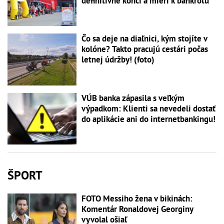
definitívne končí a mieri k bankrotu
Čo sa deje na diaľnici, kým stojíte v
kolóne? Takto pracujú cestári počas
letnej údržby! (foto)
VÚB banka zápasila s veľkým
výpadkom: Klienti sa nevedeli dostať
do aplikácie ani do internetbankingu!
ŠPORT
FOTO Messiho žena v bikinách:
Komentár Ronaldovej Georginy
vyvolal ošiaľ