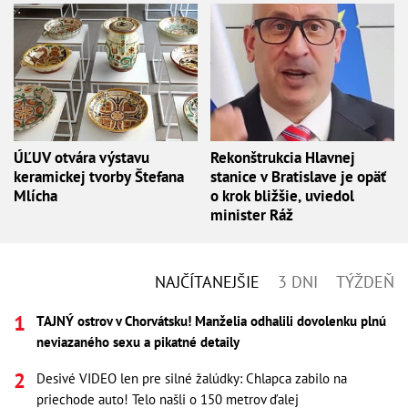
ÚĽUV otvára výstavu
Rekonštrukcia Hlavnej
keramickej tvorby Štefana
stanice v Bratislave je opäť
Mlícha
o krok bližšie, uviedol
minister Ráž
NAJČÍTANEJŠIE
3 DNI
TÝŽDEŇ
TAJNÝ ostrov v Chorvátsku! Manželia odhalili dovolenku plnú
neviazaného sexu a pikatné detaily
Desivé VIDEO len pre silné žalúdky: Chlapca zabilo na
priechode auto! Telo našli o 150 metrov ďalej