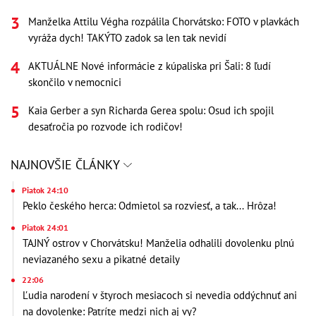
Manželka Attilu Végha rozpálila Chorvátsko: FOTO v plavkách
vyráža dych! TAKÝTO zadok sa len tak nevidí
AKTUÁLNE Nové informácie z kúpaliska pri Šali: 8 ľudí
skončilo v nemocnici
Kaia Gerber a syn Richarda Gerea spolu: Osud ich spojil
desaťročia po rozvode ich rodičov!
NAJNOVŠIE ČLÁNKY
Piatok 24:10
Peklo českého herca: Odmietol sa rozviesť, a tak... Hrôza!
Piatok 24:01
TAJNÝ ostrov v Chorvátsku! Manželia odhalili dovolenku plnú
neviazaného sexu a pikatné detaily
22:06
Ľudia narodení v štyroch mesiacoch si nevedia oddýchnuť ani
na dovolenke: Patríte medzi nich aj vy?