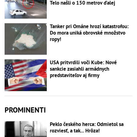
Telo našli o 150 metrov ďalej
Tanker pri Ománe hrozí katastrofou:
Do mora uniká obrovské množstvo
ropy!
USA pritvrdili voči Kube: Nové
sankcie zasiahli armádnych
predstaviteľov aj firmy
PROMINENTI
Peklo českého herca: Odmietol sa
rozviesť, a tak... Hrôza!