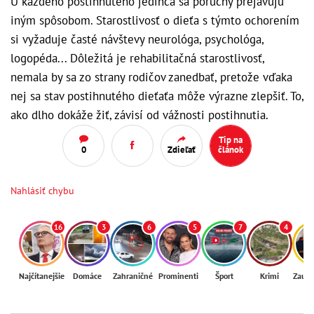
U každého postihnutého jedinca sa poruchy prejavujú
iným spôsobom. Starostlivosť o dieťa s týmto ochorením
si vyžaduje časté návštevy neurológa, psychológa,
logopéda... Dôležitá je rehabilitačná starostlivosť,
nemala by sa zo strany rodičov zanedbať, pretože vďaka
nej sa stav postihnutého dieťaťa môže výrazne zlepšiť. To,
ako dlho dokáže žiť, závisí od vážnosti postihnutia.
Tip na
0
Zdieľať
článok
Nahlásiť chybu
16
3
6
5
7
4
Najčítanejšie
Domáce
Zahraničné
Prominenti
Šport
Krimi
Zaují