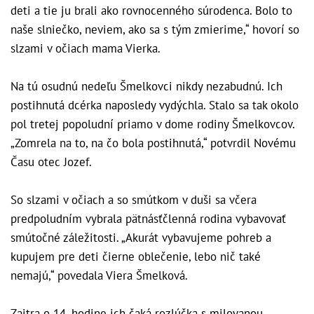
deti a tie ju brali ako rovnocenného súrodenca. Bolo to
naše slniečko, neviem, ako sa s tým zmierime,“ hovorí so
slzami v očiach mama Vierka.
Na tú osudnú nedeľu Šmelkovci nikdy nezabudnú. Ich
postihnutá dcérka naposledy vydýchla. Stalo sa tak okolo
pol tretej popoludní priamo v dome rodiny Šmelkovcov.
„Zomrela na to, na čo bola postihnutá,“ potvrdil Novému
Času otec Jozef.
So slzami v očiach a so smútkom v duši sa včera
predpoludním vybrala pätnásťčlenná rodina vybavovať
smútočné záležitosti. „Akurát vybavujeme pohreb a
kupujem pre deti čierne oblečenie, lebo nič také
nemajú,“ povedala Viera Šmelková.
Zajtra o 14. hodine ich čaká rozlúčka s milovanou