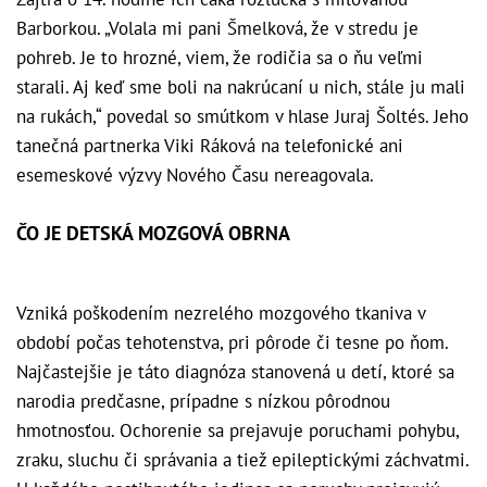
Barborkou. „Volala mi pani Šmelková, že v stredu je
pohreb. Je to hrozné, viem, že rodičia sa o ňu veľmi
starali. Aj keď sme boli na nakrúcaní u nich, stále ju mali
na rukách,“ povedal so smútkom v hlase Juraj Šoltés. Jeho
tanečná partnerka Viki Ráková na telefonické ani
esemeskové výzvy Nového Času nereagovala.
ČO JE DETSKÁ MOZGOVÁ OBRNA
Vzniká poškodením nezrelého mozgového tkaniva v
období počas tehotenstva, pri pôrode či tesne po ňom.
Najčastejšie je táto diagnóza stanovená u detí, ktoré sa
narodia predčasne, prípadne s nízkou pôrodnou
hmotnosťou. Ochorenie sa prejavuje poruchami pohybu,
zraku, sluchu či správania a tiež epileptickými záchvatmi.