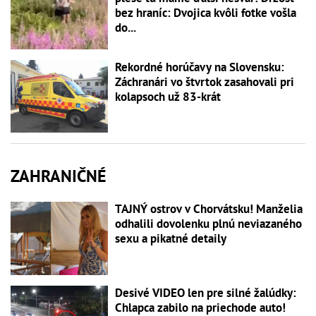
bez hraníc: Dvojica kvôli fotke vošla
do...
Rekordné horúčavy na Slovensku:
Záchranári vo štvrtok zasahovali pri
kolapsoch už 83-krát
ZAHRANIČNÉ
TAJNÝ ostrov v Chorvátsku! Manželia
odhalili dovolenku plnú neviazaného
sexu a pikatné detaily
Desivé VIDEO len pre silné žalúdky:
Chlapca zabilo na priechode auto!