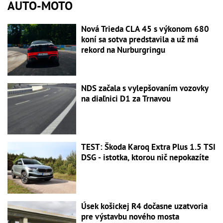
AUTO-MOTO
Nová Trieda CLA 45 s výkonom 680
koní sa sotva predstavila a už má
rekord na Nurburgringu
NDS začala s vylepšovaním vozovky
na diaľnici D1 za Trnavou
TEST: Škoda Karoq Extra Plus 1.5 TSI
DSG - istotka, ktorou nič nepokazíte
Úsek košickej R4 dočasne uzatvoria
pre výstavbu nového mosta