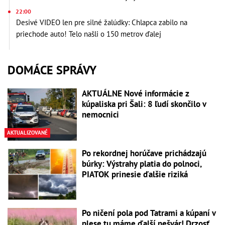
22:00
Desivé VIDEO len pre silné žalúdky: Chlapca zabilo na
priechode auto! Telo našli o 150 metrov ďalej
DOMÁCE SPRÁVY
AKTUÁLNE Nové informácie z
kúpaliska pri Šali: 8 ľudí skončilo v
nemocnici
AKTUALIZOVANÉ
Po rekordnej horúčave prichádzajú
búrky: Výstrahy platia do polnoci,
PIATOK prinesie ďalšie riziká
Po ničení pola pod Tatrami a kúpaní v
plese tu máme ďalší nešvár! Drzosť