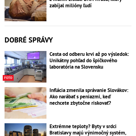
zabíjal milióny ľudí
DOBRÉ SPRÁVY
Cesta od odberu krvi až po výsledok:
Unikátny pohľad do špičkového
laboratória na Slovensku
FOTO
Inflácia zmenila správanie Slovákov:
Ako narábať s peniazmi, keď
nechcete zbytočne riskovať?
Extrémne teploty? Byty v srdci
Bratislavy majú výnimočný systém,