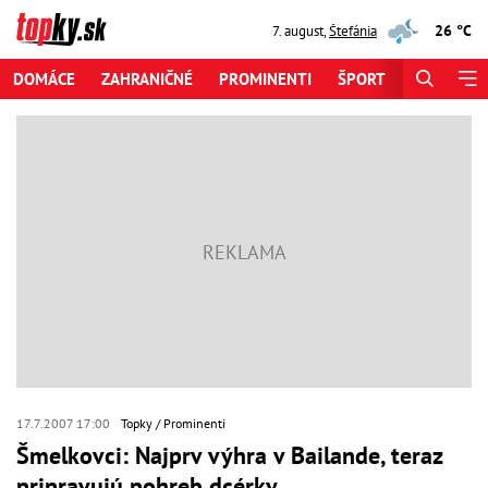
26 °C
7. august
,
Štefánia
DOMÁCE
ZAHRANIČNÉ
PROMINENTI
ŠPORT
ZAUJÍMAV
17.7.2007 17:00
Topky
Prominenti
Šmelkovci: Najprv výhra v Bailande, teraz
pripravujú pohreb dcérky