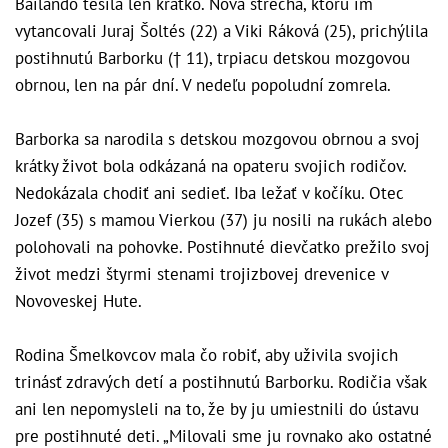
Bailando tešila len krátko. Nová strecha, ktorú im
vytancovali Juraj Šoltés (22) a Viki Ráková (25), prichýlila
postihnutú Barborku († 11), trpiacu detskou mozgovou
obrnou, len na pár dní. V nedeľu popoludní zomrela.
Barborka sa narodila s detskou mozgovou obrnou a svoj
krátky život bola odkázaná na opateru svojich rodičov.
Nedokázala chodiť ani sedieť. Iba ležať v kočíku. Otec
Jozef (35) s mamou Vierkou (37) ju nosili na rukách alebo
polohovali na pohovke. Postihnuté dievčatko prežilo svoj
život medzi štyrmi stenami trojizbovej drevenice v
Novoveskej Hute.
Rodina Šmelkovcov mala čo robiť, aby uživila svojich
trinásť zdravých detí a postihnutú Barborku. Rodičia však
ani len nepomysleli na to, že by ju umiestnili do ústavu
pre postihnuté deti. „Milovali sme ju rovnako ako ostatné