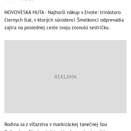
NOVOVESKÁ HUTA - Najhorší nákup v živote: trinástoro
čiernych šiat, v ktorých súrodenci Šmelkovci odprevadia
zajtra na poslednej ceste svoju zosnulú sestričku.
Rodina sa z víťazstva v markizáckej tanečnej šou