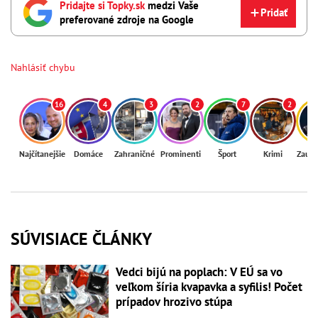
Pridajte si Topky.sk
medzi Vaše
Pridať
preferované zdroje na Google
Nahlásiť chybu
16
4
3
2
7
2
Najčítanejšie
Domáce
Zahraničné
Prominenti
Šport
Krimi
Zaují
SÚVISIACE ČLÁNKY
Vedci bijú na poplach: V EÚ sa vo
veľkom šíria kvapavka a syfilis! Počet
prípadov hrozivo stúpa