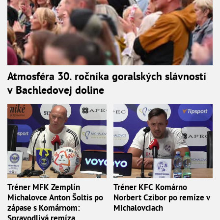
Atmosféra 30. ročníka goralských slávností
v Bachledovej doline
Tréner MFK Zemplín
Tréner KFC Komárno
Michalovce Anton Šoltis po
Norbert Czibor po remíze v
zápase s Komárnom:
Michalovciach
Spravodlivá remíza