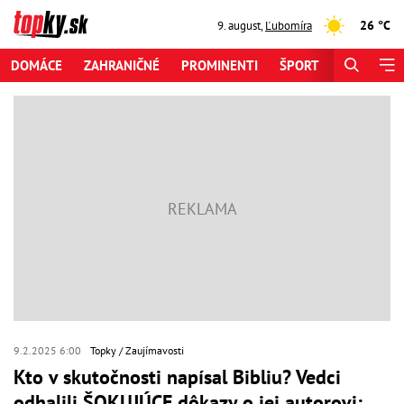
26 °C
9. august
,
Ľubomíra
DOMÁCE
ZAHRANIČNÉ
PROMINENTI
ŠPORT
ZAUJÍMAV
9.2.2025 6:00
Topky
Zaujímavosti
Kto v skutočnosti napísal Bibliu? Vedci
odhalili ŠOKUJÚCE dôkazy o jej autorovi: