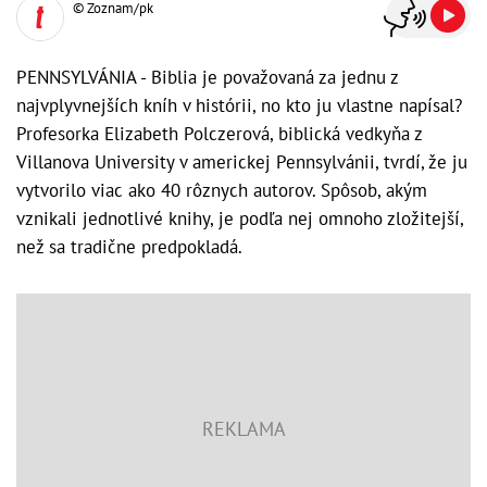
© Zoznam/pk
PENNSYLVÁNIA - Biblia je považovaná za jednu z
najvplyvnejších kníh v histórii, no kto ju vlastne napísal?
Profesorka Elizabeth Polczerová, biblická vedkyňa z
Villanova University v americkej Pennsylvánii, tvrdí, že ju
vytvorilo viac ako 40 rôznych autorov. Spôsob, akým
vznikali jednotlivé knihy, je podľa nej omnoho zložitejší,
než sa tradične predpokladá.