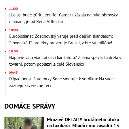
11:00
J.Lo asi bude zúriť: Jennifer Garner ukázala na ruke obrovský
diamant, je od Bena Afflecka?
10:00
Europoslanec Zdechovský varuje pred ďalším škandálom:
Slovenské IT projekty preveruje Brusel, v hre sú milióny!
10:00
Napovie vám viac fotka či karikatúra? Známa speváčka drela v
továrni, potom pobláznila celé Slovensko
09:45
Prípad únosu študentky Sone smeruje k verdiktu: Na súde
zaznejú záverečné reči
DOMÁCE SPRÁVY
Mrazivé DETAILY brutálneho útoku
na taxikára: Mladíci mu zasadili 13