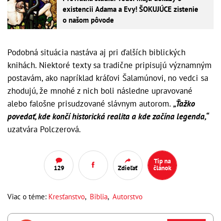
existencii Adama a Evy! ŠOKUJÚCE zistenie
o našom pôvode
Podobná situácia nastáva aj pri ďalších biblických
knihách. Niektoré texty sa tradične pripisujú významným
postavám, ako napríklad kráľovi Šalamúnovi, no vedci sa
zhodujú, že mnohé z nich boli následne upravované
alebo falošne prisudzované slávnym autorom.
„Ťažko
povedať, kde končí historická realita a kde začína legenda,“
uzatvára Polczerová.
Tip na
129
Zdieľať
článok
Viac o téme:
Kresťanstvo
,
Biblia
,
Autorstvo