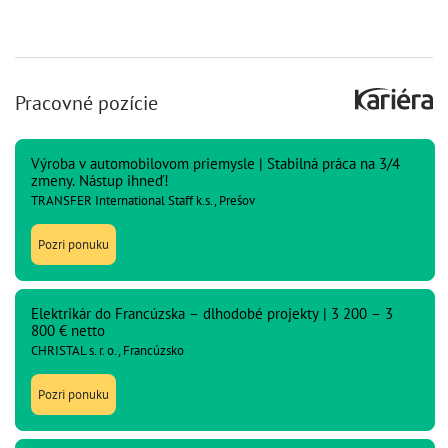
Pracovné pozície
Výroba v automobilovom priemysle | Stabilná práca na 3/4
zmeny. Nástup ihneď!
TRANSFER International Staff k.s., Prešov
Pozri ponuku
Elektrikár do Francúzska – dlhodobé projekty | 3 200 – 3
800 € netto
CHRISTAL s. r. o., Francúzsko
Pozri ponuku