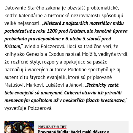
Datovanie Starého zákona je obzvlášť problematické,
keďže kalendárne a historické nezrovnalosti spôsobujú
veľké nejasnosti.
„Niektoré z najstarších materiálov môžu
pochádzať už z roku 1200 pred Kristom, ale konečná úprava
prebiehala pravdepodobne v 6. alebo 5. storočí pred
Kristom,“
uviedla Polczerová. Hoci sa tradične verí, že
knihy ako Genezis a Exodus napísal Mojžiš, vedkyňa tvrdí,
že rozličné štýly, rozpory a opakujúce sa pasáže
naznačujú viacerých autorov. Podobne spochybňuje aj
autenticitu štyroch evanjelií, ktoré sú pripisované
Matúšovi, Markovi, Lukášovi a Jánovi.
„Technicky vzaté,
tieto evanjeliá sú anonymné. Cirkevní otcovia ich priradili
menovaným apoštolom až v neskorších fázach kresťanstva,“
vysvetľuje Polczerová.
PREČÍTAJTE SI TIEŽ
Prevratná štúdia: Vedci majú dôkazy o