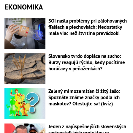
EKONOMIKA
SOI našla problémy pri zálohovaných
fľašiach a plechovkách: Nedostatky
mala viac než štvrtina prevádzok!
Slovensko tvrdo dopláca na sucho:
Burzy reagujú rýchlo, kedy pocítime
horúčavy v peňaženkách?
Zelený mimozemšťan či žltý šašo:
Spoznáte známe značky podľa ich
maskotov? Otestujte sa! (kvíz)
Jeden z najúspešnejších slovenských
cestovateľských projektov sa