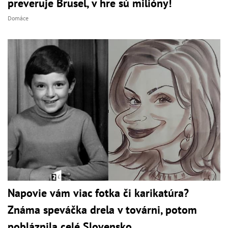
preveruje Brusel, v hre sú milióny!
Domáce
Napovie vám viac fotka či karikatúra?
Známa speváčka drela v továrni, potom
pobláznila celé Slovensko