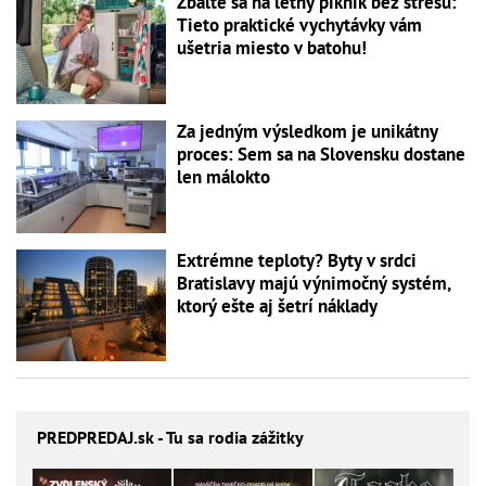
Zbaľte sa na letný piknik bez stresu:
Tieto praktické vychytávky vám
ušetria miesto v batohu!
Za jedným výsledkom je unikátny
proces: Sem sa na Slovensku dostane
len málokto
Extrémne teploty? Byty v srdci
Bratislavy majú výnimočný systém,
ktorý ešte aj šetrí náklady
PREDPREDAJ
.sk - Tu sa rodia zážitky