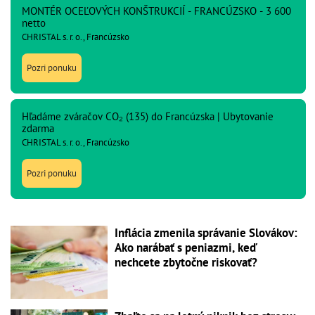
MONTÉR OCEĽOVÝCH KONŠTRUKCIÍ - FRANCÚZSKO - 3 600
netto
CHRISTAL s. r. o., Francúzsko
Pozri ponuku
Hľadáme zváračov CO₂ (135) do Francúzska | Ubytovanie
zdarma
CHRISTAL s. r. o., Francúzsko
Pozri ponuku
Inflácia zmenila správanie Slovákov:
Ako narábať s peniazmi, keď
nechcete zbytočne riskovať?