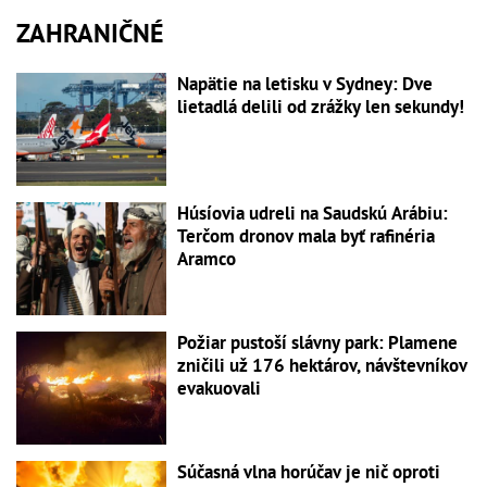
ZAHRANIČNÉ
Napätie na letisku v Sydney: Dve
lietadlá delili od zrážky len sekundy!
Húsíovia udreli na Saudskú Arábiu:
Terčom dronov mala byť rafinéria
Aramco
Požiar pustoší slávny park: Plamene
zničili už 176 hektárov, návštevníkov
evakuovali
Súčasná vlna horúčav je nič oproti