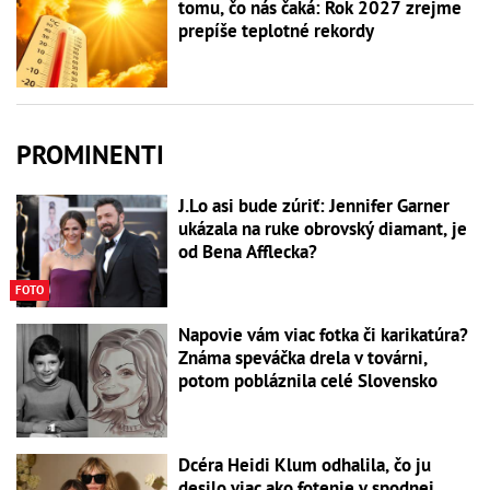
tomu, čo nás čaká: Rok 2027 zrejme
prepíše teplotné rekordy
PROMINENTI
J.Lo asi bude zúriť: Jennifer Garner
ukázala na ruke obrovský diamant, je
od Bena Afflecka?
FOTO
Napovie vám viac fotka či karikatúra?
Známa speváčka drela v továrni,
potom pobláznila celé Slovensko
Dcéra Heidi Klum odhalila, čo ju
desilo viac ako fotenie v spodnej