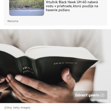
Vrtuľník Black Hawk UH-60 naberá
vodu v priehrade, ktorú použije na
hasenie požiaru
Reklama
Zobraziť galériu
(2)
(Zdroj: Getty Images)