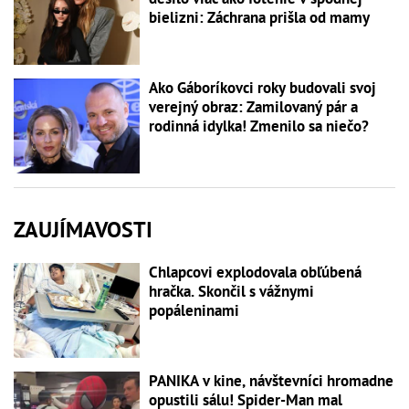
bielizni: Záchrana prišla od mamy
Ako Gáboríkovci roky budovali svoj
verejný obraz: Zamilovaný pár a
rodinná idylka! Zmenilo sa niečo?
ZAUJÍMAVOSTI
Chlapcovi explodovala obľúbená
hračka. Skončil s vážnymi
popáleninami
PANIKA v kine, návštevníci hromadne
opustili sálu! Spider-Man mal