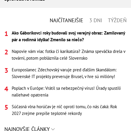
NAJČÍTANEJŠIE
3 DNI
TÝŽDEŇ
Ako Gáboríkovci roky budovali svoj verejný obraz: Zamilovaný
pár a rodinná idylka! Zmenilo sa niečo?
Napovie vám viac fotka či karikatúra? Známa speváčka drela v
továrni, potom pobláznila celé Slovensko
Europoslanec Zdechovský varuje pred ďalším škandálom:
Slovenské IT projekty preveruje Brusel, v hre sú milióny!
Poplach v Európe: Vrátil sa nebezpečný vírus! Úrady spustili
naliehavé opatrenia
Súčasná vlna horúčav je nič oproti tomu, čo nás čaká: Rok
2027 zrejme prepíše teplotné rekordy
NAJNOVŠIE ČLÁNKY