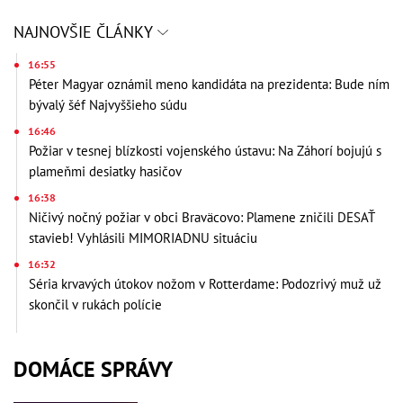
NAJNOVŠIE ČLÁNKY
16:55
Péter Magyar oznámil meno kandidáta na prezidenta: Bude ním
bývalý šéf Najvyššieho súdu
16:46
Požiar v tesnej blízkosti vojenského ústavu: Na Záhorí bojujú s
plameňmi desiatky hasičov
16:38
Ničivý nočný požiar v obci Braväcovo: Plamene zničili DESAŤ
stavieb! Vyhlásili MIMORIADNU situáciu
16:32
Séria krvavých útokov nožom v Rotterdame: Podozrivý muž už
skončil v rukách polície
DOMÁCE SPRÁVY