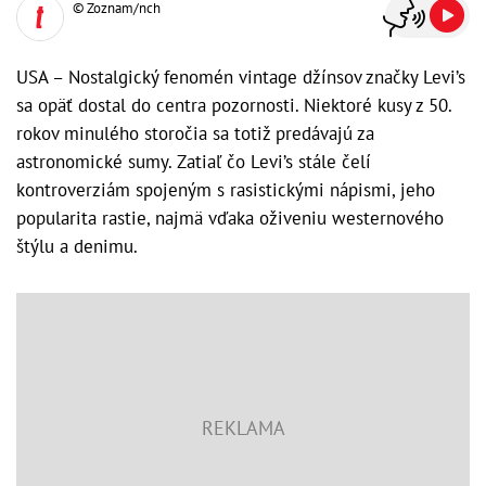
© Zoznam/nch
USA – Nostalgický fenomén vintage džínsov značky Levi’s
sa opäť dostal do centra pozornosti. Niektoré kusy z 50.
rokov minulého storočia sa totiž predávajú za
astronomické sumy. Zatiaľ čo Levi’s stále čelí
kontroverziám spojeným s rasistickými nápismi, jeho
popularita rastie, najmä vďaka oživeniu westernového
štýlu a denimu.