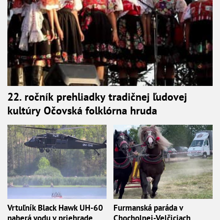
22. ročník prehliadky tradičnej ľudovej
kultúry Očovská folklórna hruda
Vrtuľník Black Hawk UH-60
Furmanská paráda v
naberá vodu v priehrade,
Chocholnej-Velčiciach