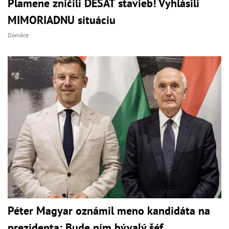
Plamene zničili DESAŤ stavieb! Vyhlásili
MIMORIADNU situáciu
Domáce
Péter Magyar oznámil meno kandidáta na
prezidenta: Bude ním bývalý šéf