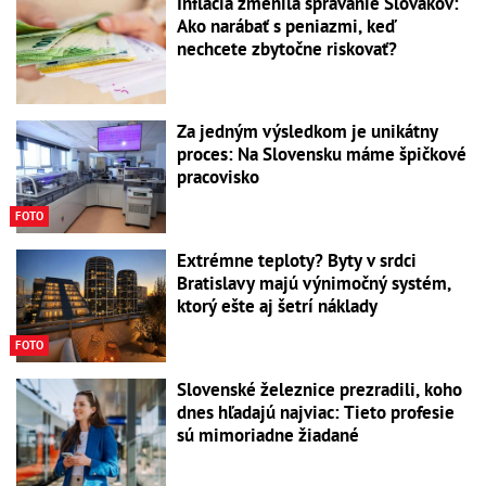
Inflácia zmenila správanie Slovákov:
Ako narábať s peniazmi, keď
nechcete zbytočne riskovať?
Za jedným výsledkom je unikátny
proces: Na Slovensku máme špičkové
pracovisko
FOTO
Extrémne teploty? Byty v srdci
Bratislavy majú výnimočný systém,
ktorý ešte aj šetrí náklady
FOTO
Slovenské železnice prezradili, koho
dnes hľadajú najviac: Tieto profesie
sú mimoriadne žiadané