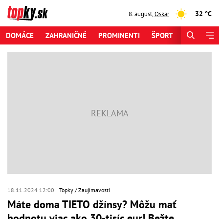
32 °C
8. august
,
Oskar
DOMÁCE
ZAHRANIČNÉ
PROMINENTI
ŠPORT
ZAUJÍMAV
18.11.2024 12:00
Topky
Zaujímavosti
Máte doma TIETO džínsy? Môžu mať
hodnotu viac ako 30-tisíc eur! Bežte