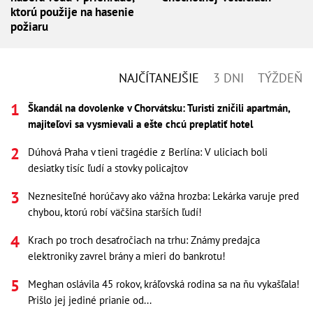
ktorú použije na hasenie
požiaru
NAJČÍTANEJŠIE
3 DNI
TÝŽDEŇ
Škandál na dovolenke v Chorvátsku: Turisti zničili apartmán,
majiteľovi sa vysmievali a ešte chcú preplatiť hotel
Dúhová Praha v tieni tragédie z Berlína: V uliciach boli
desiatky tisíc ľudí a stovky policajtov
Neznesiteľné horúčavy ako vážna hrozba: Lekárka varuje pred
chybou, ktorú robí väčšina starších ľudí!
Krach po troch desaťročiach na trhu: Známy predajca
elektroniky zavrel brány a mieri do bankrotu!
Meghan oslávila 45 rokov, kráľovská rodina sa na ňu vykašľala!
Prišlo jej jediné prianie od...