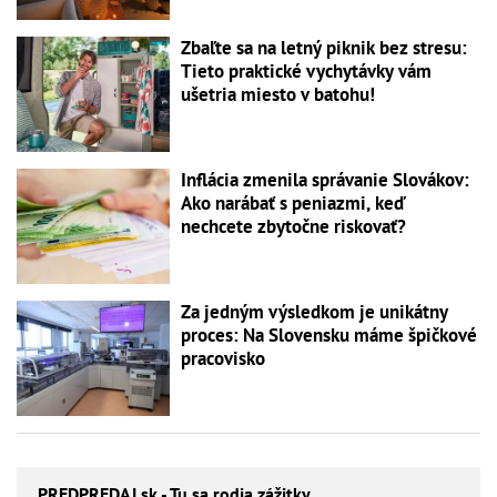
Zbaľte sa na letný piknik bez stresu:
Tieto praktické vychytávky vám
ušetria miesto v batohu!
Inflácia zmenila správanie Slovákov:
Ako narábať s peniazmi, keď
nechcete zbytočne riskovať?
Za jedným výsledkom je unikátny
proces: Na Slovensku máme špičkové
pracovisko
PREDPREDAJ
.sk - Tu sa rodia zážitky