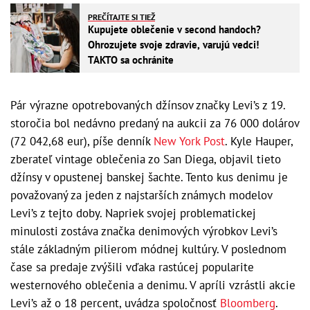
PREČÍTAJTE SI TIEŽ
Kupujete oblečenie v second handoch?
Ohrozujete svoje zdravie, varujú vedci!
TAKTO sa ochránite
Pár výrazne opotrebovaných džínsov značky Levi’s z 19.
storočia bol nedávno predaný na aukcii za 76 000 dolárov
(72 042,68 eur), píše denník
New York Post
. Kyle Hauper,
zberateľ vintage oblečenia zo San Diega, objavil tieto
džínsy v opustenej banskej šachte. Tento kus denimu je
považovaný za jeden z najstarších známych modelov
Levi’s z tejto doby. Napriek svojej problematickej
minulosti zostáva značka denimových výrobkov Levi’s
stále základným pilierom módnej kultúry. V poslednom
čase sa predaje zvýšili vďaka rastúcej popularite
westernového oblečenia a denimu. V apríli vzrástli akcie
Levi’s až o 18 percent, uvádza spoločnosť
Bloomberg
.