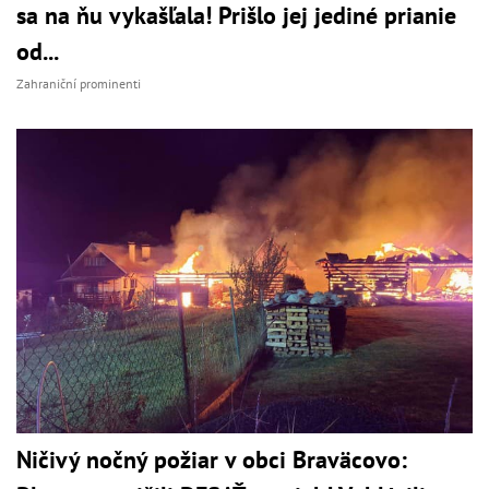
sa na ňu vykašľala! Prišlo jej jediné prianie
od...
Zahraniční prominenti
Ničivý nočný požiar v obci Braväcovo: