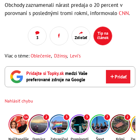
Obchody zaznamenali nárast predaja o 20 percent v
porovnaní s poslednými tromi rokmi, informovalo
CNN
.
Tip na
3
Zdieľať
článok
Viac o téme:
Oblečenie
,
Džínsy
,
Levi's
Pridajte si Topky.sk
medzi Vaše
Pridať
preferované zdroje na Google
Nahlásiť chybu
16
2
3
3
7
2
Najčítanejšie
Domáce
Zahraničné
Prominenti
Šport
Krimi
Zaují