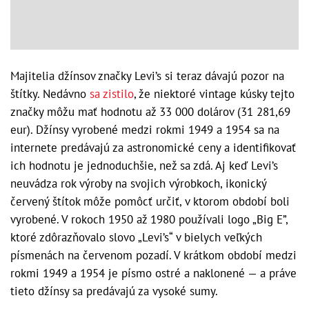
Majitelia džínsov značky Levi’s si teraz dávajú pozor na
štítky. Nedávno
sa zistilo
, že niektoré vintage kúsky tejto
značky môžu mať hodnotu až 33 000 dolárov (31 281,69
eur). Džínsy vyrobené medzi rokmi 1949 a 1954 sa na
internete predávajú za astronomické ceny a identifikovať
ich hodnotu je jednoduchšie, než sa zdá. Aj keď Levi’s
neuvádza rok výroby na svojich výrobkoch, ikonický
červený štítok môže pomôcť určiť, v ktorom období boli
vyrobené. V rokoch 1950 až 1980 používali logo „Big E”,
ktoré zdôrazňovalo slovo „Levi’s“ v bielych veľkých
písmenách na červenom pozadí. V krátkom období medzi
rokmi 1949 a 1954 je písmo ostré a naklonené — a práve
tieto džínsy sa predávajú za vysoké sumy.