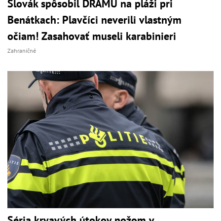
Slovák spôsobil DRÁMU na pláži pri
Benátkach: Plavčíci neverili vlastným
očiam! Zasahovať museli karabinieri
Zahraničné
Séria krvavých útokov nožom v