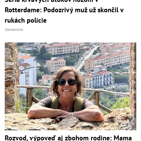
Rotterdame: Podozrivý muž už skončil v
rukách polície
Zahraničné
Rozvod, výpoveď aj zbohom rodine: Mama