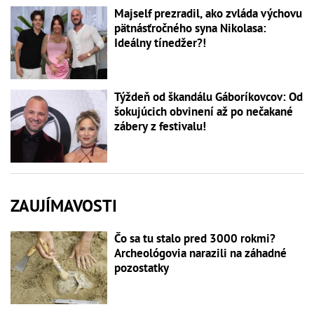
Majself prezradil, ako zvláda výchovu
pätnásťročného syna Nikolasa:
Ideálny tínedžer?!
Týždeň od škandálu Gáboríkovcov: Od
šokujúcich obvinení až po nečakané
zábery z festivalu!
ZAUJÍMAVOSTI
Čo sa tu stalo pred 3000 rokmi?
Archeológovia narazili na záhadné
pozostatky