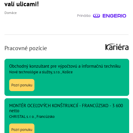
valí ulicami!
Domáce
Pracovné pozície
Obchodný konzultant pre výpočtovú a informačnú techniku
Nové technológie a služby, s.r.o., Košice
Pozri ponuku
MONTÉR OCEĽOVÝCH KONŠTRUKCIÍ - FRANCÚZSKO - 3 600
netto
CHRISTAL s. r. o., Francúzsko
Pozri ponuku