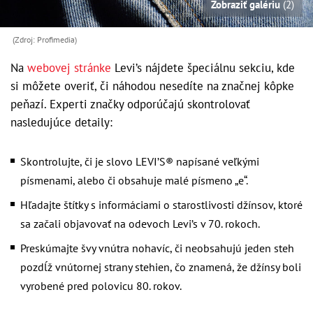
Zobraziť galériu
(2)
(Zdroj: Profimedia)
Na
webovej stránke
Levi’s nájdete špeciálnu sekciu, kde
si môžete overiť, či náhodou nesedíte na značnej kôpke
peňazí. Experti značky odporúčajú skontrolovať
nasledujúce detaily:
Skontrolujte, či je slovo LEVI’S® napísané veľkými
písmenami, alebo či obsahuje malé písmeno „e“.
Hľadajte štítky s informáciami o starostlivosti džínsov, ktoré
sa začali objavovať na odevoch Levi’s v 70. rokoch.
Preskúmajte švy vnútra nohavíc, či neobsahujú jeden steh
pozdĺž vnútornej strany stehien, čo znamená, že džínsy boli
vyrobené pred polovicu 80. rokov.