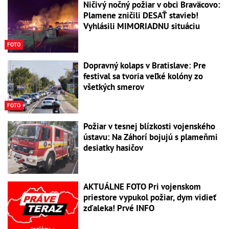
Ničivý nočný požiar v obci Braväcovo:
Plamene zničili DESAŤ stavieb!
Vyhlásili MIMORIADNU situáciu
FOTO
Dopravný kolaps v Bratislave: Pre
festival sa tvoria veľké kolóny zo
všetkých smerov
FOTO
Požiar v tesnej blízkosti vojenského
ústavu: Na Záhorí bojujú s plameňmi
desiatky hasičov
AKTUÁLNE FOTO Pri vojenskom
priestore vypukol požiar, dym vidieť
zďaleka! Prvé INFO