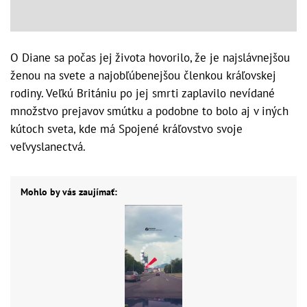
O Diane sa počas jej života hovorilo, že je najslávnejšou
ženou na svete a najobľúbenejšou členkou kráľovskej
rodiny. Veľkú Britániu po jej smrti zaplavilo nevídané
množstvo prejavov smútku a podobne to bolo aj v iných
kútoch sveta, kde má Spojené kráľovstvo svoje
veľvyslanectvá.
Mohlo by vás zaujímať: