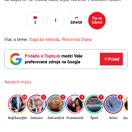
Tip na
2
Zdieľať
článok
Viac o téme:
Tragická nehoda
,
Princezná Diana
Pridajte si Topky.sk
medzi Vaše
Pridať
preferované zdroje na Google
Nahlásiť chybu
16
5
2
3
7
5
Najčítanejšie
Domáce
Zahraničné
Prominenti
Šport
Krimi
Zaují