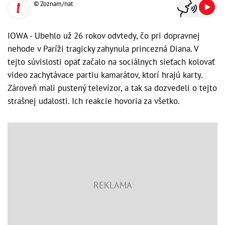
© Zoznam/nat
IOWA - Ubehlo už 26 rokov odvtedy, čo pri dopravnej
nehode v Paríži tragicky zahynula princezná Diana. V
tejto súvislosti opäť začalo na sociálnych sieťach kolovať
video zachytávace partiu kamarátov, ktorí hrajú karty.
Zároveň mali pustený televízor, a tak sa dozvedeli o tejto
strašnej udalosti. Ich reakcie hovoria za všetko.