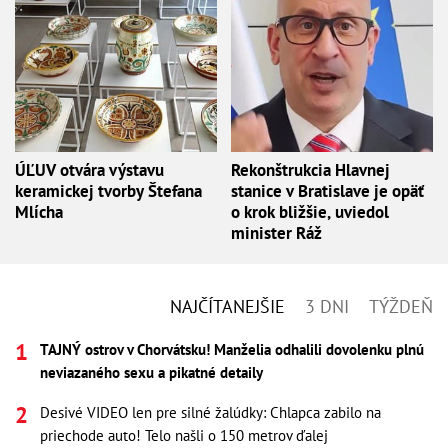
ÚĽUV otvára výstavu
Rekonštrukcia Hlavnej
keramickej tvorby Štefana
stanice v Bratislave je opäť
Mlícha
o krok bližšie, uviedol
minister Ráž
NAJČÍTANEJŠIE
3 DNI
TÝŽDEŇ
TAJNÝ ostrov v Chorvátsku! Manželia odhalili dovolenku plnú
neviazaného sexu a pikatné detaily
Desivé VIDEO len pre silné žalúdky: Chlapca zabilo na
priechode auto! Telo našli o 150 metrov ďalej