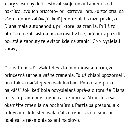
ktorý v osudný deň testoval svoju novú kameru, keď
nakrúcal svojich priateľov pri kartovej hre. Zo začiatku sa
všetci dobre zabávajú, keď jeden z nich zrazu povie, ze
Diana mala autonehodu, pri ktorej sa zranila. Príliš to
nimi ale neotriaslo a pokračovali v hre, pričom v pozadí
bol stále zapnutý televízor, kde na stanici CNN vysielali
správy.
O chvíľu neskôr však televízia informovala o tom, že
princezná utrpela vážne zranenia. To už chlapi spozorneli,
no i tak sa naďalej venovali kartám. Potom ale prišiel
najväčší šok, keď bola odvysielaná správa o tom, že Diana
o štvrtej ráno miestneho času zomrela. Atmosféra sa
okamžite zmenila na pochmúrnu. Partia sa presunula k
televízoru, kde sledovala ďalšie reportáže o smutnej
udalosti a nezmohla sa ani na slovo.