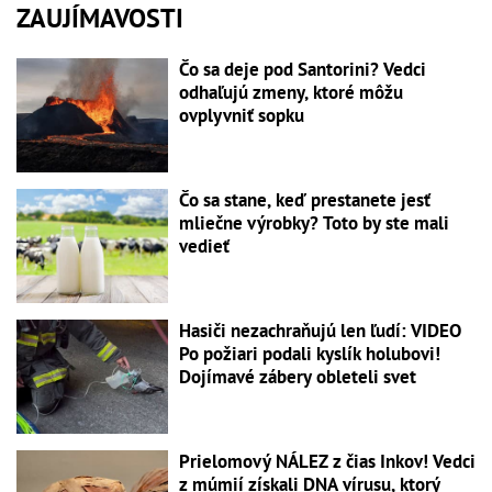
ZAUJÍMAVOSTI
Čo sa deje pod Santorini? Vedci
odhaľujú zmeny, ktoré môžu
ovplyvniť sopku
Čo sa stane, keď prestanete jesť
mliečne výrobky? Toto by ste mali
vedieť
Hasiči nezachraňujú len ľudí: VIDEO
Po požiari podali kyslík holubovi!
Dojímavé zábery obleteli svet
Prielomový NÁLEZ z čias Inkov! Vedci
z múmií získali DNA vírusu, ktorý