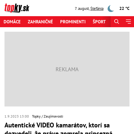
22 °C
7. august
,
Štefánia
DOMÁCE
ZAHRANIČNÉ
PROMINENTI
ŠPORT
ZAUJÍMAV
1.9.2023 13:00
Topky
Zaujímavosti
Autentické VIDEO kamarátov, ktorí sa
dozvedeli, že práve zomrela princezná