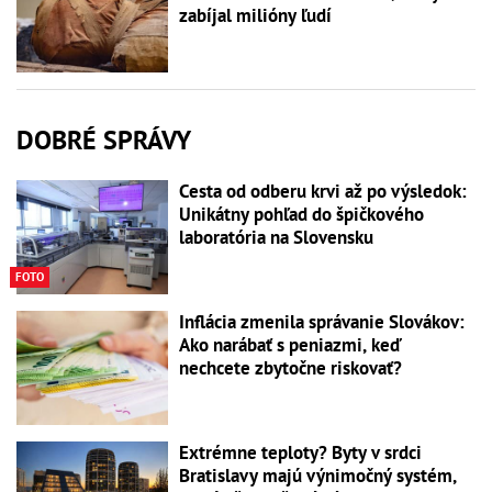
zabíjal milióny ľudí
DOBRÉ SPRÁVY
Cesta od odberu krvi až po výsledok:
Unikátny pohľad do špičkového
laboratória na Slovensku
FOTO
Inflácia zmenila správanie Slovákov:
Ako narábať s peniazmi, keď
nechcete zbytočne riskovať?
Extrémne teploty? Byty v srdci
Bratislavy majú výnimočný systém,