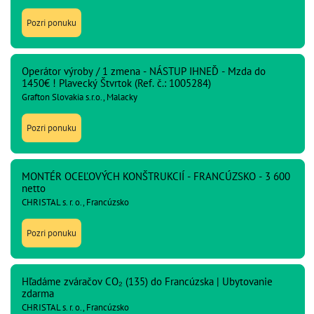
Pozri ponuku
Operátor výroby / 1 zmena - NÁSTUP IHNEĎ - Mzda do
1450€ ! Plavecký Štvrtok (Ref. č.: 1005284)
Grafton Slovakia s.r.o., Malacky
Pozri ponuku
MONTÉR OCEĽOVÝCH KONŠTRUKCIÍ - FRANCÚZSKO - 3 600
netto
CHRISTAL s. r. o., Francúzsko
Pozri ponuku
Hľadáme zváračov CO₂ (135) do Francúzska | Ubytovanie
zdarma
CHRISTAL s. r. o., Francúzsko