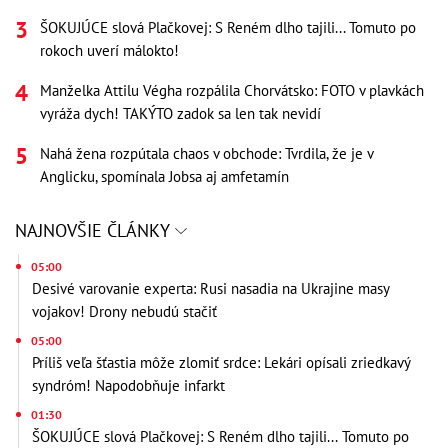
ŠOKUJÚCE slová Plačkovej: S Reném dlho tajili... Tomuto po
rokoch uverí málokto!
Manželka Attilu Végha rozpálila Chorvátsko: FOTO v plavkách
vyráža dych! TAKÝTO zadok sa len tak nevidí
Nahá žena rozpútala chaos v obchode: Tvrdila, že je v
Anglicku, spomínala Jobsa aj amfetamín
NAJNOVŠIE ČLÁNKY
05:00
Desivé varovanie experta: Rusi nasadia na Ukrajine masy
vojakov! Drony nebudú stačiť
05:00
Príliš veľa šťastia môže zlomiť srdce: Lekári opísali zriedkavý
syndróm! Napodobňuje infarkt
01:30
ŠOKUJÚCE slová Plačkovej: S Reném dlho tajili... Tomuto po