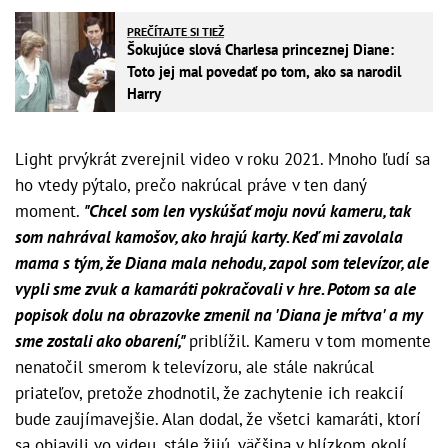
PREČÍTAJTE SI TIEŽ
Šokujúce slová Charlesa princeznej Diane:
Toto jej mal povedať po tom, ako sa narodil
Harry
Light prvýkrát zverejnil video v roku 2021. Mnoho ľudí sa
ho vtedy pýtalo, prečo nakrúcal práve v ten daný
moment.
"Chcel som len vyskúšať moju novú kameru, tak
som nahrával kamošov, ako hrajú karty. Keď mi zavolala
mama s tým, že Diana mala nehodu, zapol som televízor, ale
vypli sme zvuk a kamaráti pokračovali v hre. Potom sa ale
popisok dolu na obrazovke zmenil na 'Diana je mŕtva' a my
sme zostali ako obarení,"
priblížil. Kameru v tom momente
nenatočil smerom k televízoru, ale stále nakrúcal
priateľov, pretože zhodnotil, že zachytenie ich reakcií
bude zaujímavejšie. Alan dodal, že všetci kamaráti, ktorí
sa objavili vo videu, stále žijú, väčšina v blízkom okolí.