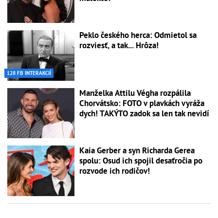
Peklo českého herca: Odmietol sa
rozviesť, a tak... Hrôza!
128 FB INTERAKCIÍ
Manželka Attilu Végha rozpálila
Chorvátsko: FOTO v plavkách vyráža
dych! TAKÝTO zadok sa len tak nevidí
Kaia Gerber a syn Richarda Gerea
spolu: Osud ich spojil desaťročia po
rozvode ich rodičov!