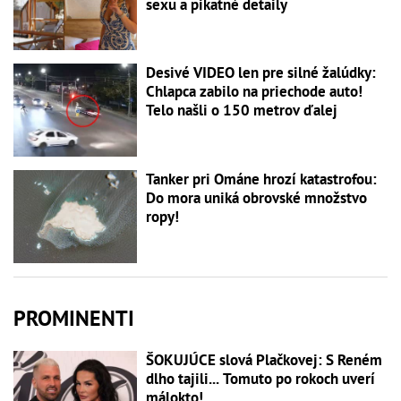
sexu a pikatné detaily
Desivé VIDEO len pre silné žalúdky:
Chlapca zabilo na priechode auto!
Telo našli o 150 metrov ďalej
Tanker pri Ománe hrozí katastrofou:
Do mora uniká obrovské množstvo
ropy!
PROMINENTI
ŠOKUJÚCE slová Plačkovej: S Reném
dlho tajili... Tomuto po rokoch uverí
málokto!