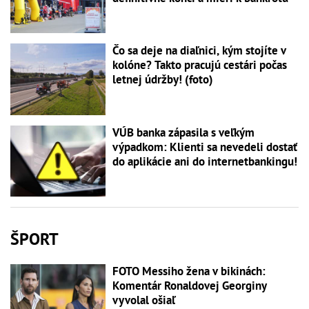
Čo sa deje na diaľnici, kým stojíte v
kolóne? Takto pracujú cestári počas
letnej údržby! (foto)
VÚB banka zápasila s veľkým
výpadkom: Klienti sa nevedeli dostať
do aplikácie ani do internetbankingu!
ŠPORT
FOTO Messiho žena v bikinách:
Komentár Ronaldovej Georginy
vyvolal ošiaľ