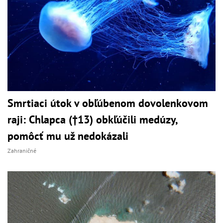
Smrtiaci útok v obľúbenom dovolenkovom
raji: Chlapca (†13) obkľúčili medúzy,
pomôcť mu už nedokázali
Zahraničné