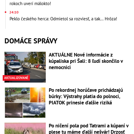
rokoch uverí málokto!
24:10
Peklo českého herca: Odmietol sa rozviesť, a tak... Hrôza!
DOMÁCE SPRÁVY
AKTUÁLNE Nové informácie z
kúpaliska pri Šali: 8 ľudí skončilo v
nemocnici
AKTUALIZOVANÉ
Po rekordnej horúčave prichádzajú
búrky: Výstrahy platia do polnoci,
PIATOK prinesie ďalšie riziká
Po ničení pola pod Tatrami a kúpaní v
plese tu máme ďalší nešvár! Drzosť