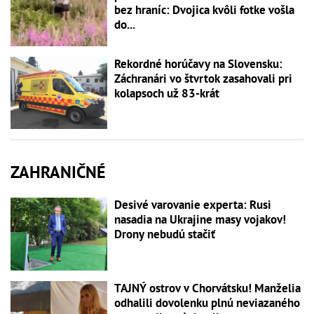
bez hraníc: Dvojica kvôli fotke vošla
do...
Rekordné horúčavy na Slovensku:
Záchranári vo štvrtok zasahovali pri
kolapsoch už 83-krát
ZAHRANIČNÉ
Desivé varovanie experta: Rusi
nasadia na Ukrajine masy vojakov!
Drony nebudú stačiť
TAJNÝ ostrov v Chorvátsku! Manželia
odhalili dovolenku plnú neviazaného