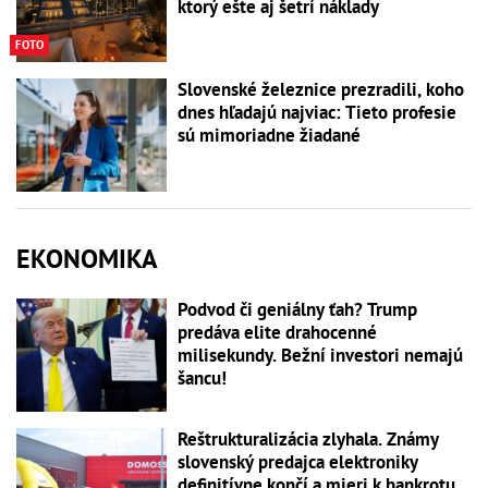
ktorý ešte aj šetrí náklady
FOTO
Slovenské železnice prezradili, koho
dnes hľadajú najviac: Tieto profesie
sú mimoriadne žiadané
EKONOMIKA
Podvod či geniálny ťah? Trump
predáva elite drahocenné
milisekundy. Bežní investori nemajú
šancu!
Reštrukturalizácia zlyhala. Známy
slovenský predajca elektroniky
definitívne končí a mieri k bankrotu