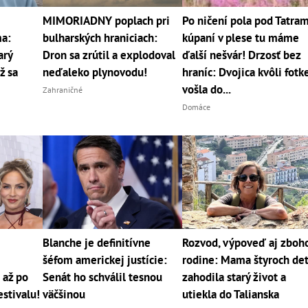
MIMORIADNY poplach pri
Po ničení pola pod Tatram
a:
bulharských hraniciach:
kúpaní v plese tu máme
arý
Dron sa zrútil a explodoval
ďalší nešvár! Drzosť bez
ž sa
neďaleko plynovodu!
hraníc: Dvojica kvôli fotk
vošla do...
Zahraničné
Domáce
Blanche je definitívne
Rozvod, výpoveď aj zbo
šéfom americkej justície:
rodine: Mama štyroch det
 až po
Senát ho schválil tesnou
zahodila starý život a
estivalu!
väčšinou
utiekla do Talianska