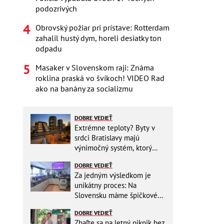
podozrivých
Obrovský požiar pri prístave: Rotterdam
zahalil hustý dym, horeli desiatky ton
odpadu
Masaker v Slovenskom raji: Známa
roklina praská vo švíkoch! VIDEO Rad
ako na banány za socializmu
DOBRE VEDIEŤ
Extrémne teploty? Byty v
srdci Bratislavy majú
výnimočný systém, ktorý
ešte aj šetrí náklady
DOBRE VEDIEŤ
Za jedným výsledkom je
unikátny proces: Na
Slovensku máme špičkové
pracovisko
DOBRE VEDIEŤ
Zbaľte sa na letný piknik bez