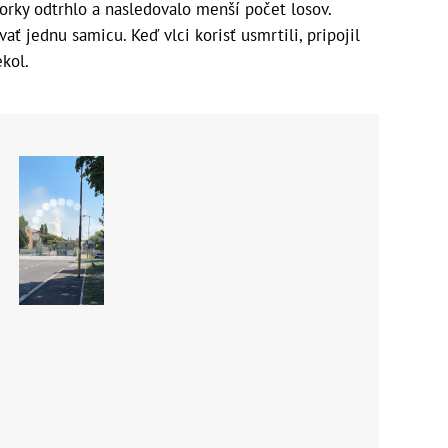
vorky odtrhlo a nasledovalo menší počet losov.
ť jednu samicu. Keď vlci korisť usmrtili, pripojil
ekol.