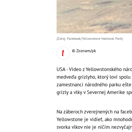
(Zdroj: Facebook/Yellowstone National Park)
© Zoznam/pk
USA - Video z Yellowstonského ná
medveďa grizlyho, ktorý loví spolu
zamestnanci národného parku ešte 
grizly a vlky v Severnej Amerike sp
Na záberoch zverejnených na faceb
Yellowstone je vidieť, ako mnohodr
svorka vlkov nie je ničím nezvyčaj