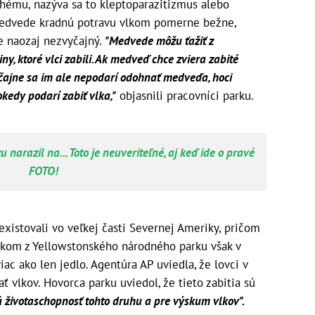
hému, nazýva sa to kleptoparazitizmus alebo
 medvede kradnú potravu vlkom pomerne bežne,
e naozaj nezvyčajný.
"Medvede môžu ťažiť z
ny, ktoré vlci zabili. Ak medveď chce zviera zabité
yčajne sa im ale nepodarí odohnať medveďa, hoci
kedy podarí zabiť vlka,"
objasnili pracovníci parku.
zu narazil na... Toto je neuveriteľné, aj keď ide o pravé
FOTO!
existovali vo veľkej časti Severnej Ameriky, pričom
 Vlkom z Yellowstonského národného parku však v
c ako len jedlo. Agentúra AP uviedla, že lovci v
 vlkov. Hovorca parku uviedol, že tieto zabitia sú
životaschopnosť tohto druhu a pre výskum vlkov".