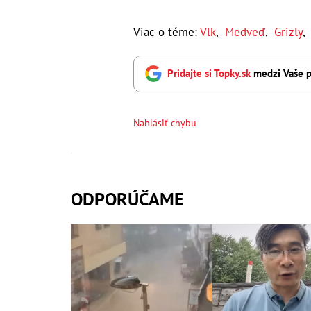
Viac o téme:
Vlk
,
Medveď
,
Grizly
,
Pridajte si Topky.sk
medzi Vaše p
Nahlásiť chybu
ODPORÚČAME