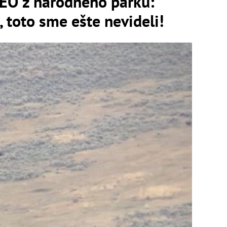
EO z národného parku:
 toto sme ešte nevideli!