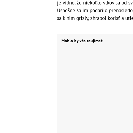
je vidno, že niekoľko vlkov sa od s
Úspešne sa im podarilo prenasledova
sa k nim grizly, zhrabol korisť a uti
Mohlo by vás zaujímať: