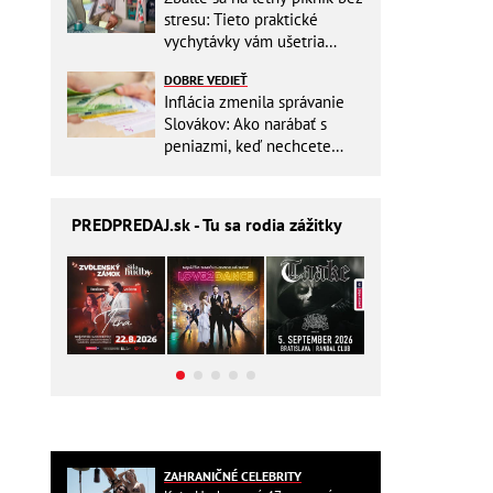
stresu: Tieto praktické
vychytávky vám ušetria
miesto v batohu!
DOBRE VEDIEŤ
Inflácia zmenila správanie
Slovákov: Ako narábať s
peniazmi, keď nechcete
zbytočne riskovať?
PREDPREDAJ
.sk - Tu sa rodia zážitky
ZAHRANIČNÉ CELEBRITY