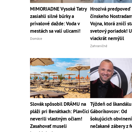
MIMORIADNE Vysoké Tatry
Hrozivá predpoveď
zasiahli silné búrky a
čínskeho Nostradam
prívalové dažde: Voda v
Vojna, ktorá zničí st
mestách sa valí ulicami!
svetový poriadok! U
viackrát nemýlil
Domáce
Zahraničné
Slovák spôsobil DRÁMU na
Týždeň od škandálu
pláži pri Benátkach: Plavčíci
Gáboríkovcov: Od
neverili vlastným očiam!
šokujúcich obvinení
Zasahovať museli
nečakané zábery z f