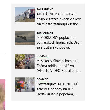
ZAHRANIČNÉ
AKTUÁLNE V Chorvátsku
došlo k zrážke dvoch vlakov:
Na mieste zasahujú všetky
záchranné zložky
ZAHRANIČNÉ
MIMORIADNY poplach pri
bulharských hraniciach: Dron
sa zrútil a explodoval
neďaleko plynovodu!
DOMÁCE
Masaker v Slovenskom raji:
Známa roklina praská vo
švíkoch! VIDEO Rad ako na
banány za socializmu
DOMÁCE
Odstrašujúce AUTENTICKÉ
zábery z nehody na D1:
Dodávka ľahla popolom,
ťažko zraneného
zachraňoval vrtuľník