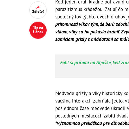
Keď jeden druh kradne potravu dru
parazitizmus krádežou. Zatiaľ čo
Zdieľať
spoločný lov týchto dvoch druhov j
prítomnosti vlkov tým, že berú zdochli
Tip na
vlkom, vlky sa ho pokúsia brániť. Zv
článok
samiciam grizly s mláďatami sa málo
Fotil si prírodu na Aljaške, keď zra
Medvede grizly a vlky historicky ko
väčšina interakcií zahŕňala jedlo.
poslednom čase medvede ukradli via
posledných mesiacoch zabili dvadsať
"významnou prekážkou pre dlhodobú 