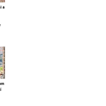
i a
e
hom
í