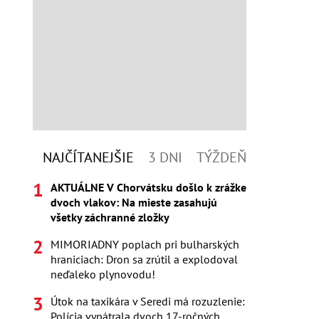
NAJČÍTANEJŠIE
3 DNI
TÝŽDEŇ
AKTUÁLNE V Chorvátsku došlo k zrážke
dvoch vlakov: Na mieste zasahujú
všetky záchranné zložky
MIMORIADNY poplach pri bulharských
hraniciach: Dron sa zrútil a explodoval
neďaleko plynovodu!
Útok na taxikára v Seredi má rozuzlenie:
Polícia vypátrala dvoch 17-ročných