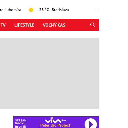
jtra Ľubomíra
28 °C
 TV
LIFESTYLE
VOĽNÝ ČAS
STREAM
NAŽIVO
Peter Bič Project