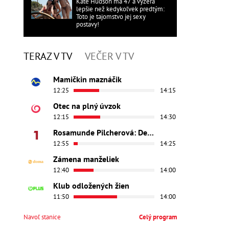
Kate Hudson má 47 a vyzerá
lepšie než kedykoľvek predtým:
Toto je tajomstvo jej sexy
postavy!
TERAZ V TV
VEČER V TV
Mamičkin maznáčik
12:25
14:15
Otec na plný úvzok
12:15
14:30
Rosamunde Pilcherová: Dedičstvo lásky
12:55
14:25
Zámena manželiek
12:40
14:00
Klub odložených žien
11:50
14:00
Navoľ stanice
Celý program