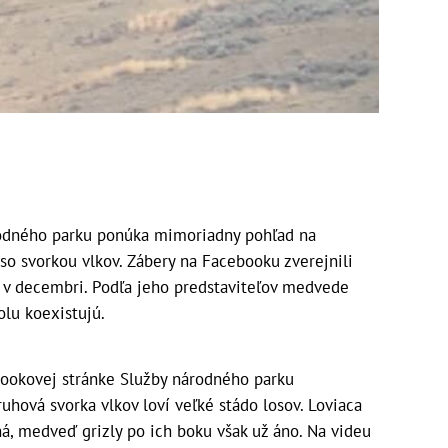
rodného parku ponúka mimoriadny pohľad na
 so svorkou vlkov. Zábery na Facebooku zverejnili
v decembri. Podľa jeho predstaviteľov medvede
olu koexistujú.
ookovej stránke Služby národného parku
uhová svorka vlkov loví veľké stádo losov. Loviaca
ná, medveď grizly po ich boku však už áno. Na videu