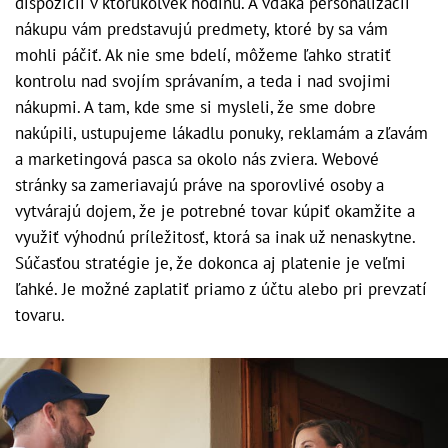
dispozícii v ktorúkoľvek hodinu. A vďaka personalizácii
nákupu vám predstavujú predmety, ktoré by sa vám
mohli páčiť. Ak nie sme bdelí, môžeme ľahko stratiť
kontrolu nad svojím správaním, a teda i nad svojimi
nákupmi. A tam, kde sme si mysleli, že sme dobre
nakúpili, ustupujeme lákadlu ponuky, reklamám a zľavám
a marketingová pasca sa okolo nás zviera. Webové
stránky sa zameriavajú práve na sporovlivé osoby a
vytvárajú dojem, že je potrebné tovar kúpiť okamžite a
využiť výhodnú príležitosť, ktorá sa inak už nenaskytne.
Súčasťou stratégie je, že dokonca aj platenie je veľmi
ľahké. Je možné zaplatiť priamo z účtu alebo pri prevzatí
tovaru.