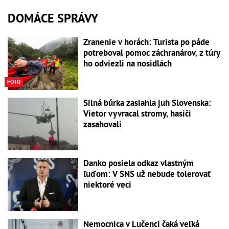
DOMÁCE SPRÁVY
Zranenie v horách: Turista po páde
potreboval pomoc záchranárov, z túry
ho odviezli na nosidlách
FOTO
Silná búrka zasiahla juh Slovenska:
Vietor vyvracal stromy, hasiči
zasahovali
Danko posiela odkaz vlastným
ľuďom: V SNS už nebude tolerovať
niektoré veci
Nemocnica v Lučenci čaká veľká