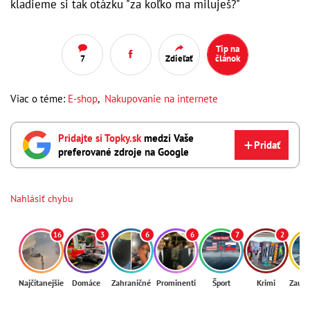
kladieme si tak otázku "za koľko ma miluješ?"
Tip na
7
Zdieľať
článok
Viac o téme:
E-shop
,
Nakupovanie na internete
Pridajte si Topky.sk
medzi Vaše
Pridať
preferované zdroje na Google
Nahlásiť chybu
16
3
6
6
7
2
Najčítanejšie
Domáce
Zahraničné
Prominenti
Šport
Krimi
Zaují