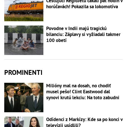
Cestujúci RegioJetu čakali päť hodín v
horúčavách! Pokazila sa lokomotíva
Povodne v Indii majú tragickú
bilanciu: Záplavy si vyžiadali takmer
100 obetí
PROMINENTI
Milióny mal na dosah, no chodiť
musel pešo! Clint Eastwood dal
synovi krutú lekciu: Na toto zabudni
Odídenci z Markízy: Kde sa po konci v
televízii usídlili?