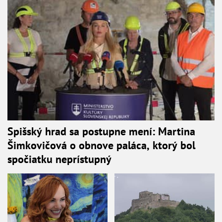
Spišský hrad sa postupne mení: Martina
Šimkovičová o obnove paláca, ktorý bol
spočiatku neprístupný