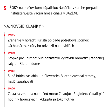
ŠOKY na prešovskom kúpalisku: Naháčku v sprche prepadli
inštalatéri, ešte väčšia hrôza číhala v BAZÉNE
NAJNOVŠIE ČLÁNKY
19:35
Zranenie v horách: Turista po páde potreboval pomoc
záchranárov, z túry ho odviezli na nosidlách
19:20
Stopka pre Trumpa: Súd pozastavil výstavbu obrovskej tanečnej
sály pri Bielom dome
19:15
Silná búrka zasiahla juh Slovenska: Vietor vyvracal stromy,
hasiči zasahovali
19:00
Cesta sa zmenila na nočnú moru: Cestujúci RegioJetu čakali päť
hodín v horúčavách! Pokazila sa lokomotíva