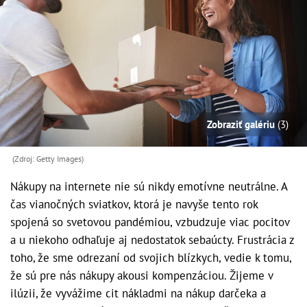
Zobraziť galériu
(3)
(Zdroj: Getty Images)
Nákupy na internete nie sú nikdy emotívne neutrálne. A
čas vianočných sviatkov, ktorá je navyše tento rok
spojená so svetovou pandémiou, vzbudzuje viac pocitov
a u niekoho odhaľuje aj nedostatok sebaúcty. Frustrácia z
toho, že sme odrezaní od svojich blízkych, vedie k tomu,
že sú pre nás nákupy akousi kompenzáciou. Žijeme v
ilúzii, že vyvážime cit nákladmi na nákup darčeka a