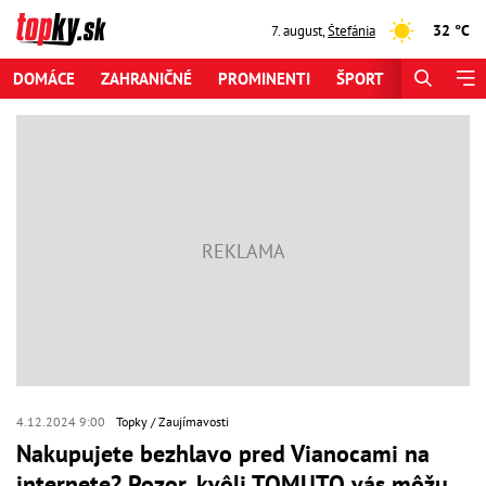
32 °C
7. august
,
Štefánia
DOMÁCE
ZAHRANIČNÉ
PROMINENTI
ŠPORT
ZAUJÍMAV
4.12.2024 9:00
Topky
Zaujímavosti
Nakupujete bezhlavo pred Vianocami na
internete? Pozor, kvôli TOMUTO vás môžu