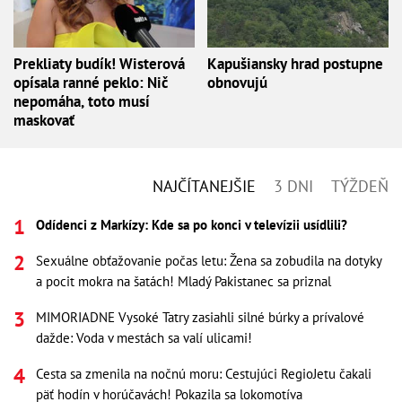
Prekliaty budík! Wisterová
Kapušiansky hrad postupne
opísala ranné peklo: Nič
obnovujú
nepomáha, toto musí
maskovať
NAJČÍTANEJŠIE
3 DNI
TÝŽDEŇ
Odídenci z Markízy: Kde sa po konci v televízii usídlili?
Sexuálne obťažovanie počas letu: Žena sa zobudila na dotyky
a pocit mokra na šatách! Mladý Pakistanec sa priznal
MIMORIADNE Vysoké Tatry zasiahli silné búrky a prívalové
dažde: Voda v mestách sa valí ulicami!
Cesta sa zmenila na nočnú moru: Cestujúci RegioJetu čakali
päť hodín v horúčavách! Pokazila sa lokomotíva