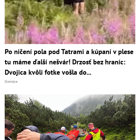
Po ničení pola pod Tatrami a kúpaní v plese
tu máme ďalší nešvár! Drzosť bez hraníc:
Dvojica kvôli fotke vošla do...
Domáce