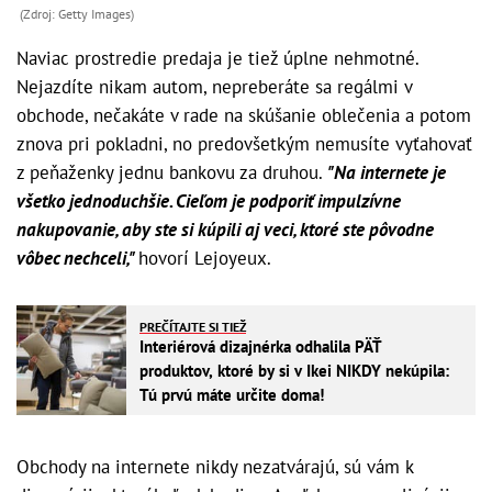
(Zdroj: Getty Images)
Naviac prostredie predaja je tiež úplne nehmotné.
Nejazdíte nikam autom, nepreberáte sa regálmi v
obchode, nečakáte v rade na skúšanie oblečenia a potom
znova pri pokladni, no predovšetkým nemusíte vyťahovať
z peňaženky jednu bankovu za druhou.
"Na internete je
všetko jednoduchšie. Cieľom je podporiť impulzívne
nakupovanie, aby ste si kúpili aj veci, ktoré ste pôvodne
vôbec nechceli,"
hovorí Lejoyeux.
PREČÍTAJTE SI TIEŽ
Interiérová dizajnérka odhalila PÄŤ
produktov, ktoré by si v Ikei NIKDY nekúpila:
Tú prvú máte určite doma!
Obchody na internete nikdy nezatvárajú, sú vám k