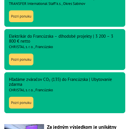
TRANSFER International Staff k.s., Okres Sabinov
Pozri ponuku
Elektrikár do Francúzska – dlhodobé projekty | 3 200 – 3
800 € netto
CHRISTAL s. r. o., Francúzsko
Pozri ponuku
Hľadáme zváračov CO₂ (135) do Francúzska | Ubytovanie
zdarma
CHRISTAL s. r. o., Francúzsko
Pozri ponuku
Za jedným výsledkom je unikátny