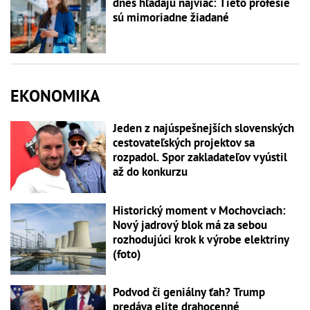
dnes hľadajú najviac: Tieto profesie
sú mimoriadne žiadané
EKONOMIKA
Jeden z najúspešnejších slovenských
cestovateľských projektov sa
rozpadol. Spor zakladateľov vyústil
až do konkurzu
Historický moment v Mochovciach:
Nový jadrový blok má za sebou
rozhodujúci krok k výrobe elektriny
(foto)
Podvod či geniálny ťah? Trump
predáva elite drahocenné