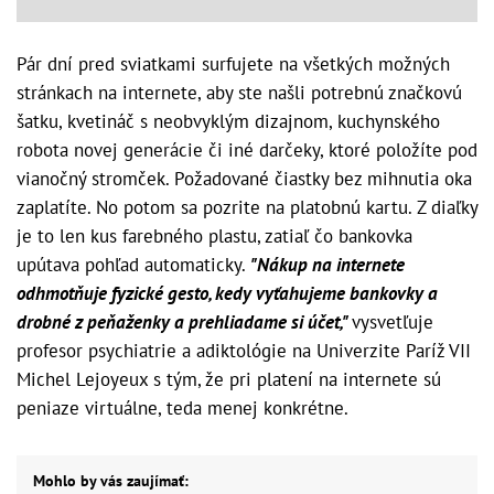
Pár dní pred sviatkami surfujete na všetkých možných
stránkach na internete, aby ste našli potrebnú značkovú
šatku, kvetináč s neobvyklým dizajnom, kuchynského
robota novej generácie či iné darčeky, ktoré položíte pod
vianočný stromček. Požadované čiastky bez mihnutia oka
zaplatíte. No potom sa pozrite na platobnú kartu. Z diaľky
je to len kus farebného plastu, zatiaľ čo bankovka
upútava pohľad automaticky.
"Nákup na internete
odhmotňuje fyzické gesto, kedy vyťahujeme bankovky a
drobné z peňaženky a prehliadame si účet,"
vysvetľuje
profesor psychiatrie a adiktológie na Univerzite Paríž VII
Michel Lejoyeux s tým, že pri platení na internete sú
peniaze virtuálne, teda menej konkrétne.
Mohlo by vás zaujímať: