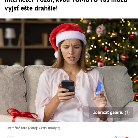
vyjsť ešte drahšie!
Zobraziť galériu
(3)
Ilustračné foto (Zdroj: Getty Images)