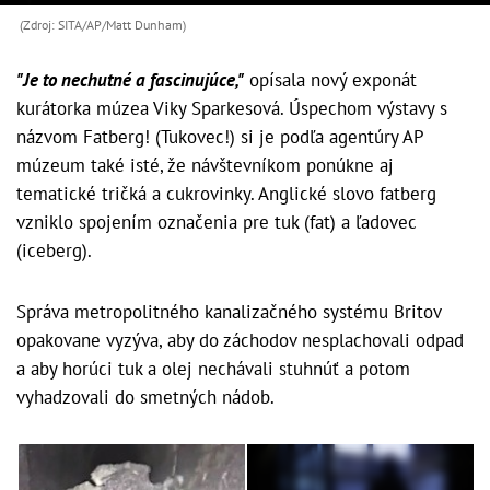
(Zdroj: SITA/AP/Matt Dunham)
"Je to nechutné a fascinujúce,"
opísala nový exponát
kurátorka múzea Viky Sparkesová. Úspechom výstavy s
názvom Fatberg! (Tukovec!) si je podľa agentúry AP
múzeum také isté, že návštevníkom ponúkne aj
tematické tričká a cukrovinky. Anglické slovo fatberg
vzniklo spojením označenia pre tuk (fat) a ľadovec
(iceberg).
Správa metropolitného kanalizačného systému Britov
opakovane vyzýva, aby do záchodov nesplachovali odpad
a aby horúci tuk a olej nechávali stuhnúť a potom
vyhadzovali do smetných nádob.