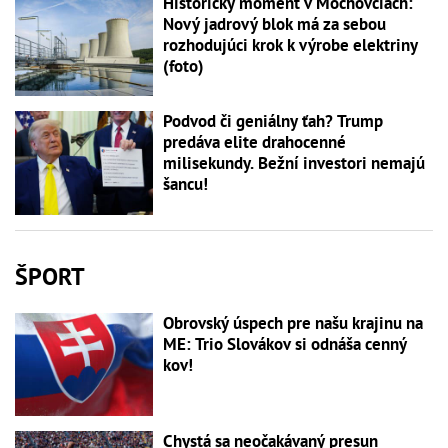
Historický moment v Mochovciach:
Nový jadrový blok má za sebou
rozhodujúci krok k výrobe elektriny
(foto)
Podvod či geniálny ťah? Trump
predáva elite drahocenné
milisekundy. Bežní investori nemajú
šancu!
ŠPORT
Obrovský úspech pre našu krajinu na
ME: Trio Slovákov si odnáša cenný
kov!
Chystá sa neočakávaný presun