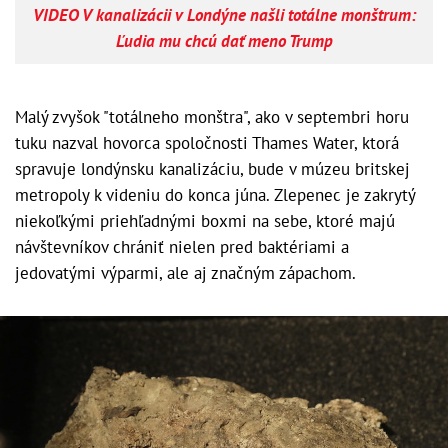
VIDEO V kanalizácii v Londýne našli totálne monštrum:
Ľudia mu chcú dať meno Trump
Malý zvyšok "totálneho monštra", ako v septembri horu
tuku nazval hovorca spoločnosti Thames Water, ktorá
spravuje londýnsku kanalizáciu, bude v múzeu britskej
metropoly k videniu do konca júna. Zlepenec je zakrytý
niekoľkými priehľadnými boxmi na sebe, ktoré majú
návštevníkov chrániť nielen pred baktériami a
jedovatými výparmi, ale aj značným zápachom.