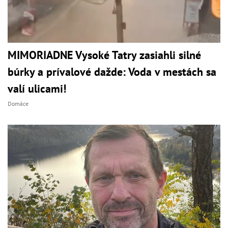
MIMORIADNE Vysoké Tatry zasiahli silné
búrky a prívalové dažde: Voda v mestách sa
valí ulicami!
Domáce