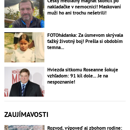
Český mediálny magnát skončil po
nakladačke v nemocnici! Maskovaní
muži ho ani trochu nešetrili!
FOTOhádanka: Za úsmevom skrývala
ťažký životný boj! Prešla si obdobím
temna...
Hviezda sitkomu Roseanne šokuje
vzhľadom: 91 kíl dole... Je na
nespoznanie!
ZAUJÍMAVOSTI
Rozvod, výpoveď aj zbohom rodine: