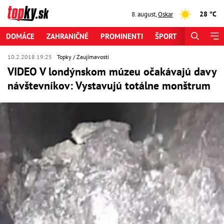
28 °C
8. august
,
Oskar
DOMÁCE
ZAHRANIČNÉ
PROMINENTI
ŠPORT
ZAUJÍMAV
10.2.2018 19:25
Topky
Zaujímavosti
VIDEO V londýnskom múzeu očakávajú davy
návštevníkov: Vystavujú totálne monštrum