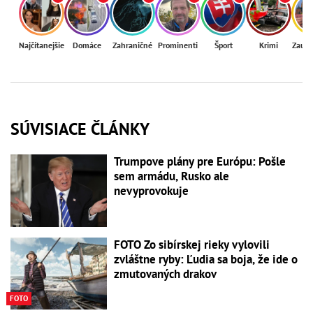
Najčítanejšie
Domáce
Zahraničné
Prominenti
Šport
Krimi
Zaují
SÚVISIACE ČLÁNKY
Trumpove plány pre Európu: Pošle
sem armádu, Rusko ale
nevyprovokuje
FOTO Zo sibírskej rieky vylovili
zvláštne ryby: Ľudia sa boja, že ide o
zmutovaných drakov
FOTO