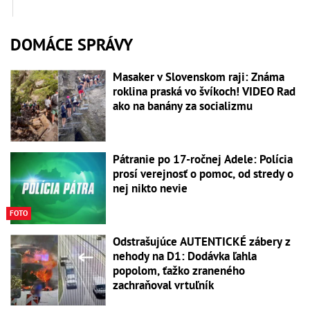
DOMÁCE SPRÁVY
Masaker v Slovenskom raji: Známa
roklina praská vo švíkoch! VIDEO Rad
ako na banány za socializmu
Pátranie po 17-ročnej Adele: Polícia
prosí verejnosť o pomoc, od stredy o
nej nikto nevie
FOTO
Odstrašujúce AUTENTICKÉ zábery z
nehody na D1: Dodávka ľahla
popolom, ťažko zraneného
zachraňoval vrtuľník