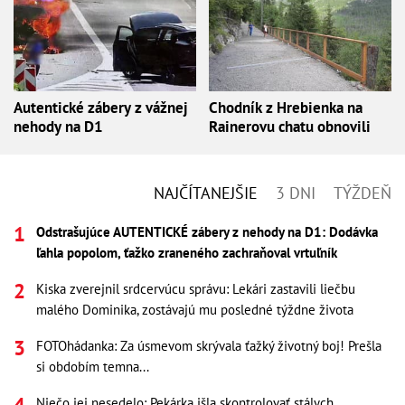
Autentické zábery z vážnej
Chodník z Hrebienka na
nehody na D1
Rainerovu chatu obnovili
NAJČÍTANEJŠIE
3 DNI
TÝŽDEŇ
Odstrašujúce AUTENTICKÉ zábery z nehody na D1: Dodávka
ľahla popolom, ťažko zraneného zachraňoval vrtuľník
Kiska zverejnil srdcervúcu správu: Lekári zastavili liečbu
malého Dominika, zostávajú mu posledné týždne života
FOTOhádanka: Za úsmevom skrývala ťažký životný boj! Prešla
si obdobím temna...
Niečo jej nesedelo: Pekárka išla skontrolovať stálych