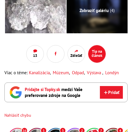
Zobraziť galériu
(4)
Tip na
13
Zdieľať
článok
Viac o téme:
Kanalizácia
,
Múzeum
,
Odpad
,
Výstava
,
Londýn
Pridajte si Topky.sk
medzi Vaše
Pridať
preferované zdroje na Google
Nahlásiť chybu
16
5
3
2
7
4