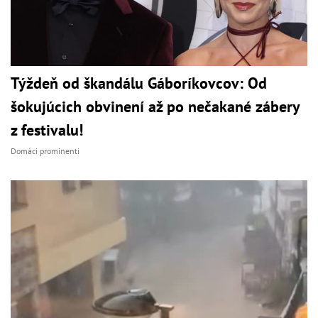
Týždeň od škandálu Gáboríkovcov: Od
šokujúcich obvinení až po nečakané zábery
z festivalu!
Domáci prominenti