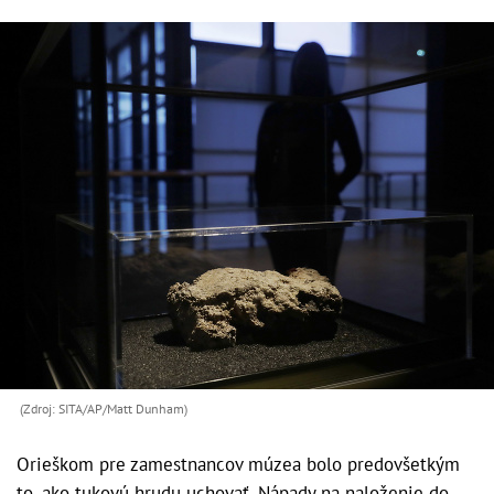
(Zdroj: SITA/AP/Matt Dunham)
Orieškom pre zamestnancov múzea bolo predovšetkým
to, ako tukovú hrudu uchovať. Nápady na naloženie do