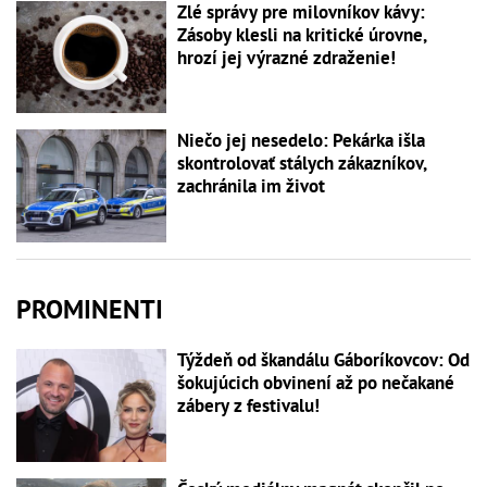
Zlé správy pre milovníkov kávy:
Zásoby klesli na kritické úrovne,
hrozí jej výrazné zdraženie!
Niečo jej nesedelo: Pekárka išla
skontrolovať stálych zákazníkov,
zachránila im život
PROMINENTI
Týždeň od škandálu Gáboríkovcov: Od
šokujúcich obvinení až po nečakané
zábery z festivalu!