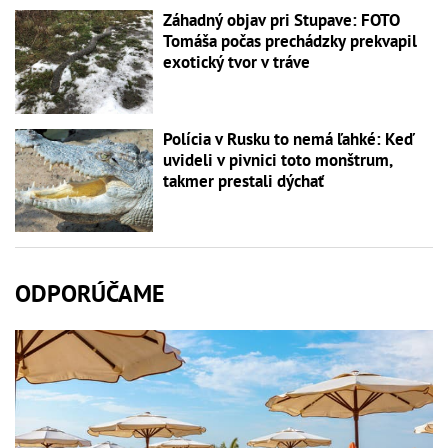
Záhadný objav pri Stupave: FOTO
Tomáša počas prechádzky prekvapil
exotický tvor v tráve
Polícia v Rusku to nemá ľahké: Keď
uvideli v pivnici toto monštrum,
takmer prestali dýchať
ODPORÚČAME