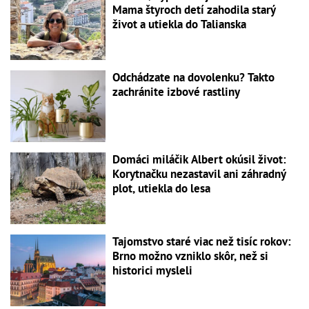
Mama štyroch detí zahodila starý
život a utiekla do Talianska
Odchádzate na dovolenku? Takto
zachránite izbové rastliny
Domáci miláčik Albert okúsil život:
Korytnačku nezastavil ani záhradný
plot, utiekla do lesa
Tajomstvo staré viac než tisíc rokov:
Brno možno vzniklo skôr, než si
historici mysleli