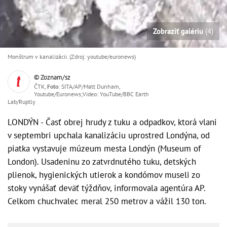
Zobraziť galériu
(4)
Monštrum v kanalizácii. (Zdroj: youtube/euronews)
© Zoznam/sz
ČTK,
Foto
: SITA/AP/Matt Dunham,
Youtube/Euronews;Video: YouTube/BBC Earth
Lab/Ruptly
LONDÝN - Časť obrej hrudy z tuku a odpadkov, ktorá vlani
v septembri upchala kanalizáciu uprostred Londýna, od
piatka vystavuje múzeum mesta Londýn (Museum of
London). Usadeninu zo zatvrdnutého tuku, detských
plienok, hygienických utierok a kondómov museli zo
stoky vynášať deväť týždňov, informovala agentúra AP.
Celkom chuchvalec meral 250 metrov a vážil 130 ton.