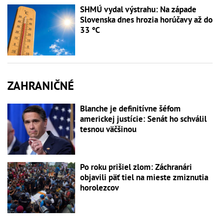
SHMÚ vydal výstrahu: Na západe
Slovenska dnes hrozia horúčavy až do
33 °C
ZAHRANIČNÉ
Blanche je definitívne šéfom
americkej justície: Senát ho schválil
tesnou väčšinou
Po roku prišiel zlom: Záchranári
objavili päť tiel na mieste zmiznutia
horolezcov