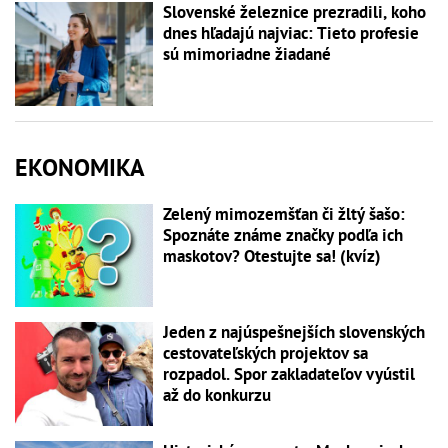
Slovenské železnice prezradili, koho
dnes hľadajú najviac: Tieto profesie
sú mimoriadne žiadané
EKONOMIKA
Zelený mimozemšťan či žltý šašo:
Spoznáte známe značky podľa ich
maskotov? Otestujte sa! (kvíz)
Jeden z najúspešnejších slovenských
cestovateľských projektov sa
rozpadol. Spor zakladateľov vyústil
až do konkurzu