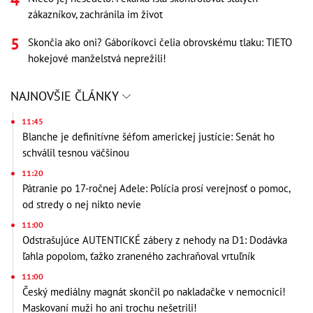
zákazníkov, zachránila im život
Skončia ako oni? Gáboríkovci čelia obrovskému tlaku: TIETO
hokejové manželstvá neprežili!
NAJNOVŠIE ČLÁNKY
11:45
Blanche je definitívne šéfom americkej justície: Senát ho
schválil tesnou väčšinou
11:20
Pátranie po 17-ročnej Adele: Polícia prosí verejnosť o pomoc,
od stredy o nej nikto nevie
11:00
Odstrašujúce AUTENTICKÉ zábery z nehody na D1: Dodávka
ľahla popolom, ťažko zraneného zachraňoval vrtuľník
11:00
Český mediálny magnát skončil po nakladačke v nemocnici!
Maskovaní muži ho ani trochu nešetrili!