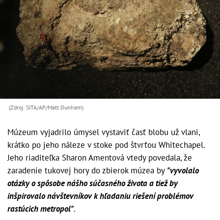
(Zdroj: SITA/AP/Matt Dunham)
Múzeum vyjadrilo úmysel vystaviť časť blobu už vlani,
krátko po jeho náleze v stoke pod štvrťou Whitechapel.
Jeho riaditeľka Sharon Amentová vtedy povedala, že
zaradenie tukovej hory do zbierok múzea by
"vyvolalo
otázky o spôsobe nášho súčasného života a tiež by
inšpirovalo návštevníkov k hľadaniu riešení problémov
rastúcich metropol"
.