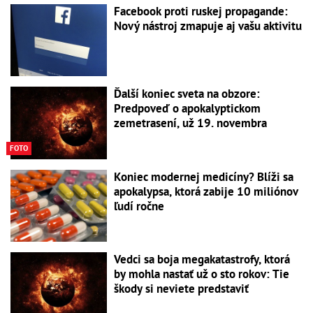
Facebook proti ruskej propagande:
Nový nástroj zmapuje aj vašu aktivitu
Ďalší koniec sveta na obzore:
Predpoveď o apokalyptickom
zemetrasení, už 19. novembra
FOTO
Koniec modernej medicíny? Blíži sa
apokalypsa, ktorá zabije 10 miliónov
ľudí ročne
Vedci sa boja megakatastrofy, ktorá
by mohla nastať už o sto rokov: Tie
škody si neviete predstaviť