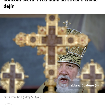
dejín
Zobraziť galériu
(4)
Patriarcha Kirill (Zdroj: SITA/AP)