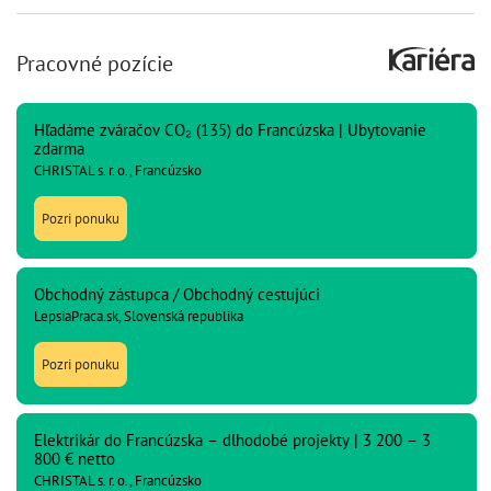
Pracovné pozície
Hľadáme zváračov CO₂ (135) do Francúzska | Ubytovanie
zdarma
CHRISTAL s. r. o., Francúzsko
Pozri ponuku
Obchodný zástupca / Obchodný cestujúci
LepsiaPraca.sk, Slovenská republika
Pozri ponuku
Elektrikár do Francúzska – dlhodobé projekty | 3 200 – 3
800 € netto
CHRISTAL s. r. o., Francúzsko