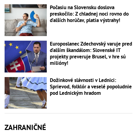
Počasiu na Slovensku doslova
preskočilo: Z chladnej noci rovno do
ďalších horúčav, platia výstrahy!
Europoslanec Zdechovský varuje pred
ďalším škandálom: Slovenské IT
projekty preveruje Brusel, v hre sú
milióny!
Dožinkové slávnosti v Lednici:
Sprievod, folklór a veselé popoludnie
pod Lednickým hradom
ZAHRANIČNÉ