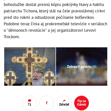
bohoslužbe dostal presnú kópiu pokrývky hlavy a habitu
patriarchu Tichona, ktorý stál na čele pravoslávnej cirkvi
pred sto rokmi a odsudzoval počínanie boľševikov.
Podobne teraz činia aj prokremeľské televízie v seriáloch
o "démonoch revolúcie" a jej organizátorovi Levovi
Trockom.
Zobraziť galériu
(4)
Tip na
71
Zdieľať
článok