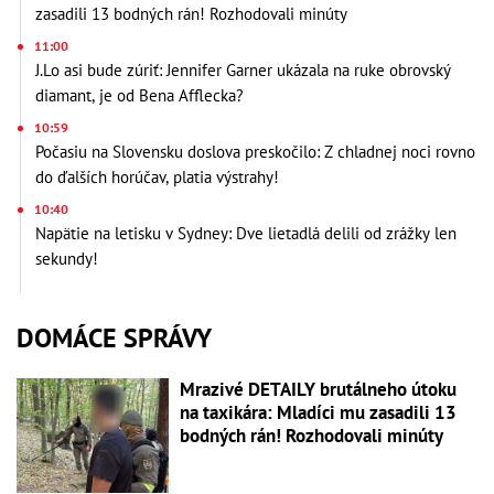
zasadili 13 bodných rán! Rozhodovali minúty
11:00
J.Lo asi bude zúriť: Jennifer Garner ukázala na ruke obrovský
diamant, je od Bena Afflecka?
10:59
Počasiu na Slovensku doslova preskočilo: Z chladnej noci rovno
do ďalších horúčav, platia výstrahy!
10:40
Napätie na letisku v Sydney: Dve lietadlá delili od zrážky len
sekundy!
DOMÁCE SPRÁVY
Mrazivé DETAILY brutálneho útoku
na taxikára: Mladíci mu zasadili 13
bodných rán! Rozhodovali minúty