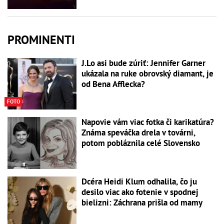
PROMINENTI
J.Lo asi bude zúriť: Jennifer Garner
ukázala na ruke obrovský diamant, je
od Bena Afflecka?
FOTO
Napovie vám viac fotka či karikatúra?
Známa speváčka drela v továrni,
potom pobláznila celé Slovensko
Dcéra Heidi Klum odhalila, čo ju
desilo viac ako fotenie v spodnej
bielizni: Záchrana prišla od mamy