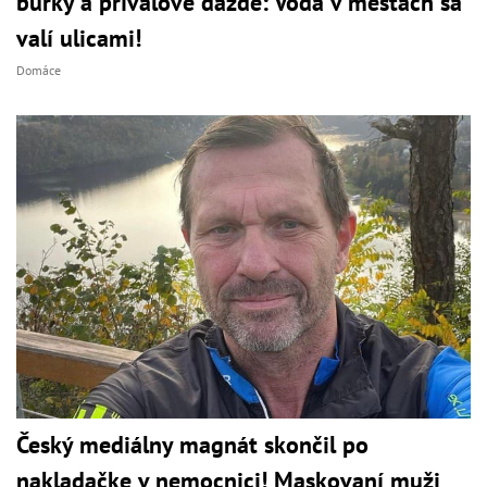
búrky a prívalové dažde: Voda v mestách sa
valí ulicami!
Domáce
Český mediálny magnát skončil po
nakladačke v nemocnici! Maskovaní muži