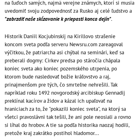
na ľuďoch samých, najmä verejne známych, ktorí si musia
uvedomiť svoju zodpovednosť za Rusko aj celé ľudstvo a
"zabrzdiť naše skĺzavanie k priepasti konca dejín"
.
Historik Daniil Kocjubinskij na Kirillovo strašenie
koncom sveta podľa serveru Newsru.com zareagoval
výčitkou, že patriarcha asi chýbal na seminári, keď sa
preberali dogmy: Cirkev predsa po stáročia chápala
koniec sveta ako koniec pozemského utrpenia, po
ktorom bude nasledovať božie kráľovstvo a raj,
prinajmenšom pre tých, čo smrteľne nehrešili. Tak
napríklad roku 1492 novgorodský arcibiskup Gennadij
preklínal kacírov a židov a kázal ich upaľovať na
hraniciach za to, že "pokazili koniec sveta", na ktorý sa
všetci pravoslávni tak tešili, že ani pole neosiali a rovno
si líhal do hrobov. A tie sa podľa historika naozaj hodili,
pretože kraj zakrátko postihol hladomor...