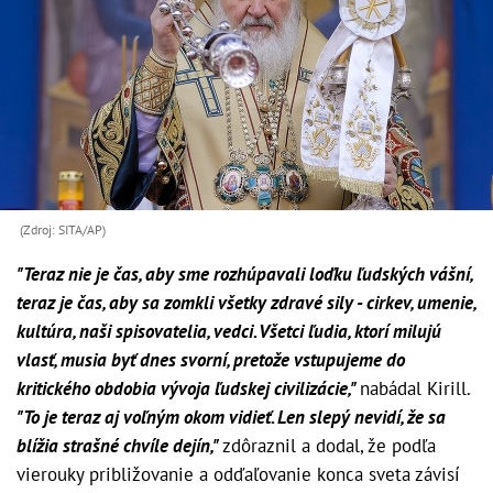
(Zdroj: SITA/AP)
"Teraz nie je čas, aby sme rozhúpavali loďku ľudských vášní,
teraz je čas, aby sa zomkli všetky zdravé sily - cirkev, umenie,
kultúra, naši spisovatelia, vedci. Všetci ľudia, ktorí milujú
vlasť, musia byť dnes svorní, pretože vstupujeme do
kritického obdobia vývoja ľudskej civilizácie,"
nabádal Kirill.
"To je teraz aj voľným okom vidieť. Len slepý nevidí, že sa
blížia strašné chvíle dejín,"
zdôraznil a dodal, že podľa
vierouky približovanie a odďaľovanie konca sveta závisí