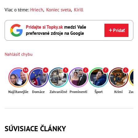
Viac o téme:
Hriech
,
Koniec sveta
,
Kirill
Pridajte si Topky.sk
medzi Vaše
Pridať
preferované zdroje na Google
Nahlásiť chybu
16
4
3
2
7
2
Najčítanejšie
Domáce
Zahraničné
Prominenti
Šport
Krimi
Zaují
SÚVISIACE ČLÁNKY