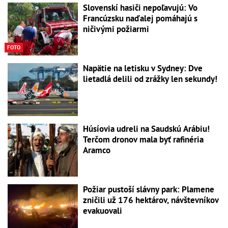
Slovenskí hasiči nepoľavujú: Vo
Francúzsku naďalej pomáhajú s
ničivými požiarmi
FOTO
Napätie na letisku v Sydney: Dve
lietadlá delili od zrážky len sekundy!
Húsíovia udreli na Saudskú Arábiu!
Terčom dronov mala byť rafinéria
Aramco
Požiar pustoší slávny park: Plamene
zničili už 176 hektárov, návštevníkov
evakuovali