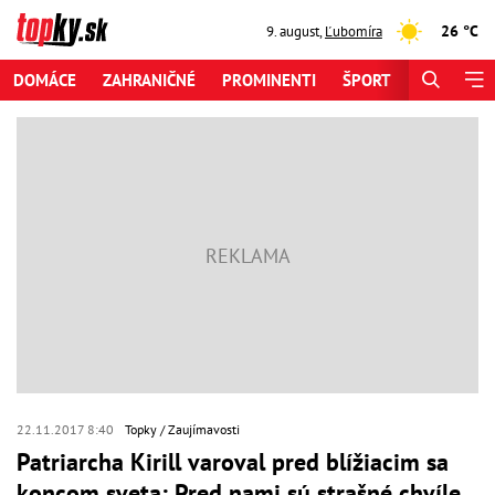
26 °C
9. august
,
Ľubomíra
DOMÁCE
ZAHRANIČNÉ
PROMINENTI
ŠPORT
ZAUJÍMAV
22.11.2017 8:40
Topky
Zaujímavosti
Patriarcha Kirill varoval pred blížiacim sa
koncom sveta: Pred nami sú strašné chvíle