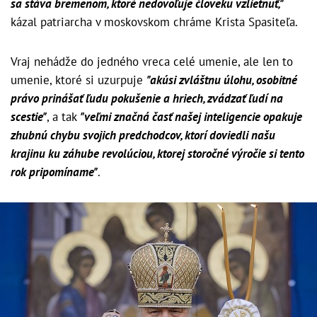
sa stáva bremenom, ktoré nedovoľuje človeku vzlietnuť,"
kázal patriarcha v moskovskom chráme Krista Spasiteľa.
Vraj nehádže do jedného vreca celé umenie, ale len to
umenie, ktoré si uzurpuje
"akúsi zvláštnu úlohu, osobitné
právo prinášať ľudu pokušenie a hriech, zvádzať ľudí na
scestie"
, a tak
"veľmi značná časť našej inteligencie opakuje
zhubnú chybu svojich predchodcov, ktorí doviedli našu
krajinu ku záhube revolúciou, ktorej storočné výročie si tento
rok pripomíname"
.