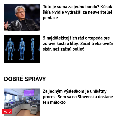
Toto je suma za jednu bundu? Kúsok
šéfa Nvidie vydražili za neuveriteľné
peniaze
5 najdôležitejších rád ortopéda pre
zdravé kosti a kĺby: Začať treba oveľa
skôr, než začnú bolieť
DOBRÉ SPRÁVY
Za jedným výsledkom je unikátny
proces: Sem sa na Slovensku dostane
len málokto
FOTO