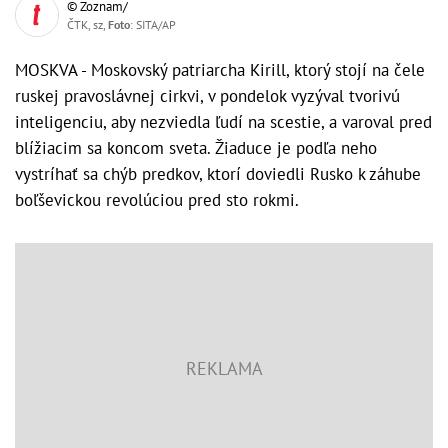
© Zoznam/
ČTK, sz,
Foto
: SITA/AP
MOSKVA - Moskovský patriarcha Kirill, ktorý stojí na čele
ruskej pravoslávnej cirkvi, v pondelok vyzýval tvorivú
inteligenciu, aby nezviedla ľudí na scestie, a varoval pred
blížiacim sa koncom sveta. Žiaduce je podľa neho
vystríhať sa chýb predkov, ktorí doviedli Rusko k záhube
boľševickou revolúciou pred sto rokmi.