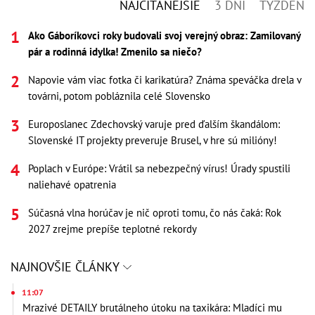
NAJČÍTANEJŠIE
3 DNI
TÝŽDEŇ
Ako Gáboríkovci roky budovali svoj verejný obraz: Zamilovaný
pár a rodinná idylka! Zmenilo sa niečo?
Napovie vám viac fotka či karikatúra? Známa speváčka drela v
továrni, potom pobláznila celé Slovensko
Europoslanec Zdechovský varuje pred ďalším škandálom:
Slovenské IT projekty preveruje Brusel, v hre sú milióny!
Poplach v Európe: Vrátil sa nebezpečný vírus! Úrady spustili
naliehavé opatrenia
Súčasná vlna horúčav je nič oproti tomu, čo nás čaká: Rok
2027 zrejme prepíše teplotné rekordy
NAJNOVŠIE ČLÁNKY
11:07
Mrazivé DETAILY brutálneho útoku na taxikára: Mladíci mu