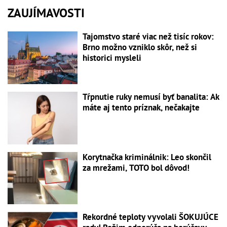
ZAUJÍMAVOSTI
Tajomstvo staré viac než tisíc rokov:
Brno možno vzniklo skôr, než si
historici mysleli
Tŕpnutie ruky nemusí byť banalita: Ak
máte aj tento príznak, nečakajte
Korytnačka kriminálnik: Leo skončil
za mrežami, TOTO bol dôvod!
Rekordné teploty vyvolali ŠOKUJÚCE