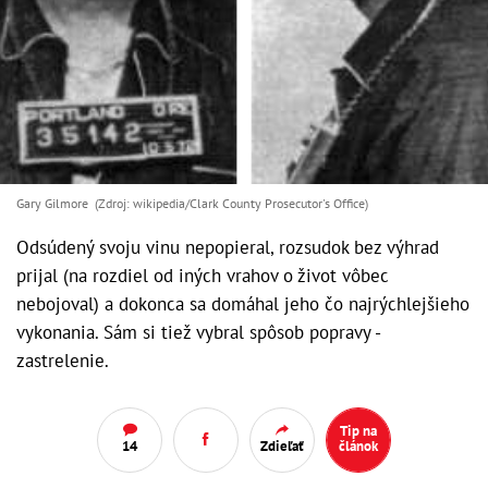
Gary Gilmore (Zdroj: wikipedia/Clark County Prosecutor's Office)
Odsúdený svoju vinu nepopieral, rozsudok bez výhrad
prijal (na rozdiel od iných vrahov o život vôbec
nebojoval) a dokonca sa domáhal jeho čo najrýchlejšieho
vykonania. Sám si tiež vybral spôsob popravy -
zastrelenie.
Tip na
14
Zdieľať
článok