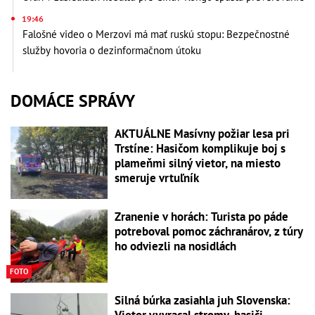
19:46
Falošné video o Merzovi má mať ruskú stopu: Bezpečnostné
služby hovoria o dezinformačnom útoku
DOMÁCE SPRÁVY
AKTUÁLNE Masívny požiar lesa pri
Trstíne: Hasičom komplikuje boj s
plameňmi silný vietor, na miesto
smeruje vrtuľník
Zranenie v horách: Turista po páde
potreboval pomoc záchranárov, z túry
ho odviezli na nosidlách
FOTO
Silná búrka zasiahla juh Slovenska:
Vietor vyvracal stromy, hasiči