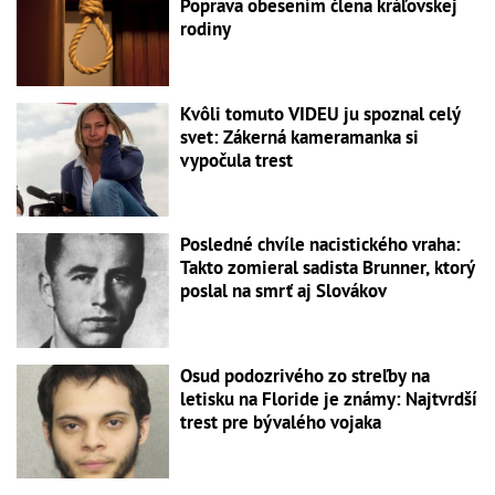
Poprava obesením člena kráľovskej
rodiny
Kvôli tomuto VIDEU ju spoznal celý
svet: Zákerná kameramanka si
vypočula trest
Posledné chvíle nacistického vraha:
Takto zomieral sadista Brunner, ktorý
poslal na smrť aj Slovákov
Osud podozrivého zo streľby na
letisku na Floride je známy: Najtvrdší
trest pre bývalého vojaka