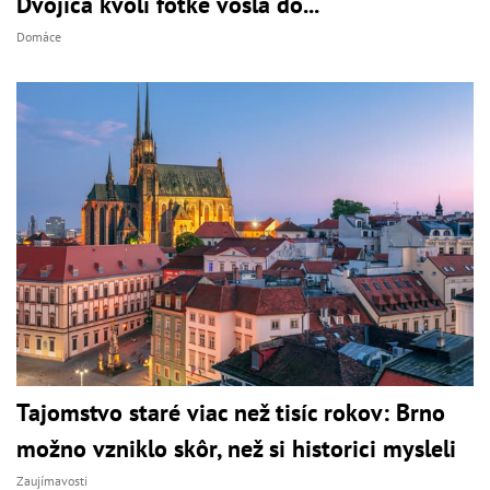
Dvojica kvôli fotke vošla do...
Domáce
Tajomstvo staré viac než tisíc rokov: Brno
možno vzniklo skôr, než si historici mysleli
Zaujímavosti