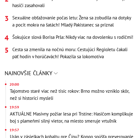
hasiči zasahovali
Sexuálne obťažovanie počas letu: Žena sa zobudila na dotyky
a pocit mokra na šatách! Mladý Pakistanec sa priznal
Šokujúce slová Borisa Prša: Nikdy viac na dovolenku s rodičmi!
Cesta sa zmenila na nočnú moru: Cestujúci RegioJetu čakali
päť hodín v horúčavách! Pokazila sa lokomotíva
NAJNOVŠIE ČLÁNKY
20:00
Tajomstvo staré viac než tisíc rokov: Brno možno vzniklo skôr,
než si historici mysleli
19:59
AKTUÁLNE Masívny požiar lesa pri Trstíne: Hasičom komplikuje
boj s plameňmi silný vietor, na miesto smeruje vrtuľník
19:57
Urán v zásielkach kobaltu pre Čínu? Kongo spúšťa preverovanie