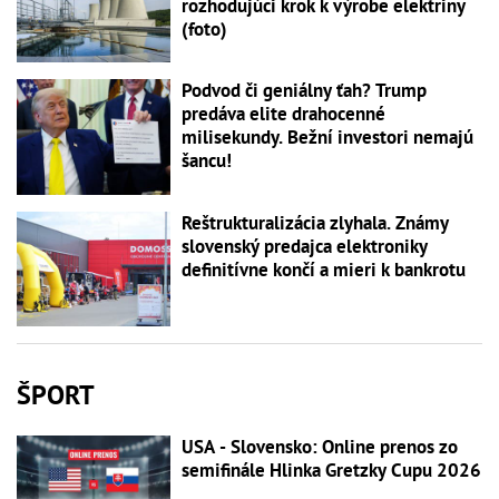
rozhodujúci krok k výrobe elektriny
(foto)
Podvod či geniálny ťah? Trump
predáva elite drahocenné
milisekundy. Bežní investori nemajú
šancu!
Reštrukturalizácia zlyhala. Známy
slovenský predajca elektroniky
definitívne končí a mieri k bankrotu
ŠPORT
USA - Slovensko: Online prenos zo
semifinále Hlinka Gretzky Cupu 2026