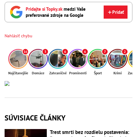
Pridajte si Topky.sk
medzi Vaše
Pridať
preferované zdroje na Google
Nahlásiť chybu
16
3
6
6
7
2
Najčítanejšie
Domáce
Zahraničné
Prominenti
Šport
Krimi
Zaují
SÚVISIACE ČLÁNKY
Trest smrti bez rozdielu postavenia: