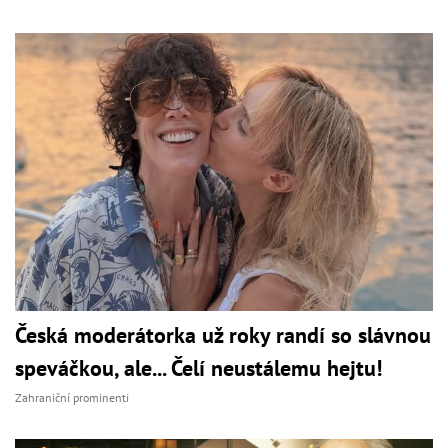
Česká moderátorka už roky randí so slávnou
speváčkou, ale... Čelí neustálemu hejtu!
Zahraniční prominenti