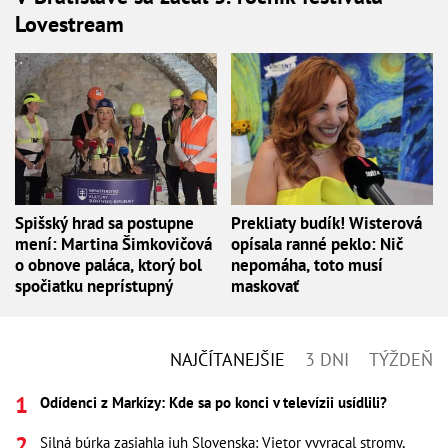
Lovestream
Spišský hrad sa postupne
Prekliaty budík! Wisterová
mení: Martina Šimkovičová
opísala ranné peklo: Nič
o obnove paláca, ktorý bol
nepomáha, toto musí
spočiatku neprístupný
maskovať
NAJČÍTANEJŠIE
3 DNI
TÝŽDEŇ
Odídenci z Markízy: Kde sa po konci v televízii usídlili?
Silná búrka zasiahla juh Slovenska: Vietor vyvracal stromy,