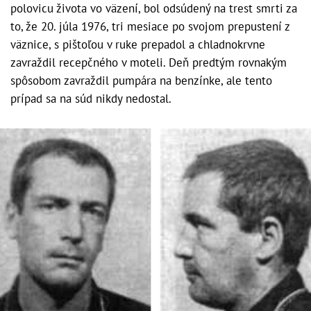
polovicu života vo väzení, bol odsúdený na trest smrti za
to, že 20. júla 1976, tri mesiace po svojom prepustení z
väznice, s pištoľou v ruke prepadol a chladnokrvne
zavraždil recepčného v moteli. Deň predtým rovnakým
spôsobom zavraždil pumpára na benzínke, ale tento
prípad sa na súd nikdy nedostal.