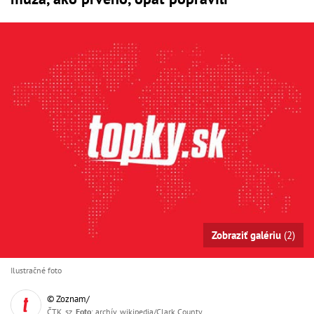
Zobraziť galériu
(2)
Ilustračné foto
© Zoznam/
ČTK, sz,
Foto
: archív, wikipedia/Clark County