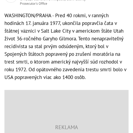
Prosecutor's Office
WASHINGTON/PRAHA - Pred 40 rokmi, v ranných
hodinách 17. januára 1977, ukončila popravčia čata v
štátnej väznici v Salt Lake City v americkom štáte Utah
život 36-ročného Garyho Gilmora. Tento nenapraviteľný
recidivista sa stal prvým odsúdeným, ktorý bol v
Spojených štátoch popravený po zrušení moratória na
trest smrti, o ktorom americký najvyšší súd rozhodol v
roku 1972. Od opätovného zavedenia trestu smrti bolo v
USA popravených viac ako 1400 osôb.