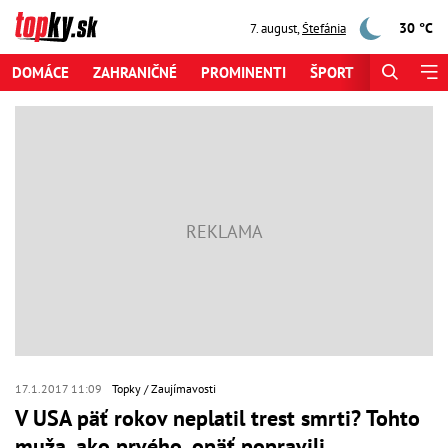
30 °C
7. august
,
Štefánia
DOMÁCE
ZAHRANIČNÉ
PROMINENTI
ŠPORT
ZAUJÍMAV
17.1.2017 11:09
Topky
Zaujímavosti
V USA päť rokov neplatil trest smrti? Tohto
muža, ako prvého, opäť popravili