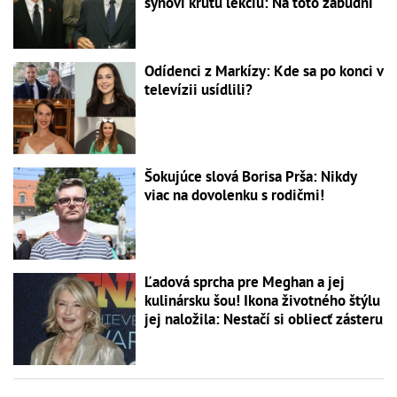
synovi krutú lekciu: Na toto zabudni
Odídenci z Markízy: Kde sa po konci v
televízii usídlili?
Šokujúce slová Borisa Prša: Nikdy
viac na dovolenku s rodičmi!
Ľadová sprcha pre Meghan a jej
kulinársku šou! Ikona životného štýlu
jej naložila: Nestačí si obliecť zásteru