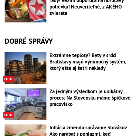
rady! Režim odporúča na horúčavy
polievku! Neuveriteľné, z AKÉHO
zvierata
DOBRÉ SPRÁVY
Extrémne teploty? Byty v srdci
Bratislavy majú výnimočný systém,
ktorý ešte aj šetrí náklady
FOTO
Za jedným výsledkom je unikátny
proces: Na Slovensku máme špičkové
pracovisko
FOTO
Inflácia zmenila správanie Slovákov:
Ako narábať s peniazmi, keď