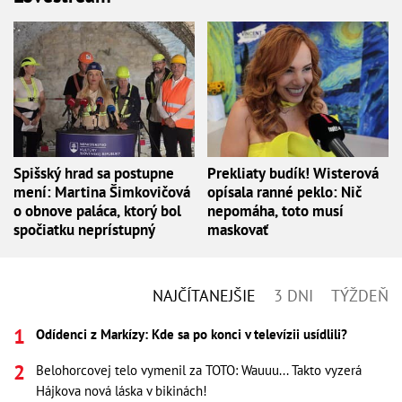
Spišský hrad sa postupne
Prekliaty budík! Wisterová
mení: Martina Šimkovičová
opísala ranné peklo: Nič
o obnove paláca, ktorý bol
nepomáha, toto musí
spočiatku neprístupný
maskovať
NAJČÍTANEJŠIE
3 DNI
TÝŽDEŇ
Odídenci z Markízy: Kde sa po konci v televízii usídlili?
Belohorcovej telo vymenil za TOTO: Wauuu... Takto vyzerá
Hájkova nová láska v bikinách!