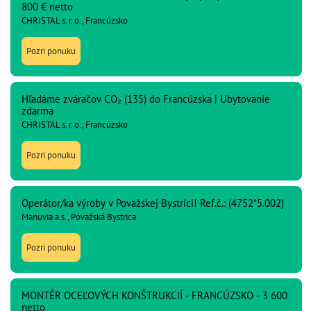
800 € netto
CHRISTAL s. r. o., Francúzsko
Pozri ponuku
Hľadáme zváračov CO₂ (135) do Francúzska | Ubytovanie
zdarma
CHRISTAL s. r. o., Francúzsko
Pozri ponuku
Operátor/ka výroby v Považskej Bystrici! Ref.č.: (4752*5.002)
Manuvia a.s., Považská Bystrica
Pozri ponuku
MONTÉR OCEĽOVÝCH KONŠTRUKCIÍ - FRANCÚZSKO - 3 600
netto