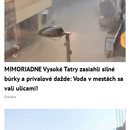
MIMORIADNE Vysoké Tatry zasiahli silné
búrky a prívalové dažde: Voda v mestách sa
valí ulicami!
Domáce