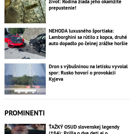
život: Rodina žiada jeho okamžité
prepustenie!
NEHODA luxusného športiaka:
Lamborghini sa rútilo z kopca, druhé
auto dopadlo po čelnej zrážke horšie
Dron s výbušninou na letisku vyvolal
spor: Rusko hovorí o provokácii
Kyjeva
PROMINENTI
ŤAŽKÝ OSUD slovenskej legendy
(†84): Prišla o dve deti aj o