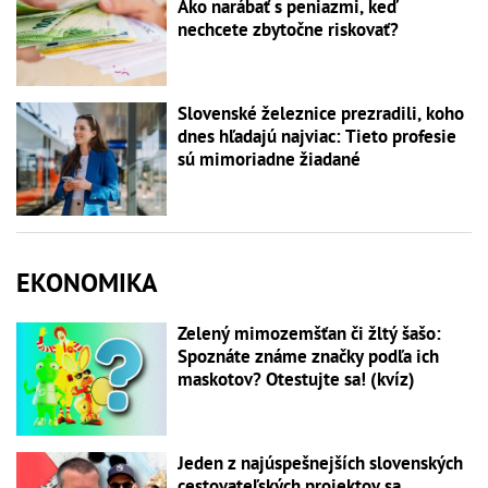
Ako narábať s peniazmi, keď
nechcete zbytočne riskovať?
Slovenské železnice prezradili, koho
dnes hľadajú najviac: Tieto profesie
sú mimoriadne žiadané
EKONOMIKA
Zelený mimozemšťan či žltý šašo:
Spoznáte známe značky podľa ich
maskotov? Otestujte sa! (kvíz)
Jeden z najúspešnejších slovenských
cestovateľských projektov sa