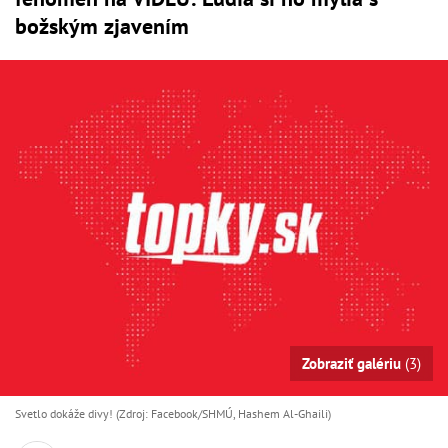
božským zjavením
Zobraziť galériu
(3)
Svetlo dokáže divy! (Zdroj: Facebook/SHMÚ, Hashem Al-Ghaili)