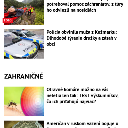
potreboval pomoc záchranárov, z túry
ho odviezli na nosidlách
FOTO
Polícia obvinila muža z Kežmarku:
Dlhodobé týranie družky a zásah v
obci
ZAHRANIČNÉ
Otravné komáre možno na vás
neletia len tak: TEST výskumníkov,
čo ich priťahujú najviac?
Američan v ruskom väzení bojuje o