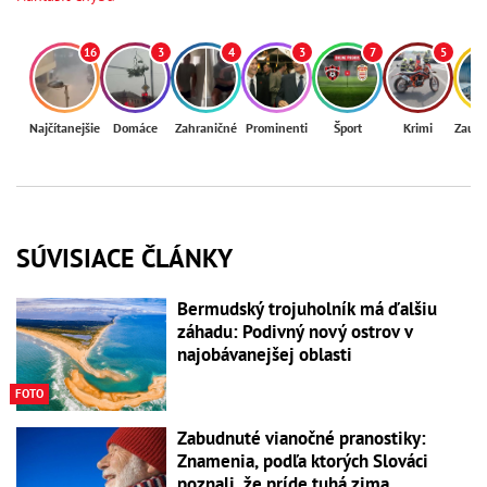
16
3
4
3
7
5
Najčítanejšie
Domáce
Zahraničné
Prominenti
Šport
Krimi
Zaují
SÚVISIACE ČLÁNKY
Bermudský trojuholník má ďalšiu
záhadu: Podivný nový ostrov v
najobávanejšej oblasti
FOTO
Zabudnuté vianočné pranostiky:
Znamenia, podľa ktorých Slováci
poznali, že príde tuhá zima