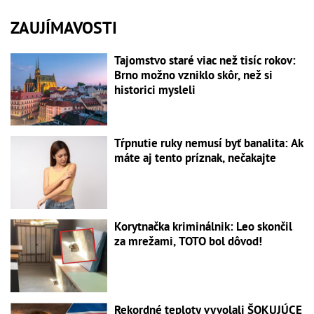
ZAUJÍMAVOSTI
Tajomstvo staré viac než tisíc rokov:
Brno možno vzniklo skôr, než si
historici mysleli
Tŕpnutie ruky nemusí byť banalita: Ak
máte aj tento príznak, nečakajte
Korytnačka kriminálnik: Leo skončil
za mrežami, TOTO bol dôvod!
Rekordné teploty vyvolali ŠOKUJÚCE