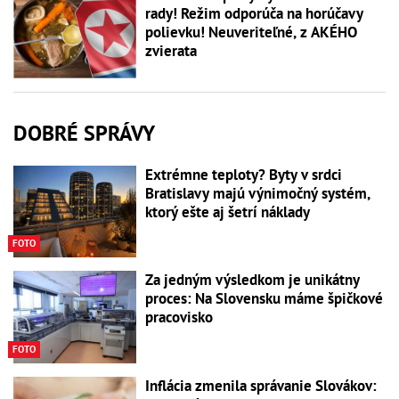
rady! Režim odporúča na horúčavy
polievku! Neuveriteľné, z AKÉHO
zvierata
DOBRÉ SPRÁVY
Extrémne teploty? Byty v srdci
Bratislavy majú výnimočný systém,
ktorý ešte aj šetrí náklady
FOTO
Za jedným výsledkom je unikátny
proces: Na Slovensku máme špičkové
pracovisko
FOTO
Inflácia zmenila správanie Slovákov: