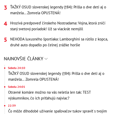
ŤAŽKÝ OSUD slovenskej legendy (†84): Prišla o dve deti aj o
manžela... Zomrela OPUSTENÁ!
Hrozivá predpoveď čínskeho Nostradama: Vojna, ktorá zničí
starý svetový poriadok! Už sa viackrát nemýlil
NEHODA luxusného športiaka: Lamborghini sa rútilo z kopca,
druhé auto dopadlo po čelnej zrážke horšie
NAJNOVŠIE ČLÁNKY
Sobota 24:10
ŤAŽKÝ OSUD slovenskej legendy (†84): Prišla o dve deti aj o
manžela... Zomrela OPUSTENÁ!
Sobota 24:01
Otravné komáre možno na vás neletia len tak: TEST
výskumníkov, čo ich priťahujú najviac?
22:39
Čo môže dlhodobé užívanie spaľovačov tukov spraviť s tvojím