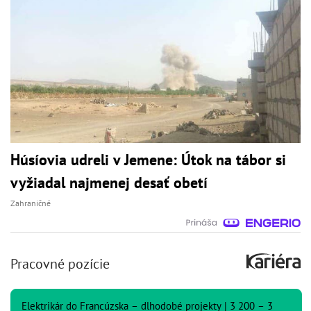
Húsíovia udreli v Jemene: Útok na tábor si
vyžiadal najmenej desať obetí
Zahraničné
Pracovné pozície
Elektrikár do Francúzska – dlhodobé projekty | 3 200 – 3