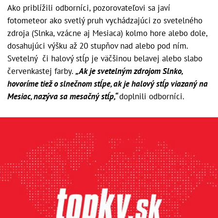
Ako priblížili odborníci, pozorovateľovi sa javí
fotometeor ako svetlý pruh vychádzajúci zo svetelného
zdroja (Slnka, vzácne aj Mesiaca) kolmo hore alebo dole,
dosahujúci výšku až 20 stupňov nad alebo pod ním.
Svetelný či halový stĺp je väčšinou belavej alebo slabo
červenkastej farby.
„Ak je svetelným zdrojom Slnko,
hovoríme tiež o slnečnom stĺpe, ak je halový stĺp viazaný na
Mesiac, nazýva sa mesačný stĺp,“
doplnili odborníci.