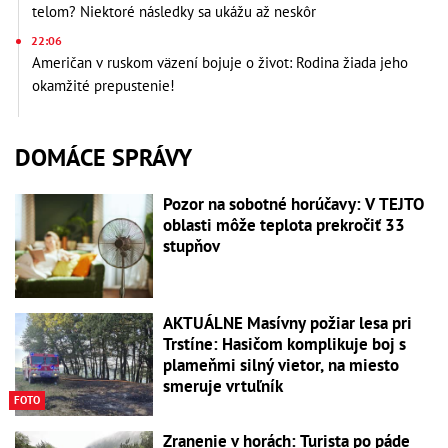
telom? Niektoré následky sa ukážu až neskôr
22:06
Američan v ruskom väzení bojuje o život: Rodina žiada jeho
okamžité prepustenie!
DOMÁCE SPRÁVY
Pozor na sobotné horúčavy: V TEJTO
oblasti môže teplota prekročiť 33
stupňov
AKTUÁLNE Masívny požiar lesa pri
Trstíne: Hasičom komplikuje boj s
plameňmi silný vietor, na miesto
smeruje vrtuľník
FOTO
Zranenie v horách: Turista po páde