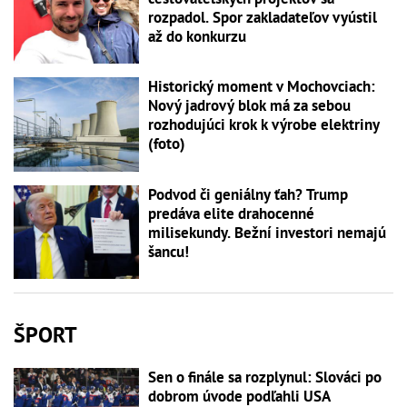
rozpadol. Spor zakladateľov vyústil
až do konkurzu
Historický moment v Mochovciach:
Nový jadrový blok má za sebou
rozhodujúci krok k výrobe elektriny
(foto)
Podvod či geniálny ťah? Trump
predáva elite drahocenné
milisekundy. Bežní investori nemajú
šancu!
ŠPORT
Sen o finále sa rozplynul: Slováci po
dobrom úvode podľahli USA