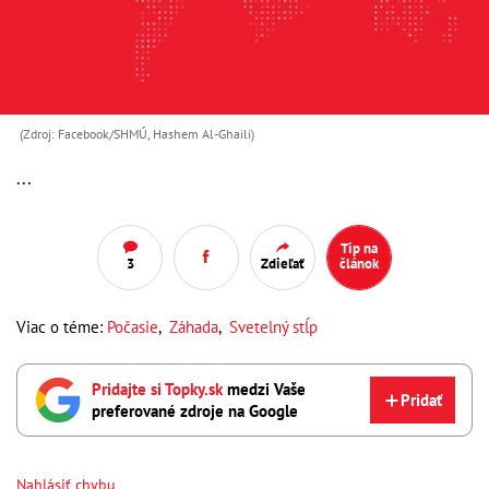
(Zdroj: Facebook/SHMÚ, Hashem Al-Ghaili)
...
Tip na
3
Zdieľať
článok
Viac o téme:
Počasie
,
Záhada
,
Svetelný stĺp
Pridajte si Topky.sk
medzi Vaše
Pridať
preferované zdroje na Google
Nahlásiť chybu