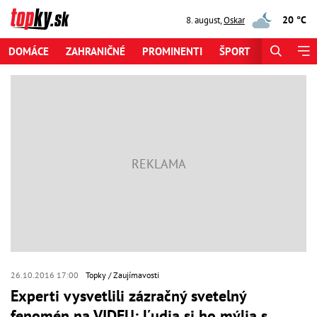
20 °C
8. august
,
Oskar
DOMÁCE
ZAHRANIČNÉ
PROMINENTI
ŠPORT
ZAUJÍMAV
26.10.2016 17:00
Topky
Zaujímavosti
Experti vysvetlili zázračný svetelný
fenomén na VIDEU: Ľudia si ho mýlia s