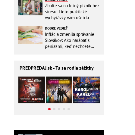
Zbaľte sa na letný piknik bez
stresu: Tieto praktické
vychytávky vám ušetria
miesto v batohu!
DOBRE VEDIEŤ
Inflácia zmenila správanie
Slovákov: Ako narábať s
peniazmi, keď nechcete
zbytočne riskovať?
PREDPREDAJ
.sk - Tu sa rodia zážitky