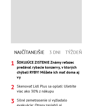
NAJČÍTANEJŠIE
3 DNI
TÝŽDEŇ
ŠOKUJÚCE ZISTENIE Známy reťazec
predával rybacie konzervy, v ktorých
chýbali RYBY! Môžete ich mať doma aj
vy
Skenovať Lidl Plus sa oplatí: Ušetrite
viac ako 30% z nákupu
Silné zemetrasenie si vyžiadalo
evakuácie: Otrasy zasiahli aj