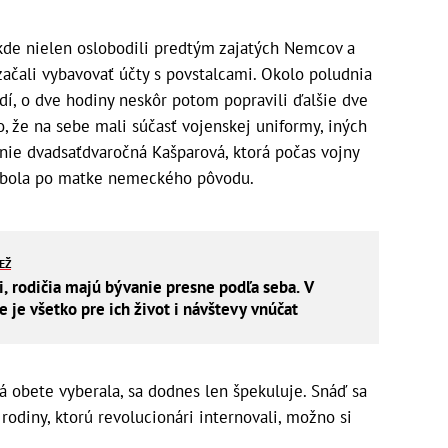
 kde nielen oslobodili predtým zajatých Nemcov a
začali vybavovať účty s povstalcami. Okolo poludnia
ľudí, o dve hodiny neskôr potom popravili ďalšie dve
o, že na sebe mali súčasť vojenskej uniformy, iných
 nie dvadsaťdvaročná Kašparová, ktorá počas vojny
rá bola po matke nemeckého pôvodu.
IEŽ
i, rodičia majú bývanie presne podľa seba. V
je všetko pre ich život i návštevy vnúčat
 obete vyberala, sa dodnes len špekuluje. Snáď sa
rodiny, ktorú revolucionári internovali, možno si