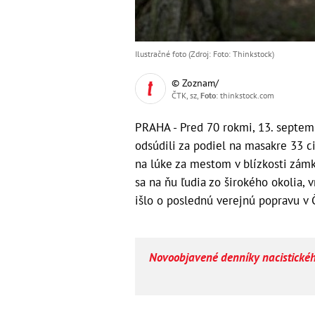
Ilustračné foto (Zdroj: Foto: Thinkstock)
© Zoznam/
ČTK, sz,
Foto
: thinkstock.com
PRAHA - Pred 70 rokmi, 13. septem
odsúdili za podiel na masakre 33 civ
na lúke za mestom v blízkosti zámk
sa na ňu ľudia zo širokého okolia, 
išlo o poslednú verejnú popravu v 
Novoobjavené denníky nacistickéh