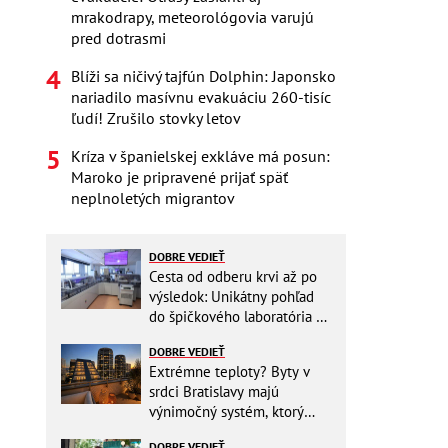
mrakodrapy, meteorológovia varujú
pred dotrasmi
Blíži sa ničivý tajfún Dolphin: Japonsko
nariadilo masívnu evakuáciu 260-tisíc
ľudí! Zrušilo stovky letov
Kríza v španielskej exkláve má posun:
Maroko je pripravené prijať späť
neplnoletých migrantov
DOBRE VEDIEŤ
Cesta od odberu krvi až po
výsledok: Unikátny pohľad
do špičkového laboratória na
Slovensku
DOBRE VEDIEŤ
Extrémne teploty? Byty v
srdci Bratislavy majú
výnimočný systém, ktorý
ešte aj šetrí náklady
DOBRE VEDIEŤ