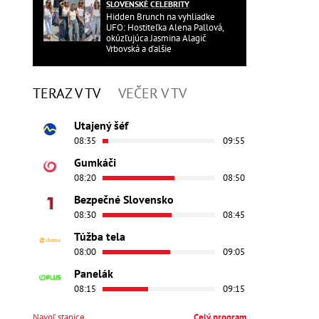
SLOVENSKÉ CELEBRITY
Hidden Brunch na vyhliadke
UFO: Hostiteľka Alena Pallová,
okúzľujúca Jasmina Alagič
Vrbovská a ďalšie
TERAZ V TV
VEČER V TV
Utajený šéf
08:35
09:55
Gumkáči
08:20
08:50
Bezpečné Slovensko
08:30
08:45
Túžba tela
08:00
09:05
Panelák
08:15
09:15
Navoľ stanice
Celý program