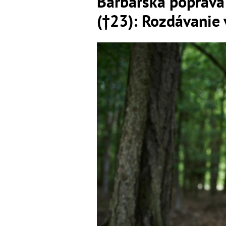
Barbarská poprava 
(†23): Rozdávanie 