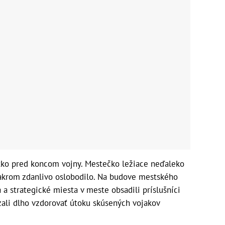
átko pred koncom vojny. Mestečko ležiace neďaleko
sakrom zdanlivo oslobodilo. Na budove mestského
 a strategické miesta v meste obsadili príslušníci
zali dlho vzdorovať útoku skúsených vojakov