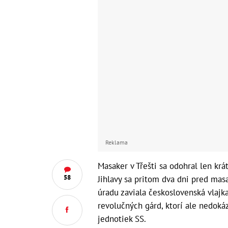
Reklama
Masaker v Třešti sa odohral len kr
58
Jihlavy sa pritom dva dni pred ma
úradu zaviala československá vlajka
revolučných gárd, ktorí ale nedoká
jednotiek SS.