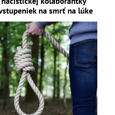
nacistickej kolaborantky
vstupeniek na smrť na lúke