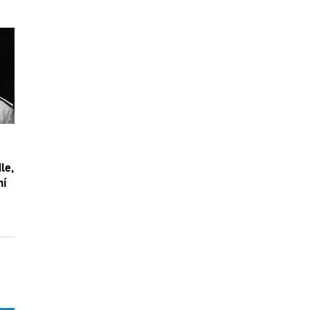
le,
ní