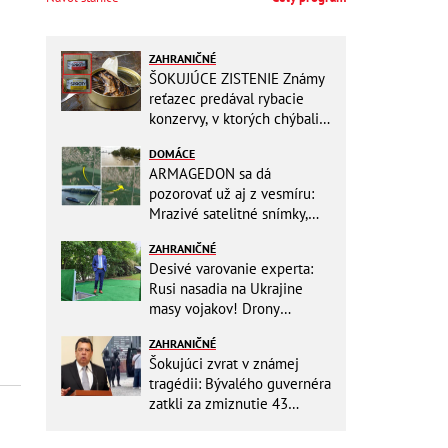
ZAHRANIČNÉ
ŠOKUJÚCE ZISTENIE Známy
reťazec predával rybacie
konzervy, v ktorých chýbali
RYBY! Môžete ich mať doma
DOMÁCE
aj vy
ARMAGEDON sa dá
pozorovať už aj z vesmíru:
Mrazivé satelitné snímky,
rozdiel len pár rokov a po
ZAHRANIČNÉ
vode ani stopy!
Desivé varovanie experta:
Rusi nasadia na Ukrajine
masy vojakov! Drony
nebudú stačiť
ZAHRANIČNÉ
Šokujúci zvrat v známej
tragédii: Bývalého guvernéra
zatkli za zmiznutie 43
študentov! Mal ničiť dôkazy