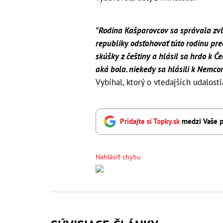
"Rodina Kašparovcov sa správala zvláš
republiky odsťahovať túto rodinu preč 
skúšky z češtiny a hlásil sa hrdo k Č
aká bola. niekedy sa hlásili k Nemc
Vybíhal, ktorý o vtedajších udalost
Pridajte si Topky.sk
medzi Vaše p
Nahlásiť chybu