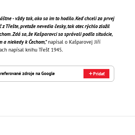
tne - vždy tak, ako sa im to hodilo. Keď chceli za prvej
z Třešte, pretože nevedia česky, tak otec rýchlo zložil
echom. Zdá sa, že Kašparovci sa správali podľa situácie,
om a niekedy k Čechom,"
napísal o Kašparovej Jiří
iach napísal knihu Třešť 1945.
referované zdroje na Google
Pridať