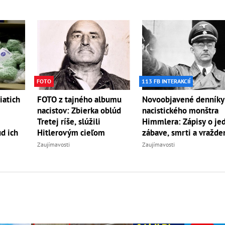
FOTO
113 FB INTERAKCIÍ
iatich
FOTO z tajného albumu
Novoobjavené denníky
nacistov: Zbierka oblúd
nacistického monštra
Tretej ríše, slúžili
Himmlera: Zápisy o jed
d ich
Hitlerovým cieľom
zábave, smrti a vražde
Zaujímavosti
Zaujímavosti