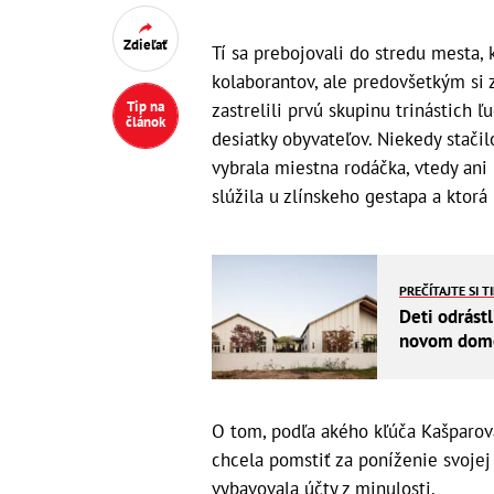
Zdieľať
Tí sa prebojovali do stredu mesta,
kolaborantov, ale predovšetkým si 
Tip na
zastrelili prvú skupinu trinástich 
článok
desiatky obyvateľov. Niekedy stačil
vybrala miestna rodáčka, vtedy ani
slúžila u zlínskeho gestapa a kto
PREČÍTAJTE SI T
Deti odrástl
novom dome 
O tom, podľa akého kľúča Kašparová
chcela pomstiť za poníženie svojej 
vybavovala účty z minulosti.