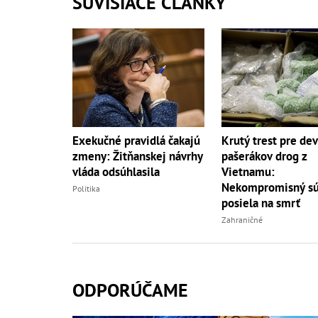
SÚVISIACE ČLÁNKY
Exekučné pravidlá čakajú
Krutý trest pre dev
zmeny: Žitňanskej návrhy
pašerákov drog z
vláda odsúhlasila
Vietnamu:
Nekompromisný sú
Politika
posiela na smrť
Zahraničné
ODPORÚČAME