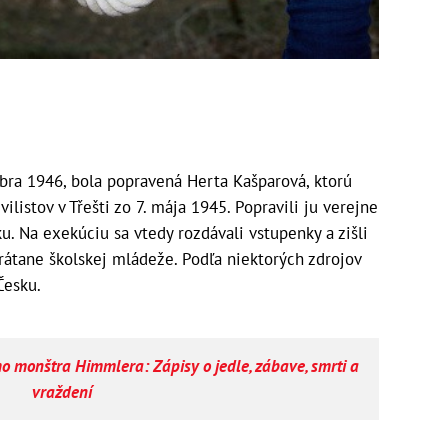
bra 1946, bola popravená Herta Kašparová, ktorú
ilistov v Třešti zo 7. mája 1945. Popravili ju verejne
u. Na exekúciu sa vtedy rozdávali vstupenky a zišli
vrátane školskej mládeže. Podľa niektorých zdrojov
Česku.
o monštra Himmlera: Zápisy o jedle, zábave, smrti a
vraždení