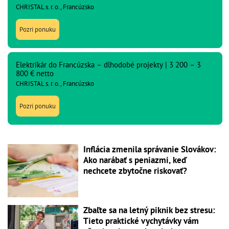
CHRISTAL s. r. o., Francúzsko
Pozri ponuku
Elektrikár do Francúzska – dlhodobé projekty | 3 200 – 3
800 € netto
CHRISTAL s. r. o., Francúzsko
Pozri ponuku
Inflácia zmenila správanie Slovákov:
Ako narábať s peniazmi, keď
nechcete zbytočne riskovať?
Zbaľte sa na letný piknik bez stresu:
Tieto praktické vychytávky vám