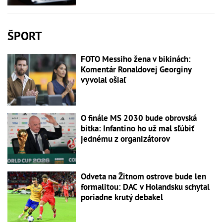
ŠPORT
FOTO Messiho žena v bikinách:
Komentár Ronaldovej Georginy
vyvolal ošiaľ
O finále MS 2030 bude obrovská
bitka: Infantino ho už mal sľúbiť
jednému z organizátorov
Odveta na Žitnom ostrove bude len
formalitou: DAC v Holandsku schytal
poriadne krutý debakel