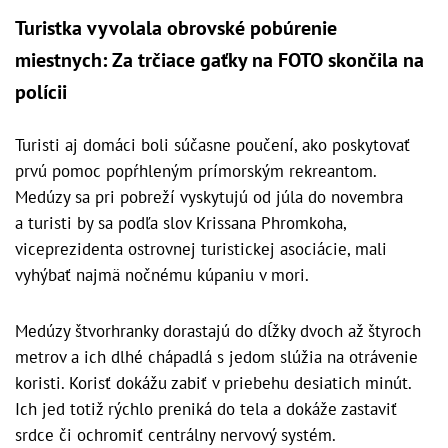
Turistka vyvolala obrovské pobúrenie
miestnych: Za trčiace gaťky na FOTO skončila na
polícii
Turisti aj domáci boli súčasne poučení, ako poskytovať
prvú pomoc popŕhleným prímorským rekreantom.
Medúzy sa pri pobreží vyskytujú od júla do novembra
a turisti by sa podľa slov Krissana Phromkoha,
viceprezidenta ostrovnej turistickej asociácie, mali
vyhýbať najmä nočnému kúpaniu v mori.
Medúzy štvorhranky dorastajú do dĺžky dvoch až štyroch
metrov a ich dlhé chápadlá s jedom slúžia na otrávenie
koristi. Korisť dokážu zabiť v priebehu desiatich minút.
Ich jed totiž rýchlo preniká do tela a dokáže zastaviť
srdce či ochromiť centrálny nervový systém.