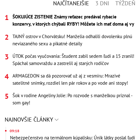
NAJČÍTANEJŠIE
3 DNI
TÝŽDEŇ
ŠOKUJÚCE ZISTENIE Známy reťazec predával rybacie
konzervy, v ktorých chýbali RYBY! Môžete ich mať doma aj vy
TAJNÝ ostrov v Chorvátsku! Manželia odhalili dovolenku plnú
neviazaného sexu a pikatné detaily
ÚTOK počas vyučovania: Študent zabil sedem ľudí a 15 zranil!
Spáchal samovraždu a zastrelil aj starých rodičov
ARMAGEDON sa dá pozorovať už aj z vesmíru: Mrazivé
satelitné snímky, rozdiel len pár rokov a po vode ani stopy!
Šok v rodine Angeliny Jolie: Po rozvode s manželkou priznal -
som gay!
NAJNOVŠIE ČLÁNKY
09:18
Nebezpečenstvo na termálnom kúpalisku: Únik látky poslal ľudí