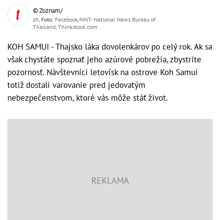
© Zoznam/
zh,
Foto
: Facebook/NNT- National News Bureau of
Thailand, Thinkstock.com
KOH SAMUI - Thajsko láka dovolenkárov po celý rok. Ak sa
však chystáte spoznať jeho azúrové pobrežia, zbystrite
pozornosť. Návštevníci letovísk na ostrove Koh Samui
totiž dostali varovanie pred jedovatým
nebezpečenstvom, ktoré vás môže stáť život.