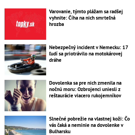
Varovanie, týmto plážam sa radšej
vyhnite: Číha na nich smrteľná
hrozba
Nebezpečný incident v Nemecku: 17
ľudí sa priotrávilo na motokárovej
dráhe
Dovolenka sa pre nich zmenila na
nočnú moru: Ozbrojenci uniesli z
reštaurácie viacero rukojemníkov
Slnečné pobrežie na vlastnej koži: Čo
vás čaká a neminie na dovolenke v
Bulharsku