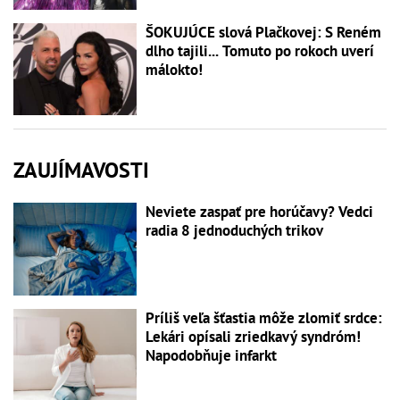
ŠOKUJÚCE slová Plačkovej: S Reném
dlho tajili... Tomuto po rokoch uverí
málokto!
ZAUJÍMAVOSTI
Neviete zaspať pre horúčavy? Vedci
radia 8 jednoduchých trikov
Príliš veľa šťastia môže zlomiť srdce:
Lekári opísali zriedkavý syndróm!
Napodobňuje infarkt