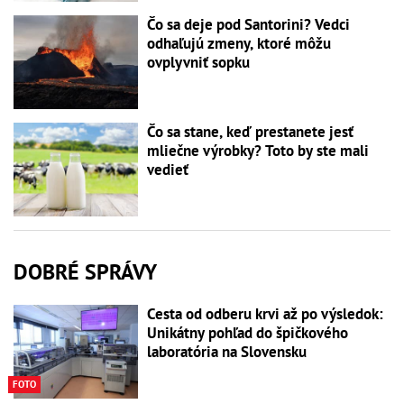
Čo sa deje pod Santorini? Vedci
odhaľujú zmeny, ktoré môžu
ovplyvniť sopku
Čo sa stane, keď prestanete jesť
mliečne výrobky? Toto by ste mali
vedieť
DOBRÉ SPRÁVY
Cesta od odberu krvi až po výsledok:
Unikátny pohľad do špičkového
laboratória na Slovensku
FOTO