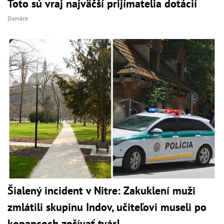
Toto sú vraj najväčší prijímatelia dotácií
Domáce
Šialený incident v Nitre: Zakuklení muži
zmlátili skupinu Indov, učiteľovi museli po
kopancoch zošívať tvár!