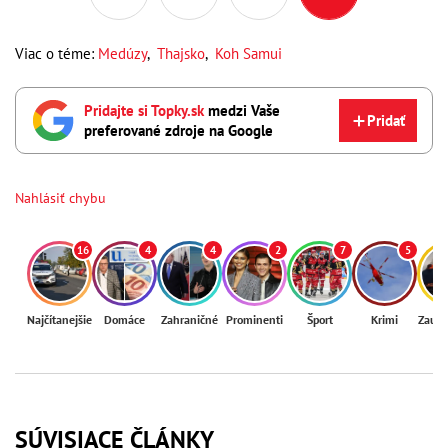
Viac o téme:
Medúzy
,
Thajsko
,
Koh Samui
Pridajte si Topky.sk
medzi Vaše
Pridať
preferované zdroje na Google
Nahlásiť chybu
16
4
4
2
7
5
Najčítanejšie
Domáce
Zahraničné
Prominenti
Šport
Krimi
Zaují
SÚVISIACE ČLÁNKY