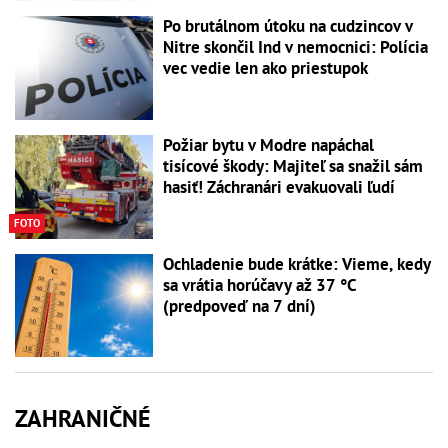
Po brutálnom útoku na cudzincov v
Nitre skončil Ind v nemocnici: Polícia
vec vedie len ako priestupok
Požiar bytu v Modre napáchal
tisícové škody: Majiteľ sa snažil sám
hasiť! Záchranári evakuovali ľudí
FOTO
Ochladenie bude krátke: Vieme, kedy
sa vrátia horúčavy až 37 °C
(predpoveď na 7 dní)
ZAHRANIČNÉ