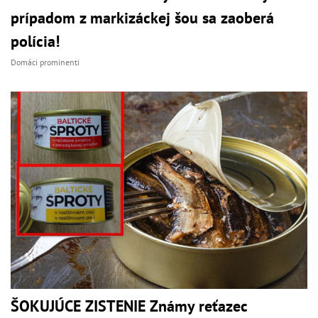
prípadom z markizáckej šou sa zaoberá
polícia!
Domáci prominenti
ŠOKUJÚCE ZISTENIE Známy reťazec