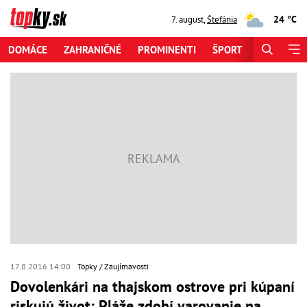
24 °C
7. august
,
Štefánia
DOMÁCE
ZAHRANIČNÉ
PROMINENTI
ŠPORT
ZAUJÍMAV
17.8.2016 14:00
Topky
Zaujímavosti
Dovolenkári na thajskom ostrove pri kúpaní
riskujú život: Pláže zdobí varovanie na