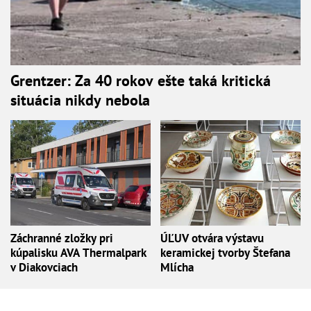
Grentzer: Za 40 rokov ešte taká kritická
situácia nikdy nebola
Záchranné zložky pri
ÚĽUV otvára výstavu
kúpalisku AVA Thermalpark
keramickej tvorby Štefana
v Diakovciach
Mlícha