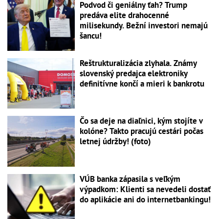
Podvod či geniálny ťah? Trump
predáva elite drahocenné
milisekundy. Bežní investori nemajú
šancu!
Reštrukturalizácia zlyhala. Známy
slovenský predajca elektroniky
definitívne končí a mieri k bankrotu
Čo sa deje na diaľnici, kým stojíte v
kolóne? Takto pracujú cestári počas
letnej údržby! (foto)
VÚB banka zápasila s veľkým
výpadkom: Klienti sa nevedeli dostať
do aplikácie ani do internetbankingu!