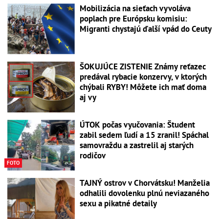
Mobilizácia na sieťach vyvoláva
poplach pre Európsku komisiu:
Migranti chystajú ďalší vpád do Ceuty
ŠOKUJÚCE ZISTENIE Známy reťazec
predával rybacie konzervy, v ktorých
chýbali RYBY! Môžete ich mať doma
aj vy
ÚTOK počas vyučovania: Študent
zabil sedem ľudí a 15 zranil! Spáchal
samovraždu a zastrelil aj starých
rodičov
FOTO
TAJNÝ ostrov v Chorvátsku! Manželia
odhalili dovolenku plnú neviazaného
sexu a pikatné detaily