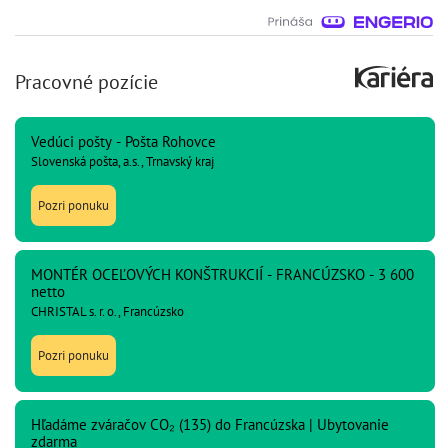
Pracovné pozície
Vedúci pošty - Pošta Rohovce
Slovenská pošta, a.s., Trnavský kraj
Pozri ponuku
MONTÉR OCEĽOVÝCH KONŠTRUKCIÍ - FRANCÚZSKO - 3 600
netto
CHRISTAL s. r. o., Francúzsko
Pozri ponuku
Hľadáme zváračov CO₂ (135) do Francúzska | Ubytovanie
zdarma