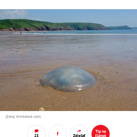
(Zdroj: thinkstock.com)
Tip na
23
Zdieľať
článok