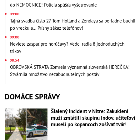
do NEMOCNICE! Polícia spúšťa vyšetrovanie
09:00
Tajná svadba číslo 2? Tom Holland a Zendaya sa poriadne buchli
po vrecku a... Prísny zákaz telefónov!
09:00
Neviete zaspať pre horúčavy? Vedci radia 8 jednoduchých
trikov
08:54
OBROVSKÁ STRATA Zomrela významná slovenská HEREČKA!
Stvárnila množstvo nezabudnuteľných postáv
DOMÁCE SPRÁVY
Šialený incident v Nitre: Zakuklení
muži zmlátili skupinu Indov, učiteľovi
museli po kopancoch zošívať tvár!