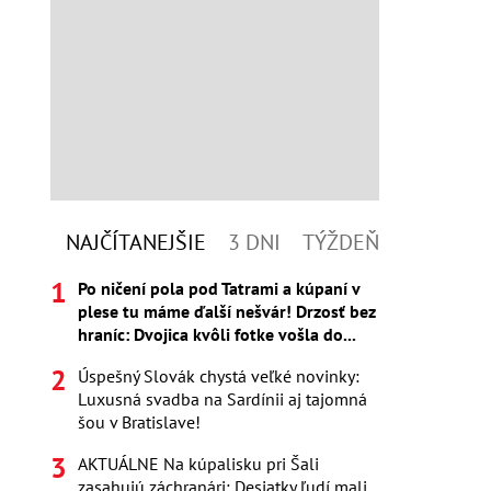
NAJČÍTANEJŠIE
3 DNI
TÝŽDEŇ
Po ničení pola pod Tatrami a kúpaní v
plese tu máme ďalší nešvár! Drzosť bez
hraníc: Dvojica kvôli fotke vošla do...
Úspešný Slovák chystá veľké novinky:
Luxusná svadba na Sardínii aj tajomná
šou v Bratislave!
AKTUÁLNE Na kúpalisku pri Šali
zasahujú záchranári: Desiatky ľudí mali