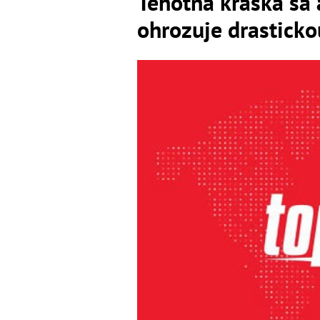
Tehotná kráska sa a
ohrozuje drasticko