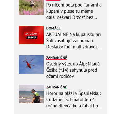
Po ničení pola pod Tatrami a
kúpaní v plese tu máme
ďalší nešvár! Drzosť bez
hraníc: Dvojica kvôli fotke
DOMÁCE
vošla do...
AKTUÁLNE Na kúpalisku pri
Šali zasahujú záchranári:
Desiatky ľudí mali zdravotné
ťažkosti!
ZAHRANIČNÉ
Osudný výlet do Álp: Mladá
Češka (†14) zahynula pred
očami rodičov
ZAHRANIČNÉ
Horor na pláži v Španielsku:
Cudzinec schmatol len 4-
ročné dievčatko a ťahal ho
do mora!