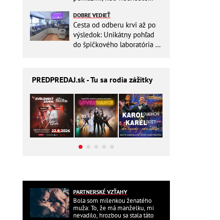
zbytočne riskovať?
DOBRE VEDIEŤ
Cesta od odberu krvi až po
výsledok: Unikátny pohľad
do špičkového laboratória na
Slovensku
PREDPREDAJ
.sk - Tu sa rodia zážitky
PARTNERSKÉ VZŤAHY
Bola som milenkou ženatého
muža: To, že má manželku, mi
nevadilo, hrozbou sa stala táto