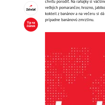
chvíľu porodiť. Na raňajky si väčši
veľkých pomarančov, hrozno, jablko
Zdieľať
kokteil z banánov a na večeru si dá 
prípadne banánovú zmrzlinu.
Tip na
článok