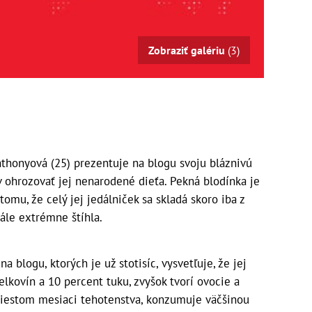
Zobraziť galériu
(3)
nthonyová (25) prezentuje na blogu svoju bláznivú
 ohrozovať jej nenarodené dieťa. Pekná blodínka je
tomu, že celý jej jedálniček sa skladá skoro iba z
tále extrémne štíhla.
blogu, ktorých je už stotisíc, vysvetľuje, že jej
ielkovín a 10 percent tuku, zvyšok tvorí ovocie a
 šiestom mesiaci tehotenstva, konzumuje väčšinou