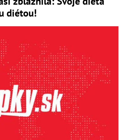
si zbláznila: Svoje dieťa
u diétou!