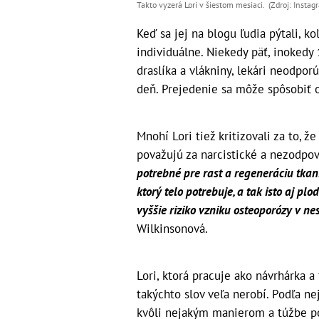
Takto vyzerá Lori v šiestom mesiaci. (Zdroj: Instag
Keď sa jej na blogu ľudia pýtali, ko
individuálne. Niekedy päť, inokedy
draslíka a vlákniny, lekári neodpo
deň. Prejedenie sa môže spôsobiť os
Mnohí Lori tiež kritizovali za to, 
považujú za narcistické a nezodpo
potrebné pre rast a regeneráciu tkan
ktorý telo potrebuje, a tak isto aj pl
vyššie riziko vzniku osteoporózy v n
Wilkinsonová.
Lori, ktorá pracuje ako návrhárka a 
takýchto slov veľa nerobí. Podľa ne
kvôli nejakým manierom a túžbe po š