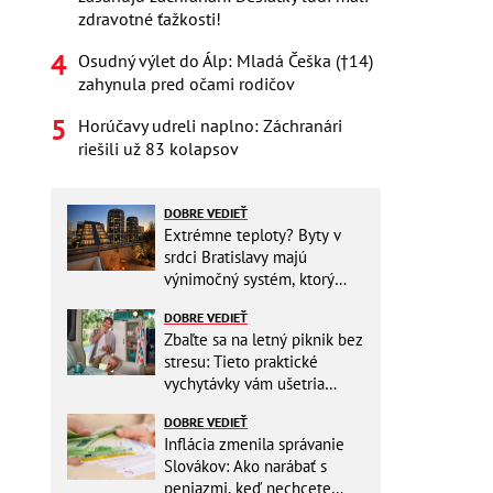
zdravotné ťažkosti!
Osudný výlet do Álp: Mladá Češka (†14)
zahynula pred očami rodičov
Horúčavy udreli naplno: Záchranári
riešili už 83 kolapsov
DOBRE VEDIEŤ
Extrémne teploty? Byty v
srdci Bratislavy majú
výnimočný systém, ktorý
ešte aj šetrí náklady
DOBRE VEDIEŤ
Zbaľte sa na letný piknik bez
stresu: Tieto praktické
vychytávky vám ušetria
miesto v batohu!
DOBRE VEDIEŤ
Inflácia zmenila správanie
Slovákov: Ako narábať s
peniazmi, keď nechcete