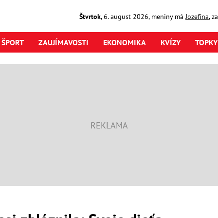
Štvrtok
,
6. august
2026
,
meniny má
Jozefína
, z
ŠPORT
ZAUJÍMAVOSTI
EKONOMIKA
KVÍZY
TOPKY