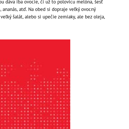
nou dáva iba ovocie, či už to polovicu melóna, šesť
, ananás, atď. Na obed si dopraje veľký ovocný
veľký šalát, alebo si upečie zemiaky, ale bez oleja,