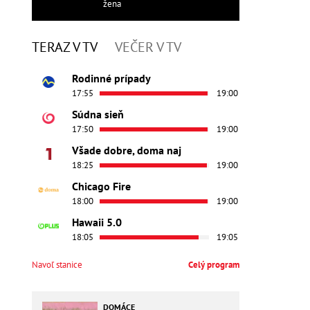
žena
TERAZ V TV
VEČER V TV
Rodinné prípady
17:55
19:00
Súdna sieň
17:50
19:00
Všade dobre, doma naj
18:25
19:00
Chicago Fire
18:00
19:00
Hawaii 5.0
18:05
19:05
Navoľ stanice
Celý program
DOMÁCE