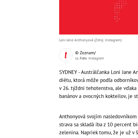
Loni Jane Anthonyová (Zdroj: Instagram)
© Zoznam/
sz,
Foto
: Instagram
SYDNEY - Austrálčanka Loni Jane A
diétu, ktorá môže podľa odborníkov
v 26. týždni tehotenstva, ale vďaka 
banánov a ovocných kokteilov, je s
Anthonyová svojím nasledovníkom na 
strava sa skladá iba z 10 percent b
zelenina. Napriek tomu, že je už v