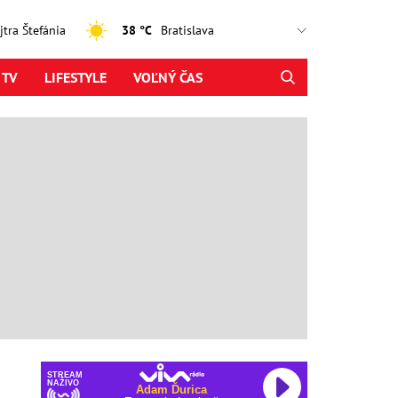
ajtra Štefánia
38 °C
 TV
LIFESTYLE
VOĽNÝ ČAS
STREAM
NAŽIVO
Adam Ďurica