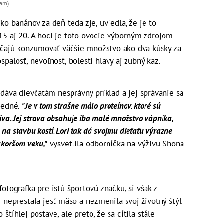
ram)
ľko banánov za deň teda zje, uviedla, že je to
 15 aj 20. A hoci je toto ovocie výborným zdrojom
rúčajú konzumovať väčšie množstvo ako dva kúsky za
palosť, nevoľnosť, bolesti hlavy aj zubný kaz.
že dáva dievčatám nesprávny príklad a jej správanie sa
vedné.
"Je v tom strašne málo proteínov, ktoré sú
iva. Jej strava obsahuje iba malé množstvo vápnika,
od na stavbu kostí. Lori tak dá svojmu dieťaťu výrazne
eskoršom veku,"
vysvetlila odborníčka na výživu Shona
fotografka pre istú športovú značku, si však z
j neprestala jesť mäso a nezmenila svoj životný štýl
tíhlej postave, ale preto, že sa cítila stále