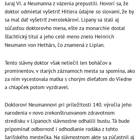
Juraj VI. a Neumanna z väzenia prepustili. Hovorí sa, že
doktor odmietal vyšetriť Hitlera údajne so slovami, že by
sa mal dať vyšetriť zverolekárovi.
Lipany sa stali aj
súčasťou doktorovho mena, ešte za monarchie dostal
šľachtický titul a jeho celé meno znelo Heinrich
Neumann von Hethárs, čo znamená z Lipian.
Tento slávny doktor však neliečil len boháčov a
prominentov, v starých záznamoch mesta sa spomína, ako
za ním vycestovala matka s chorým dieťaťom do Viedne
a chlapček potom vyzdravel.
Doktorovi Neumannovi pri príležitosti 140. výročia jeho
narodenia v novo zrekonštruovanom zdravotnom
stredisku v Lipanoch slávnostne odhalili bustu. Tá bude
pripomínať odbornosť i odhodlanie rodáka z tohto
šarišského mestečka. Na slávnostnom akte sa zúčastnil aj