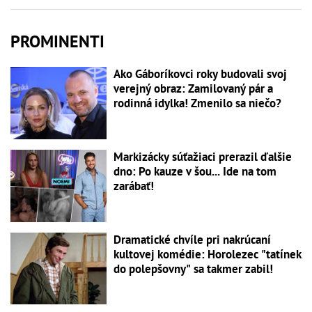
PROMINENTI
Ako Gáboríkovci roky budovali svoj
verejný obraz: Zamilovaný pár a
rodinná idylka! Zmenilo sa niečo?
Markizácky súťažiaci prerazil ďalšie
dno: Po kauze v šou... Ide na tom
zarábať!
Dramatické chvíle pri nakrúcaní
kultovej komédie: Horolezec "tatínek
do polepšovny" sa takmer zabil!