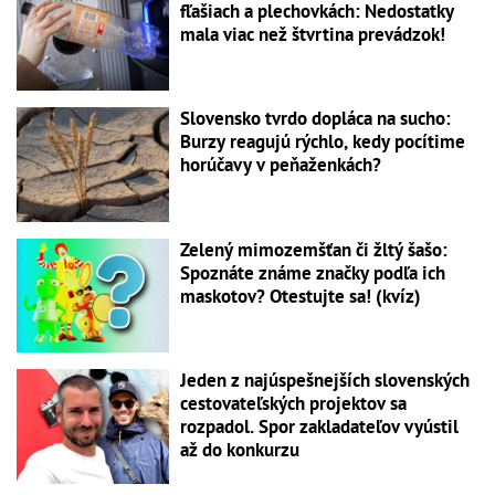
fľašiach a plechovkách: Nedostatky
mala viac než štvrtina prevádzok!
Slovensko tvrdo dopláca na sucho:
Burzy reagujú rýchlo, kedy pocítime
horúčavy v peňaženkách?
Zelený mimozemšťan či žltý šašo:
Spoznáte známe značky podľa ich
maskotov? Otestujte sa! (kvíz)
Jeden z najúspešnejších slovenských
cestovateľských projektov sa
rozpadol. Spor zakladateľov vyústil
až do konkurzu