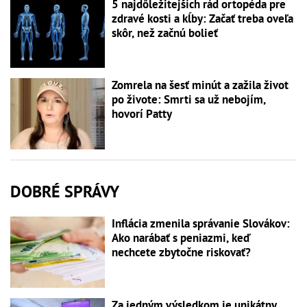
5 najdôležitejších rád ortopéda pre
zdravé kosti a kĺby: Začať treba oveľa
skôr, než začnú bolieť
Zomrela na šesť minút a zažila život
po živote: Smrti sa už nebojím,
hovorí Patty
DOBRÉ SPRÁVY
Inflácia zmenila správanie Slovákov:
Ako narábať s peniazmi, keď
nechcete zbytočne riskovať?
Za jedným výsledkom je unikátny