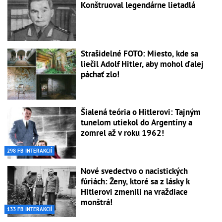
Konštruoval legendárne lietadlá
Strašidelné FOTO: Miesto, kde sa
liečil Adolf Hitler, aby mohol ďalej
páchať zlo!
Šialená teória o Hitlerovi: Tajným
tunelom utiekol do Argentíny a
zomrel až v roku 1962!
298 FB INTERAKCIÍ
Nové svedectvo o nacistických
fúriách: Ženy, ktoré sa z lásky k
Hitlerovi zmenili na vraždiace
monštrá!
133 FB INTERAKCIÍ