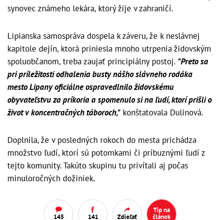
synovec známeho lekára, ktorý žije v zahraničí.
Lipianska samospráva dospela k záveru, že k neslávnej
kapitole dejín, ktorá priniesla mnoho utrpenia židovským
spoluobčanom, treba zaujať principiálny postoj.
"Preto sa
pri príležitosti odhalenia busty nášho slávneho rodáka
mesto Lipany oficiálne ospravedlnilo židovskému
obyvateľstvu za príkoria a spomenulo si na ľudí, ktorí prišli o
život v koncentračných táboroch,"
konštatovala Dulinová.
Doplnila, že v posledných rokoch do mesta prichádza
množstvo ľudí, ktorí sú potomkami či príbuznými ľudí z
tejto komunity. Takúto skupinu tu privítali aj počas
minuloročných dožiniek.
Tip na
145
141
Zdieľať
článok