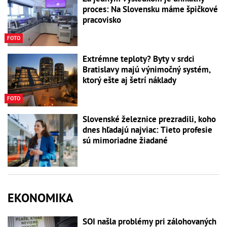
proces: Na Slovensku máme špičkové
pracovisko
FOTO
Extrémne teploty? Byty v srdci
Bratislavy majú výnimočný systém,
ktorý ešte aj šetrí náklady
FOTO
Slovenské železnice prezradili, koho
dnes hľadajú najviac: Tieto profesie
sú mimoriadne žiadané
EKONOMIKA
SOI našla problémy pri zálohovaných