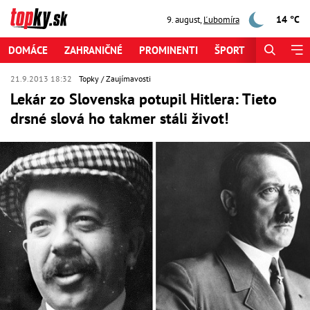
14 °C
9. august
,
Ľubomíra
DOMÁCE
ZAHRANIČNÉ
PROMINENTI
ŠPORT
ZAUJÍMAV
21.9.2013 18:32
Topky
Zaujímavosti
Lekár zo Slovenska potupil Hitlera: Tieto
drsné slová ho takmer stáli život!