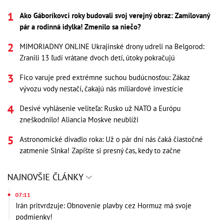
Ako Gáboríkovci roky budovali svoj verejný obraz: Zamilovaný
pár a rodinná idylka! Zmenilo sa niečo?
MIMORIADNY ONLINE Ukrajinské drony udreli na Belgorod:
Zranili 13 ľudí vrátane dvoch detí, útoky pokračujú
Fico varuje pred extrémne suchou budúcnosťou: Zákaz
vývozu vody nestačí, čakajú nás miliardové investície
Desivé vyhlásenie veliteľa: Rusko už NATO a Európu
zneškodnilo! Aliancia Moskve neublíži
Astronomické divadlo roka: Už o pár dní nás čaká čiastočné
zatmenie Slnka! Zapíšte si presný čas, kedy to začne
NAJNOVŠIE ČLÁNKY
07:11
Irán pritvrdzuje: Obnovenie plavby cez Hormuz má svoje
podmienky!