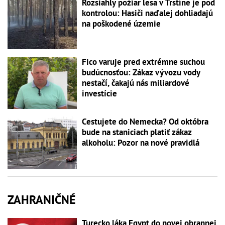
Rozsiahly požiar lesa v Trstíne je pod
kontrolou: Hasiči naďalej dohliadajú
na poškodené územie
Fico varuje pred extrémne suchou
budúcnosťou: Zákaz vývozu vody
nestačí, čakajú nás miliardové
investície
Cestujete do Nemecka? Od októbra
bude na staniciach platiť zákaz
alkoholu: Pozor na nové pravidlá
ZAHRANIČNÉ
Turecko láka Egypt do novej obrannej