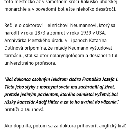
toto mestečko až v samotnom srdci Rakúsko-uhorskej
monarchie a v povedomí bol ešte niekoľko desaťročí.
Reč je o doktorovi Heinrichovi Neumannovi, ktorý sa
narodil v roku 1873 a zomrel v roku 1939 v USA.
Archivárka Mestského úradu v Lipanoch Katarína
Dulinová pripomína, že mladý Neumann vyštudoval
farmáciu, stal sa otorinolaryngológom a dosiahol titul
univerzitného profesora.
"Bol dokonca osobným lekárom cisára Františka Jozefa I.
Tieto jeho styky s mocnými sveta mu zachránili aj život,
pretože jediným pacientom, ktorého odmietol vyšetriť, bol
ríšsky kancelár Adolf Hitler a za to ho uvrhol do väzenia,"
priblížila Dulinová.
Ako doplnila, potom sa za doktora prihovoril anglický kráľ