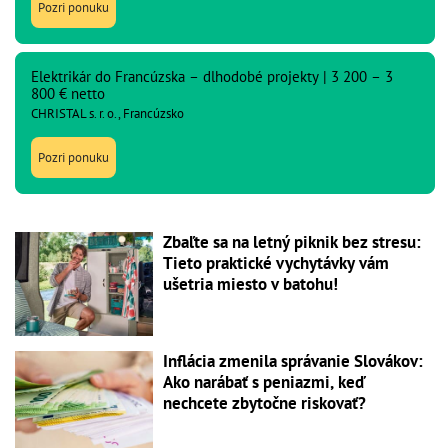
Pozri ponuku
Elektrikár do Francúzska – dlhodobé projekty | 3 200 – 3
800 € netto
CHRISTAL s. r. o., Francúzsko
Pozri ponuku
Zbaľte sa na letný piknik bez stresu:
Tieto praktické vychytávky vám
ušetria miesto v batohu!
Inflácia zmenila správanie Slovákov:
Ako narábať s peniazmi, keď
nechcete zbytočne riskovať?