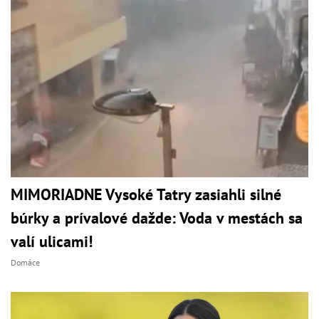
MIMORIADNE Vysoké Tatry zasiahli silné
búrky a prívalové dažde: Voda v mestách sa
valí ulicami!
Domáce