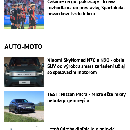
Čakanie na gól pokračuje: Trnava
rozhodla už do prestávky, Spartak dal
nováčikovi tvrdú lekciu
AUTO-MOTO
Xiaomi SkyNomad N70 a N90 - obrie
SUV od výrobcu smart zariadení už aj
so spaľovacím motorom
TEST: Nissan Micra - Micra ešte nikdy
nebola príjemnejšia
Letná údržba diaľnic je v polovici,