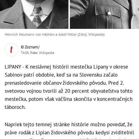
Heinrich Neumann von Héthárs a Adolf Hitler (Zdroj: Wikipedia)
© Zoznam/
TASR,
Foto
: Wikipedia
LIPANY - K neslávnej histórii mestečka Lipany v okrese
Sabinov patrí obdobie, keď sa na Slovensku začalo
prenasledovanie občanov židovského pôvodu. Pred 2.
svetovou vojnou tvorili až 20 percent obyvateľstva tohto
mestečka, potom však väčšina skončila v koncentračných
táboroch.
Napriek tejto temnej stránke histórie možno povedať, že
práve rodák z Lipian židovského pôvodu kedysi zviditeľnil