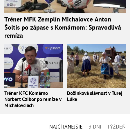
Tréner MFK Zemplín Michalovce Anton
Šoltis po zápase s Komárnom: Spravodlivá
remíza
Tréner KFC Komárno
Dožinková slávnosť v Turej
Norbert Czibor po remíze v
Lúke
Michalovciach
NAJČÍTANEJŠIE
3 DNI
TÝŽDEŇ