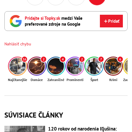
Pridajte si Topky.sk
medzi Vaše
Pridať
preferované zdroje na Google
Nahlásiť chybu
16
2
4
2
7
6
Najčítanejšie
Domáce
Zahraničné
Prominenti
Šport
Krimi
Zaují
SÚVISIACE ČLÁNKY
120 rokov od narodenia Iľjušina: