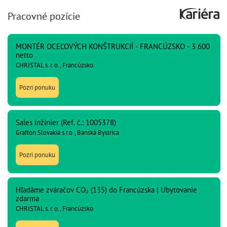
Pracovné pozície
MONTÉR OCEĽOVÝCH KONŠTRUKCIÍ - FRANCÚZSKO - 3 600
netto
CHRISTAL s. r. o., Francúzsko
Pozri ponuku
Sales inžinier (Ref. č.: 1005378)
Grafton Slovakia s.r.o., Banská Bystrica
Pozri ponuku
Hľadáme zváračov CO₂ (135) do Francúzska | Ubytovanie
zdarma
CHRISTAL s. r. o., Francúzsko