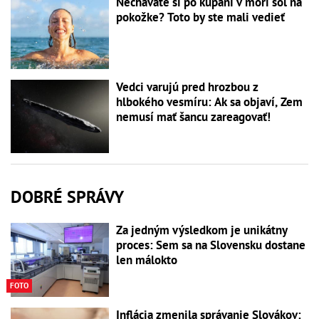
Nechávate si po kúpaní v mori soľ na
pokožke? Toto by ste mali vedieť
Vedci varujú pred hrozbou z
hlbokého vesmíru: Ak sa objaví, Zem
nemusí mať šancu zareagovať!
DOBRÉ SPRÁVY
Za jedným výsledkom je unikátny
proces: Sem sa na Slovensku dostane
len málokto
FOTO
Inflácia zmenila správanie Slovákov: