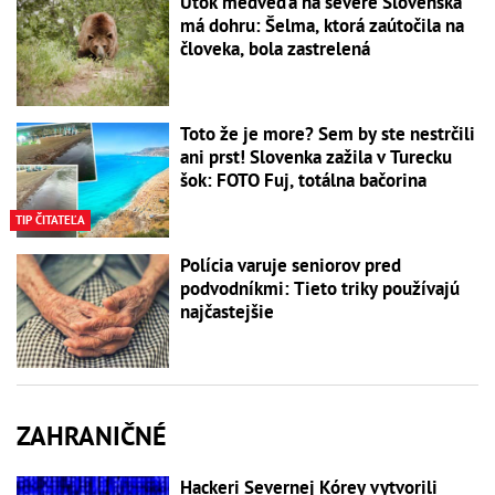
Útok medveďa na severe Slovenska
má dohru: Šelma, ktorá zaútočila na
človeka, bola zastrelená
Toto že je more? Sem by ste nestrčili
ani prst! Slovenka zažila v Turecku
šok: FOTO Fuj, totálna bačorina
TIP ČITATEĽA
Polícia varuje seniorov pred
podvodníkmi: Tieto triky používajú
najčastejšie
ZAHRANIČNÉ
Hackeri Severnej Kórey vytvorili