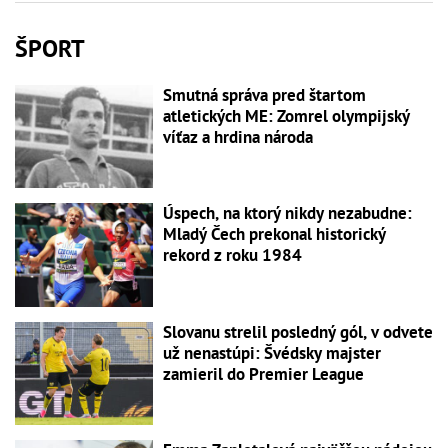
ŠPORT
Smutná správa pred štartom
atletických ME: Zomrel olympijský
víťaz a hrdina národa
Úspech, na ktorý nikdy nezabudne:
Mladý Čech prekonal historický
rekord z roku 1984
Slovanu strelil posledný gól, v odvete
už nenastúpi: Švédsky majster
zamieril do Premier League