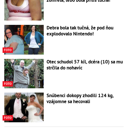
Debra bola tak tučná, že pod ňou
explodovalo Nintendo!
FOTO
Otec schudol 57 kíl, dcéra (10) sa mu
strčila do nohavíc
FOTO
Snúbenci dokopy zhodili 124 kg,
vzájomne sa hecovali
FOTO