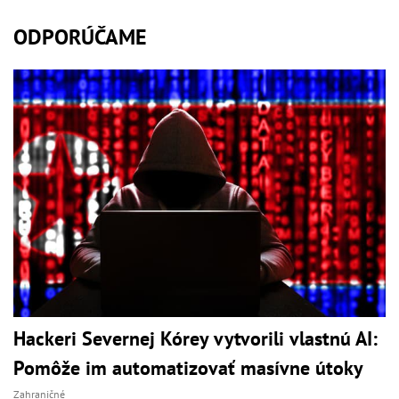
ODPORÚČAME
Hackeri Severnej Kórey vytvorili vlastnú AI:
Pomôže im automatizovať masívne útoky
Zahraničné