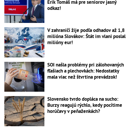
Erik Tomáš má pre seniorov jasný
odkaz!
V zahraničí žije podľa odhadov až 1,8
milióna Slovákov: Štát im vlani poslal
milióny eur!
SOI našla problémy pri zálohovaných
fľašiach a plechovkách: Nedostatky
mala viac než štvrtina prevádzok!
Slovensko tvrdo dopláca na sucho:
Burzy reagujú rýchlo, kedy pocítime
horúčavy v peňaženkách?