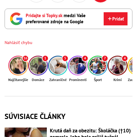
Pridajte si Topky.sk
medzi Vaše
Pridať
preferované zdroje na Google
Nahlásiť chybu
16
1
5
4
7
4
Najčítanejšie
Domáce
Zahraničné
Prominenti
Šport
Krimi
Zaují
SÚVISIACE ČLÁNKY
Krutá daň za obezitu: Školáčka (†10)
zomrela, lebo bola príliš tučná!