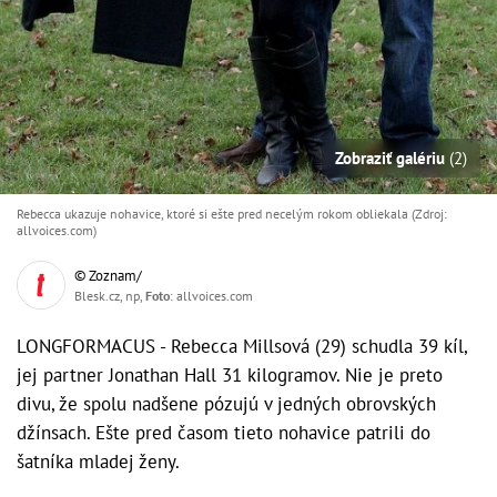
Zobraziť galériu
(2)
Rebecca ukazuje nohavice, ktoré si ešte pred necelým rokom obliekala (Zdroj:
allvoices.com)
© Zoznam/
Blesk.cz, np,
Foto
: allvoices.com
LONGFORMACUS - Rebecca Millsová (29) schudla 39 kíl,
jej partner Jonathan Hall 31 kilogramov. Nie je preto
divu, že spolu nadšene pózujú v jedných obrovských
džínsach. Ešte pred časom tieto nohavice patrili do
šatníka mladej ženy.