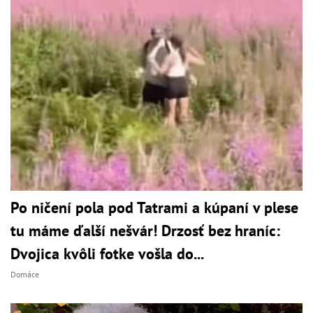
Po ničení pola pod Tatrami a kúpaní v plese
tu máme ďalší nešvár! Drzosť bez hraníc:
Dvojica kvôli fotke vošla do...
Domáce