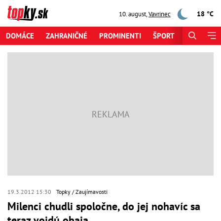
18 °C
10. august
,
Vavrinec
DOMÁCE
ZAHRANIČNÉ
PROMINENTI
ŠPORT
ZAUJÍMAV
19.3.2012 15:30
Topky
Zaujímavosti
Milenci chudli spoločne, do jej nohavíc sa
teraz vojdú obaja