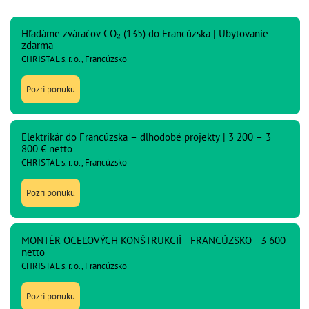
Hľadáme zváračov CO₂ (135) do Francúzska | Ubytovanie
zdarma
CHRISTAL s. r. o., Francúzsko
Pozri ponuku
Elektrikár do Francúzska – dlhodobé projekty | 3 200 – 3
800 € netto
CHRISTAL s. r. o., Francúzsko
Pozri ponuku
MONTÉR OCEĽOVÝCH KONŠTRUKCIÍ - FRANCÚZSKO - 3 600
netto
CHRISTAL s. r. o., Francúzsko
Pozri ponuku