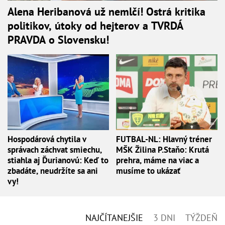
Alena Heribanová už nemlčí! Ostrá kritika
politikov, útoky od hejterov a TVRDÁ
PRAVDA o Slovensku!
Hospodárová chytila v
FUTBAL-NL: Hlavný tréner
správach záchvat smiechu,
MŠK Žilina P.Staňo: Krutá
stiahla aj Ďurianovú: Keď to
prehra, máme na viac a
zbadáte, neudržíte sa ani
musíme to ukázať
vy!
NAJČÍTANEJŠIE
3 DNI
TÝŽDEŇ