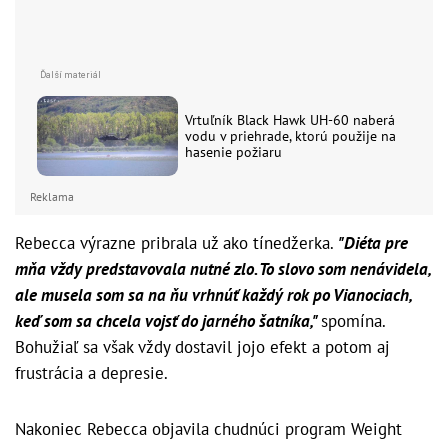
Vrtuľník Black Hawk UH-60 naberá
vodu v priehrade, ktorú použije na
hasenie požiaru
Reklama
Rebecca výrazne pribrala už ako tínedžerka.
"Diéta pre
mňa vždy predstavovala nutné zlo. To slovo som nenávidela,
ale musela som sa na ňu vrhnúť každý rok po Vianociach,
keď som sa chcela vojsť do jarného šatníka,"
spomína.
Bohužiaľ sa však vždy dostavil jojo efekt a potom aj
frustrácia a depresie.
Nakoniec Rebecca objavila chudnúci program Weight