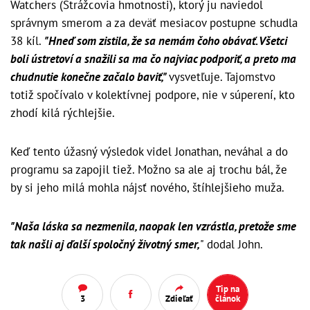
Watchers (Strážcovia hmotnosti), ktorý ju naviedol
správnym smerom a za deväť mesiacov postupne schudla
38 kíl.
"Hneď som zistila, že sa nemám čoho obávať. Všetci
boli ústretoví a snažili sa ma čo najviac podporiť, a preto ma
chudnutie konečne začalo baviť,"
vysvetľuje. Tajomstvo
totiž spočívalo v kolektívnej podpore, nie v súperení, kto
zhodí kilá rýchlejšie.
Keď tento úžasný výsledok videl Jonathan, neváhal a do
programu sa zapojil tiež. Možno sa ale aj trochu bál, že
by si jeho milá mohla nájsť nového, štíhlejšieho muža.
"Naša láska sa nezmenila, naopak len vzrástla, pretože sme
tak našli aj ďalší spoločný životný smer,
" dodal John.
Tip na
3
Zdieľať
článok