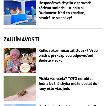
Hospodárová chytila v správach
záchvat smiechu, stiahla aj
Ďurianovú: Keď to zbadáte,
neudržíte sa ani vy!
ZAUJÍMAVOSTI
Koľko rokov môže žiť človek? Vedci
prišli s prekvapivou odpoveďou!
Budete v šoku
Pichla vás včela? TOTO nerobte:
Jedna bežná chyba môže dostať do
rany ešte viac jedu