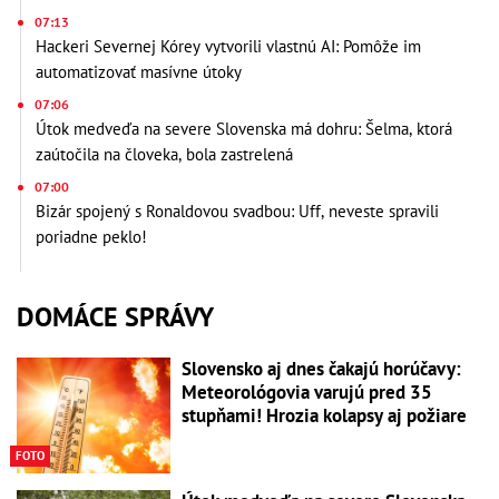
07:13
Hackeri Severnej Kórey vytvorili vlastnú AI: Pomôže im
automatizovať masívne útoky
07:06
Útok medveďa na severe Slovenska má dohru: Šelma, ktorá
zaútočila na človeka, bola zastrelená
07:00
Bizár spojený s Ronaldovou svadbou: Uff, neveste spravili
poriadne peklo!
DOMÁCE SPRÁVY
Slovensko aj dnes čakajú horúčavy:
Meteorológovia varujú pred 35
stupňami! Hrozia kolapsy aj požiare
FOTO