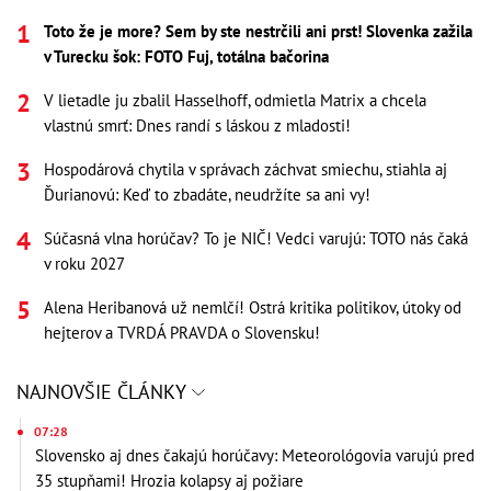
Toto že je more? Sem by ste nestrčili ani prst! Slovenka zažila
v Turecku šok: FOTO Fuj, totálna bačorina
V lietadle ju zbalil Hasselhoff, odmietla Matrix a chcela
vlastnú smrť: Dnes randí s láskou z mladosti!
Hospodárová chytila v správach záchvat smiechu, stiahla aj
Ďurianovú: Keď to zbadáte, neudržíte sa ani vy!
Súčasná vlna horúčav? To je NIČ! Vedci varujú: TOTO nás čaká
v roku 2027
Alena Heribanová už nemlčí! Ostrá kritika politikov, útoky od
hejterov a TVRDÁ PRAVDA o Slovensku!
NAJNOVŠIE ČLÁNKY
07:28
Slovensko aj dnes čakajú horúčavy: Meteorológovia varujú pred
35 stupňami! Hrozia kolapsy aj požiare