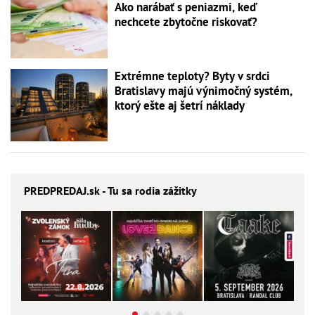
Ako narábať s peniazmi, keď
nechcete zbytočne riskovať?
Extrémne teploty? Byty v srdci
Bratislavy majú výnimočný systém,
ktorý ešte aj šetrí náklady
PREDPREDAJ
.sk - Tu sa rodia zážitky