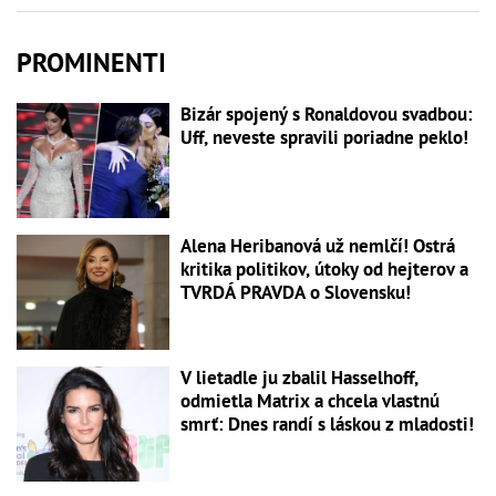
PROMINENTI
Bizár spojený s Ronaldovou svadbou:
Uff, neveste spravili poriadne peklo!
Alena Heribanová už nemlčí! Ostrá
kritika politikov, útoky od hejterov a
TVRDÁ PRAVDA o Slovensku!
V lietadle ju zbalil Hasselhoff,
odmietla Matrix a chcela vlastnú
smrť: Dnes randí s láskou z mladosti!