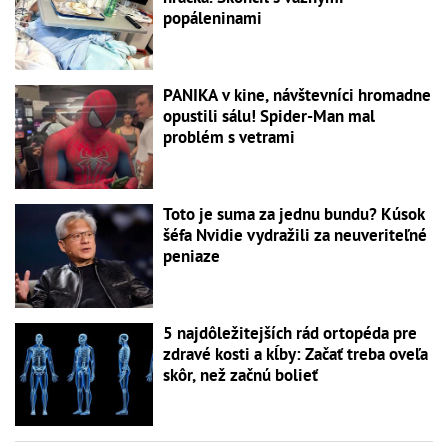
popáleninami
PANIKA v kine, návštevníci hromadne
opustili sálu! Spider-Man mal
problém s vetrami
Toto je suma za jednu bundu? Kúsok
šéfa Nvidie vydražili za neuveriteľné
peniaze
5 najdôležitejších rád ortopéda pre
zdravé kosti a kĺby: Začať treba oveľa
skôr, než začnú bolieť