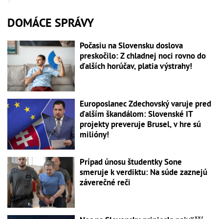
DOMÁCE SPRÁVY
Počasiu na Slovensku doslova
preskočilo: Z chladnej noci rovno do
ďalších horúčav, platia výstrahy!
Europoslanec Zdechovský varuje pred
ďalším škandálom: Slovenské IT
projekty preveruje Brusel, v hre sú
milióny!
Prípad únosu študentky Sone
smeruje k verdiktu: Na súde zaznejú
záverečné reči