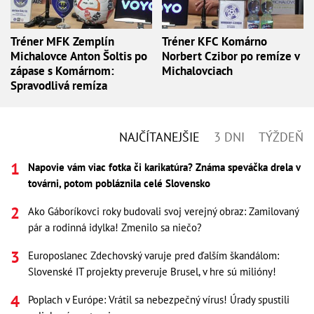
Tréner MFK Zemplín
Tréner KFC Komárno
Michalovce Anton Šoltis po
Norbert Czibor po remíze v
zápase s Komárnom:
Michalovciach
Spravodlivá remíza
NAJČÍTANEJŠIE
3 DNI
TÝŽDEŇ
Napovie vám viac fotka či karikatúra? Známa speváčka drela v
továrni, potom pobláznila celé Slovensko
Ako Gáboríkovci roky budovali svoj verejný obraz: Zamilovaný
pár a rodinná idylka! Zmenilo sa niečo?
Europoslanec Zdechovský varuje pred ďalším škandálom:
Slovenské IT projekty preveruje Brusel, v hre sú milióny!
Poplach v Európe: Vrátil sa nebezpečný vírus! Úrady spustili