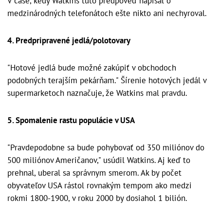
V čase, kedy Watkins túto predpoveď napísal o
medzinárodných telefonátoch ešte nikto ani nechyroval.
4. Predpripravené jedlá/polotovary
"Hotové jedlá bude možné zakúpiť v obchodoch
podobných terajším pekárňam." Šírenie hotových jedál v
supermarketoch naznačuje, že Watkins mal pravdu.
5. Spomalenie rastu populácie v USA
"Pravdepodobne sa bude pohybovať od 350 miliónov do
500 miliónov Američanov," usúdil Watkins. Aj keď to
prehnal, uberal sa správnym smerom. Ak by počet
obyvateľov USA rástol rovnakým tempom ako medzi
rokmi 1800-1900, v roku 2000 by dosiahol 1 bilión.