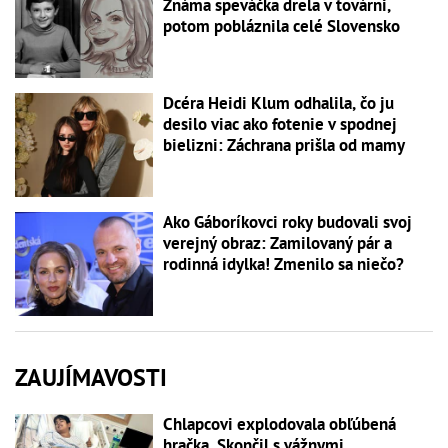
Známa speváčka drela v továrni,
potom pobláznila celé Slovensko
Dcéra Heidi Klum odhalila, čo ju
desilo viac ako fotenie v spodnej
bielizni: Záchrana prišla od mamy
Ako Gáboríkovci roky budovali svoj
verejný obraz: Zamilovaný pár a
rodinná idylka! Zmenilo sa niečo?
ZAUJÍMAVOSTI
Chlapcovi explodovala obľúbená
hračka. Skončil s vážnymi