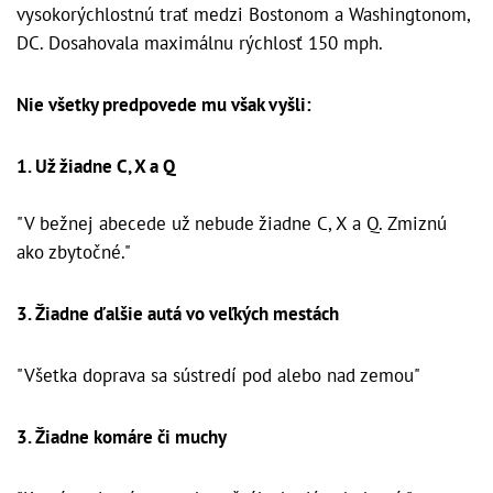
vysokorýchlostnú trať medzi Bostonom a Washingtonom,
DC. Dosahovala maximálnu rýchlosť 150 mph.
Nie všetky predpovede mu však vyšli:
1. Už žiadne C, X a Q
"V bežnej abecede už nebude žiadne C, X a Q. Zmiznú
ako zbytočné."
3. Žiadne ďalšie autá vo veľkých mestách
"Všetka doprava sa sústredí pod alebo nad zemou"
3. Žiadne komáre či muchy