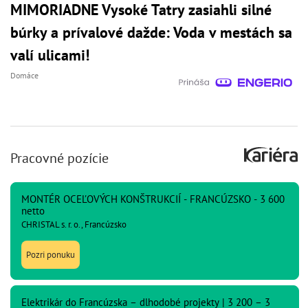
MIMORIADNE Vysoké Tatry zasiahli silné
búrky a prívalové dažde: Voda v mestách sa
valí ulicami!
Domáce
Pracovné pozície
MONTÉR OCEĽOVÝCH KONŠTRUKCIÍ - FRANCÚZSKO - 3 600
netto
CHRISTAL s. r. o., Francúzsko
Pozri ponuku
Elektrikár do Francúzska – dlhodobé projekty | 3 200 – 3