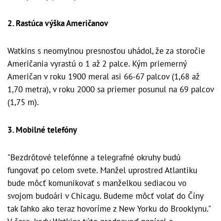
2. Rastúca výška Američanov
Watkins s neomylnou presnosťou uhádol, že za storočie
Američania vyrastú o 1 až 2 palce. Kým priemerný
Američan v roku 1900 meral asi 66-67 palcov (1,68 až
1,70 metra), v roku 2000 sa priemer posunul na 69 palcov
(1,75 m).
3. Mobilné telefóny
"Bezdrôtové telefónne a telegrafné okruhy budú
fungovať po celom svete. Manžel uprostred Atlantiku
bude môcť komunikovať s manželkou sediacou vo
svojom budoári v Chicagu. Budeme môcť volať do Číny
tak ľahko ako teraz hovoríme z New Yorku do Brooklynu."