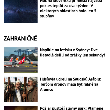
Noc na Slovensku priniesla najväčší
pokles teplôt za dva týždne: V
niektorých oblastiach bolo len 5
stupňov
ZAHRANIČNÉ
Napätie na letisku v Sydney: Dve
lietadlá delili od zrážky len sekundy!
Húsíovia udreli na Saudskú Arábiu:
Terčom dronov mala byť rafinéria
Aramco
Požiar pustoší slávny park: Plamene