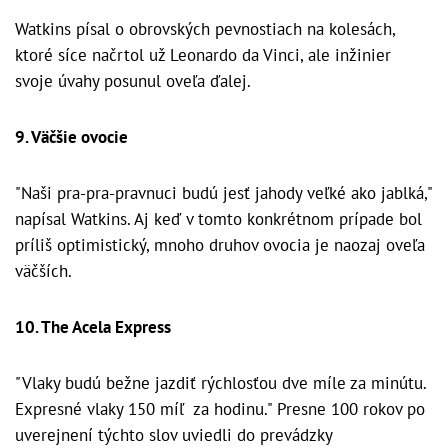
Watkins písal o obrovských pevnostiach na kolesách,
ktoré síce načrtol už Leonardo da Vinci, ale inžinier
svoje úvahy posunul oveľa ďalej.
9. Väčšie ovocie
"Naši pra-pra-pravnuci budú jesť jahody veľké ako jablká,"
napísal Watkins. Aj keď v tomto konkrétnom prípade bol
príliš optimistický, mnoho druhov ovocia je naozaj oveľa
väčších.
10. The Acela Express
"Vlaky budú bežne jazdiť rýchlosťou dve míle za minútu.
Expresné vlaky 150 míľ za hodinu." Presne 100 rokov po
uverejnení týchto slov uviedli do prevádzky