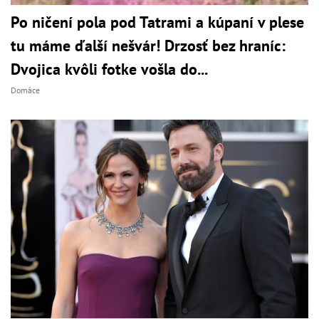
Po ničení pola pod Tatrami a kúpaní v plese
tu máme ďalší nešvár! Drzosť bez hraníc:
Dvojica kvôli fotke vošla do...
Domáce