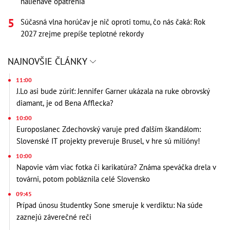
naliehavé opatrenia
Súčasná vlna horúčav je nič oproti tomu, čo nás čaká: Rok
2027 zrejme prepíše teplotné rekordy
NAJNOVŠIE ČLÁNKY
11:00
J.Lo asi bude zúriť: Jennifer Garner ukázala na ruke obrovský
diamant, je od Bena Afflecka?
10:00
Europoslanec Zdechovský varuje pred ďalším škandálom:
Slovenské IT projekty preveruje Brusel, v hre sú milióny!
10:00
Napovie vám viac fotka či karikatúra? Známa speváčka drela v
továrni, potom pobláznila celé Slovensko
09:45
Prípad únosu študentky Sone smeruje k verdiktu: Na súde
zaznejú záverečné reči