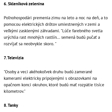
6. Skleníková zelenina
Poľnohospodári premenia zimu na leto a noc na deň, a to
pomocou elektrických drôtov umiestnených v zemi a
veľkými zasklenými záhradami. "Lúče farebného svetla
urýchlia rast mnohých rastlín... semená budú pučať a
rozvíjať sa neobvykle skoro. "
7. Televízia
"Osoby a veci akéhokoľvek druhu budú zamerané
kamerami elektricky pripojenými s obrazovkami na
opačnom konci okruhov, ktoré budú mať rozpätie tisíce
kilometrov."
8. Tanky