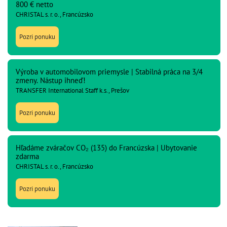
800 € netto
CHRISTAL s. r. o., Francúzsko
Pozri ponuku
Výroba v automobilovom priemysle | Stabilná práca na 3/4
zmeny. Nástup ihneď!
TRANSFER International Staff k.s., Prešov
Pozri ponuku
Hľadáme zváračov CO₂ (135) do Francúzska | Ubytovanie
zdarma
CHRISTAL s. r. o., Francúzsko
Pozri ponuku