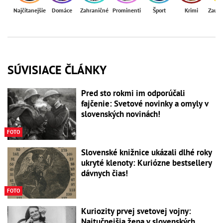
Najčítanejšie
Domáce
Zahraničné
Prominenti
Šport
Krimi
Zaují
SÚVISIACE ČLÁNKY
Pred sto rokmi im odporúčali
fajčenie: Svetové novinky a omyly v
slovenských novinách!
FOTO
Slovenské knižnice ukázali dlhé roky
ukryté klenoty: Kuriózne bestsellery
dávnych čias!
FOTO
Kuriozity prvej svetovej vojny:
Najtučnejšia žena v slovenských