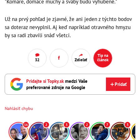
"Komáre, domáce muchy a šváby budú vyhubené."
Už na prvý pohľad je zjavné, že ani jeden z týchto bodov
sa doteraz nevyplnil. Aj keď napríklad otravného hmyzu
by sa radi zbavili snáď všetci.
Tip na
32
Zdieľať
článok
Pridajte si Topky.sk
medzi Vaše
Pridať
preferované zdroje na Google
Nahlásiť chybu
16
2
3
2
7
3