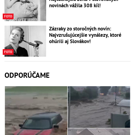
novinách vážila 308 kíl!
FOTO
Zázraky zo storočných novín:
Najvzrušujúcejšie vynálezy, ktoré
ohúrili aj Slovákov!
FOTO
ODPORÚČAME