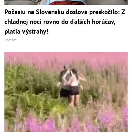
Počasiu na Slovensku doslova preskočilo: Z
chladnej noci rovno do ďalších horúčav,
platia výstrahy!
Domáce