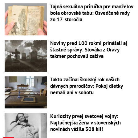
Tajná sexuálna príručka pre manželov
bola obrovské tabu: Osvedčené rady
zo 17. storočia
Noviny pred 100 rokmi prinášali aj
šťastné správy: Slováka z Oravy
takmer pochovali zaživa
Takto začínal školský rok našich
dávnych prarodičov: Pokoj dietky
nemali ani v sobotu
Kuriozity prvej svetovej vojny:
Najtučnejšia žena v slovenských
novinách vážila 308 kíl!