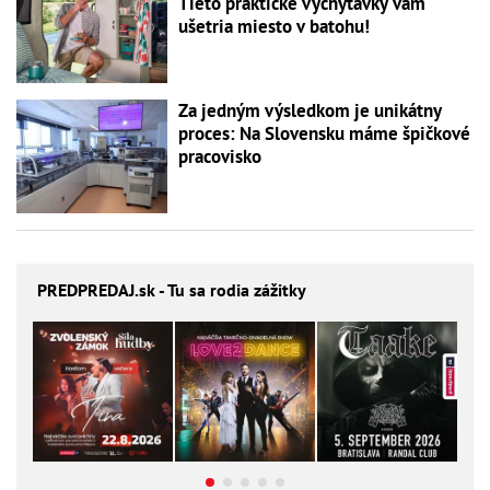
Tieto praktické vychytávky vám
ušetria miesto v batohu!
Za jedným výsledkom je unikátny
proces: Na Slovensku máme špičkové
pracovisko
PREDPREDAJ
.sk - Tu sa rodia zážitky