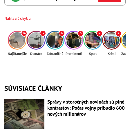
Nahlásiť chybu
16
3
6
6
7
2
Najčítanejšie
Domáce
Zahraničné
Prominenti
Šport
Krimi
Zaují
SÚVISIACE ČLÁNKY
Správy v storočných novinách sú plné
kontrastov: Počas vojny pribudlo 600
nových milionárov