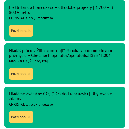
Elektrikár do Francúzska – dlhodobé projekty | 3 200 – 3
800 € netto
CHRISTAL s. r. o., Francúzsko
Pozri ponuku
Hľadáš prácu v Žilinskom kraji? Ponuka v automobilovom
priemysle v Gbeľanoch operátor/operátorka!!855 *1.004
Manuvia a.s., Žilinský kraj
Pozri ponuku
Hľadáme zváračov CO₂ (135) do Francúzska | Ubytovanie
zdarma
CHRISTAL s. r. o., Francúzsko
Pozri ponuku