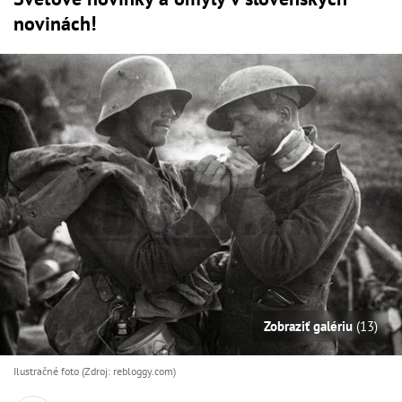
novinách!
Zobraziť galériu
(13)
Ilustračné foto (Zdroj: rebloggy.com)