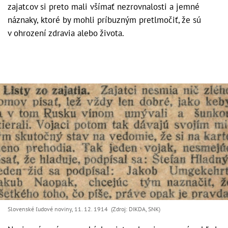
zajatcov si preto mali všímať nezrovnalosti a jemné
náznaky, ktoré by mohli príbuzným pretlmočiť, že sú
v ohrození zdravia alebo života.
Slovenské ľudové noviny, 11. 12. 1914 (Zdroj: DIKDA, SNK)