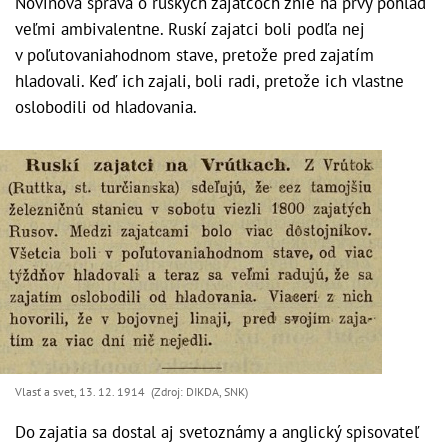
Novinová správa o ruských zajatcoch znie na prvý pohľad
veľmi ambivalentne. Ruskí zajatci boli podľa nej
v poľutovaniahodnom stave, pretože pred zajatím
hladovali. Keď ich zajali, boli radi, pretože ich vlastne
oslobodili od hladovania.
Vlasť a svet, 13. 12. 1914 (Zdroj: DIKDA, SNK)
Do zajatia sa dostal aj svetoznámy a anglický spisovateľ