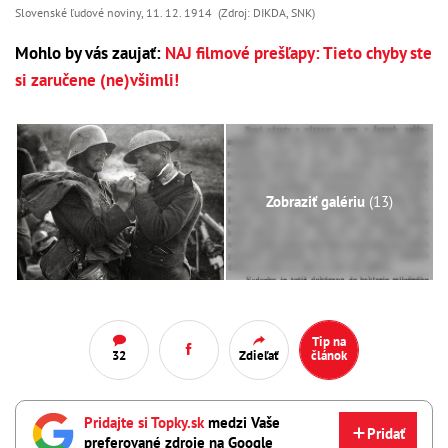
Slovenské ľudové noviny, 11. 12. 1914 (Zdroj: DIKDA, SNK)
Mohlo by vás zaujať:
NAJ filmové prešľapy: Tieto chyby ste
si zaručene (ne)všimli!
Zobraziť galériu
(13)
Tip na
32
Zdieľať
článok
Pridajte si Topky.sk
medzi Vaše
Pridať
preferované zdroje na Google