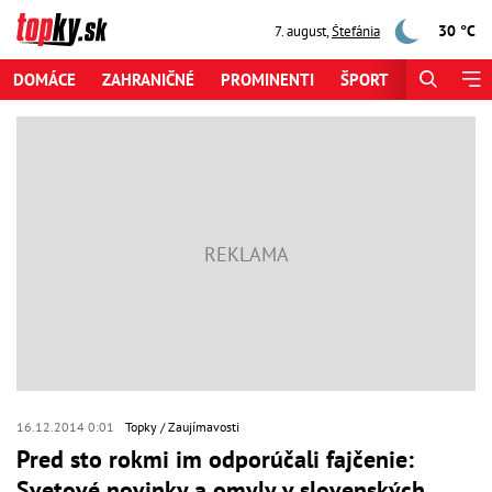
30 °C
7. august
,
Štefánia
DOMÁCE
ZAHRANIČNÉ
PROMINENTI
ŠPORT
ZAUJÍMAV
16.12.2014 0:01
Topky
Zaujímavosti
Pred sto rokmi im odporúčali fajčenie:
Svetové novinky a omyly v slovenských