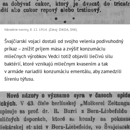
Národnie noviny, 8. 12. 1914 (Zdroj: DIKDA, SNK)
Švajčiarski vojaci dostali od svojho velenia podivuhodný
príkaz – znížiť príjem mäsa a zvýšiť konzumáciu
mliečnych výrobkov. Vedci totiž objavili liečivú silu
baktérií, ktoré vznikajú mliečnym kvasením a tak
v armáde nariadili konzumáciu ementálu, aby zamedzili
šíreniu týfusu.