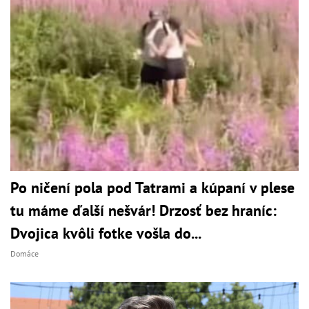
Po ničení pola pod Tatrami a kúpaní v plese
tu máme ďalší nešvár! Drzosť bez hraníc:
Dvojica kvôli fotke vošla do...
Domáce