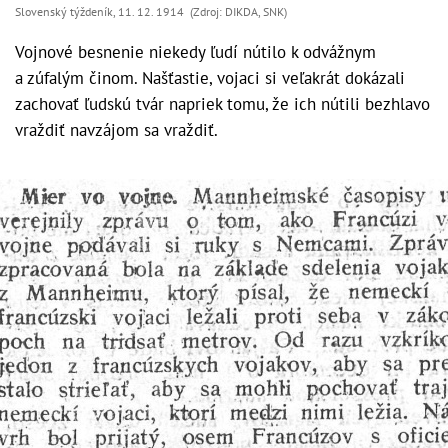
Slovenský týždeník, 11. 12. 1914 (Zdroj: DIKDA, SNK)
Vojnové besnenie niekedy ľudí nútilo k odvážnym
a zúfalým činom. Našťastie, vojaci si veľakrát dokázali
zachovať ľudskú tvár napriek tomu, že ich nútili bezhlavo
vraždiť navzájom sa vraždiť.