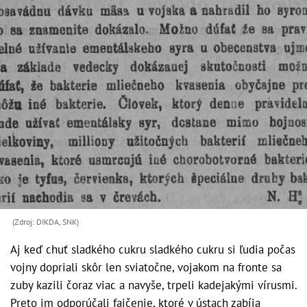
(Zdroj: DIKDA, SNK)
Aj keď chuť sladkého cukru sladkého cukru si ľudia počas
vojny dopriali skôr len sviatočne, vojakom na fronte sa
zuby kazili čoraz viac a navyše, trpeli kadejakými vírusmi.
Preto im odporúčali fajčenie, ktoré v ústach zabíja