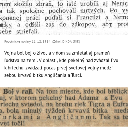
Robotnícke noviny 11. 12. 1914 (Zdroj: DIKDA, SNK)
Vojna bol boj o život a v ňom sa zmietal aj prameň
ľudstva na zemi. V oblasti, kde pekelný had zvádzal Evu
k hriechu, zvádzali počas prvej svetovej vojny medzi
sebou krvavú bitku Angličania a Turci.