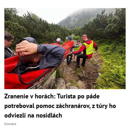
Zranenie v horách: Turista po páde
potreboval pomoc záchranárov, z túry ho
odviezli na nosidlách
Domáce