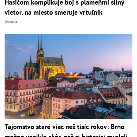
Hasičom komplikuje boj s plameňmi silný
vietor, na miesto smeruje vrtuľník
Domáce
Tajomstvo staré viac než tisíc rokov: Brno
možno vzniklo skôr, než si historici mysleli