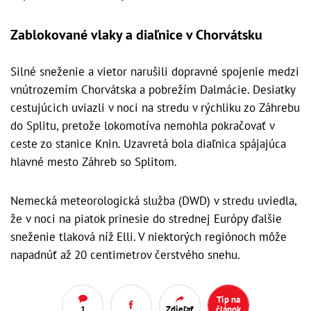
Zablokované vlaky a diaľnice v Chorvátsku
Silné sneženie a vietor narušili dopravné spojenie medzi
vnútrozemím Chorvátska a pobrežím Dalmácie. Desiatky
cestujúcich uviazli v noci na stredu v rýchliku zo Záhrebu
do Splitu, pretože lokomotíva nemohla pokračovať v
ceste zo stanice Knin. Uzavretá bola diaľnica spájajúca
hlavné mesto Záhreb so Splitom.
Nemecká meteorologická služba (DWD) v stredu uviedla,
že v noci na piatok prinesie do strednej Európy ďalšie
sneženie tlaková níž Elli. V niektorých regiónoch môže
napadnúť až 20 centimetrov čerstvého snehu.
Tip na
1
Zdieľať
článok