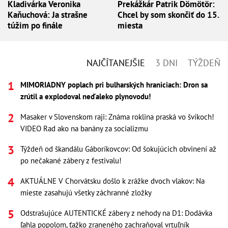
Kladivárka Veronika
Prekážkár Patrik Dömötör:
Kaňuchová: Ja strašne
Chcel by som skončiť do 15.
túžim po finále
miesta
NAJČÍTANEJŠIE
3 DNI
TÝŽDEŇ
MIMORIADNY poplach pri bulharských hraniciach: Dron sa
zrútil a explodoval neďaleko plynovodu!
Masaker v Slovenskom raji: Známa roklina praská vo švíkoch!
VIDEO Rad ako na banány za socializmu
Týždeň od škandálu Gáboríkovcov: Od šokujúcich obvinení až
po nečakané zábery z festivalu!
AKTUÁLNE V Chorvátsku došlo k zrážke dvoch vlakov: Na
mieste zasahujú všetky záchranné zložky
Odstrašujúce AUTENTICKÉ zábery z nehody na D1: Dodávka
ľahla popolom, ťažko zraneného zachraňoval vrtuľník