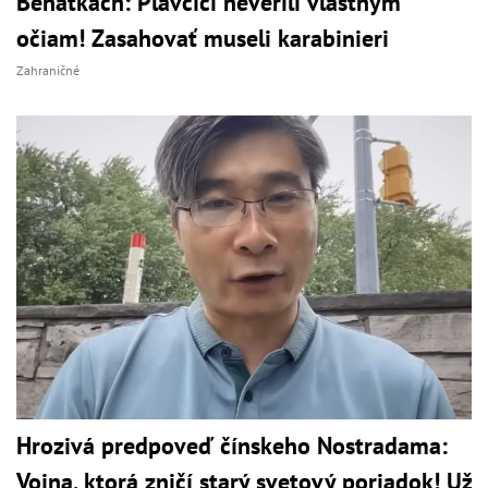
Benátkach: Plavčíci neverili vlastným
očiam! Zasahovať museli karabinieri
Zahraničné
Hrozivá predpoveď čínskeho Nostradama:
Vojna, ktorá zničí starý svetový poriadok! Už