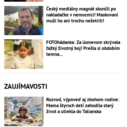
Český mediálny magnát skončil po
nakladačke v nemocnici! Maskovaní
muži ho ani trochu nešetrili!
FOTOhádanka: Za úsmevom skrývala
ťažký životný boj! Prešla si obdobím
temna...
ZAUJÍMAVOSTI
Rozvod, výpoveď aj zbohom rodine:
Mama štyroch detí zahodila starý
život a utiekla do Talianska