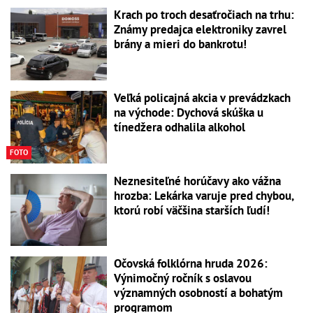
Krach po troch desaťročiach na trhu:
Známy predajca elektroniky zavrel
brány a mieri do bankrotu!
Veľká policajná akcia v prevádzkach
na východe: Dychová skúška u
tínedžera odhalila alkohol
FOTO
Neznesiteľné horúčavy ako vážna
hrozba: Lekárka varuje pred chybou,
ktorú robí väčšina starších ľudí!
Očovská folklórna hruda 2026:
Výnimočný ročník s oslavou
významných osobností a bohatým
programom