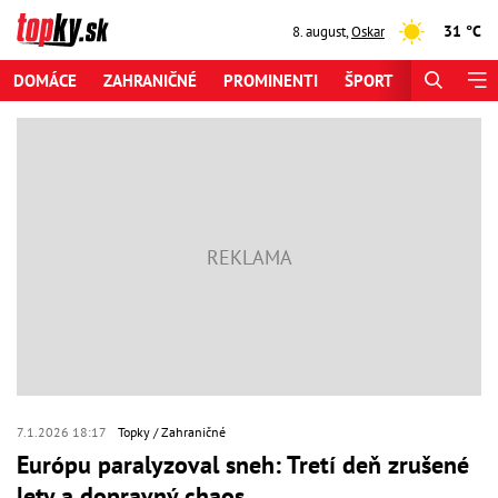
31 °C
8. august
,
Oskar
DOMÁCE
ZAHRANIČNÉ
PROMINENTI
ŠPORT
ZAUJÍMAV
7.1.2026 18:17
Topky
Zahraničné
Európu paralyzoval sneh: Tretí deň zrušené
lety a dopravný chaos