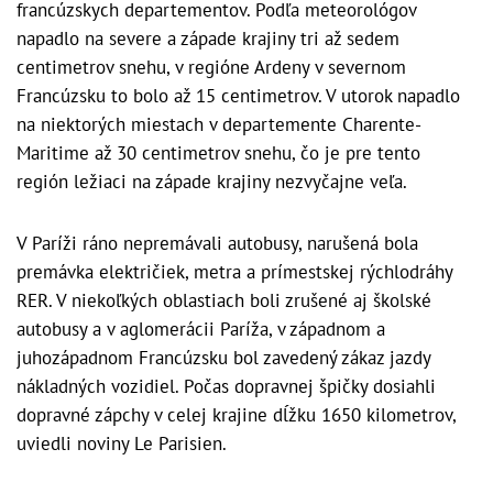
francúzskych departementov. Podľa meteorológov
napadlo na severe a západe krajiny tri až sedem
centimetrov snehu, v regióne Ardeny v severnom
Francúzsku to bolo až 15 centimetrov. V utorok napadlo
na niektorých miestach v departemente Charente-
Maritime až 30 centimetrov snehu, čo je pre tento
región ležiaci na západe krajiny nezvyčajne veľa.
V Paríži ráno nepremávali autobusy, narušená bola
premávka električiek, metra a prímestskej rýchlodráhy
RER. V niekoľkých oblastiach boli zrušené aj školské
autobusy a v aglomerácii Paríža, v západnom a
juhozápadnom Francúzsku bol zavedený zákaz jazdy
nákladných vozidiel. Počas dopravnej špičky dosiahli
dopravné zápchy v celej krajine dĺžku 1650 kilometrov,
uviedli noviny Le Parisien.