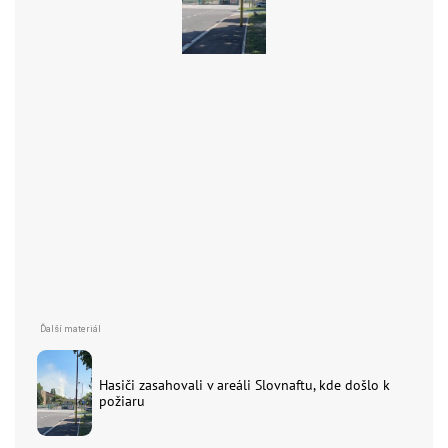
Hasiči zasahovali v areáli Slovnaftu, kde došlo k
požiaru