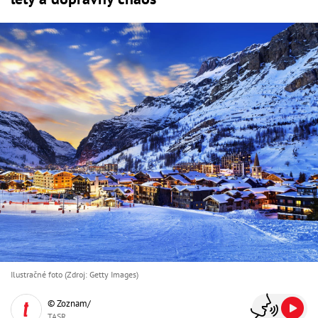
Ilustračné foto (Zdroj: Getty Images)
© Zoznam/
TASR