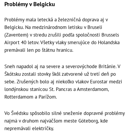
Problémy v Belgicku
Problémy mala letecká a železničná doprava aj v
Belgicku. Na medzinárodnom letisku v Bruseli
(Zaventem) v stredu zrušili podľa spoločnosti Brussels
Airport 40 letov. Všetky vlaky smerujúce do Holandska
premávali len po štátnu hranicu.
Sneh napadol aj na severe a severovýchode Británie. V
Škótsku zostali stovky škôl zatvorené už tretí deň po
sebe. Zrušených bolo aj niekoľko vlakov Eurostar medzi
londýnskou stanicou St. Pancras a Amsterdamom,
Rotterdamom a Parížom.
Vo Švédsku spôsobilo silné sneženie dopravné problémy
najmä v druhom najväčšom meste Göteborg, kde
nepremávali električky.