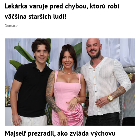
Lekárka varuje pred chybou, ktorú robí
väčšina starších ľudí!
Domáce
Majself prezradil, ako zvláda výchovu