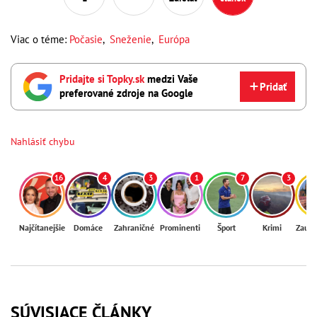
Viac o téme:
Počasie
,
Sneženie
,
Európa
Pridajte si Topky.sk
medzi Vaše
Pridať
preferované zdroje na Google
Nahlásiť chybu
16
4
3
1
7
3
Najčítanejšie
Domáce
Zahraničné
Prominenti
Šport
Krimi
Zaují
SÚVISIACE ČLÁNKY