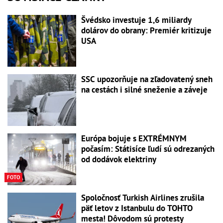
Švédsko investuje 1,6 miliardy
dolárov do obrany: Premiér kritizuje
USA
SSC upozorňuje na zľadovatený sneh
na cestách i silné sneženie a záveje
Európa bojuje s EXTRÉMNYM
počasím: Státisíce ľudí sú odrezaných
od dodávok elektriny
FOTO
Spoločnosť Turkish Airlines zrušila
päť letov z Istanbulu do TOHTO
mesta! Dôvodom sú protesty