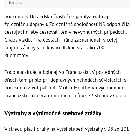
Reklama
Sneženie v Holandsku čiastočne paralyzovalo aj
železničnú dopravu. Železničná spoločnosť NS odporučila
cestujúcim, aby cestovali len v nevyhnutných prípadoch.
Chaos vládol i na cestách - ráno zaznamenali v celej
krajine zápchy s celkovou dĺžkou viac ako 700
kilometrov.
Podobná situácia bola aj vo Francúzsku. V posledných
dňoch tam prišlo pri dopravných nehodách súvisiacich s
počasím o život päť ľudí. V obci Mouthe vo východnom
Francúzsku namerali minimum mínus 22 stupňov Celzia.
Výstrahy a výnimočné snehové zrážky
V stredu platil druhý najvyšší stupeň výstrahy v 38 zo 101