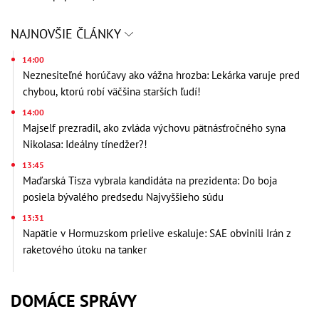
NAJNOVŠIE ČLÁNKY
14:00
Neznesiteľné horúčavy ako vážna hrozba: Lekárka varuje pred
chybou, ktorú robí väčšina starších ľudí!
14:00
Majself prezradil, ako zvláda výchovu pätnásťročného syna
Nikolasa: Ideálny tínedžer?!
13:45
Maďarská Tisza vybrala kandidáta na prezidenta: Do boja
posiela bývalého predsedu Najvyššieho súdu
13:31
Napätie v Hormuzskom prielive eskaluje: SAE obvinili Irán z
raketového útoku na tanker
DOMÁCE SPRÁVY