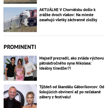
AKTUÁLNE V Chorvátsku došlo k
zrážke dvoch vlakov: Na mieste
zasahujú všetky záchranné zložky
PROMINENTI
Majself prezradil, ako zvláda výchovu
pätnásťročného syna Nikolasa:
Ideálny tínedžer?!
Týždeň od škandálu Gáboríkovcov: Od
šokujúcich obvinení až po nečakané
zábery z festivalu!