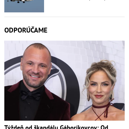
ODPORÚČAME
Týždeň od škandálu Gáboríkovcov: Od