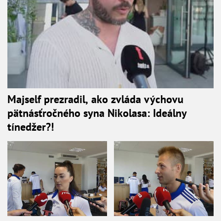
Majself prezradil, ako zvláda výchovu
pätnásťročného syna Nikolasa: Ideálny
tínedžer?!