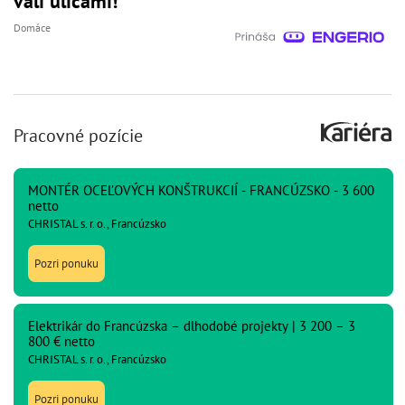
valí ulicami!
Domáce
Pracovné pozície
MONTÉR OCEĽOVÝCH KONŠTRUKCIÍ - FRANCÚZSKO - 3 600
netto
CHRISTAL s. r. o., Francúzsko
Pozri ponuku
Elektrikár do Francúzska – dlhodobé projekty | 3 200 – 3
800 € netto
CHRISTAL s. r. o., Francúzsko
Pozri ponuku