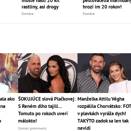
moste našli 20 kíl
pestovatelia marihuany
rastliny, asi drogy
hrozí im 20 rokov!
Domáce
Domáce
ala ako
ŠOKUJÚCE slová Plačkovej:
Manželka Attilu Végha
 na
S Reném dlho tajili...
rozpálila Chorvátsko: FO
Tomuto po rokoch uverí
v plavkách vyráža dych!
o
málokto!
TAKÝTO zadok sa len tak
nevidí
Domáci prominenti