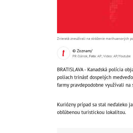
Zvieratá zneužívali na stráženie marihuanových po
© Zoznam/
PR článok,
Foto
: AP; Video: AP/Youtube
BRATISLAVA - Kanadská polícia obj
poliach trinásť dospelých medveďov
farmy pravdepodobne využívali na 
Kuriózny prípad sa stal neďaleko ja
obľúbenou turistickou lokalitou.