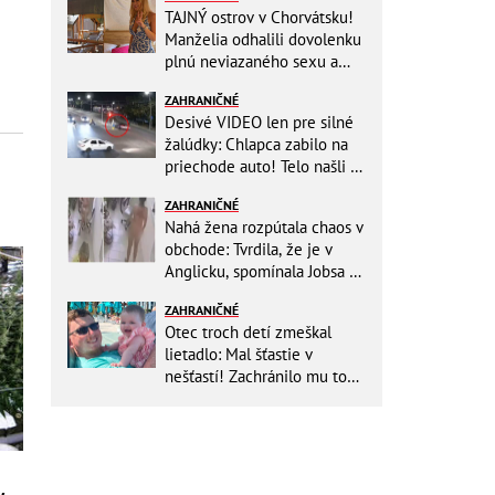
TAJNÝ ostrov v Chorvátsku!
Manželia odhalili dovolenku
plnú neviazaného sexu a
pikatné detaily
ZAHRANIČNÉ
Desivé VIDEO len pre silné
žalúdky: Chlapca zabilo na
priechode auto! Telo našli o
150 metrov ďalej
ZAHRANIČNÉ
Nahá žena rozpútala chaos v
obchode: Tvrdila, že je v
Anglicku, spomínala Jobsa aj
amfetamín
ZAHRANIČNÉ
Otec troch detí zmeškal
lietadlo: Mal šťastie v
nešťastí! Zachránilo mu to
život