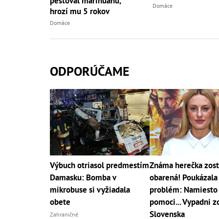
pestoval marihuanu,
Domáce
hrozí mu 5 rokov
Domáce
ODPORÚČAME
Výbuch otriasol predmestím
Známa herečka zost
Damasku: Bomba v
obarená! Poukázala
mikrobuse si vyžiadala
problém: Namiesto
obete
pomoci... Vypadni z
Slovenska
Zahraničné