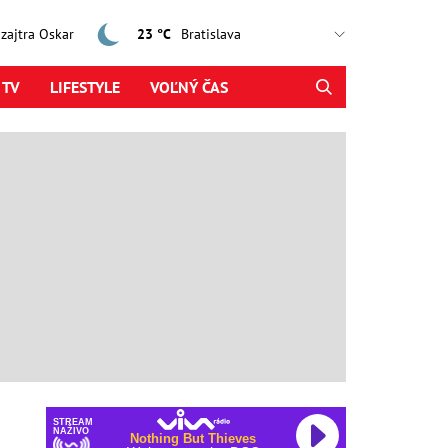
, zajtra Oskar
23 °C
 TV
LIFESTYLE
VOĽNÝ ČAS
STREAM
NAŽIVO
Nothing But Thieves