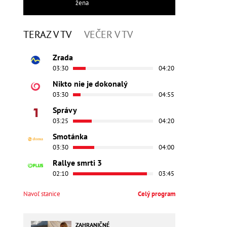
žena
TERAZ V TV
VEČER V TV
Zrada
03:30
04:20
Nikto nie je dokonalý
03:30
04:55
Správy
03:25
04:20
Smotánka
03:30
04:00
Rallye smrti 3
02:10
03:45
Navoľ stanice
Celý program
ZAHRANIČNÉ