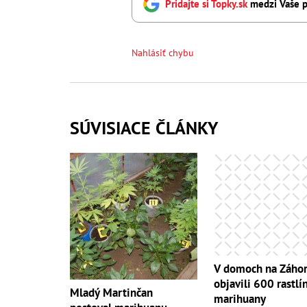
Pridajte si Topky.sk
medzi Vaše p
Nahlásiť chybu
SÚVISIACE ČLÁNKY
V domoch na Záhor
objavili 600 rastlí
Mladý Martinčan
marihuany