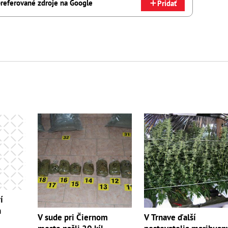
referované zdroje na Google
Pridať
í
n
V sude pri Čiernom
V Trnave ďalší