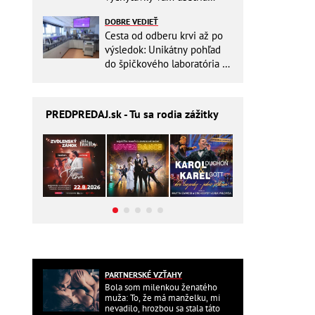
miesto v batohu!
DOBRE VEDIEŤ
Cesta od odberu krvi až po
výsledok: Unikátny pohľad
do špičkového laboratória na
Slovensku
PREDPREDAJ
.sk - Tu sa rodia zážitky
PARTNERSKÉ VZŤAHY
Bola som milenkou ženatého
muža: To, že má manželku, mi
nevadilo, hrozbou sa stala táto