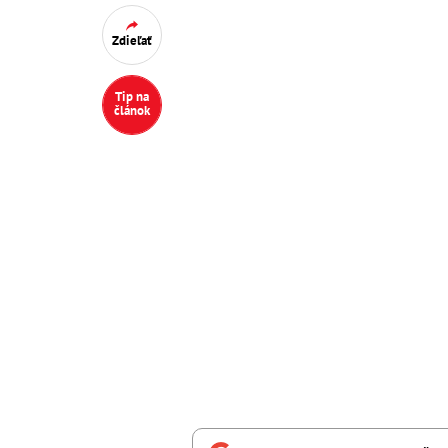
Zdieľať
Tip na
článok