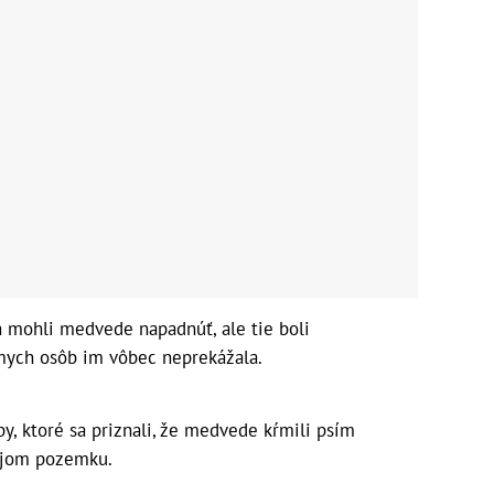
ich mohli medvede napadnúť, ale tie boli
ych osôb im vôbec neprekážala.
by, ktoré sa priznali, že medvede kŕmili psím
vojom pozemku.