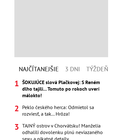
NAJČÍTANEJŠIE
3 DNI
TÝŽDEŇ
ŠOKUJÚCE slová Plačkovej: S Reném
dlho tajili... Tomuto po rokoch uverí
málokto!
Peklo českého herca: Odmietol sa
rozviesť, a tak... Hrôza!
TAJNÝ ostrov v Chorvátsku! Manželia
odhalili dovolenku plnú neviazaného
sexu a pikatné detaily