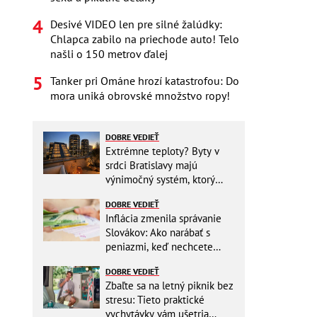
Desivé VIDEO len pre silné žalúdky:
Chlapca zabilo na priechode auto! Telo
našli o 150 metrov ďalej
Tanker pri Ománe hrozí katastrofou: Do
mora uniká obrovské množstvo ropy!
DOBRE VEDIEŤ
Extrémne teploty? Byty v
srdci Bratislavy majú
výnimočný systém, ktorý
ešte aj šetrí náklady
DOBRE VEDIEŤ
Inflácia zmenila správanie
Slovákov: Ako narábať s
peniazmi, keď nechcete
zbytočne riskovať?
DOBRE VEDIEŤ
Zbaľte sa na letný piknik bez
stresu: Tieto praktické
vychytávky vám ušetria