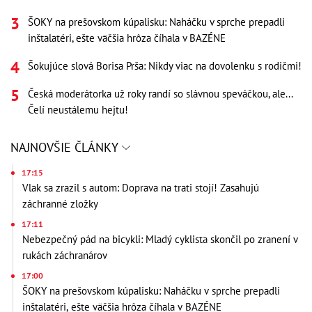
ŠOKY na prešovskom kúpalisku: Naháčku v sprche prepadli
inštalatéri, ešte väčšia hrôza číhala v BAZÉNE
Šokujúce slová Borisa Prša: Nikdy viac na dovolenku s rodičmi!
Česká moderátorka už roky randí so slávnou speváčkou, ale...
Čelí neustálemu hejtu!
NAJNOVŠIE ČLÁNKY
17:15
Vlak sa zrazil s autom: Doprava na trati stojí! Zasahujú
záchranné zložky
17:11
Nebezpečný pád na bicykli: Mladý cyklista skončil po zranení v
rukách záchranárov
17:00
ŠOKY na prešovskom kúpalisku: Naháčku v sprche prepadli
inštalatéri, ešte väčšia hrôza číhala v BAZÉNE