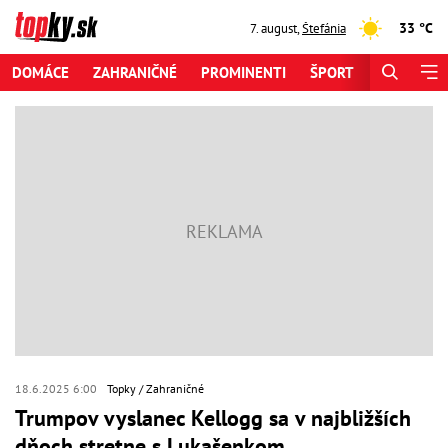
33 °C
7. august
,
Štefánia
DOMÁCE
ZAHRANIČNÉ
PROMINENTI
ŠPORT
ZAUJÍMAV
18.6.2025 6:00
Topky
Zahraničné
Trumpov vyslanec Kellogg sa v najbližších
dňoch stretne s Lukašenkom