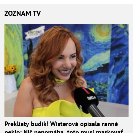
ZOZNAM TV
Prekliaty budík! Wisterová opísala ranné
peklo: Nič nepomáha, toto musí maskovať