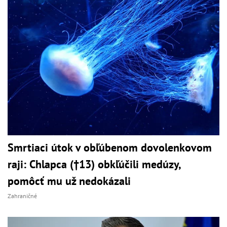
Smrtiaci útok v obľúbenom dovolenkovom
raji: Chlapca (†13) obkľúčili medúzy,
pomôcť mu už nedokázali
Zahraničné