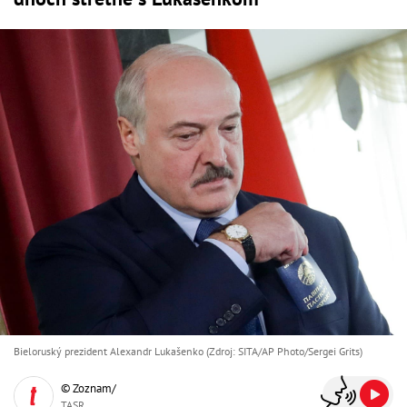
Bieloruský prezident Alexandr Lukašenko (Zdroj: SITA/AP Photo/Sergei Grits)
© Zoznam/
TASR