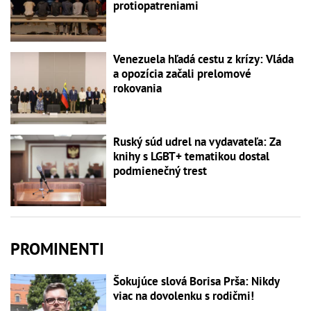
protiopatreniami
Venezuela hľadá cestu z krízy: Vláda
a opozícia začali prelomové
rokovania
Ruský súd udrel na vydavateľa: Za
knihy s LGBT+ tematikou dostal
podmienečný trest
PROMINENTI
Šokujúce slová Borisa Prša: Nikdy
viac na dovolenku s rodičmi!