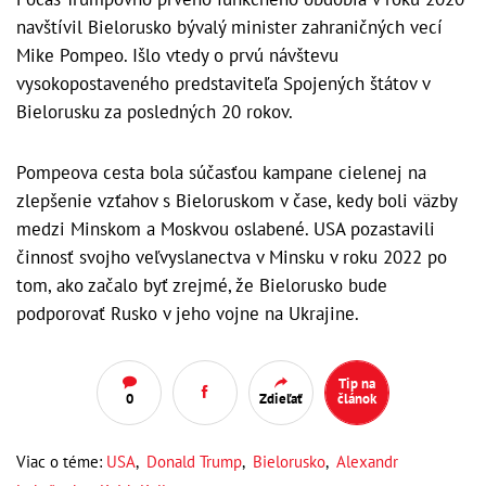
navštívil Bielorusko bývalý minister zahraničných vecí
Mike Pompeo. Išlo vtedy o prvú návštevu
vysokopostaveného predstaviteľa Spojených štátov v
Bielorusku za posledných 20 rokov.
Pompeova cesta bola súčasťou kampane cielenej na
zlepšenie vzťahov s Bieloruskom v čase, kedy boli väzby
medzi Minskom a Moskvou oslabené. USA pozastavili
činnosť svojho veľvyslanectva v Minsku v roku 2022 po
tom, ako začalo byť zrejmé, že Bielorusko bude
podporovať Rusko v jeho vojne na Ukrajine.
Tip na
0
Zdieľať
článok
Viac o téme:
USA
,
Donald Trump
,
Bielorusko
,
Alexandr