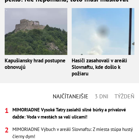
Kapušiansky hrad postupne
Hasiči zasahovali v areáli
obnovujú
Slovnaftu, kde došlo k
požiaru
NAJČÍTANEJŠIE
3 DNI
TÝŽDEŇ
MIMORIADNE Vysoké Tatry zasiahli silné búrky a prívalové
dažde: Voda v mestách sa valí ulicami!
MIMORIADNE Výbuch v areáli Slovnaftu: Z miesta stúpa hustý
čierny dym!