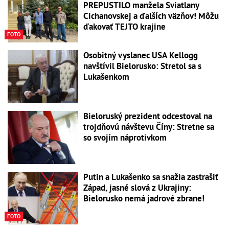
PREPUSTILO manžela Sviatlany
Cichanovskej a ďalších väzňov! Môžu
ďakovať TEJTO krajine
FOTO
Osobitný vyslanec USA Kellogg
navštívil Bielorusko: Stretol sa s
Lukašenkom
Bieloruský prezident odcestoval na
trojdňovú návštevu Číny: Stretne sa
so svojím náprotivkom
Putin a Lukašenko sa snažia zastrašiť
Západ, jasné slová z Ukrajiny:
Bielorusko nemá jadrové zbrane!
FOTO