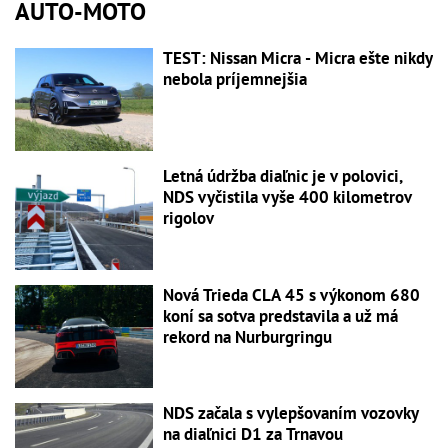
AUTO-MOTO
TEST: Nissan Micra - Micra ešte nikdy
nebola príjemnejšia
Letná údržba diaľnic je v polovici,
NDS vyčistila vyše 400 kilometrov
rigolov
Nová Trieda CLA 45 s výkonom 680
koní sa sotva predstavila a už má
rekord na Nurburgringu
NDS začala s vylepšovaním vozovky
na diaľnici D1 za Trnavou