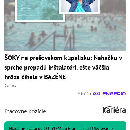
ŠOKY na prešovskom kúpalisku: Naháčku v
sprche prepadli inštalatéri, ešte väčšia
hrôza číhala v BAZÉNE
Domáce
Pracovné pozície
Hľadáme zváračov CO₂ (135) do Francúzska | Ubytovanie