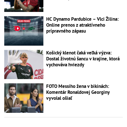
HC Dynamo Pardubice – Vlci Žilina:
Online prenos z atraktívneho
prípravného zápasu
Košický klenot čaká veľká výzva:
Dostal životnú šancu v krajine, ktorá
vychováva hviezdy
FOTO Messiho žena v bikinách:
Komentár Ronaldovej Georginy
vyvolal ošiaľ