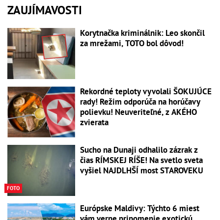
ZAUJÍMAVOSTI
Korytnačka kriminálnik: Leo skončil
za mrežami, TOTO bol dôvod!
Rekordné teploty vyvolali ŠOKUJÚCE
rady! Režim odporúča na horúčavy
polievku! Neuveriteľné, z AKÉHO
zvierata
Sucho na Dunaji odhalilo zázrak z
čias RÍMSKEJ RÍŠE! Na svetlo sveta
vyšiel NAJDLHŠÍ most STAROVEKU
FOTO
Európske Maldivy: Týchto 6 miest
vám verne pripomenie exotickú