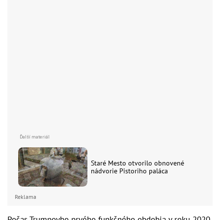
Staré Mesto otvorilo obnovené
nádvorie Pistoriho paláca
Reklama
Počas Trumpovho prvého funkčného obdobia v roku 2020