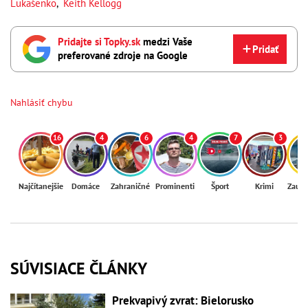
Lukašenko
,
Keith Kellogg
Pridajte si Topky.sk
medzi Vaše
Pridať
preferované zdroje na Google
Nahlásiť chybu
16
4
6
4
7
3
Najčítanejšie
Domáce
Zahraničné
Prominenti
Šport
Krimi
Zaují
SÚVISIACE ČLÁNKY
Prekvapivý zvrat: Bielorusko