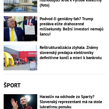
rozhodujúci krok k výrobe elektriny
(foto)
Podvod či geniálny ťah? Trump
predáva elite drahocenné
milisekundy. Bežní investori nemajú
šancu!
Reštrukturalizácia zlyhala. Známy
slovenský predajca elektroniky
definitívne končí a mieri k bankrotu
ŠPORT
Haraslín na odchode zo Sparty?
Slovenský reprezentant má na stole
lukratívnu ponuku