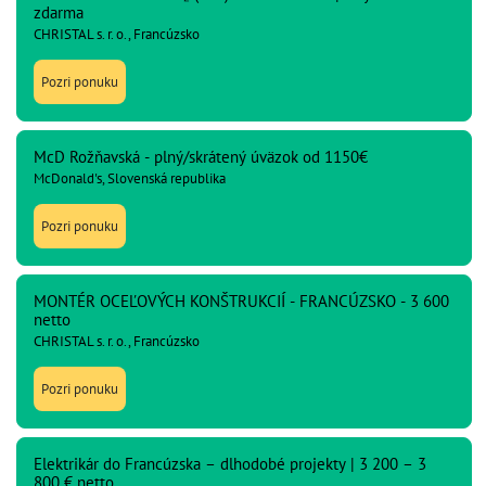
zdarma
CHRISTAL s. r. o., Francúzsko
Pozri ponuku
McD Rožňavská - plný/skrátený úväzok od 1150€
McDonald's, Slovenská republika
Pozri ponuku
MONTÉR OCEĽOVÝCH KONŠTRUKCIÍ - FRANCÚZSKO - 3 600
netto
CHRISTAL s. r. o., Francúzsko
Pozri ponuku
Elektrikár do Francúzska – dlhodobé projekty | 3 200 – 3
800 € netto