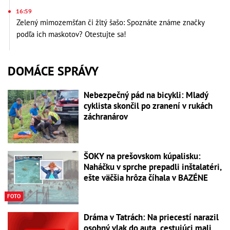
16:59
Zelený mimozemšťan či žltý šašo: Spoznáte známe značky
podľa ich maskotov? Otestujte sa!
DOMÁCE SPRÁVY
Nebezpečný pád na bicykli: Mladý
cyklista skončil po zranení v rukách
záchranárov
ŠOKY na prešovskom kúpalisku:
Naháčku v sprche prepadli inštalatéri,
ešte väčšia hrôza číhala v BAZÉNE
FOTO
Dráma v Tatrách: Na priecestí narazil
osobný vlak do auta, cestujúci mali