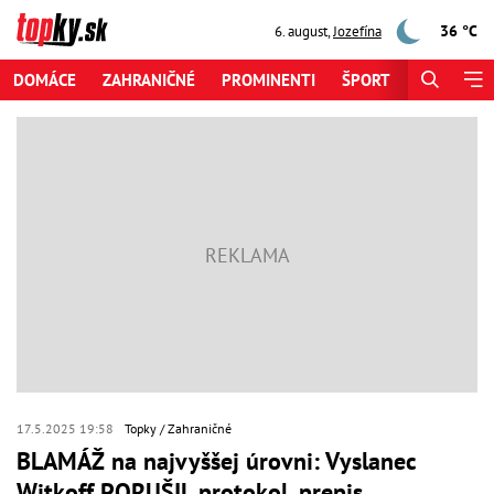
36 °C
6. august
,
Jozefína
DOMÁCE
ZAHRANIČNÉ
PROMINENTI
ŠPORT
ZAUJÍMAV
17.5.2025 19:58
Topky
Zahraničné
BLAMÁŽ na najvyššej úrovni: Vyslanec
Witkoff PORUŠIL protokol, prepis