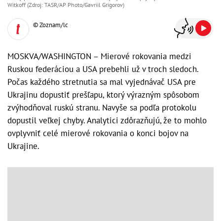
Witkoff (Zdroj: TASR/AP Photo/Gavriil Grigorov)
© Zoznam/lc
MOSKVA/WASHINGTON – Mierové rokovania medzi
Ruskou federáciou a USA prebehli už v troch sledoch.
Počas každého stretnutia sa mal vyjednávač USA pre
Ukrajinu dopustiť prešľapu, ktorý výrazným spôsobom
zvýhodňoval ruskú stranu. Navyše sa podľa protokolu
dopustil veľkej chyby. Analytici zdôrazňujú, že to mohlo
ovplyvniť celé mierové rokovania o konci bojov na
Ukrajine.