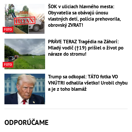
ŠOK v uliciach hlavného mesta:
Obyvatelia sa obávajú únosu
vlastných detí, polícia prehovorila,
obrovský ZVRAT!
FOTO
PRÁVE TERAZ Tragédia na Záhorí:
Mladý vodič (†19) prišiel o život po
náraze do stromu!
FOTO
Trump sa odkopal: TÁTO fotka VO
VNÚTRI odhalila všetko! Urobil chybu
a je z toho blamáž
ODPORÚČAME