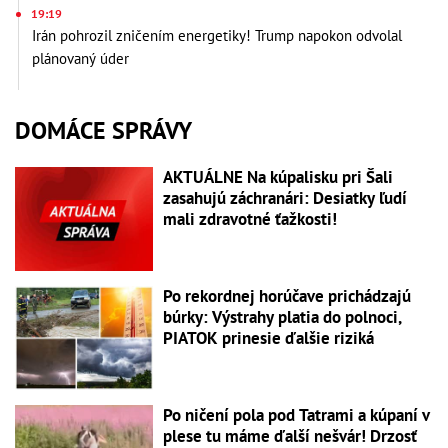
19:19
Irán pohrozil zničením energetiky! Trump napokon odvolal
plánovaný úder
DOMÁCE SPRÁVY
AKTUÁLNE Na kúpalisku pri Šali
zasahujú záchranári: Desiatky ľudí
mali zdravotné ťažkosti!
Po rekordnej horúčave prichádzajú
búrky: Výstrahy platia do polnoci,
PIATOK prinesie ďalšie riziká
Po ničení pola pod Tatrami a kúpaní v
plese tu máme ďalší nešvár! Drzosť