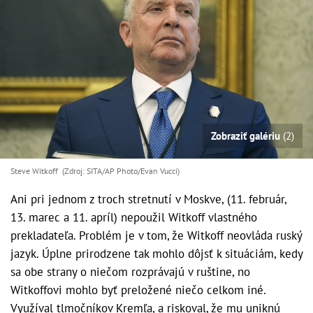
Zobraziť galériu
(2)
Steve Witkoff (Zdroj: SITA/AP Photo/Evan Vucci)
Ani pri jednom z troch stretnutí v Moskve, (11. február,
13. marec a 11. apríl) nepoužil Witkoff vlastného
prekladateľa. Problém je v tom, že Witkoff neovláda ruský
jazyk. Úplne prirodzene tak mohlo dôjsť k situáciám, kedy
sa obe strany o niečom rozprávajú v ruštine, no
Witkoffovi mohlo byť preložené niečo celkom iné.
Využíval tlmočníkov Kremľa, a riskoval, že mu uniknú