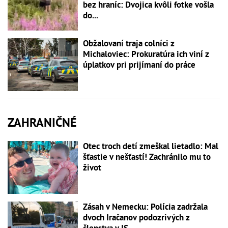
bez hraníc: Dvojica kvôli fotke vošla
do...
Obžalovaní traja colníci z
Michaloviec: Prokuratúra ich viní z
úplatkov pri prijímaní do práce
ZAHRANIČNÉ
Otec troch detí zmeškal lietadlo: Mal
šťastie v nešťastí! Zachránilo mu to
život
Zásah v Nemecku: Polícia zadržala
dvoch Iračanov podozrivých z
členstva v IS