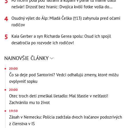
Po ničení pola pod Tatrami a kúpaní v plese tu máme ďalší
nešvár! Drzosť bez hraníc: Dvojica kvôli fotke vošla do...
Osudný výlet do Álp: Mladá Češka (†13) zahynula pred očami
rodičov
Kaia Gerber a syn Richarda Gerea spolu: Osud ich spojil
desaťročia po rozvode ich rodičov!
NAJNOVŠIE ČLÁNKY
20:00
Čo sa deje pod Santorini? Vedci odhaľujú zmeny, ktoré môžu
ovplyvniť sopku
20:00
Otec troch detí zmeškal lietadlo: Mal šťastie v nešťastí!
Zachránilo mu to život
19:50
Zásah v Nemecku: Polícia zadržala dvoch Iračanov podozrivých
z členstva v IS