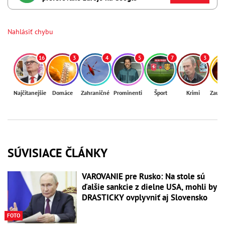
Nahlásiť chybu
16
3
4
5
7
3
Najčítanejšie
Domáce
Zahraničné
Prominenti
Šport
Krimi
Zaují
SÚVISIACE ČLÁNKY
VAROVANIE pre Rusko: Na stole sú
ďalšie sankcie z dielne USA, mohli by
DRASTICKY ovplyvniť aj Slovensko
FOTO