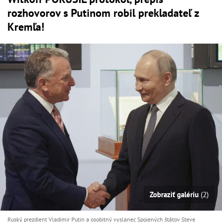
rozhovorov s Putinom robil prekladateľ z
Kremľa!
Zobraziť galériu
(2)
Ruský prezdient Vladimir Putin a osobitný vyslanec Spojených štátov Steve