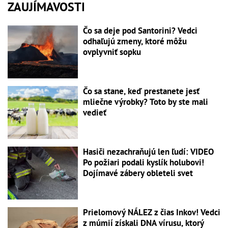
ZAUJÍMAVOSTI
Čo sa deje pod Santorini? Vedci
odhaľujú zmeny, ktoré môžu
ovplyvniť sopku
Čo sa stane, keď prestanete jesť
mliečne výrobky? Toto by ste mali
vedieť
Hasiči nezachraňujú len ľudí: VIDEO
Po požiari podali kyslík holubovi!
Dojímavé zábery obleteli svet
Prielomový NÁLEZ z čias Inkov! Vedci
z múmií získali DNA vírusu, ktorý