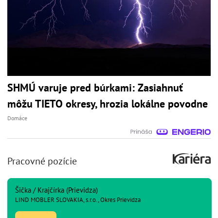
SHMÚ varuje pred búrkami: Zasiahnuť
môžu TIETO okresy, hrozia lokálne povodne
Domáce
Pracovné pozície
Šička / Krajčírka (Prievidza)
LIND MOBLER SLOVAKIA, s.r.o., Okres Prievidza