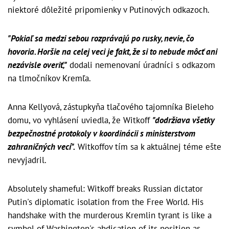
niektoré dôležité pripomienky v Putinových odkazoch.
"Pokiaľ sa medzi sebou rozprávajú po rusky, nevie, čo
hovoria. Horšie na celej veci je fakt, že si to nebude môcť ani
nezávisle overiť,"
dodali nemenovaní úradníci s odkazom
na tlmočníkov Kremľa.
Anna Kellyová, zástupkyňa tlačového tajomníka Bieleho
domu, vo vyhlásení uviedla, že Witkoff
"dodržiava všetky
bezpečnostné protokoly v koordinácii s ministerstvom
zahraničných vecí".
Witkoffov tím sa k aktuálnej téme ešte
nevyjadril.
Absolutely shameful: Witkoff breaks Russian dictator
Putin's diplomatic isolation from the Free World. His
handshake with the murderous Kremlin tyrant is like a
symbol of Washington's abdication of its position as