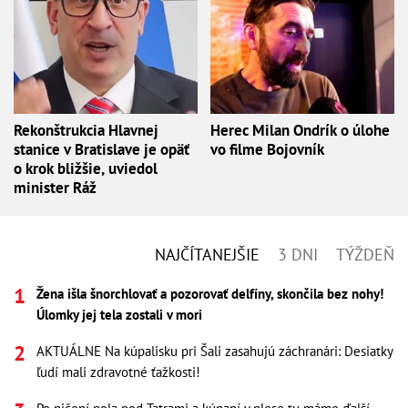
Rekonštrukcia Hlavnej
Herec Milan Ondrík o úlohe
stanice v Bratislave je opäť
vo filme Bojovník
o krok bližšie, uviedol
minister Ráž
NAJČÍTANEJŠIE
3 DNI
TÝŽDEŇ
Žena išla šnorchlovať a pozorovať delfíny, skončila bez nohy!
Úlomky jej tela zostali v mori
AKTUÁLNE Na kúpalisku pri Šali zasahujú záchranári: Desiatky
ľudí mali zdravotné ťažkosti!