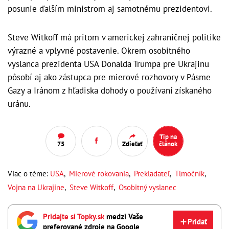
posunie ďalším ministrom aj samotnému prezidentovi.
Steve Witkoff má pritom v americkej zahraničnej politike
výrazné a vplyvné postavenie. Okrem osobitného
vyslanca prezidenta USA Donalda Trumpa pre Ukrajinu
pôsobí aj ako zástupca pre mierové rozhovory v Pásme
Gazy a Iránom z hľadiska dohody o používaní získaného
uránu.
Tip na
75
Zdieľať
článok
Viac o téme:
USA
,
Mierové rokovania
,
Prekladateľ
,
Tlmočník
,
Vojna na Ukrajine
,
Steve Witkoff
,
Osobitný vyslanec
Pridajte si Topky.sk
medzi Vaše
Pridať
preferované zdroje na Google