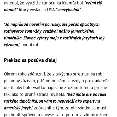
uviedol, že využitie tlmočníka Kremľa bol
"veľmi zlý
nápad,"
ktorý vyslanca USA
"znevýhodnil".
"Ja napríklad hovorím po rusky, ale počas oficiálnych
rozhovorov som vždy využíval nášho (amerického)
tlmočníka. Slovné výrazy majú v rozličných jazykoch iný
význam,"
podotkol.
Preklad sa posúva ďalej
Okrem toho zdôraznil, že z takýchto stretnutí sa robí
písomný záznam, pričom on sám sa vždy u prekladateľa
uistil, aby bolo všetko napísané zrozumiteľne a presne
tak, ako to druhá strana myslela.
"Keď máte ale po ruke
ruského tlmočníka, on vám to nepreloží ako expert na
americký jazyk,"
zdôraznil s tým, že nie všetko sa musí
pochopiť správne a navyše sa to potom v takomto znení