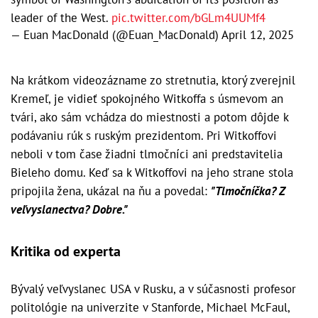
leader of the West.
pic.twitter.com/bGLm4UUMf4
— Euan MacDonald (@Euan_MacDonald)
April 12, 2025
Na krátkom videozázname zo stretnutia, ktorý zverejnil
Kremeľ, je vidieť spokojného Witkoffa s úsmevom an
tvári, ako sám vchádza do miestnosti a potom dôjde k
podávaniu rúk s ruským prezidentom. Pri Witkoffovi
neboli v tom čase žiadni tlmočníci ani predstavitelia
Bieleho domu. Keď sa k Witkoffovi na jeho strane stola
pripojila žena, ukázal na ňu a povedal:
"Tlmočníčka? Z
veľvyslanectva? Dobre."
Kritika od experta
Bývalý veľvyslanec USA v Rusku, a v súčasnosti profesor
politológie na univerzite v Stanforde, Michael McFaul,