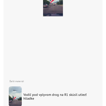
Vodič pod vplyvom drog na R1 skúsil utiecť
hliadke