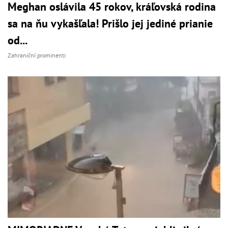
Meghan oslávila 45 rokov, kráľovská rodina
sa na ňu vykašľala! Prišlo jej jediné prianie
od...
Zahraniční prominenti