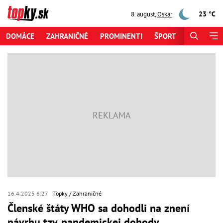
23 °C
8. august
,
Oskar
DOMÁCE
ZAHRANIČNÉ
PROMINENTI
ŠPORT
ZAUJÍMAV
16.4.2025 6:27
Topky
Zahraničné
Členské štáty WHO sa dohodli na znení
návrhu tzv. pandemickej dohody