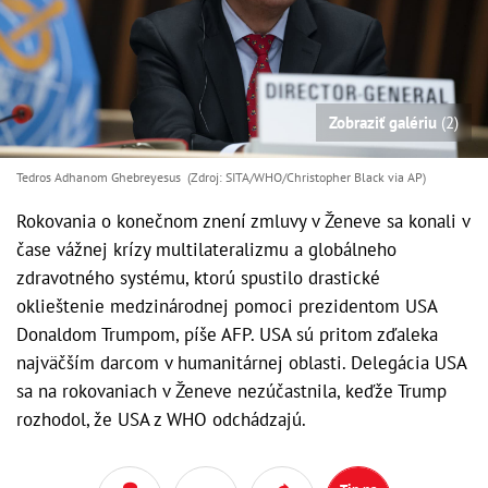
Zobraziť galériu
(2)
Tedros Adhanom Ghebreyesus (Zdroj: SITA/WHO/Christopher Black via AP)
Rokovania o konečnom znení zmluvy v Ženeve sa konali v
čase vážnej krízy multilateralizmu a globálneho
zdravotného systému, ktorú spustilo drastické
oklieštenie medzinárodnej pomoci prezidentom USA
Donaldom Trumpom, píše AFP. USA sú pritom zďaleka
najväčším darcom v humanitárnej oblasti. Delegácia USA
sa na rokovaniach v Ženeve nezúčastnila, keďže Trump
rozhodol, že USA z WHO odchádzajú.