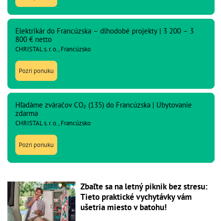
Elektrikár do Francúzska – dlhodobé projekty | 3 200 – 3
800 € netto
CHRISTAL s. r. o., Francúzsko
Pozri ponuku
Hľadáme zváračov CO₂ (135) do Francúzska | Ubytovanie
zdarma
CHRISTAL s. r. o., Francúzsko
Pozri ponuku
Zbaľte sa na letný piknik bez stresu:
Tieto praktické vychytávky vám
ušetria miesto v batohu!