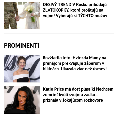
DESIVÝ TREND V Rusku pribúdajú
ZLATOKOPKY, ktoré profitujú na
vojne! Vyberajú si TÝCHTO mužov
PROMINENTI
Rozžiarila leto: Hviezda Mamy na
prenájom prekvapuje záberom v
bikinách. Ukázala viac než úsmev!
Katie Price má dosť plastík! Nechcem
zomrieť kvôli svojmu zadku...
priznala v šokujúcom rozhovore