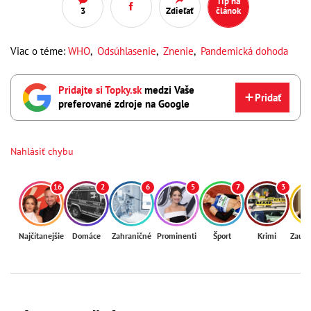
Tip na
3
Zdieľať
článok
Viac o téme:
WHO
,
Odsúhlasenie
,
Znenie
,
Pandemická dohoda
Pridajte si Topky.sk
medzi Vaše
Pridať
preferované zdroje na Google
Nahlásiť chybu
16
2
6
5
7
3
Najčítanejšie
Domáce
Zahraničné
Prominenti
Šport
Krimi
Zaují