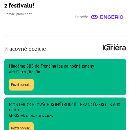
z festivalu!
Domáci prominenti
Pracovné pozície
Hľadáme SBS do Trenčína iba na nočné zmeny
AMMT s.r.o., Trenčín
Pozri ponuku
MONTÉR OCEĽOVÝCH KONŠTRUKCIÍ - FRANCÚZSKO - 3 600
netto
CHRISTAL s. r. o., Francúzsko
Pozri ponuku