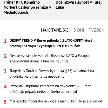
Tréner KFC Komárno
Dožinková slávnosť v Turej
Norbert Czibor po remíze v
Lúke
Michalovciach
NAJČÍTANEJŠIE
3 DNI
TÝŽDEŇ
DESIVÝ TREND V Rusku pribúdajú ZLATOKOPKY, ktoré
profitujú na vojne! Vyberajú si TÝCHTO mužov
Desivé vyhlásenie veliteľa: Rusko už NATO a Európu
zneškodnilo! Aliancia Moskve neublíži
Tragédia v Tatrách: Slovenský turista (†76) skolaboval na
chodníku, oživiť sa ho už nepodarilo
Pozor na uštipnutie komárom na dovolenke: V Európe
pribúdajú prípady nebezpečného ochorenia!
Markizácka moderátorka ukázala mamu: Páni, to je ale kočka!