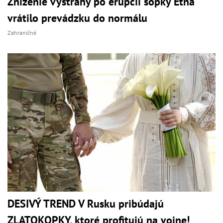
Zníženie výstrahy po erupcii sopky Etna
vrátilo prevádzku do normálu
Zahraničné
DESIVÝ TREND V Rusku pribúdajú
ZLATOKOPKY, ktoré profitujú na vojne!