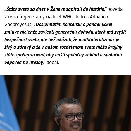
„Štáty sveta sa dnes v Ženeve zapísali do histórie,“
povedal
v reakcii generálny riaditeľ WHO Tedros Adhanom
Ghebreyesus.
„Dosiahnutím konsenzu o pandemickej
zmluve nielenže zaviedli generačnú dohodu, ktorá má zvýšiť
bezpečnosť sveta, ale tiež ukázali, že multilateralizmus je
živý a zdravý a že v našom rozdelenom svete môžu krajiny
stále spolupracovať, aby našli spoločný základ a spoločnú
odpoveď na hrozby,“
dodal.