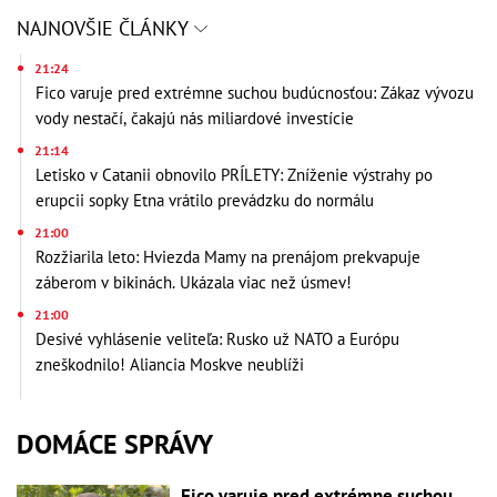
NAJNOVŠIE ČLÁNKY
21:24
Fico varuje pred extrémne suchou budúcnosťou: Zákaz vývozu
vody nestačí, čakajú nás miliardové investície
21:14
Letisko v Catanii obnovilo PRÍLETY: Zníženie výstrahy po
erupcii sopky Etna vrátilo prevádzku do normálu
21:00
Rozžiarila leto: Hviezda Mamy na prenájom prekvapuje
záberom v bikinách. Ukázala viac než úsmev!
21:00
Desivé vyhlásenie veliteľa: Rusko už NATO a Európu
zneškodnilo! Aliancia Moskve neublíži
DOMÁCE SPRÁVY
Fico varuje pred extrémne suchou