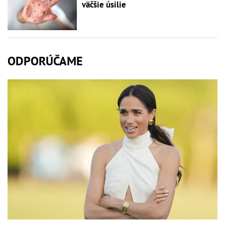
väčšie úsilie
ODPORÚČAME