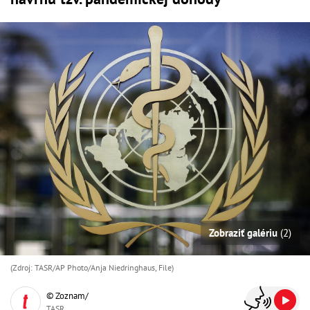
Zobraziť galériu
(2)
(Zdroj: TASR/AP Photo/Anja Niedringhaus, File)
© Zoznam/
TASR