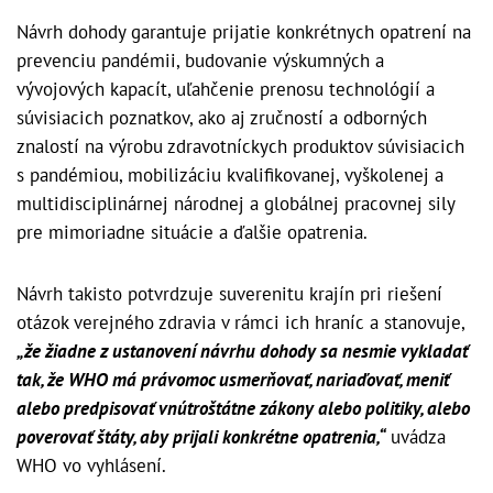
Návrh dohody garantuje prijatie konkrétnych opatrení na
prevenciu pandémii, budovanie výskumných a
vývojových kapacít, uľahčenie prenosu technológií a
súvisiacich poznatkov, ako aj zručností a odborných
znalostí na výrobu zdravotníckych produktov súvisiacich
s pandémiou, mobilizáciu kvalifikovanej, vyškolenej a
multidisciplinárnej národnej a globálnej pracovnej sily
pre mimoriadne situácie a ďalšie opatrenia.
Návrh takisto potvrdzuje suverenitu krajín pri riešení
otázok verejného zdravia v rámci ich hraníc a stanovuje,
„že žiadne z ustanovení návrhu dohody sa nesmie vykladať
tak, že WHO má právomoc usmerňovať, nariaďovať, meniť
alebo predpisovať vnútroštátne zákony alebo politiky, alebo
poverovať štáty, aby prijali konkrétne opatrenia,“
uvádza
WHO vo vyhlásení.