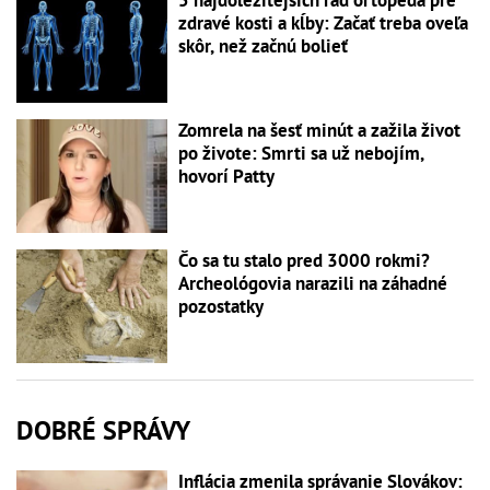
5 najdôležitejších rád ortopéda pre
zdravé kosti a kĺby: Začať treba oveľa
skôr, než začnú bolieť
Zomrela na šesť minút a zažila život
po živote: Smrti sa už nebojím,
hovorí Patty
Čo sa tu stalo pred 3000 rokmi?
Archeológovia narazili na záhadné
pozostatky
DOBRÉ SPRÁVY
Inflácia zmenila správanie Slovákov: