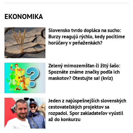
EKONOMIKA
Slovensko tvrdo dopláca na sucho:
Burzy reagujú rýchlo, kedy pocítime
horúčavy v peňaženkách?
Zelený mimozemšťan či žltý šašo:
Spoznáte známe značky podľa ich
maskotov? Otestujte sa! (kvíz)
Jeden z najúspešnejších slovenských
cestovateľských projektov sa
rozpadol. Spor zakladateľov vyústil
až do konkurzu