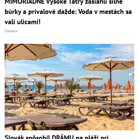
MIMORIADNE Vysoké Tatry zasiahli silné
búrky a prívalové dažde: Voda v mestách sa
valí ulicami!
Domáce
Slovák spôsobil DRÁMU na pláži pri