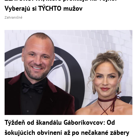
Vyberajú si TÝCHTO mužov
Zahraničné
Týždeň od škandálu Gáboríkovcov: Od
šokujúcich obvinení až po nečakané zábery