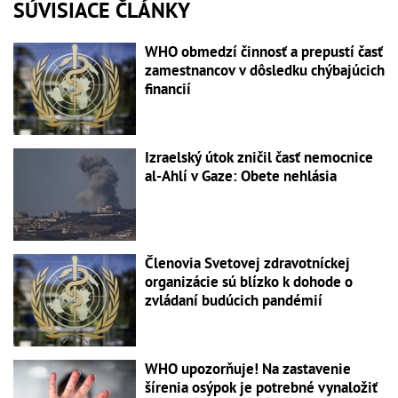
SÚVISIACE ČLÁNKY
WHO obmedzí činnosť a prepustí časť
zamestnancov v dôsledku chýbajúcich
financií
Izraelský útok zničil časť nemocnice
al-Ahlí v Gaze: Obete nehlásia
Členovia Svetovej zdravotníckej
organizácie sú blízko k dohode o
zvládaní budúcich pandémií
WHO upozorňuje! Na zastavenie
šírenia osýpok je potrebné vynaložiť