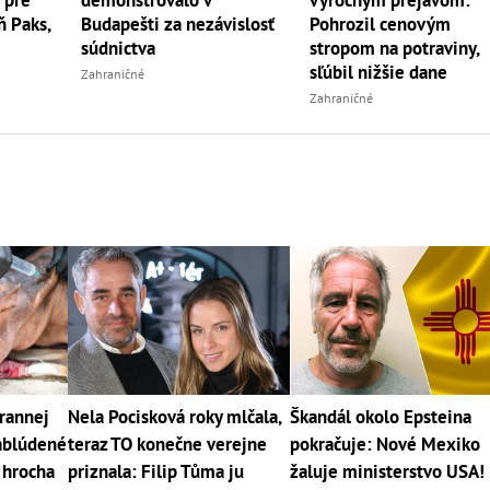
 pre
demonštrovalo v
výročným prejavom:
ň Paks,
Budapešti za nezávislosť
Pohrozil cenovým
súdnictva
stropom na potraviny,
sľúbil nižšie dane
Zahraničné
Zahraničné
rannej
Nela Pocisková roky mlčala,
Škandál okolo Epsteina
Zablúdené
teraz TO konečne verejne
pokračuje: Nové Mexiko
 hrocha
priznala: Filip Tůma ju
žaluje ministerstvo USA!