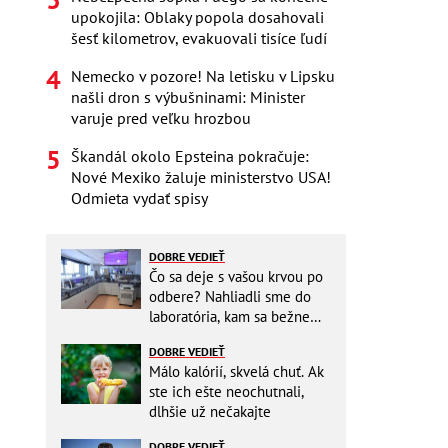
upokojila: Oblaky popola dosahovali
šesť kilometrov, evakuovali tisíce ľudí
Nemecko v pozore! Na letisku v Lipsku
našli dron s výbušninami: Minister
varuje pred veľku hrozbou
Škandál okolo Epsteina pokračuje:
Nové Mexiko žaluje ministerstvo USA!
Odmieta vydať spisy
DOBRE VEDIEŤ
Čo sa deje s vašou krvou po
odbere? Nahliadli sme do
laboratória, kam sa bežne
nikto nedostane
DOBRE VEDIEŤ
Málo kalórií, skvelá chuť. Ak
ste ich ešte neochutnali,
dlhšie už nečakajte
DOBRE VEDIEŤ