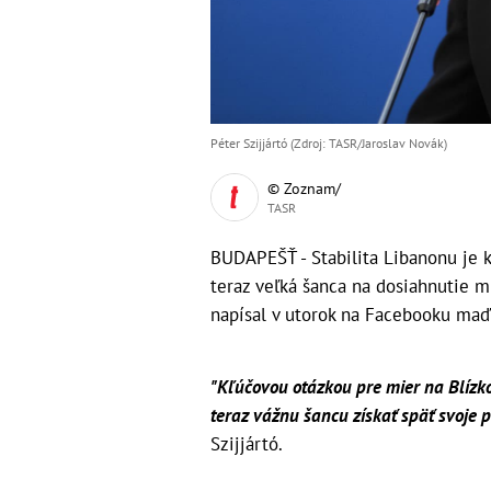
Péter Szijjártó (Zdroj: TASR/Jaroslav Novák)
© Zoznam/
TASR
BUDAPEŠŤ - Stabilita Libanonu je 
teraz veľká šanca na dosiahnutie 
napísal v utorok na Facebooku maďa
"Kľúčovou otázkou pre mier na Blízk
teraz vážnu šancu získať späť svoje 
Szijjártó.