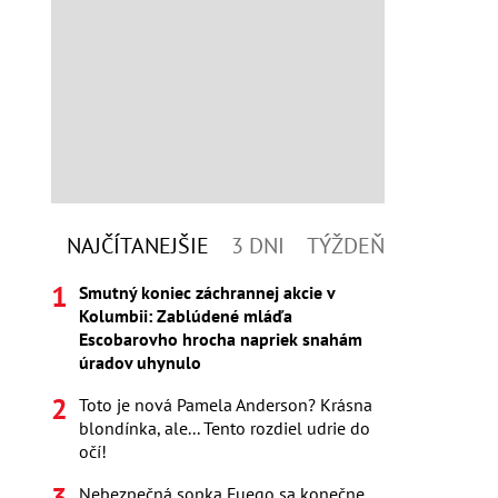
NAJČÍTANEJŠIE
3 DNI
TÝŽDEŇ
Smutný koniec záchrannej akcie v
Kolumbii: Zablúdené mláďa
Escobarovho hrocha napriek snahám
úradov uhynulo
Toto je nová Pamela Anderson? Krásna
blondínka, ale... Tento rozdiel udrie do
očí!
Nebezpečná sopka Fuego sa konečne