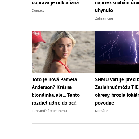
doprava je odklaňaná
napriek snahám úra
uhynulo
Domáce
Zahraničné
Toto je nová Pamela
SHMÚ varuje pred 
Anderson? Krásna
Zasiahnuť môžu TI
blondínka, ale... Tento
okresy, hrozia lokál
rozdiel udrie do očí!
povodne
Zahraniční prominenti
Domáce