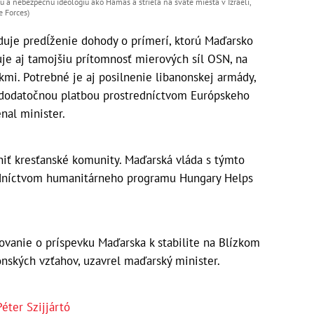
 a nebezpečnú ideológiu ako Hamas a strieľa na sväté miesta v Izraeli,
e Forces)
aduje predĺženie dohody o prímerí, ktorú Maďarsko
je aj tamojšiu prítomnosť mierových síl OSN, na
kmi. Potrebné je aj posilnenie libanonskej armády,
 dodatočnou platbou prostredníctvom Európskeho
nal minister.
lniť kresťanské komunity. Maďarská vláda s týmto
redníctvom humanitárneho programu Hungary Helps
kovanie o príspevku Maďarska k stabilite na Blízkom
nských vzťahov, uzavrel maďarský minister.
Péter Szijjártó