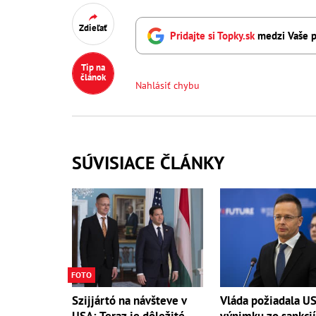
Zdieľať
Pridajte si Topky.sk
medzi Vaše p
Tip na
článok
Nahlásiť chybu
SÚVISIACE ČLÁNKY
FOTO
Szijjártó na návšteve v
Vláda požiadala U