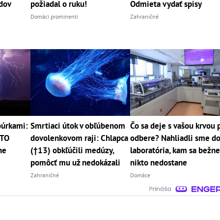
dov
požiadal o ruku!
Odmieta vydať spisy
Domáci prominenti
Zahraničné
búrkami:
Smrtiaci útok v obľúbenom
Čo sa deje s vašou krvou 
ETO
dovolenkovom raji: Chlapca
odbere? Nahliadli sme d
ne
(†13) obkľúčili medúzy,
laboratória, kam sa bežn
pomôcť mu už nedokázali
nikto nedostane
Zahraničné
Domáce