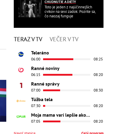
CHUDNUTIE A DIÉTY
Toto je jeden z najúčinnejších
cvikov na sexi zadok: Pozrite sa,
čo naozaj funguje
TERAZ V TV
VEČER V TV
Teleráno
06:00
08:25
Ranné noviny
06:15
08:20
Ranné správy
07:00
08:30
Túžba tela
07:30
08:20
Moja mama varí lepšie ako tvoja
07:05
08:20
Navoľ stanice
Celý program