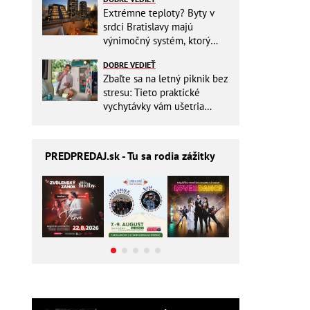
Extrémne teploty? Byty v
srdci Bratislavy majú
výnimočný systém, ktorý
ešte aj šetrí náklady
DOBRE VEDIEŤ
Zbaľte sa na letný piknik bez
stresu: Tieto praktické
vychytávky vám ušetria
miesto v batohu!
PREDPREDAJ
.sk - Tu sa rodia zážitky