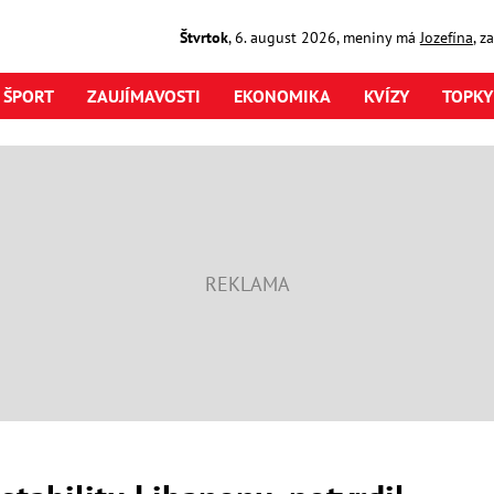
Štvrtok
,
6. august
2026
,
meniny má
Jozefína
, z
ŠPORT
ZAUJÍMAVOSTI
EKONOMIKA
KVÍZY
TOPKY