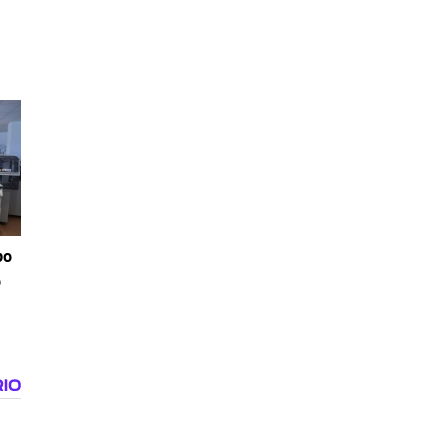
po
o
e