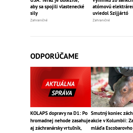
USA: Teraz je dôležité,
výnimku zo sankcií
aby sa spojili vlastenecké
atómovú elektráre
sily
uviedol Szijjártó
Zahraničné
Zahraničné
ODPORÚČAME
KOLAPS dopravy na D1: Po
Smutný koniec zách
hromadnej nehode zasahuje
akcie v Kolumbii: 
aj záchranársky vrtuľník,
mláďa Escobarovho