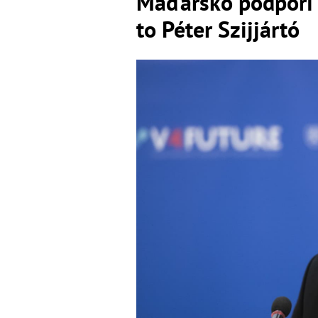
Maďarsko podporí s
to Péter Szijjártó