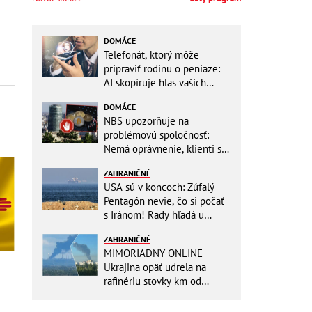
DOMÁCE
Telefonát, ktorý môže
pripraviť rodinu o peniaze:
AI skopíruje hlas vašich
blízkych, odborníci radia
DOMÁCE
jednoduchý trik
NBS upozorňuje na
problémovú spoločnosť:
Nemá oprávnenie, klienti sa
vystavujú veľkému riziku
ZAHRANIČNÉ
USA sú v koncoch: Zúfalý
Pentagón nevie, čo si počať
s Iránom! Rady hľadá u
analytikov
ZAHRANIČNÉ
MIMORIADNY ONLINE
Ukrajina opäť udrela na
rafinériu stovky km od
hraníc! Kyjev získa zabavené
plavidlo Rusov