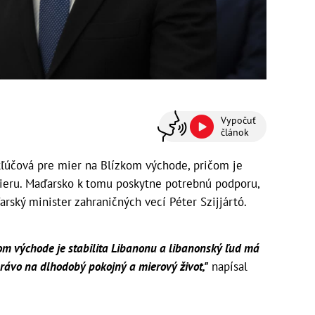
Vypočuť
článok
kľúčová pre mier na Blízkom východe, pričom je
mieru. Maďarsko k tomu poskytne potrebnú podporu,
rský minister zahraničných vecí Péter Szijjártó.
om východe je stabilita Libanonu a libanonský ľud má
právo na dlhodobý pokojný a mierový život,"
napísal