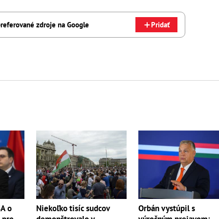
referované zdroje na Google
Pridať
SA o
Niekoľko tisíc sudcov
Orbán vystúpil s