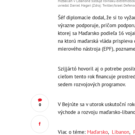
Hizballáh v Libanone sleduje rovnakú extrémistickú
uviedol Daniel Hagari (Zdroj: Twitter/Israel Defens
Šéf diplomacie dodal, že si to vyž
výrazne podporuje, pričom podporu
ktorej sa Maďarsko podieľa 16 voja
na ktorú maďarská vláda prispieva
mierového nástroja (EPF), pozname
Szijjártó hovoril aj o potrebe posi
cieľom tento rok financuje prost
sedem rozvojových programov.
V Bejrúte sa v utorok uskutoční ro
0
východe a rozvoju maďarsko-libano
Viac o téme:
Maďarsko
,
Libanon
,