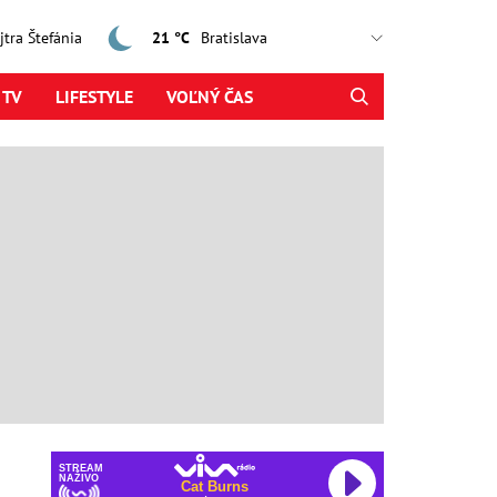
ajtra Štefánia
21 °C
 TV
LIFESTYLE
VOĽNÝ ČAS
STREAM
NAŽIVO
Cat Burns