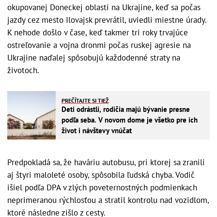
okupovanej Doneckej oblasti na Ukrajine, keď sa počas
jazdy cez mesto Ilovajsk prevrátil, uviedli miestne úrady.
K nehode došlo v čase, keď takmer tri roky trvajúce
ostreľovanie a vojna dronmi počas ruskej agresie na
Ukrajine naďalej spôsobujú každodenné straty na
životoch.
PREČÍTAJTE SI TIEŽ
Deti odrástli, rodičia majú bývanie presne
podľa seba. V novom dome je všetko pre ich
život i návštevy vnúčat
Predpokladá sa, že haváriu autobusu, pri ktorej sa zranili
aj štyri maloleté osoby, spôsobila ľudská chyba. Vodič
išiel podľa DPA v zlých poveternostných podmienkach
neprimeranou rýchlosťou a stratil kontrolu nad vozidlom,
ktoré následne zišlo z cesty.