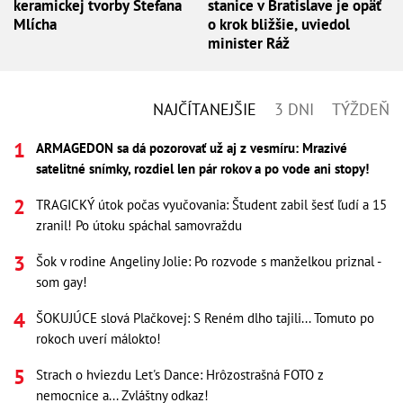
keramickej tvorby Štefana
stanice v Bratislave je opäť
Mlícha
o krok bližšie, uviedol
minister Ráž
NAJČÍTANEJŠIE
3 DNI
TÝŽDEŇ
ARMAGEDON sa dá pozorovať už aj z vesmíru: Mrazivé
satelitné snímky, rozdiel len pár rokov a po vode ani stopy!
TRAGICKÝ útok počas vyučovania: Študent zabil šesť ľudí a 15
zranil! Po útoku spáchal samovraždu
Šok v rodine Angeliny Jolie: Po rozvode s manželkou priznal -
som gay!
ŠOKUJÚCE slová Plačkovej: S Reném dlho tajili... Tomuto po
rokoch uverí málokto!
Strach o hviezdu Let's Dance: Hrôzostrašná FOTO z
nemocnice a... Zvláštny odkaz!