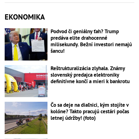
EKONOMIKA
Podvod či geniálny ťah? Trump
predáva elite drahocenné
milisekundy. Bežní investori nemajú
šancu!
Reštrukturalizácia zlyhala. Známy
slovenský predajca elektroniky
definitívne končí a mieri k bankrotu
Čo sa deje na diaľnici, kým stojíte v
kolóne? Takto pracujú cestári počas
letnej údržby! (foto)