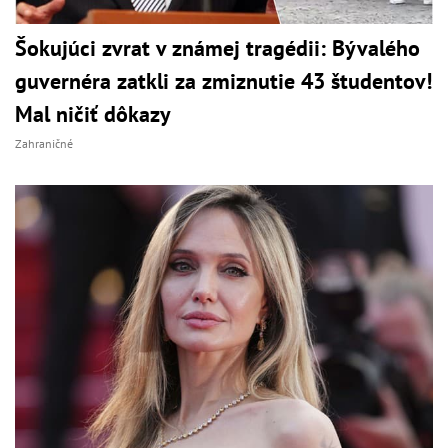
Šokujúci zvrat v známej tragédii: Bývalého
guvernéra zatkli za zmiznutie 43 študentov!
Mal ničiť dôkazy
Zahraničné