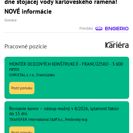
dne stojacej vody karloveského ramena!
NOVÉ informácie
Domáce
Pracovné pozície
MONTÉR OCEĽOVÝCH KONŠTRUKCIÍ - FRANCÚZSKO - 3 600
netto
CHRISTAL s. r. o., Francúzsko
Pozri ponuku
Rovnanie kovov – nástup možný v 8/2026, splatnosť faktúr
do 15 dní.
TRANSFER International Staff k.s., Prešovský kraj
Pozri ponuku