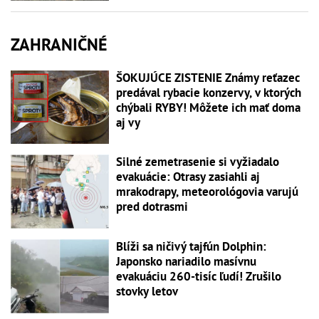
ZAHRANIČNÉ
ŠOKUJÚCE ZISTENIE Známy reťazec
predával rybacie konzervy, v ktorých
chýbali RYBY! Môžete ich mať doma
aj vy
Silné zemetrasenie si vyžiadalo
evakuácie: Otrasy zasiahli aj
mrakodrapy, meteorológovia varujú
pred dotrasmi
Blíži sa ničivý tajfún Dolphin:
Japonsko nariadilo masívnu
evakuáciu 260-tisíc ľudí! Zrušilo
stovky letov