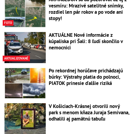
vesmíru: Mrazivé satelitné snímky,
rozdiel len pár rokov a po vode ani
stopy!
FOTO
AKTUÁLNE Nové informácie z
kúpaliska pri Šali: 8 ľudí skončilo v
nemocnici
AKTUALIZOVANÉ
Po rekordnej horúčave prichádzajú
búrky: Výstrahy platia do polnoci,
PIATOK prinesie ďalšie riziká
V Košiciach-Krásnej otvorili nový
park s menom kňaza Juraja Semivana,
odhalili aj pamätnú tabuľu