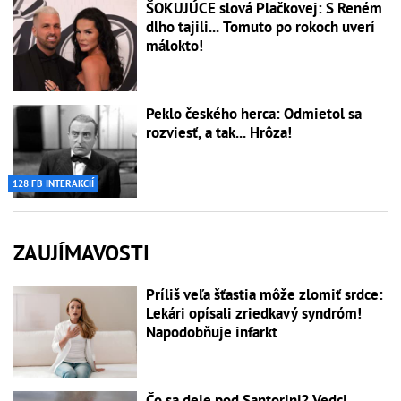
ŠOKUJÚCE slová Plačkovej: S Reném
dlho tajili... Tomuto po rokoch uverí
málokto!
Peklo českého herca: Odmietol sa
rozviesť, a tak... Hrôza!
128 FB INTERAKCIÍ
ZAUJÍMAVOSTI
Príliš veľa šťastia môže zlomiť srdce:
Lekári opísali zriedkavý syndróm!
Napodobňuje infarkt
Čo sa deje pod Santorini? Vedci