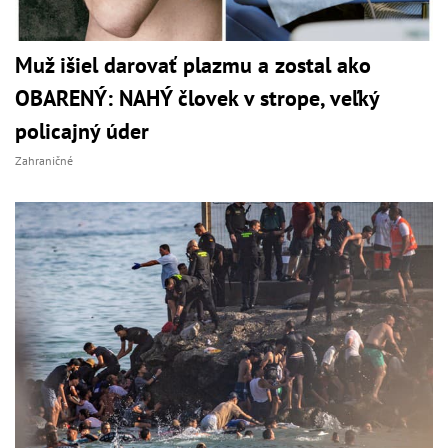
Muž išiel darovať plazmu a zostal ako
OBARENÝ: NAHÝ človek v strope, veľký
policajný úder
Zahraničné