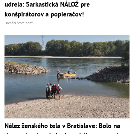
udrela: Sarkastická NÁLOŽ pre
konšpirátorov a popieračov!
Domáci prominenti
Nález ženského tela v Bratislave: Bolo na