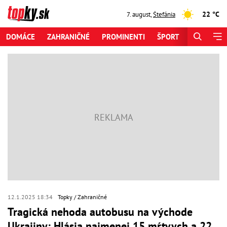
22 °C
7. august
,
Štefánia
DOMÁCE
ZAHRANIČNÉ
PROMINENTI
ŠPORT
ZAUJÍMAV
12.1.2025 18:34
Topky
Zahraničné
Tragická nehoda autobusu na východe
Ukrajiny: Hlásia najmenej 15 mŕtvych a 22