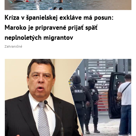
Kríza v španielskej exkláve má posun:
Maroko je pripravené prijať späť
neplnoletých migrantov
Zahraničné