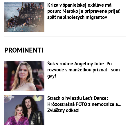
Kríza v španielskej exkláve má
posun: Maroko je pripravené prijať
späť neplnoletých migrantov
PROMINENTI
Šok v rodine Angeliny Jolie: Po
rozvode s manželkou priznal - som
gay!
Strach o hviezdu Let's Dance:
Hrôzostrašná FOTO z nemocnice a...
Zvláštny odkaz!