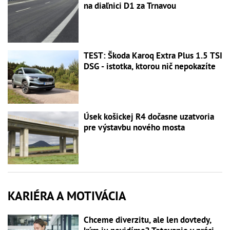
na diaľnici D1 za Trnavou
TEST: Škoda Karoq Extra Plus 1.5 TSI
DSG - istotka, ktorou nič nepokazíte
Úsek košickej R4 dočasne uzatvoria
pre výstavbu nového mosta
KARIÉRA A MOTIVÁCIA
Chceme diverzitu, ale len dovtedy,