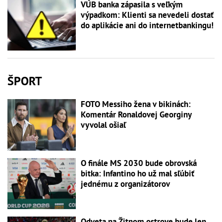
VÚB banka zápasila s veľkým
výpadkom: Klienti sa nevedeli dostať
do aplikácie ani do internetbankingu!
ŠPORT
FOTO Messiho žena v bikinách:
Komentár Ronaldovej Georginy
vyvolal ošiaľ
O finále MS 2030 bude obrovská
bitka: Infantino ho už mal sľúbiť
jednému z organizátorov
Odveta na Žitnom ostrove bude len