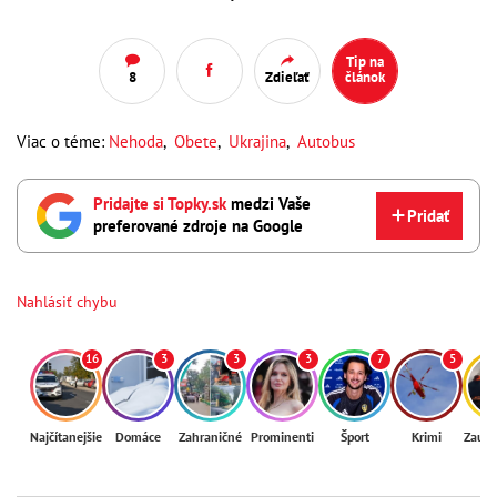
Tip na
8
Zdieľať
článok
Viac o téme:
Nehoda
,
Obete
,
Ukrajina
,
Autobus
Pridajte si Topky.sk
medzi Vaše
Pridať
preferované zdroje na Google
Nahlásiť chybu
16
3
3
3
7
5
Najčítanejšie
Domáce
Zahraničné
Prominenti
Šport
Krimi
Zaují