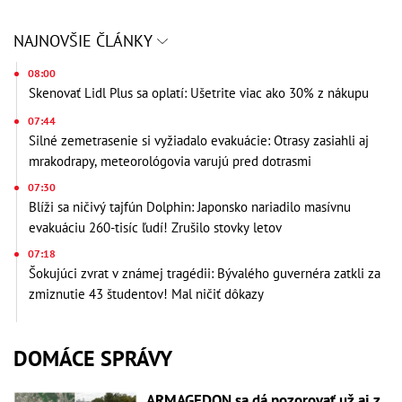
NAJNOVŠIE ČLÁNKY
08:00
Skenovať Lidl Plus sa oplatí: Ušetrite viac ako 30% z nákupu
07:44
Silné zemetrasenie si vyžiadalo evakuácie: Otrasy zasiahli aj
mrakodrapy, meteorológovia varujú pred dotrasmi
07:30
Blíži sa ničivý tajfún Dolphin: Japonsko nariadilo masívnu
evakuáciu 260-tisíc ľudí! Zrušilo stovky letov
07:18
Šokujúci zvrat v známej tragédii: Bývalého guvernéra zatkli za
zmiznutie 43 študentov! Mal ničiť dôkazy
DOMÁCE SPRÁVY
ARMAGEDON sa dá pozorovať už aj z