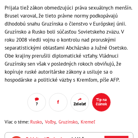
Prijala tiež zákon obmedzujúci práva sexuálnych menšín.
Brusel varoval, že tieto právne normy podkopávajú
dlhodobú snahu Gruzínska o členstvo v Európskej únii.
Gruzínsko a Rusko boli súčasťou Sovietskeho zväzu. V
roku 2008 viedli vojnu o kontrolu nad proruskými
separatistickými oblasťami Abcházsko a Južné Osetsko.
Obe krajiny prerušili diplomatické vzťahy. Vládnuci
Gruzínsky sen však v posledných rokoch obviňujú, že
kopíruje ruské autoritárske zákony a usiluje sa o
hospodárske a politické väzby s Kremľom, píše AFP.
Tip na
7
Zdieľať
článok
Viac o téme:
Rusko
,
Voľby
,
Gruzínsko
,
Kremeľ