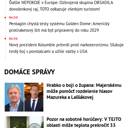
Ďalšie NEPOKOJE v Európe: Ozbrojená skupina OBSADILA
dovolenkový raj, TOTO odkazuje všetkým turistom!
06:50
Pentagón chystá testy systému Golden Dome: Americký
protiraketový štít má byť pripravený do roku 2029
06:36
Nový prezident Kolumbie pritvrdí proti narkoterorizmu: Sľubuje
tvrdý boj s povstalcami a užšie väzby s USA
DOMÁCE SPRÁVY
Hrabko o boji o župana: Majerskému
môže pomôcť rozdelenie hlasov
Mazureka a Laššákovej
Pozor na sobotné horúčavy: V TEJTO
oblasti môže teplota prekročiť 33