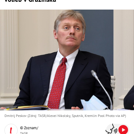
Dmitrij Peskov (Zdroj: TASR/Alexei Nikolsky, Sputnik, Kremlin Pool Photo via AP)
© Zoznam/
TASR