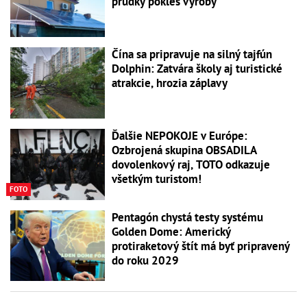
prudký pokles výroby
Čína sa pripravuje na silný tajfún
Dolphin: Zatvára školy aj turistické
atrakcie, hrozia záplavy
Ďalšie NEPOKOJE v Európe:
Ozbrojená skupina OBSADILA
dovolenkový raj, TOTO odkazuje
všetkým turistom!
FOTO
Pentagón chystá testy systému
Golden Dome: Americký
protiraketový štít má byť pripravený
do roku 2029