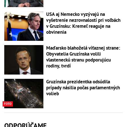
USA aj Nemecko vyzývajú na
vyšetrenie nezrovnalostí pri voľbách
v Gruzínsku: Kremeľ reaguje na
obvinenia
Maďarsko blahoželá víťaznej strane:
Obyvatelia Gruzínska volili
vlasteneckú stranu podporujúcu
rodiny, tvrdí
Gruzínska prezidentka odsúdila
prípady násilia počas parlamentných
volieb
FOTO
ODPORÚČAME