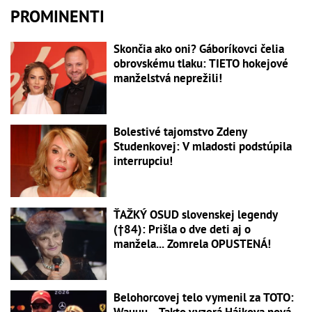
PROMINENTI
Skončia ako oni? Gáboríkovci čelia
obrovskému tlaku: TIETO hokejové
manželstvá neprežili!
Bolestivé tajomstvo Zdeny
Studenkovej: V mladosti podstúpila
interrupciu!
ŤAŽKÝ OSUD slovenskej legendy
(†84): Prišla o dve deti aj o
manžela... Zomrela OPUSTENÁ!
Belohorcovej telo vymenil za TOTO:
Wauuu... Takto vyzerá Hájkova nová