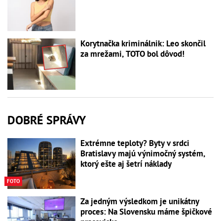
Korytnačka kriminálnik: Leo skončil
za mrežami, TOTO bol dôvod!
DOBRÉ SPRÁVY
Extrémne teploty? Byty v srdci
Bratislavy majú výnimočný systém,
ktorý ešte aj šetrí náklady
FOTO
Za jedným výsledkom je unikátny
proces: Na Slovensku máme špičkové