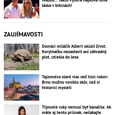
láska v bikinách!
ZAUJÍMAVOSTI
Domáci miláčik Albert okúsil život:
Korytnačku nezastavil ani záhradný
plot, utiekla do lesa
Tajomstvo staré viac než tisíc rokov:
Brno možno vzniklo skôr, než si
historici mysleli
Tŕpnutie ruky nemusí byť banalita: Ak
máte aj tento príznak, nečakajte