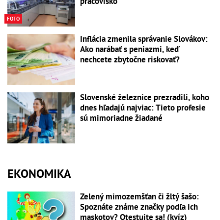
pracovisko
FOTO
Inflácia zmenila správanie Slovákov:
Ako narábať s peniazmi, keď
nechcete zbytočne riskovať?
Slovenské železnice prezradili, koho
dnes hľadajú najviac: Tieto profesie
sú mimoriadne žiadané
EKONOMIKA
Zelený mimozemšťan či žltý šašo:
Spoznáte známe značky podľa ich
maskotov? Otestujte sa! (kvíz)