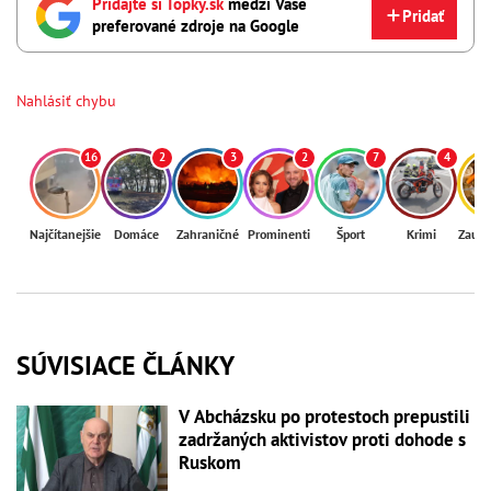
Pridajte si Topky.sk
medzi Vaše
Pridať
preferované zdroje na Google
Nahlásiť chybu
16
2
3
2
7
4
Najčítanejšie
Domáce
Zahraničné
Prominenti
Šport
Krimi
Zaují
SÚVISIACE ČLÁNKY
V Abcházsku po protestoch prepustili
zadržaných aktivistov proti dohode s
Ruskom