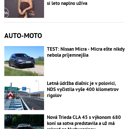
si leto naplno užíva
AUTO-MOTO
TEST: Nissan Micra - Micra ešte nikdy
nebola príjemnejšia
Letná údržba diaľnic je v polovici,
NDS vyčistila vyše 400 kilometrov
rigolov
Nová Trieda CLA 45 s výkonom 680
koní sa sotva predstavila a už má