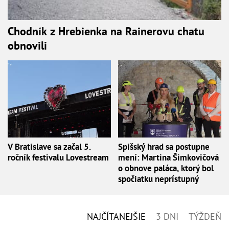
Chodník z Hrebienka na Rainerovu chatu
obnovili
V Bratislave sa začal 5.
Spišský hrad sa postupne
ročník festivalu Lovestream
mení: Martina Šimkovičová
o obnove paláca, ktorý bol
spočiatku neprístupný
NAJČÍTANEJŠIE
3 DNI
TÝŽDEŇ