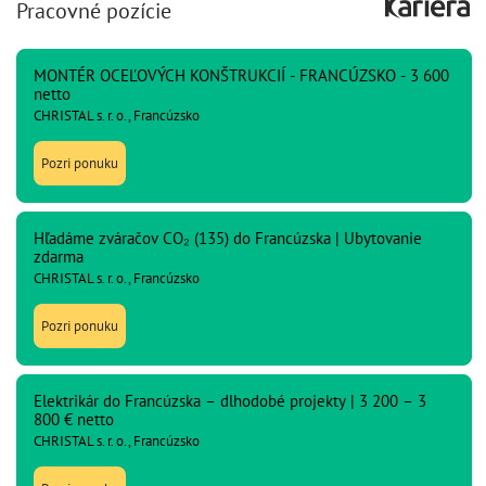
Pracovné pozície
MONTÉR OCEĽOVÝCH KONŠTRUKCIÍ - FRANCÚZSKO - 3 600
netto
CHRISTAL s. r. o., Francúzsko
Pozri ponuku
Hľadáme zváračov CO₂ (135) do Francúzska | Ubytovanie
zdarma
CHRISTAL s. r. o., Francúzsko
Pozri ponuku
Elektrikár do Francúzska – dlhodobé projekty | 3 200 – 3
800 € netto
CHRISTAL s. r. o., Francúzsko