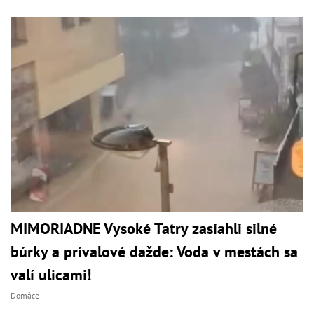
MIMORIADNE Vysoké Tatry zasiahli silné
búrky a prívalové dažde: Voda v mestách sa
valí ulicami!
Domáce