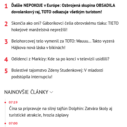
Ďalšie NEPOKOJE v Európe: Ozbrojená skupina OBSADILA
dovolenkový raj, TOTO odkazuje všetkým turistom!
Skončia ako oni? Gáboríkovci čelia obrovskému tlaku: TIETO
hokejové manželstvá neprežili!
Belohorcovej telo vymenil za TOTO: Wauuu... Takto vyzerá
Hájkova nová láska v bikinách!
Odídenci z Markízy: Kde sa po konci v televízii usídlili?
Bolestivé tajomstvo Zdeny Studenkovej: V mladosti
podstúpila interrupciu!
NAJNOVŠIE ČLÁNKY
07:19
Čína sa pripravuje na silný tajfún Dolphin: Zatvára školy aj
turistické atrakcie, hrozia záplavy
07:00