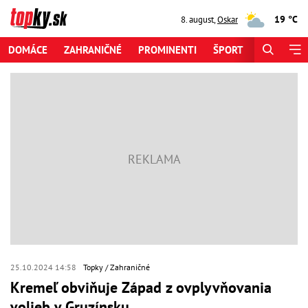
19 °C
8. august
,
Oskar
DOMÁCE
ZAHRANIČNÉ
PROMINENTI
ŠPORT
ZAUJÍMAV
25.10.2024 14:58
Topky
Zahraničné
Kremeľ obviňuje Západ z ovplyvňovania
volieb v Gruzínsku