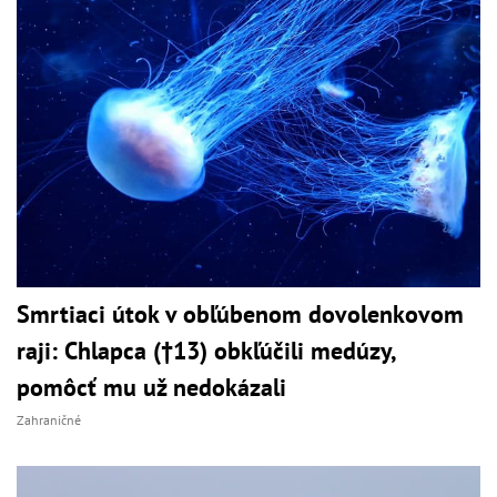
Smrtiaci útok v obľúbenom dovolenkovom
raji: Chlapca (†13) obkľúčili medúzy,
pomôcť mu už nedokázali
Zahraničné