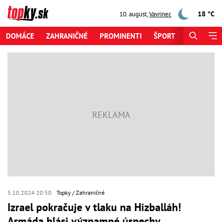
18 °C
10. august
,
Vavrinec
DOMÁCE
ZAHRANIČNÉ
PROMINENTI
ŠPORT
ZAUJÍMAV
5.10.2024 20:50
Topky
Zahraničné
Izrael pokračuje v tlaku na Hizballáh!
Armáda hlási významné úspechy