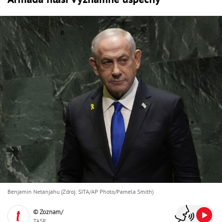
Benjamin Netanjahu (Zdroj: SITA/AP Photo/Pamela Smith)
© Zoznam/
TASR