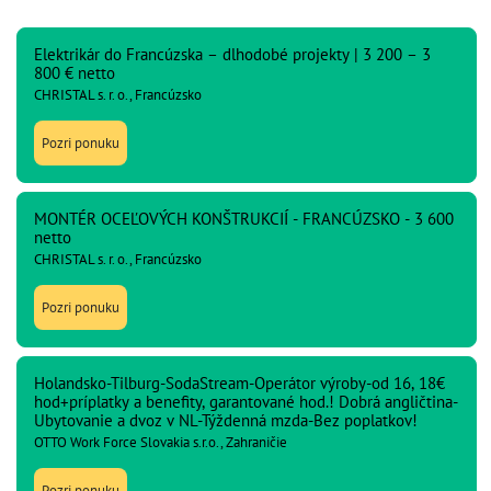
Elektrikár do Francúzska – dlhodobé projekty | 3 200 – 3
800 € netto
CHRISTAL s. r. o., Francúzsko
Pozri ponuku
MONTÉR OCEĽOVÝCH KONŠTRUKCIÍ - FRANCÚZSKO - 3 600
netto
CHRISTAL s. r. o., Francúzsko
Pozri ponuku
Holandsko-Tilburg-SodaStream-Operátor výroby-od 16, 18€
hod+príplatky a benefity, garantované hod.! Dobrá angličtina-
Ubytovanie a dvoz v NL-Týždenná mzda-Bez poplatkov!
OTTO Work Force Slovakia s.r.o., Zahraničie
Pozri ponuku