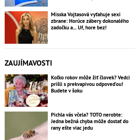
Misska Vojtasová vyťahuje sexi
zbrane: Horúce zábery dokonalého
zadočku a... Uf, hore bez!
ZAUJÍMAVOSTI
Koľko rokov môže žiť človek? Vedci
prišli s prekvapivou odpoveďou!
Budete v šoku
Pichla vás včela? TOTO nerobte:
Jedna bežná chyba môže dostať do
rany ešte viac jedu