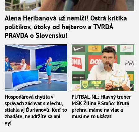
Alena Heribanová už nemlčí! Ostrá kritika
politikov, útoky od hejterov a TVRDÁ
PRAVDA o Slovensku!
Hospodárová chytila v
FUTBAL-NL: Hlavný tréner
správach záchvat smiechu,
MŠK Žilina P.Staňo: Krutá
stiahla aj Ďurianovú: Keď to
prehra, máme na viac a
zbadáte, neudržíte sa ani
musíme to ukázať
vy!