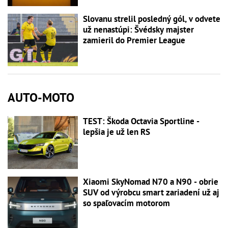
Slovanu strelil posledný gól, v odvete
už nenastúpi: Švédsky majster
zamieril do Premier League
AUTO-MOTO
TEST: Škoda Octavia Sportline -
lepšia je už len RS
Xiaomi SkyNomad N70 a N90 - obrie
SUV od výrobcu smart zariadení už aj
so spaľovacím motorom