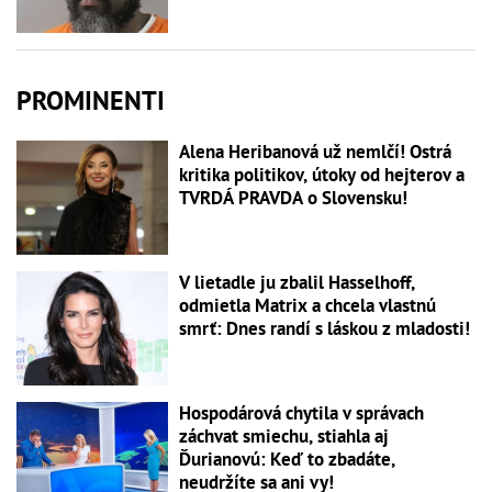
PROMINENTI
Alena Heribanová už nemlčí! Ostrá
kritika politikov, útoky od hejterov a
TVRDÁ PRAVDA o Slovensku!
V lietadle ju zbalil Hasselhoff,
odmietla Matrix a chcela vlastnú
smrť: Dnes randí s láskou z mladosti!
Hospodárová chytila v správach
záchvat smiechu, stiahla aj
Ďurianovú: Keď to zbadáte,
neudržíte sa ani vy!