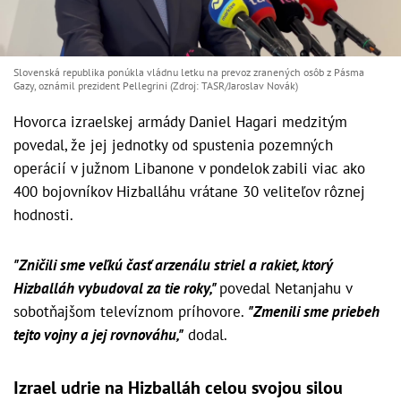
Slovenská republika ponúkla vládnu letku na prevoz zranených osôb z Pásma
Gazy, oznámil prezident Pellegrini (Zdroj: TASR/Jaroslav Novák)
Hovorca izraelskej armády Daniel Hagari medzitým
povedal, že jej jednotky od spustenia pozemných
operácií v južnom Libanone v pondelok zabili viac ako
400 bojovníkov Hizballáhu vrátane 30 veliteľov rôznej
hodnosti.
"Zničili sme veľkú časť arzenálu striel a rakiet, ktorý
Hizballáh vybudoval za tie roky,"
povedal Netanjahu v
sobotňajšom televíznom príhovore.
"Zmenili sme priebeh
tejto vojny a jej rovnováhu,"
dodal.
Izrael udrie na Hizballáh celou svojou silou