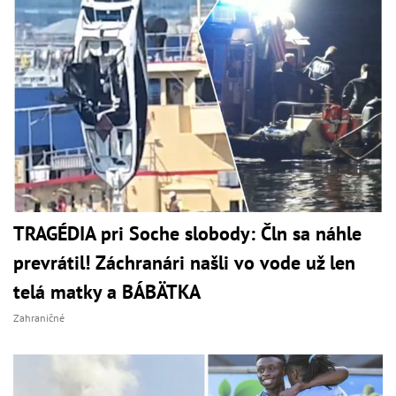
TRAGÉDIA pri Soche slobody: Čln sa náhle
prevrátil! Záchranári našli vo vode už len
telá matky a BÁBÄTKA
Zahraničné