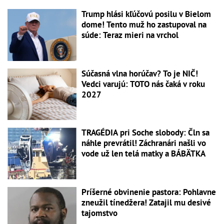
Trump hlási kľúčovú posilu v Bielom
dome! Tento muž ho zastupoval na
súde: Teraz mieri na vrchol
Súčasná vlna horúčav? To je NIČ!
Vedci varujú: TOTO nás čaká v roku
2027
TRAGÉDIA pri Soche slobody: Čln sa
náhle prevrátil! Záchranári našli vo
vode už len telá matky a BÁBÄTKA
Príšerné obvinenie pastora: Pohlavne
zneužil tínedžera! Zatajil mu desivé
tajomstvo