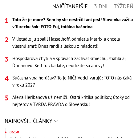
NAJČÍTANEJŠIE
3 DNI
TÝŽDEŇ
Toto že je more? Sem by ste nestrčili ani prst! Slovenka zažila
v Turecku šok: FOTO Fuj, totálna bačorina
V lietadle ju zbalil Hasselhoff, odmietla Matrix a chcela
vlastnú smrť: Dnes randí s láskou z mladosti!
Hospodárová chytila v správach záchvat smiechu, stiahla aj
Ďurianovú: Keď to zbadáte, neudržíte sa ani vy!
Súčasná vlna horúčav? To je NIČ! Vedci varujú: TOTO nás čaká
v roku 2027
Alena Heribanová už nemlčí! Ostrá kritika politikov, útoky od
hejterov a TVRDÁ PRAVDA o Slovensku!
NAJNOVŠIE ČLÁNKY
06:30