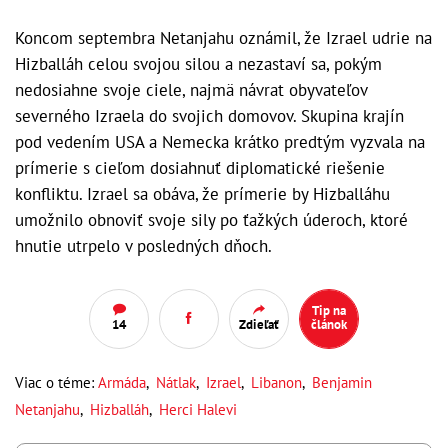
Koncom septembra Netanjahu oznámil, že Izrael udrie na
Hizballáh celou svojou silou a nezastaví sa, pokým
nedosiahne svoje ciele, najmä návrat obyvateľov
severného Izraela do svojich domovov. Skupina krajín
pod vedením USA a Nemecka krátko predtým vyzvala na
prímerie s cieľom dosiahnuť diplomatické riešenie
konfliktu. Izrael sa obáva, že prímerie by Hizballáhu
umožnilo obnoviť svoje sily po ťažkých úderoch, ktoré
hnutie utrpelo v posledných dňoch.
Tip na
14
Zdieľať
článok
Viac o téme:
Armáda
,
Nátlak
,
Izrael
,
Libanon
,
Benjamin
Netanjahu
,
Hizballáh
,
Herci Halevi