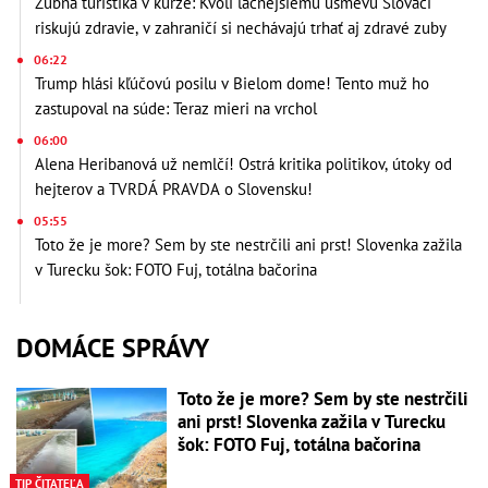
Zubná turistika v kurze: Kvôli lacnejšiemu úsmevu Slováci
riskujú zdravie, v zahraničí si nechávajú trhať aj zdravé zuby
06:22
Trump hlási kľúčovú posilu v Bielom dome! Tento muž ho
zastupoval na súde: Teraz mieri na vrchol
06:00
Alena Heribanová už nemlčí! Ostrá kritika politikov, útoky od
hejterov a TVRDÁ PRAVDA o Slovensku!
05:55
Toto že je more? Sem by ste nestrčili ani prst! Slovenka zažila
v Turecku šok: FOTO Fuj, totálna bačorina
DOMÁCE SPRÁVY
Toto že je more? Sem by ste nestrčili
ani prst! Slovenka zažila v Turecku
šok: FOTO Fuj, totálna bačorina
TIP ČITATEĽA