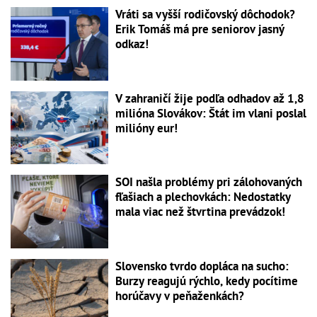
Vráti sa vyšší rodičovský dôchodok?
Erik Tomáš má pre seniorov jasný
odkaz!
V zahraničí žije podľa odhadov až 1,8
milióna Slovákov: Štát im vlani poslal
milióny eur!
SOI našla problémy pri zálohovaných
fľašiach a plechovkách: Nedostatky
mala viac než štvrtina prevádzok!
Slovensko tvrdo dopláca na sucho:
Burzy reagujú rýchlo, kedy pocítime
horúčavy v peňaženkách?