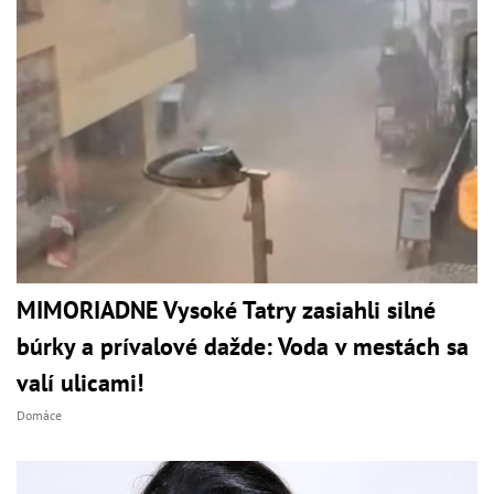
MIMORIADNE Vysoké Tatry zasiahli silné
búrky a prívalové dažde: Voda v mestách sa
valí ulicami!
Domáce