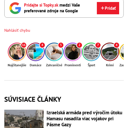
Pridajte si Topky.sk
medzi Vaše
Pridať
preferované zdroje na Google
Nahlásiť chybu
16
4
5
2
7
4
Najčítanejšie
Domáce
Zahraničné
Prominenti
Šport
Krimi
Zaují
SÚVISIACE ČLÁNKY
Izraelská armáda pred výročím útoku
Hamasu nasadila viac vojakov pri
Pásme Gazy