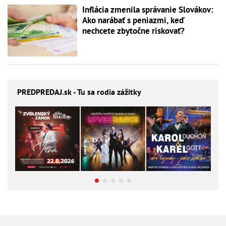
Inflácia zmenila správanie Slovákov:
Ako narábať s peniazmi, keď
nechcete zbytočne riskovať?
PREDPREDAJ
.sk - Tu sa rodia zážitky