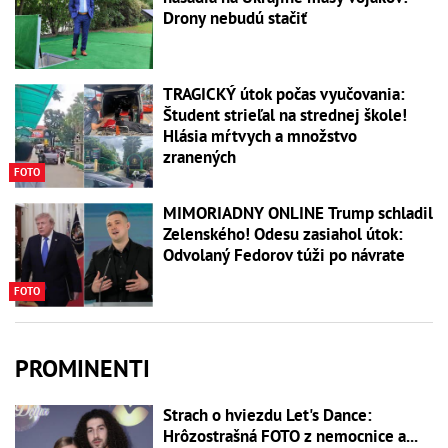
Drony nebudú stačiť
TRAGICKÝ útok počas vyučovania:
Študent strieľal na strednej škole!
Hlásia mŕtvych a množstvo
zranených
FOTO
MIMORIADNY ONLINE Trump schladil
Zelenského! Odesu zasiahol útok:
Odvolaný Fedorov túži po návrate
FOTO
PROMINENTI
Strach o hviezdu Let's Dance:
Hrôzostrašná FOTO z nemocnice a...