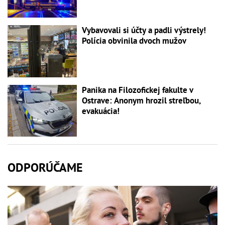
Vybavovali si účty a padli výstrely!
Polícia obvinila dvoch mužov
Panika na Filozofickej fakulte v
Ostrave: Anonym hrozil streľbou,
evakuácia!
ODPORÚČAME