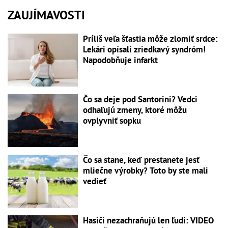
ZAUJÍMAVOSTI
Príliš veľa šťastia môže zlomiť srdce:
Lekári opísali zriedkavý syndróm!
Napodobňuje infarkt
Čo sa deje pod Santorini? Vedci
odhaľujú zmeny, ktoré môžu
ovplyvniť sopku
Čo sa stane, keď prestanete jesť
mliečne výrobky? Toto by ste mali
vedieť
Hasiči nezachraňujú len ľudí: VIDEO