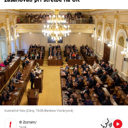
Ilustračné foto (Zdroj: TASR/Barbora Vizváryová)
© Zoznam/
TASR