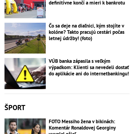
definitívne končí a mieri k bankrotu
Čo sa deje na diaľnici, kým stojíte v
kolóne? Takto pracujú cestári počas
letnej údržby! (foto)
VÚB banka zápasila s veľkým
výpadkom: Klienti sa nevedeli dostať
do aplikácie ani do internetbankingu!
ŠPORT
FOTO Messiho žena v bikinách:
Komentár Ronaldovej Georginy
vyvolal ošiaľ