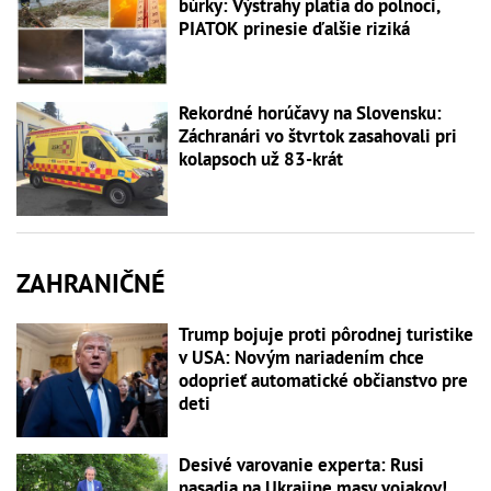
búrky: Výstrahy platia do polnoci,
PIATOK prinesie ďalšie riziká
Rekordné horúčavy na Slovensku:
Záchranári vo štvrtok zasahovali pri
kolapsoch už 83-krát
ZAHRANIČNÉ
Trump bojuje proti pôrodnej turistike
v USA: Novým nariadením chce
odoprieť automatické občianstvo pre
deti
Desivé varovanie experta: Rusi
nasadia na Ukrajine masy vojakov!