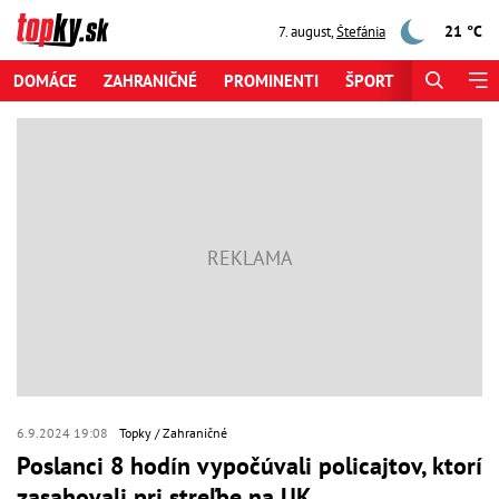
21 °C
7. august
,
Štefánia
DOMÁCE
ZAHRANIČNÉ
PROMINENTI
ŠPORT
ZAUJÍMAV
6.9.2024 19:08
Topky
Zahraničné
Poslanci 8 hodín vypočúvali policajtov, ktorí
zasahovali pri streľbe na UK