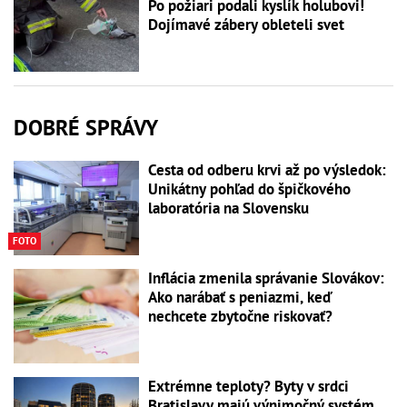
Po požiari podali kyslík holubovi!
Dojímavé zábery obleteli svet
DOBRÉ SPRÁVY
Cesta od odberu krvi až po výsledok:
Unikátny pohľad do špičkového
laboratória na Slovensku
FOTO
Inflácia zmenila správanie Slovákov:
Ako narábať s peniazmi, keď
nechcete zbytočne riskovať?
Extrémne teploty? Byty v srdci
Bratislavy majú výnimočný systém,