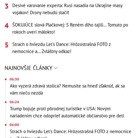
Desivé varovanie experta: Rusi nasadia na Ukrajine masy
vojakov! Drony nebudú stačiť
ŠOKUJÚCE slová Plačkovej: S Reném dlho tajili... Tomuto po
rokoch uverí málokto!
Strach o hviezdu Let's Dance: Hrôzostrašná FOTO z
nemocnice a... Zvláštny odkaz!
NAJNOVŠIE ČLÁNKY
06:30
Ako vyzerá zdravá stolica? Nemusíte sa hneď zľaknúť, ak sa
vám niečo nezdá
06:24
Trump bojuje proti pôrodnej turistike v USA: Novým
nariadením chce odoprieť automatické občianstvo pre deti
06:00
Strach o hviezdu Let's Dance: Hrôzostrašná FOTO z nemocnice