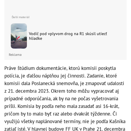
Vodič pod vplyvom drog na R1 skúsil utiecť
hliadke
Reklama
Práve štúdium dokumentácie, ktorú komisii poskytla
polícia, je ďalšou náplňou jej činnosti. Zadanie, ktoré
komisii dala Poslanecká snemovňa, je zmapovať udalosti
z 21. decembra 2023. Okrem toho môžu vypracovať aj
prípadné odporúčania, ak by na ne počas vyšetrovania
prišli. Komisia by podľa neho mala zasadať asi 16-krát,
pričom by to malo byť raz alebo dvakrát týždenne. Či
využijú všetky naplánované termíny, nie je podľa Kašníka
zatiaľ isté. V hlavnej budove FF UK v Prahe 21. decembra