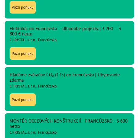
Pozri ponuku
Elektrikár do Francúzska – dlhodobé projekty | 3 200 – 3
800 € netto
CHRISTAL s. r. o., Francúzsko
Pozri ponuku
Hľadáme zváračov CO₂ (135) do Francúzska | Ubytovanie
zdarma
CHRISTAL s. r. o., Francúzsko
Pozri ponuku
MONTÉR OCEĽOVÝCH KONŠTRUKCIÍ - FRANCÚZSKO - 3 600
netto
CHRISTAL s. r. o., Francúzsko