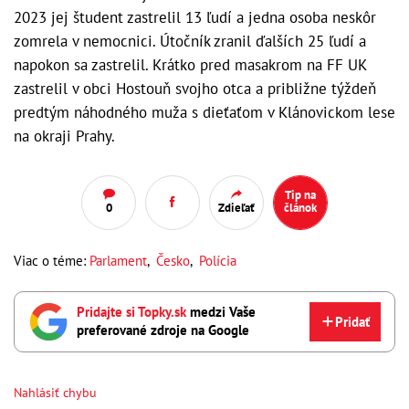
2023 jej študent zastrelil 13 ľudí a jedna osoba neskôr
zomrela v nemocnici. Útočník zranil ďalších 25 ľudí a
napokon sa zastrelil. Krátko pred masakrom na FF UK
zastrelil v obci Hostouň svojho otca a približne týždeň
predtým náhodného muža s dieťaťom v Klánovickom lese
na okraji Prahy.
Tip na
0
Zdieľať
článok
Viac o téme:
Parlament
,
Česko
,
Polícia
Pridajte si Topky.sk
medzi Vaše
Pridať
preferované zdroje na Google
Nahlásiť chybu