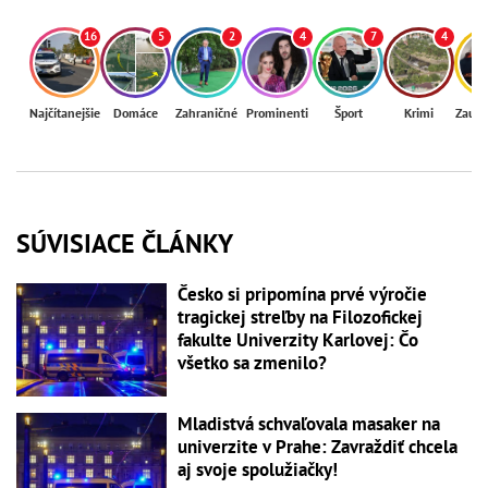
16
5
2
4
7
4
Najčítanejšie
Domáce
Zahraničné
Prominenti
Šport
Krimi
Zaují
SÚVISIACE ČLÁNKY
Česko si pripomína prvé výročie
tragickej streľby na Filozofickej
fakulte Univerzity Karlovej: Čo
všetko sa zmenilo?
Mladistvá schvaľovala masaker na
univerzite v Prahe: Zavraždiť chcela
aj svoje spolužiačky!