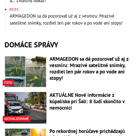
a... Zvláštny odkaz!
05:55
ARMAGEDON sa dá pozorovať už aj z vesmíru: Mrazivé
satelitné snímky, rozdiel len pár rokov a po vode ani stopy!
DOMÁCE SPRÁVY
ARMAGEDON sa dá pozorovať už aj z
vesmíru: Mrazivé satelitné snímky,
rozdiel len pár rokov a po vode ani
stopy!
FOTO
AKTUÁLNE Nové informácie z
kúpaliska pri Šali: 8 ľudí skončilo v
nemocnici
AKTUALIZOVANÉ
Po rekordnej horúčave prichádzajú