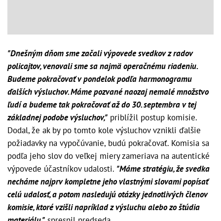
"Dnešným dňom sme začali výpovede svedkov z radov
policajtov, venovali sme sa najmä operačnému riadeniu.
Budeme pokračovať v pondelok podľa harmonogramu
ďalších výsluchov. Máme pozvané naozaj nemalé množstvo
ľudí a budeme tak pokračovať až do 30. septembra v tej
základnej podobe výsluchov,"
priblížil postup komisie.
Dodal, že ak by po tomto kole výsluchov vznikli ďalšie
požiadavky na vypočúvanie, budú pokračovať. Komisia sa
podľa jeho slov do veľkej miery zameriava na autentické
výpovede účastníkov udalosti.
"Máme stratégiu, že svedka
necháme najprv kompletne jeho vlastnými slovami popísať
celú udalosť, a potom nasledujú otázky jednotlivých členov
komisie, ktoré vzišli napríklad z výsluchu alebo zo štúdia
materiálu,"
spresnil predseda.