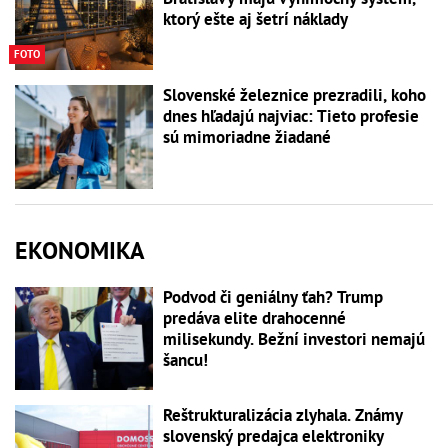
ktorý ešte aj šetrí náklady
FOTO
Slovenské železnice prezradili, koho
dnes hľadajú najviac: Tieto profesie
sú mimoriadne žiadané
EKONOMIKA
Podvod či geniálny ťah? Trump
predáva elite drahocenné
milisekundy. Bežní investori nemajú
šancu!
Reštrukturalizácia zlyhala. Známy
slovenský predajca elektroniky