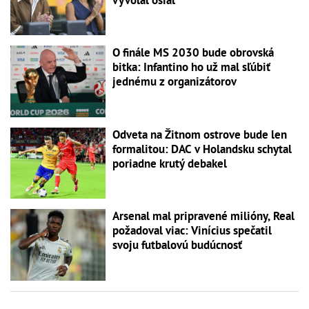
O finále MS 2030 bude obrovská
bitka: Infantino ho už mal sľúbiť
jednému z organizátorov
Odveta na Žitnom ostrove bude len
formalitou: DAC v Holandsku schytal
poriadne krutý debakel
Arsenal mal pripravené milióny, Real
požadoval viac: Vinícius spečatil
svoju futbalovú budúcnosť