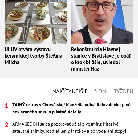
ÚĽUV otvára výstavu
Rekonštrukcia Hlavnej
keramickej tvorby Štefana
stanice v Bratislave je opäť
Mlícha
o krok bližšie, uviedol
minister Ráž
NAJČÍTANEJŠIE
3 DNI
TÝŽDEŇ
TAJNÝ ostrov v Chorvátsku! Manželia odhalili dovolenku plnú
neviazaného sexu a pikatné detaily
ARMAGEDON sa dá pozorovať už aj z vesmíru: Mrazivé
satelitné snímky, rozdiel len pár rokov a po vode ani stopy!