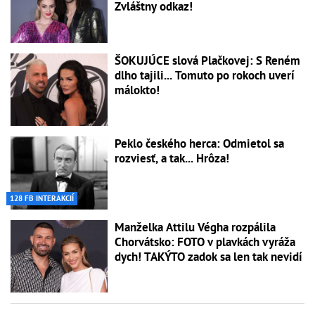
Zvláštny odkaz!
ŠOKUJÚCE slová Plačkovej: S Reném
dlho tajili... Tomuto po rokoch uverí
málokto!
Peklo českého herca: Odmietol sa
rozviesť, a tak... Hrôza!
128 FB INTERAKCIÍ
Manželka Attilu Végha rozpálila
Chorvátsko: FOTO v plavkách vyráža
dych! TAKÝTO zadok sa len tak nevidí