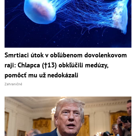
Smrtiaci útok v obľúbenom dovolenkovom
raji: Chlapca (†13) obkľúčili medúzy,
pomôcť mu už nedokázali
Zahraničné