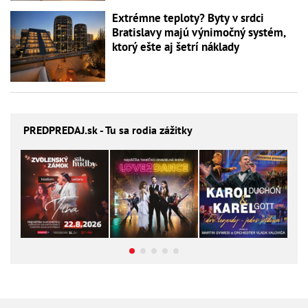
Extrémne teploty? Byty v srdci
Bratislavy majú výnimočný systém,
ktorý ešte aj šetrí náklady
PREDPREDAJ
.sk - Tu sa rodia zážitky