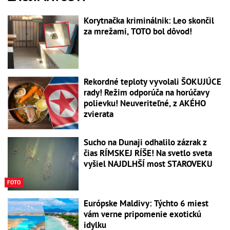
Korytnačka kriminálnik: Leo skončil
za mrežami, TOTO bol dôvod!
Rekordné teploty vyvolali ŠOKUJÚCE
rady! Režim odporúča na horúčavy
polievku! Neuveriteľné, z AKÉHO
zvierata
Sucho na Dunaji odhalilo zázrak z
čias RÍMSKEJ RÍŠE! Na svetlo sveta
vyšiel NAJDLHŠÍ most STAROVEKU
FOTO
Európske Maldivy: Týchto 6 miest
vám verne pripomenie exotickú
idylku