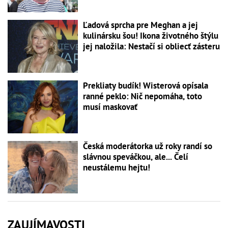
Ľadová sprcha pre Meghan a jej
kulinársku šou! Ikona životného štýlu
jej naložila: Nestačí si obliecť zásteru
Prekliaty budík! Wisterová opísala
ranné peklo: Nič nepomáha, toto
musí maskovať
Česká moderátorka už roky randí so
slávnou speváčkou, ale... Čelí
neustálemu hejtu!
ZAUJÍMAVOSTI