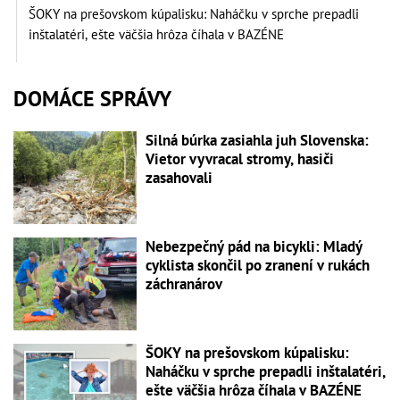
ŠOKY na prešovskom kúpalisku: Naháčku v sprche prepadli
inštalatéri, ešte väčšia hrôza číhala v BAZÉNE
DOMÁCE SPRÁVY
Silná búrka zasiahla juh Slovenska:
Vietor vyvracal stromy, hasiči
zasahovali
Nebezpečný pád na bicykli: Mladý
cyklista skončil po zranení v rukách
záchranárov
ŠOKY na prešovskom kúpalisku:
Naháčku v sprche prepadli inštalatéri,
ešte väčšia hrôza číhala v BAZÉNE