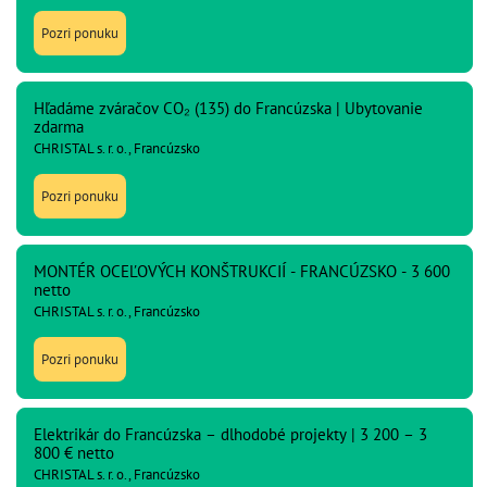
Pozri ponuku
Hľadáme zváračov CO₂ (135) do Francúzska | Ubytovanie
zdarma
CHRISTAL s. r. o., Francúzsko
Pozri ponuku
MONTÉR OCEĽOVÝCH KONŠTRUKCIÍ - FRANCÚZSKO - 3 600
netto
CHRISTAL s. r. o., Francúzsko
Pozri ponuku
Elektrikár do Francúzska – dlhodobé projekty | 3 200 – 3
800 € netto
CHRISTAL s. r. o., Francúzsko