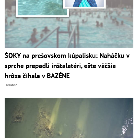
ŠOKY na prešovskom kúpalisku: Naháčku v
sprche prepadli inštalatéri, ešte väčšia
hrôza číhala v BAZÉNE
Domáce