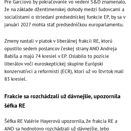
Pre Garcíovú by pokračovanie vo vedení S&D znamenalo,
že na základe džentlmenskej dohody medzi ľudovcami a
socialistami o striedaní predsedníckej funkcie EP, by sa v
januári 2027 mohla stať predsedníčkou europarlamentu.
Zmeny nastali v piatok v liberálnej frakcii RE, ktorú
opustilo sedem poslancov českej strany ANO Andreja
Babiša a majú 74 kresiel v EP. Oslabilo to pozície
liberálov voči euroskeptickej skupine Európski
konzervatívci a reformisti (ECR), ktorí už vo štvrtok mali
83 kresiel.
Frakcie sa rozchádzali už dávnejšie, upozornila
šéfka RE
Šéfka RE Valérie Hayerová upozornila, že frakcia RE a
ANO sa hodnotovo rozchádzali už dávnejšie, lebo