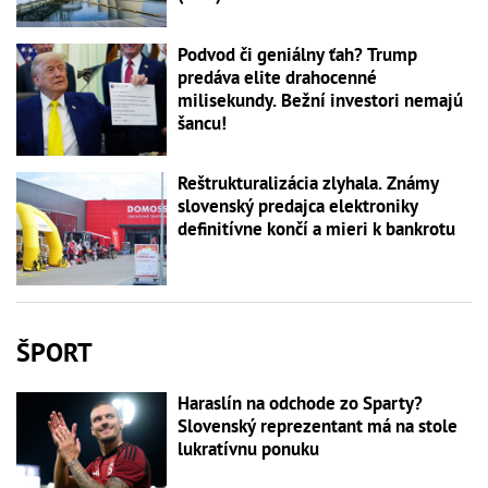
Podvod či geniálny ťah? Trump
predáva elite drahocenné
milisekundy. Bežní investori nemajú
šancu!
Reštrukturalizácia zlyhala. Známy
slovenský predajca elektroniky
definitívne končí a mieri k bankrotu
ŠPORT
Haraslín na odchode zo Sparty?
Slovenský reprezentant má na stole
lukratívnu ponuku