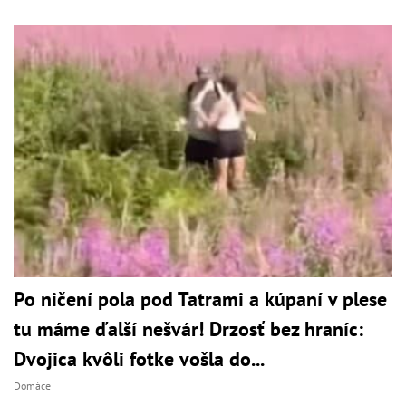
Po ničení pola pod Tatrami a kúpaní v plese
tu máme ďalší nešvár! Drzosť bez hraníc:
Dvojica kvôli fotke vošla do...
Domáce