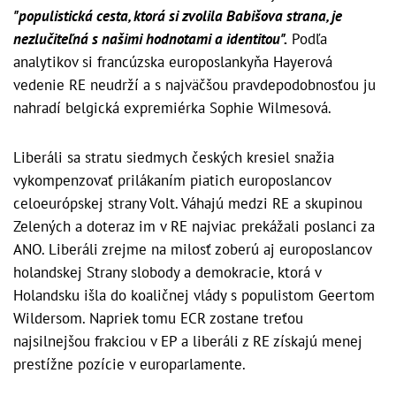
"populistická cesta, ktorá si zvolila Babišova strana, je
nezlučiteľná s našimi hodnotami a identitou".
Podľa
analytikov si francúzska europoslankyňa Hayerová
vedenie RE neudrží a s najväčšou pravdepodobnosťou ju
nahradí belgická expremiérka Sophie Wilmesová.
Liberáli sa stratu siedmych českých kresiel snažia
vykompenzovať prilákaním piatich europoslancov
celoeurópskej strany Volt. Váhajú medzi RE a skupinou
Zelených a doteraz im v RE najviac prekážali poslanci za
ANO. Liberáli zrejme na milosť zoberú aj europoslancov
holandskej Strany slobody a demokracie, ktorá v
Holandsku išla do koaličnej vlády s populistom Geertom
Wildersom. Napriek tomu ECR zostane treťou
najsilnejšou frakciou v EP a liberáli z RE získajú menej
prestížne pozície v europarlamente.