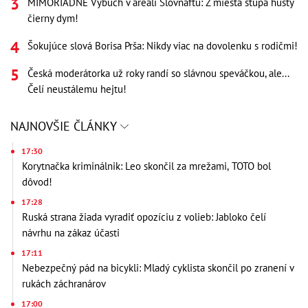
MIMORIADNE Výbuch v areáli Slovnaftu: Z miesta stúpa hustý
čierny dym!
Šokujúce slová Borisa Prša: Nikdy viac na dovolenku s rodičmi!
Česká moderátorka už roky randí so slávnou speváčkou, ale...
Čelí neustálemu hejtu!
NAJNOVŠIE ČLÁNKY
17:30
Korytnačka kriminálnik: Leo skončil za mrežami, TOTO bol
dôvod!
17:28
Ruská strana žiada vyradiť opozíciu z volieb: Jabloko čelí
návrhu na zákaz účasti
17:11
Nebezpečný pád na bicykli: Mladý cyklista skončil po zranení v
rukách záchranárov
17:00