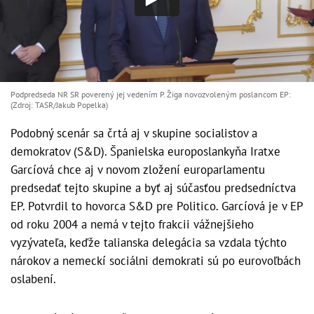
Podpredseda NR SR poverený jej vedením P. Žiga novozvoleným poslancom EP:
(Zdroj: TASR/Jakub Popelka)
Podobný scenár sa črtá aj v skupine socialistov a
demokratov (S&D). Španielska europoslankyňa Iratxe
Garcíová chce aj v novom zložení europarlamentu
predsedať tejto skupine a byť aj súčasťou predsedníctva
EP. Potvrdil to hovorca S&D pre Politico. Garcíová je v EP
od roku 2004 a nemá v tejto frakcii vážnejšieho
vyzývateľa, keďže talianska delegácia sa vzdala týchto
nárokov a nemeckí sociálni demokrati sú po eurovoľbách
oslabení.