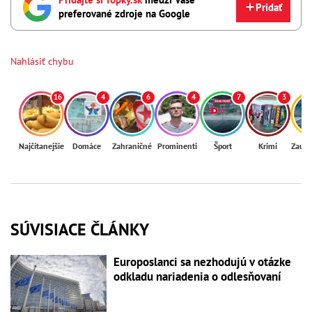
Pridať
preferované zdroje na Google
Nahlásiť chybu
16
4
6
4
7
3
Najčítanejšie
Domáce
Zahraničné
Prominenti
Šport
Krimi
Zaují
SÚVISIACE ČLÁNKY
Europoslanci sa nezhodujú v otázke
odkladu nariadenia o odlesňovaní