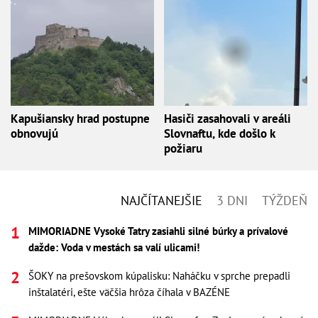
Kapušiansky hrad postupne
Hasiči zasahovali v areáli
obnovujú
Slovnaftu, kde došlo k
požiaru
NAJČÍTANEJŠIE
3 DNI
TÝŽDEŇ
MIMORIADNE Vysoké Tatry zasiahli silné búrky a prívalové
dažde: Voda v mestách sa valí ulicami!
ŠOKY na prešovskom kúpalisku: Naháčku v sprche prepadli
inštalatéri, ešte väčšia hrôza číhala v BAZÉNE