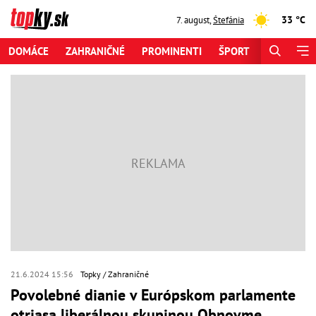
33 °C
7. august
,
Štefánia
DOMÁCE
ZAHRANIČNÉ
PROMINENTI
ŠPORT
ZAUJÍMAV
21.6.2024 15:56
Topky
Zahraničné
Povolebné dianie v Európskom parlamente
otriasa liberálnou skupinou Obnovme