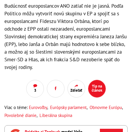
Budúcnosť europoslancov ANO zatiaľ nie je jasná. Podľa
Politico môžu vytvoriť novú skupinu v EP a spojiť sa s
europoslancami Fideszu Viktora Orbána, ktorí po
odchode z EPP ostali nezaradení, europoslancami
Slovinskej demokratickej strany expremiéra Janeza Janšu
(EPP), lebo Janša a Orbán majú hodnotovo k sebe blízko,
a možno aj so šiestimi slovenskými europoslancami za
Smer-SD a Hlas, ak ich frakcia S&D nezoberie späť do
svojej rodiny.
Tip na
3
Zdieľať
článok
Viac o téme:
Eurovoľby
,
Európsky parlament
,
Obnovme Európu
,
Povolebné dianie
,
Liberálna skupina
Pridajte si Topky.sk
medzi Vaše