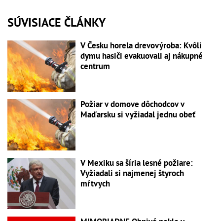
SÚVISIACE ČLÁNKY
V Česku horela drevovýroba: Kvôli
dymu hasiči evakuovali aj nákupné
centrum
Požiar v domove dôchodcov v
Maďarsku si vyžiadal jednu obeť
V Mexiku sa šíria lesné požiare:
Vyžiadali si najmenej štyroch
mŕtvych