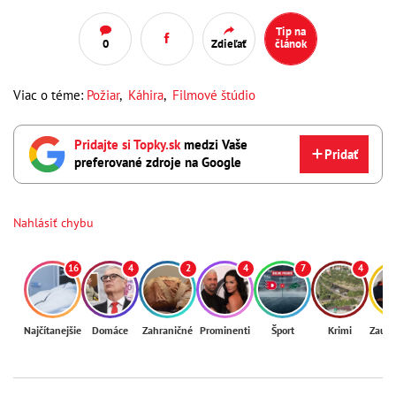
Tip na
0
Zdieľať
článok
Viac o téme:
Požiar
,
Káhira
,
Filmové štúdio
Pridajte si Topky.sk
medzi Vaše
Pridať
preferované zdroje na Google
Nahlásiť chybu
16
4
2
4
7
4
Najčítanejšie
Domáce
Zahraničné
Prominenti
Šport
Krimi
Zaují