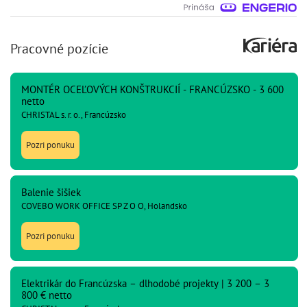
Pracovné pozície
MONTÉR OCEĽOVÝCH KONŠTRUKCIÍ - FRANCÚZSKO - 3 600
netto
CHRISTAL s. r. o., Francúzsko
Pozri ponuku
Balenie šišiek
COVEBO WORK OFFICE SP Z O O, Holandsko
Pozri ponuku
Elektrikár do Francúzska – dlhodobé projekty | 3 200 – 3
800 € netto