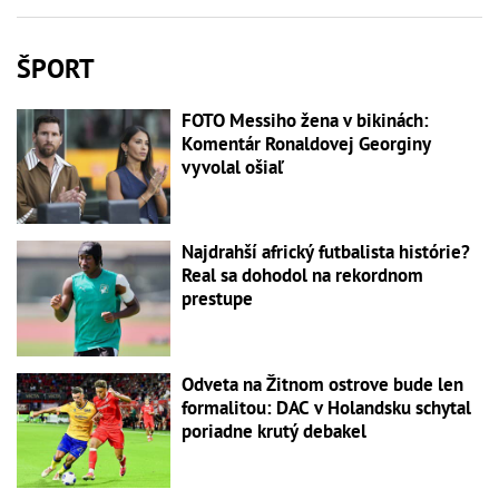
ŠPORT
FOTO Messiho žena v bikinách:
Komentár Ronaldovej Georginy
vyvolal ošiaľ
Najdrahší africký futbalista histórie?
Real sa dohodol na rekordnom
prestupe
Odveta na Žitnom ostrove bude len
formalitou: DAC v Holandsku schytal
poriadne krutý debakel