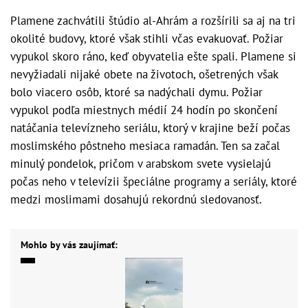
Plamene zachvátili štúdio al-Ahrám a rozšírili sa aj na tri
okolité budovy, ktoré však stihli včas evakuovať. Požiar
vypukol skoro ráno, keď obyvatelia ešte spali. Plamene si
nevyžiadali nijaké obete na životoch, ošetrených však
bolo viacero osôb, ktoré sa nadýchali dymu. Požiar
vypukol podľa miestnych médií 24 hodín po skončení
natáčania televízneho seriálu, ktorý v krajine beží počas
moslimského pôstneho mesiaca ramadán. Ten sa začal
minulý pondelok, pričom v arabskom svete vysielajú
počas neho v televízii špeciálne programy a seriály, ktoré
medzi moslimami dosahujú rekordnú sledovanosť.
Mohlo by vás zaujímať: