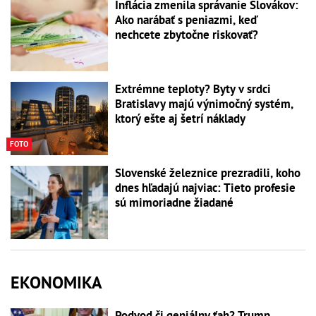
Inflácia zmenila správanie Slovákov:
Ako narábať s peniazmi, keď
nechcete zbytočne riskovať?
Extrémne teploty? Byty v srdci
Bratislavy majú výnimočný systém,
ktorý ešte aj šetrí náklady
FOTO
Slovenské železnice prezradili, koho
dnes hľadajú najviac: Tieto profesie
sú mimoriadne žiadané
EKONOMIKA
Podvod či geniálny ťah? Trump