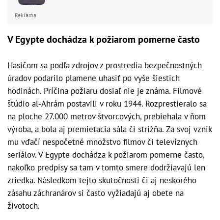
Reklama
V Egypte dochádza k požiarom pomerne často
Hasičom sa podľa zdrojov z prostredia bezpečnostných
úradov podarilo plamene uhasiť po vyše šiestich
hodinách. Príčina požiaru dosiaľ nie je známa. Filmové
štúdio al-Ahrám postavili v roku 1944. Rozprestieralo sa
na ploche 27.000 metrov štvorcových, prebiehala v ňom
výroba, a bola aj premietacia sála či strižňa. Za svoj vznik
mu vďačí nespočetné množstvo filmov či televíznych
seriálov. V Egypte dochádza k požiarom pomerne často,
nakoľko predpisy sa tam v tomto smere dodržiavajú len
zriedka. Následkom tejto skutočnosti či aj neskorého
zásahu záchranárov si často vyžiadajú aj obete na
životoch.