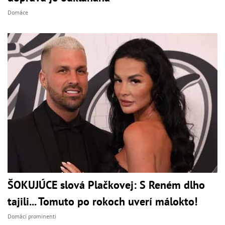
Domáce
ŠOKUJÚCE slová Plačkovej: S Reném dlho
tajili... Tomuto po rokoch uverí málokto!
Domáci prominenti