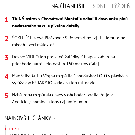
NAJČÍTANEJŠIE
3 DNI
TÝŽDEŇ
TAJNÝ ostrov v Chorvátsku! Manželia odhalili dovolenku plnú
neviazaného sexu a pikatné detaily
ŠOKUJÚCE slová Plačkovej: S Reném dlho tajili... Tomuto po
rokoch uverí málokto!
Desivé VIDEO len pre silné žalúdky: Chlapca zabilo na
priechode auto! Telo našli o 150 metrov ďalej
Manželka Attilu Végha rozpálila Chorvátsko: FOTO v plavkách
vyráža dych! TAKÝTO zadok sa len tak nevidí
Nahá žena rozpútala chaos v obchode: Tvrdila, že je v
Anglicku, spomínala Jobsa aj amfetamín
NAJNOVŠIE ČLÁNKY
01:30