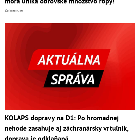
mora uniká obrovské množstvo ropy!
Zahraničné
KOLAPS dopravy na D1: Po hromadnej
nehode zasahuje aj záchranársky vrtuľník,
doprava je odklaňaná