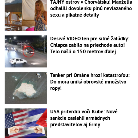
TAJNÝ ostrov v Chorvátsku! Manželia
odhalili dovolenku plnú neviazaného
sexu a pikatné detaily
Desivé VIDEO len pre silné žalúdky:
Chlapca zabilo na priechode auto!
Telo našli o 150 metrov ďalej
Tanker pri Ománe hrozí katastrofou:
Do mora uniká obrovské množstvo
ropy!
USA pritvrdili voči Kube: Nové
sankcie zasiahli armádnych
predstaviteľov aj firmy