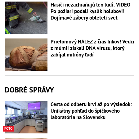
Hasiči nezachraňujú len ľudí: VIDEO
Po požiari podali kyslík holubovi!
Dojímavé zábery obleteli svet
Prielomový NÁLEZ z čias Inkov! Vedci
z múmií získali DNA vírusu, ktorý
zabíjal milióny ľudí
DOBRÉ SPRÁVY
Cesta od odberu krvi až po výsledok:
Unikátny pohľad do špičkového
laboratória na Slovensku
FOTO