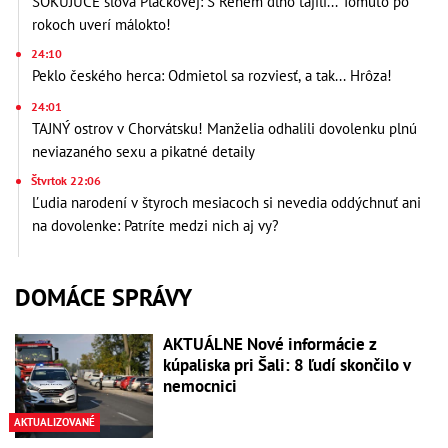
ŠOKUJÚCE slová Plačkovej: S Reném dlho tajili... Tomuto po
rokoch uverí málokto!
24:10
Peklo českého herca: Odmietol sa rozviesť, a tak... Hrôza!
24:01
TAJNÝ ostrov v Chorvátsku! Manželia odhalili dovolenku plnú
neviazaného sexu a pikatné detaily
Štvrtok 22:06
Ľudia narodení v štyroch mesiacoch si nevedia oddýchnuť ani
na dovolenke: Patríte medzi nich aj vy?
DOMÁCE SPRÁVY
AKTUÁLNE Nové informácie z
kúpaliska pri Šali: 8 ľudí skončilo v
nemocnici
AKTUALIZOVANÉ