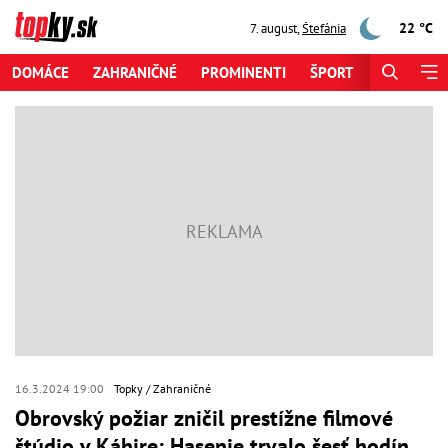
22 °C
7. august
,
Štefánia
DOMÁCE
ZAHRANIČNÉ
PROMINENTI
ŠPORT
ZAUJÍMAV
16.3.2024 19:00
Topky
Zahraničné
Obrovský požiar zničil prestížne filmové
štúdio v Káhire: Hasenie trvalo šesť hodín