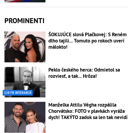
PROMINENTI
ŠOKUJÚCE slová Plačkovej: S Reném
dlho tajili... Tomuto po rokoch uverí
málokto!
Peklo českého herca: Odmietol sa
rozviesť, a tak... Hrôza!
128 FB INTERAKCIÍ
Manželka Attilu Végha rozpálila
Chorvátsko: FOTO v plavkách vyráža
dych! TAKÝTO zadok sa len tak nevidí