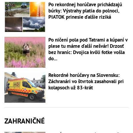
Po rekordnej horúčave prichádzajú
búrky: Výstrahy platia do polnoci,
PIATOK prinesie ďalšie riziká
Po ničení pola pod Tatrami a kúpaní v
plese tu máme ďalší nešvár! Drzosť
bez hraníc: Dvojica kvôli fotke vošla
do...
Rekordné horúčavy na Slovensku:
Záchranári vo štvrtok zasahovali pri
kolapsoch už 83-krát
ZAHRANIČNÉ