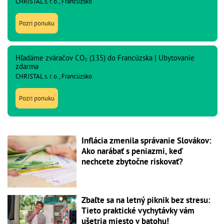
CHRISTAL s. r. o., Francúzsko
Pozri ponuku
Hľadáme zváračov CO₂ (135) do Francúzska | Ubytovanie
zdarma
CHRISTAL s. r. o., Francúzsko
Pozri ponuku
Inflácia zmenila správanie Slovákov:
Ako narábať s peniazmi, keď
nechcete zbytočne riskovať?
Zbaľte sa na letný piknik bez stresu:
Tieto praktické vychytávky vám
ušetria miesto v batohu!