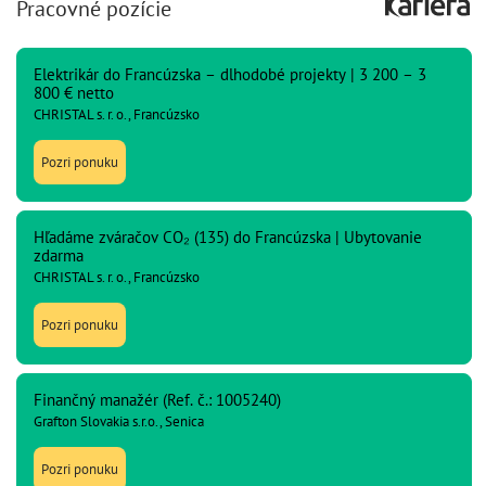
Pracovné pozície
Elektrikár do Francúzska – dlhodobé projekty | 3 200 – 3
800 € netto
CHRISTAL s. r. o., Francúzsko
Pozri ponuku
Hľadáme zváračov CO₂ (135) do Francúzska | Ubytovanie
zdarma
CHRISTAL s. r. o., Francúzsko
Pozri ponuku
Finančný manažér (Ref. č.: 1005240)
Grafton Slovakia s.r.o., Senica
Pozri ponuku