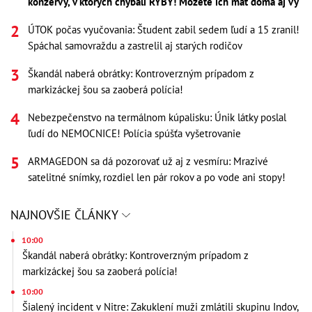
konzervy, v ktorých chýbali RYBY! Môžete ich mať doma aj vy
ÚTOK počas vyučovania: Študent zabil sedem ľudí a 15 zranil!
Spáchal samovraždu a zastrelil aj starých rodičov
Škandál naberá obrátky: Kontroverzným prípadom z
markizáckej šou sa zaoberá polícia!
Nebezpečenstvo na termálnom kúpalisku: Únik látky poslal
ľudí do NEMOCNICE! Polícia spúšťa vyšetrovanie
ARMAGEDON sa dá pozorovať už aj z vesmíru: Mrazivé
satelitné snímky, rozdiel len pár rokov a po vode ani stopy!
NAJNOVŠIE ČLÁNKY
10:00
Škandál naberá obrátky: Kontroverzným prípadom z
markizáckej šou sa zaoberá polícia!
10:00
Šialený incident v Nitre: Zakuklení muži zmlátili skupinu Indov,