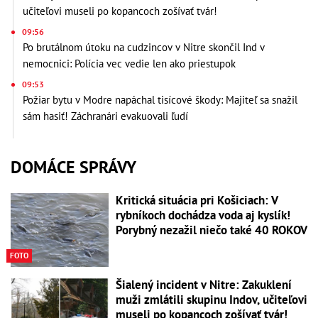
učiteľovi museli po kopancoch zošívať tvár!
09:56
Po brutálnom útoku na cudzincov v Nitre skončil Ind v
nemocnici: Polícia vec vedie len ako priestupok
09:53
Požiar bytu v Modre napáchal tisícové škody: Majiteľ sa snažil
sám hasiť! Záchranári evakuovali ľudí
DOMÁCE SPRÁVY
Kritická situácia pri Košiciach: V
rybníkoch dochádza voda aj kyslík!
Porybný nezažil niečo také 40 ROKOV
FOTO
Šialený incident v Nitre: Zakuklení
muži zmlátili skupinu Indov, učiteľovi
museli po kopancoch zošívať tvár!