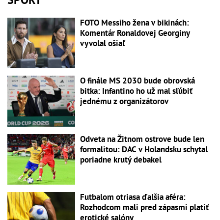
FOTO Messiho žena v bikinách:
Komentár Ronaldovej Georginy
vyvolal ošiaľ
O finále MS 2030 bude obrovská
bitka: Infantino ho už mal sľúbiť
jednému z organizátorov
Odveta na Žitnom ostrove bude len
formalitou: DAC v Holandsku schytal
poriadne krutý debakel
Futbalom otriasa ďalšia aféra:
Rozhodcom mali pred zápasmi platiť
erotické salóny