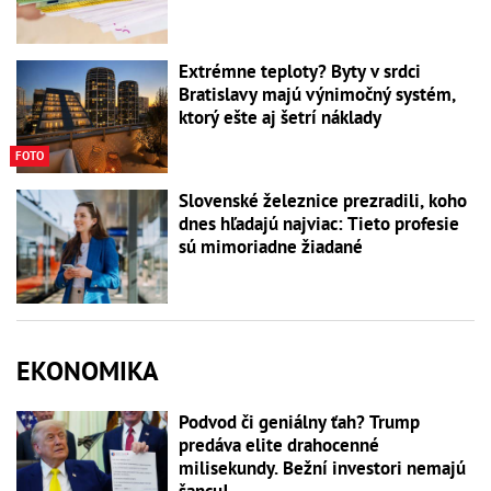
Extrémne teploty? Byty v srdci
Bratislavy majú výnimočný systém,
ktorý ešte aj šetrí náklady
FOTO
Slovenské železnice prezradili, koho
dnes hľadajú najviac: Tieto profesie
sú mimoriadne žiadané
EKONOMIKA
Podvod či geniálny ťah? Trump
predáva elite drahocenné
milisekundy. Bežní investori nemajú
šancu!