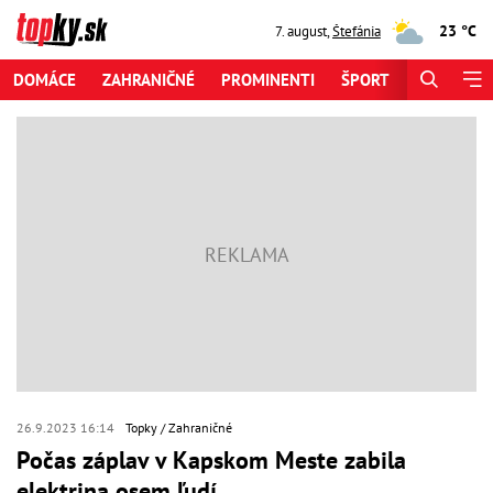
23 °C
7. august
,
Štefánia
DOMÁCE
ZAHRANIČNÉ
PROMINENTI
ŠPORT
ZAUJÍMAV
26.9.2023 16:14
Topky
Zahraničné
Počas záplav v Kapskom Meste zabila
elektrina osem ľudí