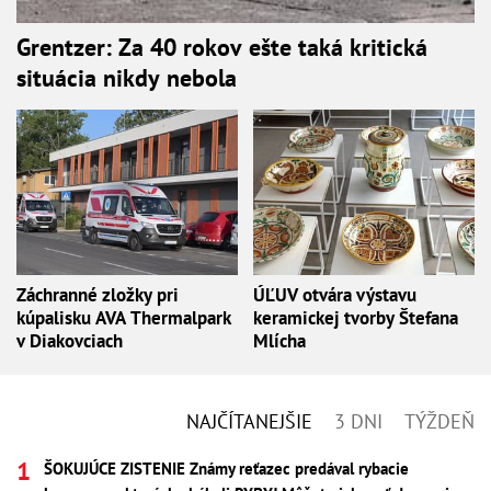
Grentzer: Za 40 rokov ešte taká kritická
situácia nikdy nebola
Záchranné zložky pri
ÚĽUV otvára výstavu
kúpalisku AVA Thermalpark
keramickej tvorby Štefana
v Diakovciach
Mlícha
NAJČÍTANEJŠIE
3 DNI
TÝŽDEŇ
ŠOKUJÚCE ZISTENIE Známy reťazec predával rybacie