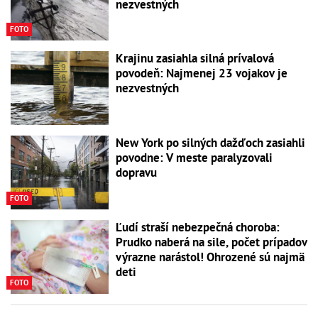
nezvestných
FOTO
Krajinu zasiahla silná prívalová
povodeň: Najmenej 23 vojakov je
nezvestných
New York po silných dažďoch zasiahli
povodne: V meste paralyzovali
dopravu
FOTO
Ľudí straší nebezpečná choroba:
Prudko naberá na sile, počet prípadov
výrazne narástol! Ohrozené sú najmä
deti
FOTO