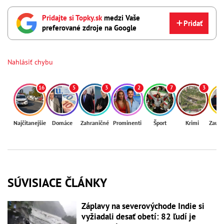
Pridajte si Topky.sk
medzi Vaše
Pridať
preferované zdroje na Google
Nahlásiť chybu
16
5
3
2
7
3
Najčítanejšie
Domáce
Zahraničné
Prominenti
Šport
Krimi
Zaují
SÚVISIACE ČLÁNKY
Záplavy na severovýchode Indie si
vyžiadali desať obetí: 82 ľudí je