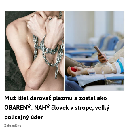
Muž išiel darovať plazmu a zostal ako
OBARENÝ: NAHÝ človek v strope, veľký
policajný úder
Zahraničné