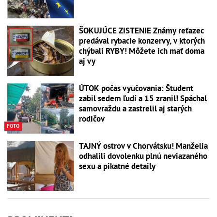
ŠOKUJÚCE ZISTENIE Známy reťazec
predával rybacie konzervy, v ktorých
chýbali RYBY! Môžete ich mať doma
aj vy
ÚTOK počas vyučovania: Študent
zabil sedem ľudí a 15 zranil! Spáchal
samovraždu a zastrelil aj starých
rodičov
FOTO
TAJNÝ ostrov v Chorvátsku! Manželia
odhalili dovolenku plnú neviazaného
sexu a pikatné detaily