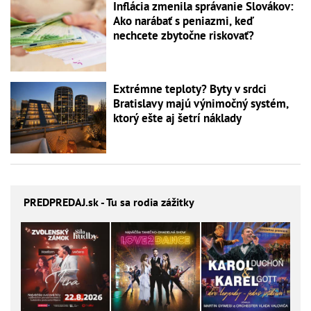
Inflácia zmenila správanie Slovákov:
Ako narábať s peniazmi, keď
nechcete zbytočne riskovať?
Extrémne teploty? Byty v srdci
Bratislavy majú výnimočný systém,
ktorý ešte aj šetrí náklady
PREDPREDAJ
.sk - Tu sa rodia zážitky