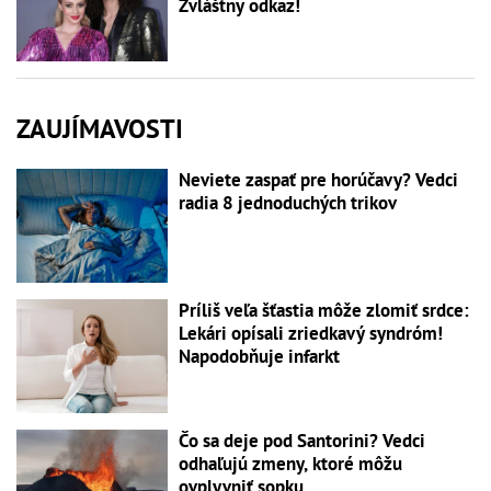
Zvláštny odkaz!
ZAUJÍMAVOSTI
Neviete zaspať pre horúčavy? Vedci
radia 8 jednoduchých trikov
Príliš veľa šťastia môže zlomiť srdce:
Lekári opísali zriedkavý syndróm!
Napodobňuje infarkt
Čo sa deje pod Santorini? Vedci
odhaľujú zmeny, ktoré môžu
ovplyvniť sopku