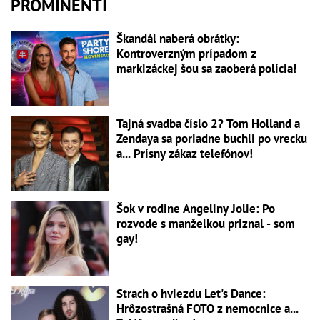
PROMINENTI
Škandál naberá obrátky:
Kontroverzným prípadom z
markizáckej šou sa zaoberá polícia!
Tajná svadba číslo 2? Tom Holland a
Zendaya sa poriadne buchli po vrecku
a... Prísny zákaz telefónov!
Šok v rodine Angeliny Jolie: Po
rozvode s manželkou priznal - som
gay!
Strach o hviezdu Let's Dance:
Hrôzostrašná FOTO z nemocnice a...