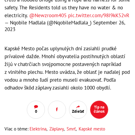
safety. The Residents told us they have no water & no
electricity.
@Newzroom405
pic.twitter.com/98I9kK52vR
— Nqobile Madlala (@NqobileMadlala_)
September 26,
2023
Kapské Mesto počas uplynulých dní zasiahli prudké
prívalové dažde. Mnohí obyvatelia postihnutých oblastí
žijú v chatrčiach svojpomocne postavených napríklad
z vlnitého plechu. Mesto uvádza, že oblasť je naďalej pod
vodou a mnoho ľudí preto museli evakuovať. Podľa
odhadov škôd záplavy zasiahli okolo 1000 obydlí.
Tip na
0
Zdieľať
článok
Viac o téme:
Elektrina
,
Záplavy
,
Smrť
,
Kapské mesto