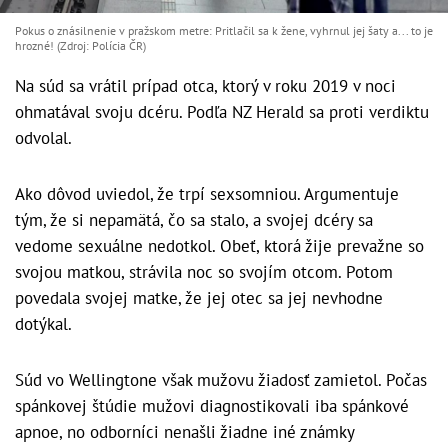
Pokus o znásilnenie v pražskom metre: Pritlačil sa k žene, vyhrnul jej šaty a... to je
hrozné! (Zdroj: Polícia ČR)
Na súd sa vrátil prípad otca, ktorý v roku 2019 v noci
ohmatával svoju dcéru. Podľa NZ Herald sa proti verdiktu
odvolal.
Ako dôvod uviedol, že trpí sexsomniou. Argumentuje
tým, že si nepamätá, čo sa stalo, a svojej dcéry sa
vedome sexuálne nedotkol. Obeť, ktorá žije prevažne so
svojou matkou, strávila noc so svojím otcom. Potom
povedala svojej matke, že jej otec sa jej nevhodne
dotýkal.
Súd vo Wellingtone však mužovu žiadosť zamietol. Počas
spánkovej štúdie mužovi diagnostikovali iba spánkové
apnoe, no odborníci nenašli žiadne iné známky