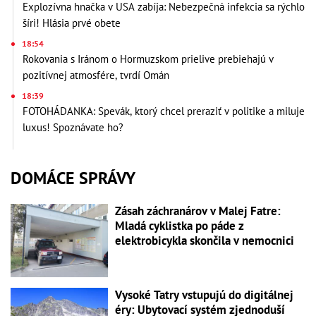
Explozívna hnačka v USA zabíja: Nebezpečná infekcia sa rýchlo
šíri! Hlásia prvé obete
18:54
Rokovania s Iránom o Hormuzskom prielive prebiehajú v
pozitívnej atmosfére, tvrdí Omán
18:39
FOTOHÁDANKA: Spevák, ktorý chcel preraziť v politike a miluje
luxus! Spoznávate ho?
DOMÁCE SPRÁVY
Zásah záchranárov v Malej Fatre:
Mladá cyklistka po páde z
elektrobicykla skončila v nemocnici
Vysoké Tatry vstupujú do digitálnej
éry: Ubytovací systém zjednoduší