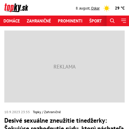
29 °C
8. august
,
Oskar
DOMÁCE
ZAHRANIČNÉ
PROMINENTI
ŠPORT
ZAUJÍMAV
10.9.2023 23:55
Topky
Zahraničné
Desivé sexuálne zneužitie tínedžerky:
Šokujúce rozhodnutie súdu, ktorý páchateľa