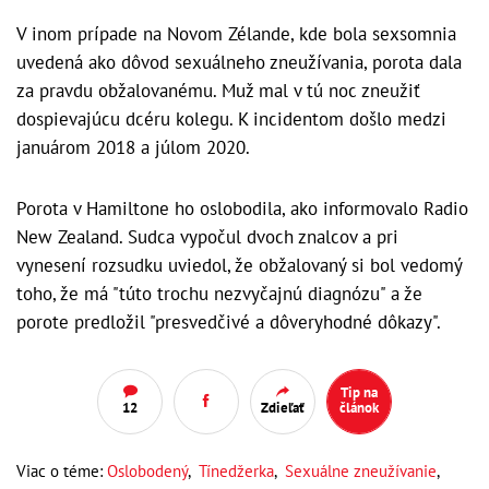
V inom prípade na Novom Zélande, kde bola sexsomnia
uvedená ako dôvod sexuálneho zneužívania, porota dala
za pravdu obžalovanému. Muž mal v tú noc zneužiť
dospievajúcu dcéru kolegu. K incidentom došlo medzi
januárom 2018 a júlom 2020.
Porota v Hamiltone ho oslobodila, ako informovalo Radio
New Zealand. Sudca vypočul dvoch znalcov a pri
vynesení rozsudku uviedol, že obžalovaný si bol vedomý
toho, že má "túto trochu nezvyčajnú diagnózu" a že
porote predložil "presvedčivé a dôveryhodné dôkazy".
Tip na
12
Zdieľať
článok
Viac o téme:
Oslobodený
,
Tínedžerka
,
Sexuálne zneužívanie
,