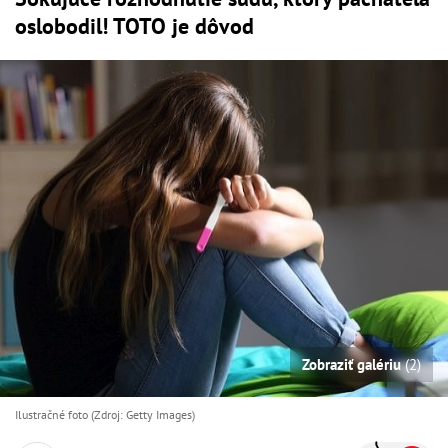
oslobodil! TOTO je dôvod
Zobraziť galériu
(2)
Ilustračné foto (Zdroj: Getty Images)