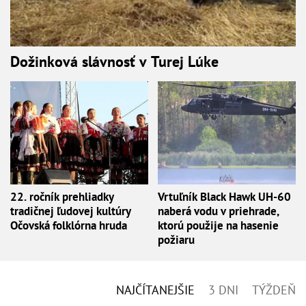
Dožinková slávnosť v Turej Lúke
22. ročník prehliadky
Vrtuľník Black Hawk UH-60
tradičnej ľudovej kultúry
naberá vodu v priehrade,
Očovská folklórna hruda
ktorú použije na hasenie
požiaru
NAJČÍTANEJŠIE
3 DNI
TÝŽDEŇ