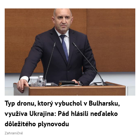
Typ dronu, ktorý vybuchol v Bulharsku,
využíva Ukrajina: Pád hlásili neďaleko
dôležitého plynovodu
Zahraničné