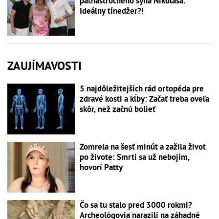
pätnásťročného syna Nikolasa:
Ideálny tínedžer?!
ZAUJÍMAVOSTI
5 najdôležitejších rád ortopéda pre
zdravé kosti a kĺby: Začať treba oveľa
skôr, než začnú bolieť
Zomrela na šesť minút a zažila život
po živote: Smrti sa už nebojím,
hovorí Patty
Čo sa tu stalo pred 3000 rokmi?
Archeológovia narazili na záhadné