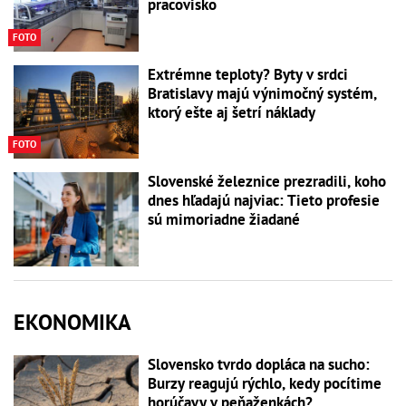
pracovisko
FOTO
Extrémne teploty? Byty v srdci
Bratislavy majú výnimočný systém,
ktorý ešte aj šetrí náklady
FOTO
Slovenské železnice prezradili, koho
dnes hľadajú najviac: Tieto profesie
sú mimoriadne žiadané
EKONOMIKA
Slovensko tvrdo dopláca na sucho:
Burzy reagujú rýchlo, kedy pocítime
horúčavy v peňaženkách?