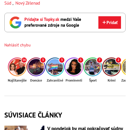
Súd
,
Nový Zélenad
Pridajte si Topky.sk
medzi Vaše
Pridať
preferované zdroje na Google
Nahlásiť chybu
16
3
3
5
7
2
Najčítanejšie
Domáce
Zahraničné
Prominenti
Šport
Krimi
Zaují
SÚVISIACE ČLÁNKY
V pondelok by mal pokračovať súdny