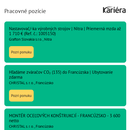
Pracovné pozície
Nastavovač/-ka výrobných strojov | Nitra | Priemerná mzda až
1 710 € (Ref. č.: 1005150)
Grafton Slovakia s.r.o., Nitra
Pozri ponuku
Hľadáme zváračov CO₂ (135) do Francúzska | Ubytovanie
zdarma
CHRISTAL s. r. o., Francúzsko
Pozri ponuku
MONTÉR OCEĽOVÝCH KONŠTRUKCIÍ - FRANCÚZSKO - 3 600
netto
CHRISTAL s. r. o., Francúzsko