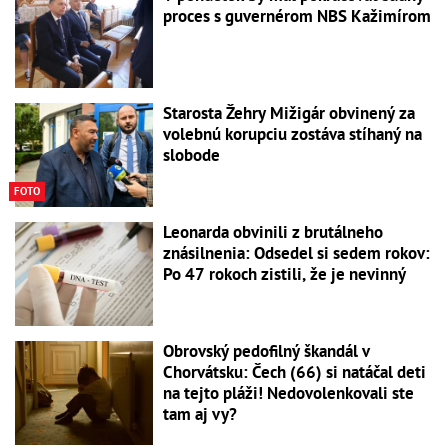
proces s guvernérom NBS Kažimírom
Starosta Žehry Mižigár obvinený za
volebnú korupciu zostáva stíhaný na
slobode
FOTO
Leonarda obvinili z brutálneho
znásilnenia: Odsedel si sedem rokov:
Po 47 rokoch zistili, že je nevinný
Obrovský pedofilný škandál v
Chorvátsku: Čech (66) si natáčal deti
na tejto pláži! Nedovolenkovali ste
tam aj vy?