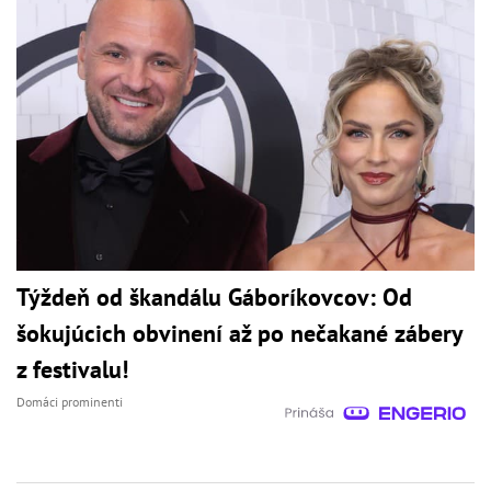
Týždeň od škandálu Gáboríkovcov: Od
šokujúcich obvinení až po nečakané zábery
z festivalu!
Domáci prominenti