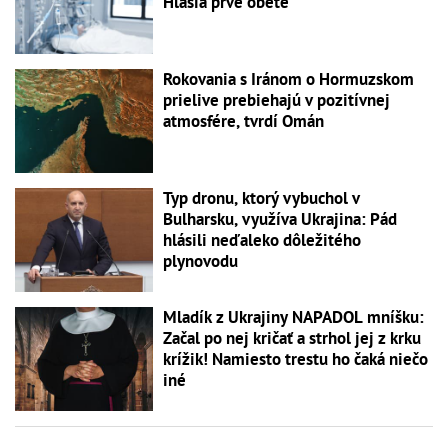
Hlásia prvé obete
Rokovania s Iránom o Hormuzskom
prielive prebiehajú v pozitívnej
atmosfére, tvrdí Omán
Typ dronu, ktorý vybuchol v
Bulharsku, využíva Ukrajina: Pád
hlásili neďaleko dôležitého
plynovodu
Mladík z Ukrajiny NAPADOL mníšku:
Začal po nej kričať a strhol jej z krku
krížik! Namiesto trestu ho čaká niečo
iné