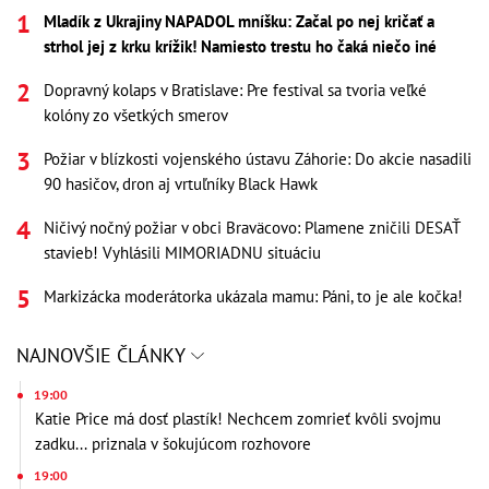
Mladík z Ukrajiny NAPADOL mníšku: Začal po nej kričať a
strhol jej z krku krížik! Namiesto trestu ho čaká niečo iné
Dopravný kolaps v Bratislave: Pre festival sa tvoria veľké
kolóny zo všetkých smerov
Požiar v blízkosti vojenského ústavu Záhorie: Do akcie nasadili
90 hasičov, dron aj vrtuľníky Black Hawk
Ničivý nočný požiar v obci Braväcovo: Plamene zničili DESAŤ
stavieb! Vyhlásili MIMORIADNU situáciu
Markizácka moderátorka ukázala mamu: Páni, to je ale kočka!
NAJNOVŠIE ČLÁNKY
19:00
Katie Price má dosť plastík! Nechcem zomrieť kvôli svojmu
zadku... priznala v šokujúcom rozhovore
19:00