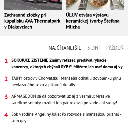
Záchranné zložky pri
ÚĽUV otvára výstavu
kúpalisku AVA Thermalpark
keramickej tvorby Štefana
v Diakovciach
Mlícha
NAJČÍTANEJŠIE
3 DNI
TÝŽDEŇ
ŠOKUJÚCE ZISTENIE Známy reťazec predával rybacie
konzervy, v ktorých chýbali RYBY! Môžete ich mať doma aj vy
TAJNÝ ostrov v Chorvátsku! Manželia odhalili dovolenku plnú
neviazaného sexu a pikatné detaily
ARMAGEDON sa dá pozorovať už aj z vesmíru: Mrazivé
satelitné snímky, rozdiel len pár rokov a po vode ani stopy!
Šok v rodine Angeliny Jolie: Po rozvode s manželkou priznal -
som gay!