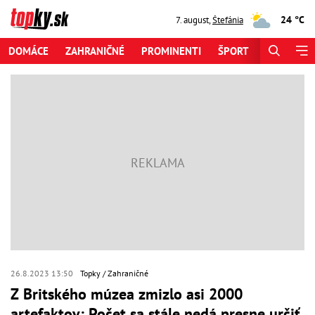
24 °C
7. august
,
Štefánia
DOMÁCE
ZAHRANIČNÉ
PROMINENTI
ŠPORT
ZAUJÍMAV
26.8.2023 13:50
Topky
Zahraničné
Z Britského múzea zmizlo asi 2000
artefaktov: Počet sa stále nedá presne určiť