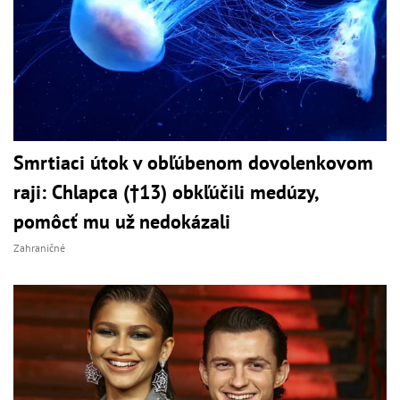
Smrtiaci útok v obľúbenom dovolenkovom
raji: Chlapca (†13) obkľúčili medúzy,
pomôcť mu už nedokázali
Zahraničné