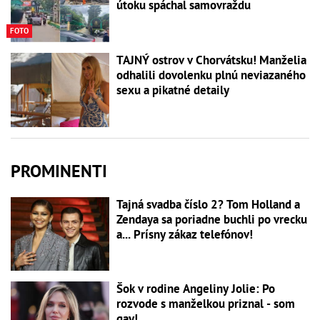
útoku spáchal samovraždu
FOTO
TAJNÝ ostrov v Chorvátsku! Manželia
odhalili dovolenku plnú neviazaného
sexu a pikatné detaily
PROMINENTI
Tajná svadba číslo 2? Tom Holland a
Zendaya sa poriadne buchli po vrecku
a... Prísny zákaz telefónov!
Šok v rodine Angeliny Jolie: Po
rozvode s manželkou priznal - som
gay!