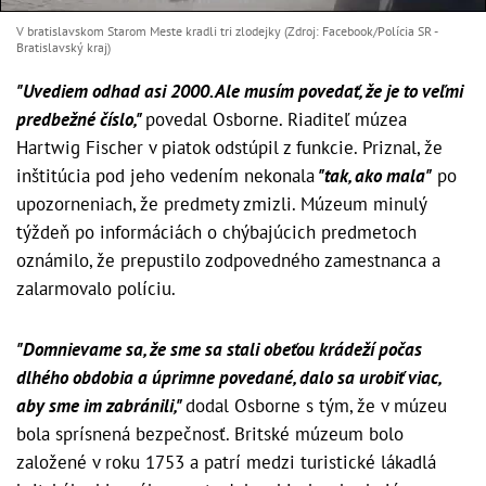
V bratislavskom Starom Meste kradli tri zlodejky (Zdroj: Facebook/Polícia SR -
Bratislavský kraj)
"Uvediem odhad asi 2000. Ale musím povedať, že je to veľmi
predbežné číslo,"
povedal Osborne. Riaditeľ múzea
Hartwig Fischer v piatok odstúpil z funkcie. Priznal, že
inštitúcia pod jeho vedením nekonala
"tak, ako mala"
po
upozorneniach, že predmety zmizli. Múzeum minulý
týždeň po informáciách o chýbajúcich predmetoch
oznámilo, že prepustilo zodpovedného zamestnanca a
zalarmovalo políciu.
"Domnievame sa, že sme sa stali obeťou krádeží počas
dlhého obdobia a úprimne povedané, dalo sa urobiť viac,
aby sme im zabránili,"
dodal Osborne s tým, že v múzeu
bola sprísnená bezpečnosť. Britské múzeum bolo
založené v roku 1753 a patrí medzi turistické lákadlá