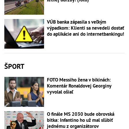
VÚB banka zápasila s veľkým
výpadkom: Klienti sa nevedeli dostať
do aplikácie ani do internetbankingu!
ŠPORT
FOTO Messiho žena v bikinách:
Komentár Ronaldovej Georginy
vyvolal ošiaľ
O finále MS 2030 bude obrovská
bitka: Infantino ho už mal sľúbiť
jednému z organizátorov