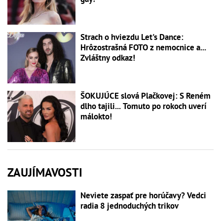
Strach o hviezdu Let's Dance:
Hrôzostrašná FOTO z nemocnice a...
Zvláštny odkaz!
ŠOKUJÚCE slová Plačkovej: S Reném
dlho tajili... Tomuto po rokoch uverí
málokto!
ZAUJÍMAVOSTI
Neviete zaspať pre horúčavy? Vedci
radia 8 jednoduchých trikov