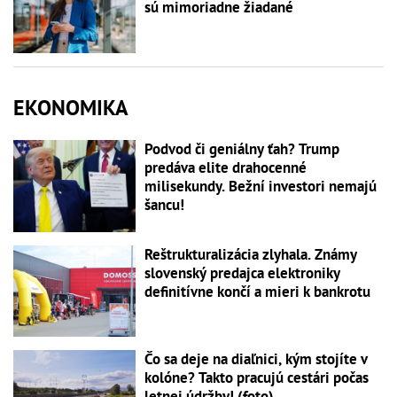
sú mimoriadne žiadané
EKONOMIKA
Podvod či geniálny ťah? Trump
predáva elite drahocenné
milisekundy. Bežní investori nemajú
šancu!
Reštrukturalizácia zlyhala. Známy
slovenský predajca elektroniky
definitívne končí a mieri k bankrotu
Čo sa deje na diaľnici, kým stojíte v
kolóne? Takto pracujú cestári počas
letnej údržby! (foto)