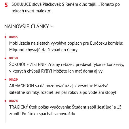
ŠOKUJÚCE slová Plačkovej: S Reném dlho tajili... Tomuto po
rokoch uverí málokto!
NAJNOVŠIE ČLÁNKY
08:45
Mobilizácia na sieťach vyvoláva poplach pre Európsku komisiu:
Migranti chystajú ďalší vpád do Ceuty
08:30
ŠOKUJÚCE ZISTENIE Známy reťazec predával rybacie konzervy,
v ktorých chýbali RYBY! Môžete ich mať doma aj vy
08:29
ARMAGEDON sa dá pozorovať už aj z vesmíru: Mrazivé
satelitné snímky, rozdiel len pár rokov a po vode ani stopy!
08:28
TRAGICKÝ útok počas vyučovania: Študent zabil šesť ľudí a 15
zranil! Po útoku spáchal samovraždu