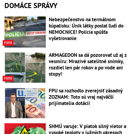
DOMÁCE SPRÁVY
Nebezpečenstvo na termálnom
kúpalisku: Únik látky poslal ľudí do
NEMOCNICE! Polícia spúšťa
vyšetrovanie
FOTO
ARMAGEDON sa dá pozorovať už aj z
vesmíru: Mrazivé satelitné snímky,
rozdiel len pár rokov a po vode ani
stopy!
FOTO
FPU sa rozhodlo zverejniť zásadný
ZOZNAM: Toto sú vraj najväčší
prijímatelia dotácií
SHMÚ varuje: V piatok silný vietor a
vysoké teploty v južných okresoch