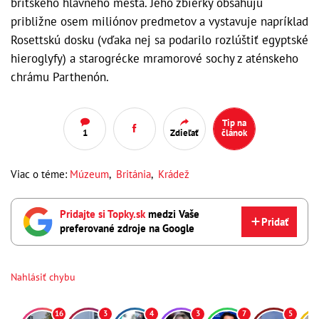
britského hlavného mesta. Jeho zbierky obsahujú
približne osem miliónov predmetov a vystavuje napríklad
Rosettskú dosku (vďaka nej sa podarilo rozlúštiť egyptské
hieroglyfy) a starogrécke mramorové sochy z aténskeho
chrámu Parthenón.
Tip na
1
Zdieľať
článok
Viac o téme:
Múzeum
,
Británia
,
Krádež
Pridajte si Topky.sk
medzi Vaše
Pridať
preferované zdroje na Google
Nahlásiť chybu
16
3
4
3
7
5