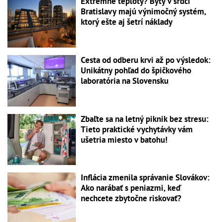
Extrémne teploty? Byty v srdci
Bratislavy majú výnimočný systém,
ktorý ešte aj šetrí náklady
Cesta od odberu krvi až po výsledok:
Unikátny pohľad do špičkového
laboratória na Slovensku
Zbaľte sa na letný piknik bez stresu:
Tieto praktické vychytávky vám
ušetria miesto v batohu!
Inflácia zmenila správanie Slovákov:
Ako narábať s peniazmi, keď
nechcete zbytočne riskovať?