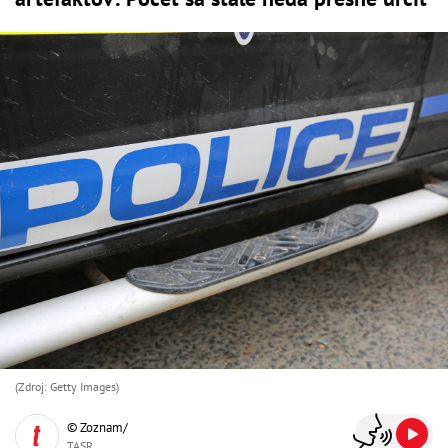
(Zdroj: Getty Images)
© Zoznam/
TASR