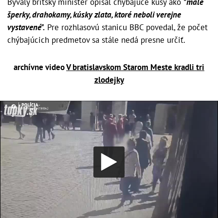
Bývalý britský minister opísal chýbajúce kusy ako
"malé
šperky, drahokamy, kúsky zlata, ktoré neboli verejne
vystavené".
Pre rozhlasovú stanicu BBC povedal, že počet
chýbajúcich predmetov sa stále nedá presne určiť.
archívne video
V bratislavskom Starom Meste kradli tri
zlodejky