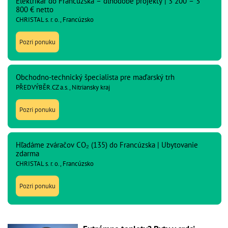
Elektrikár do Francúzska – dlhodobé projekty | 3 200 – 3
800 € netto
CHRISTAL s. r. o., Francúzsko
Pozri ponuku
Obchodno-technický špecialista pre maďarský trh
PŘEDVÝBĚR.CZ a.s., Nitriansky kraj
Pozri ponuku
Hľadáme zváračov CO₂ (135) do Francúzska | Ubytovanie
zdarma
CHRISTAL s. r. o., Francúzsko
Pozri ponuku