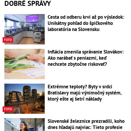
DOBRÉ SPRÁVY
Cesta od odberu krvi až po výsledok:
Unikátny pohľad do špičkového
laboratória na Slovensku
FOTO
Inflácia zmenila správanie Slovákov:
Ako narábať s peniazmi, keď
nechcete zbytočne riskovať?
Extrémne teploty? Byty v srdci
Bratislavy majú výnimočný systém,
ktorý ešte aj šetrí náklady
FOTO
Slovenské železnice prezradili, koho
dnes hľadajú najviac: Tieto profesie