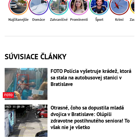
Najčítanejšie
Domáce
Zahraničné
Prominenti
Šport
Krimi
Zaují
SÚVISIACE ČLÁNKY
FOTO Polícia vyšetruje krádež, ktorá
sa stala na autobusovej stanici v
Bratislave
FOTO
Otrasné, čoho sa dopustila mladá
dvojica v Bratislave: Olúpili
zdravotne postihnutého seniora! To
však nie je všetko