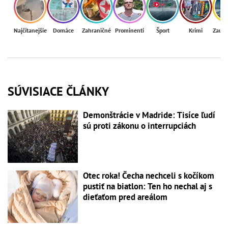
Najčítanejšie
Domáce
Zahraničné
Prominenti
Šport
Krimi
Zaují
SÚVISIACE ČLÁNKY
Demonštrácie v Madride: Tisíce ľudí
sú proti zákonu o interrupciách
Otec roka! Čecha nechceli s kočíkom
pustiť na biatlon: Ten ho nechal aj s
dieťaťom pred areálom