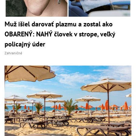
Muž išiel darovať plazmu a zostal ako
OBARENÝ: NAHÝ človek v strope, veľký
policajný úder
Zahraničné