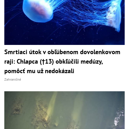
Smrtiaci útok v obľúbenom dovolenkovom
raji: Chlapca (†13) obkľúčili medúzy,
pomôcť mu už nedokázali
Zahraničné