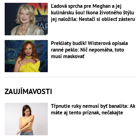
Ľadová sprcha pre Meghan a jej
kulinársku šou! Ikona životného štýlu
jej naložila: Nestačí si obliecť zásteru
Prekliaty budík! Wisterová opísala
ranné peklo: Nič nepomáha, toto
musí maskovať
ZAUJÍMAVOSTI
Tŕpnutie ruky nemusí byť banalita: Ak
máte aj tento príznak, nečakajte