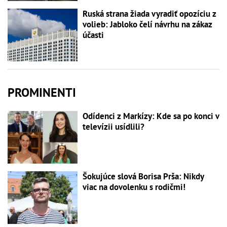
Ruská strana žiada vyradiť opozíciu z
volieb: Jabloko čelí návrhu na zákaz
účasti
PROMINENTI
Odídenci z Markízy: Kde sa po konci v
televízii usídlili?
Šokujúce slová Borisa Prša: Nikdy
viac na dovolenku s rodičmi!