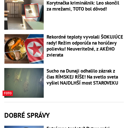
Korytnačka kriminálnik: Leo skončil
za mrežami, TOTO bol dôvod!
Rekordné teploty vyvolali ŠOKUJÚCE
rady! Režim odporúča na horúčavy
polievku! Neuveriteľné, z AKÉHO
zvierata
Sucho na Dunaji odhalilo zázrak z
čias RÍMSKEJ RÍŠE! Na svetlo sveta
vyšiel NAJDLHŠÍ most STAROVEKU
FOTO
DOBRÉ SPRÁVY