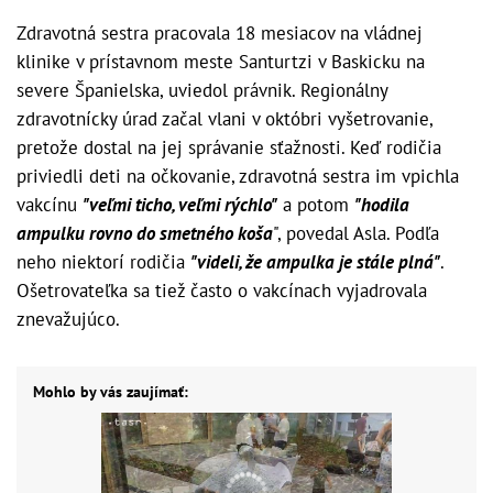
Zdravotná sestra pracovala 18 mesiacov na vládnej
klinike v prístavnom meste Santurtzi v Baskicku na
severe Španielska, uviedol právnik. Regionálny
zdravotnícky úrad začal vlani v októbri vyšetrovanie,
pretože dostal na jej správanie sťažnosti. Keď rodičia
priviedli deti na očkovanie, zdravotná sestra im vpichla
vakcínu
"veľmi ticho, veľmi rýchlo"
a potom
"hodila
ampulku rovno do smetného koša
", povedal Asla. Podľa
neho niektorí rodičia
"videli, že ampulka je stále plná"
.
Ošetrovateľka sa tiež často o vakcínach vyjadrovala
znevažujúco.
Mohlo by vás zaujímať: