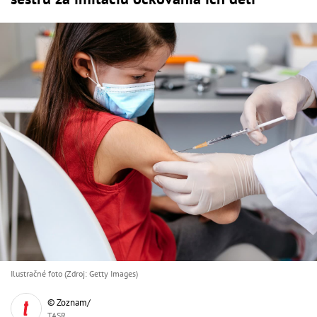
Ilustračné foto (Zdroj: Getty Images)
© Zoznam/
TASR