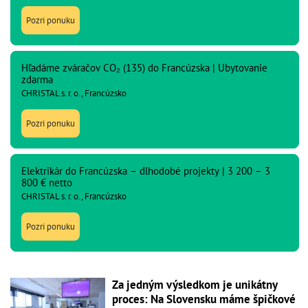
Pozri ponuku
Hľadáme zváračov CO₂ (135) do Francúzska | Ubytovanie
zdarma
CHRISTAL s. r. o., Francúzsko
Pozri ponuku
Elektrikár do Francúzska – dlhodobé projekty | 3 200 – 3
800 € netto
CHRISTAL s. r. o., Francúzsko
Pozri ponuku
Za jedným výsledkom je unikátny
proces: Na Slovensku máme špičkové