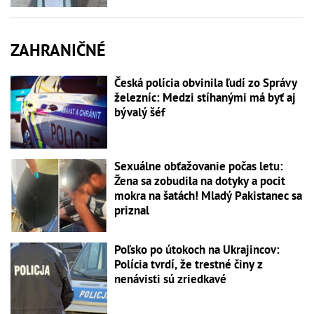
ZAHRANIČNÉ
Česká polícia obvinila ľudí zo Správy
železníc: Medzi stíhanými má byť aj
bývalý šéf
Sexuálne obťažovanie počas letu:
Žena sa zobudila na dotyky a pocit
mokra na šatách! Mladý Pakistanec sa
priznal
Poľsko po útokoch na Ukrajincov:
Polícia tvrdí, že trestné činy z
nenávisti sú zriedkavé