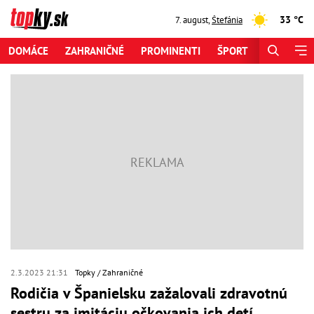
33 °C
7. august
,
Štefánia
DOMÁCE
ZAHRANIČNÉ
PROMINENTI
ŠPORT
ZAUJÍMAV
2.3.2023 21:31
Topky
Zahraničné
Rodičia v Španielsku zažalovali zdravotnú
sestru za imitáciu očkovania ich detí