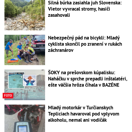
Silná búrka zasiahla juh Slovenska:
Vietor vyvracal stromy, hasiči
zasahovali
Nebezpečný pád na bicykli: Mladý
cyklista skončil po zranení v rukách
záchranárov
ŠOKY na prešovskom kúpalisku:
Naháčku v sprche prepadli inštalatéri,
ešte väčšia hrôza číhala v BAZÉNE
FOTO
Mladý motorkár v Turčianskych
Tepliciach havaroval pod vplyvom
alkoholu, nemal ani vodičák