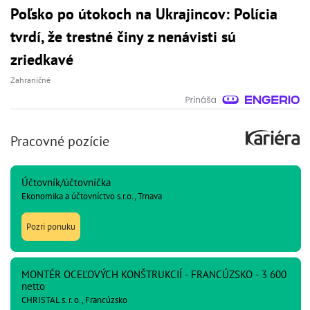
Poľsko po útokoch na Ukrajincov: Polícia
tvrdí, že trestné činy z nenávisti sú
zriedkavé
Zahraničné
Pracovné pozície
Účtovník/účtovníčka
Ekonomika a účtovníctvo s.r.o., Trnava
Pozri ponuku
MONTÉR OCEĽOVÝCH KONŠTRUKCIÍ - FRANCÚZSKO - 3 600
netto
CHRISTAL s. r. o., Francúzsko