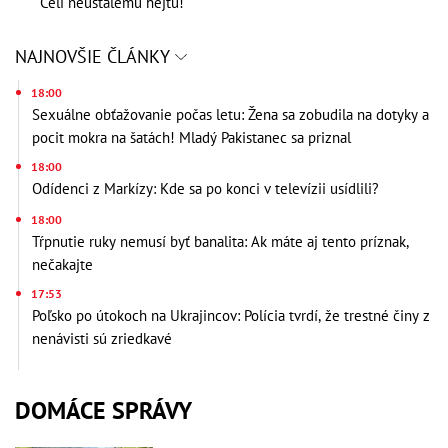
Čelí neustálemu hejtu!
NAJNOVŠIE ČLÁNKY
18:00
Sexuálne obťažovanie počas letu: Žena sa zobudila na dotyky a
pocit mokra na šatách! Mladý Pakistanec sa priznal
18:00
Odídenci z Markízy: Kde sa po konci v televízii usídlili?
18:00
Tŕpnutie ruky nemusí byť banalita: Ak máte aj tento príznak,
nečakajte
17:53
Poľsko po útokoch na Ukrajincov: Polícia tvrdí, že trestné činy z
nenávisti sú zriedkavé
DOMÁCE SPRÁVY