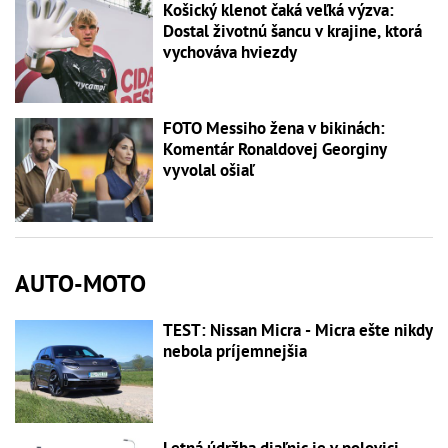
Košický klenot čaká veľká výzva:
Dostal životnú šancu v krajine, ktorá
vychováva hviezdy
FOTO Messiho žena v bikinách:
Komentár Ronaldovej Georginy
vyvolal ošiaľ
AUTO-MOTO
TEST: Nissan Micra - Micra ešte nikdy
nebola príjemnejšia