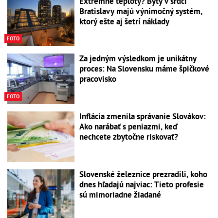
Extrémne teploty? Byty v srdci
Bratislavy majú výnimočný systém,
ktorý ešte aj šetrí náklady
FOTO
Za jedným výsledkom je unikátny
proces: Na Slovensku máme špičkové
pracovisko
FOTO
Inflácia zmenila správanie Slovákov:
Ako narábať s peniazmi, keď
nechcete zbytočne riskovať?
Slovenské železnice prezradili, koho
dnes hľadajú najviac: Tieto profesie
sú mimoriadne žiadané