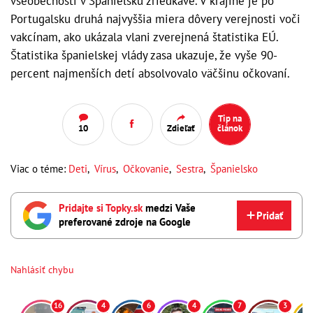
všeobecnosti v Španielsku zriedkavé. V krajine je po
Portugalsku druhá najvyššia miera dôvery verejnosti voči
vakcínam, ako ukázala vlani zverejnená štatistika EÚ.
Štatistika španielskej vlády zasa ukazuje, že vyše 90-
percent najmenších detí absolvovalo väčšinu očkovaní.
Tip na
10
Zdieľať
článok
Viac o téme:
Deti
,
Vírus
,
Očkovanie
,
Sestra
,
Španielsko
Pridajte si Topky.sk
medzi Vaše
Pridať
preferované zdroje na Google
Nahlásiť chybu
16
4
6
4
7
3