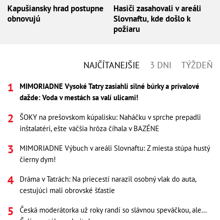
Kapušiansky hrad postupne
Hasiči zasahovali v areáli
obnovujú
Slovnaftu, kde došlo k
požiaru
NAJČÍTANEJŠIE
3 DNI
TÝŽDEŇ
MIMORIADNE Vysoké Tatry zasiahli silné búrky a prívalové
dažde: Voda v mestách sa valí ulicami!
ŠOKY na prešovskom kúpalisku: Naháčku v sprche prepadli
inštalatéri, ešte väčšia hrôza číhala v BAZÉNE
MIMORIADNE Výbuch v areáli Slovnaftu: Z miesta stúpa hustý
čierny dym!
Dráma v Tatrách: Na priecestí narazil osobný vlak do auta,
cestujúci mali obrovské šťastie
Česká moderátorka už roky randí so slávnou speváčkou, ale...