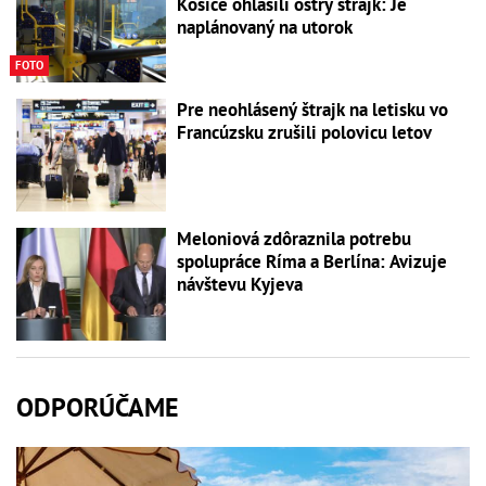
Košice ohlásili ostrý štrajk: Je
naplánovaný na utorok
FOTO
Pre neohlásený štrajk na letisku vo
Francúzsku zrušili polovicu letov
Meloniová zdôraznila potrebu
spolupráce Ríma a Berlína: Avizuje
návštevu Kyjeva
ODPORÚČAME