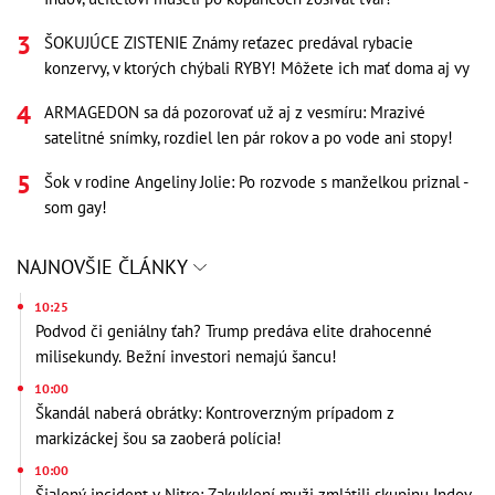
ŠOKUJÚCE ZISTENIE Známy reťazec predával rybacie
konzervy, v ktorých chýbali RYBY! Môžete ich mať doma aj vy
ARMAGEDON sa dá pozorovať už aj z vesmíru: Mrazivé
satelitné snímky, rozdiel len pár rokov a po vode ani stopy!
Šok v rodine Angeliny Jolie: Po rozvode s manželkou priznal -
som gay!
NAJNOVŠIE ČLÁNKY
10:25
Podvod či geniálny ťah? Trump predáva elite drahocenné
milisekundy. Bežní investori nemajú šancu!
10:00
Škandál naberá obrátky: Kontroverzným prípadom z
markizáckej šou sa zaoberá polícia!
10:00
Šialený incident v Nitre: Zakuklení muži zmlátili skupinu Indov,