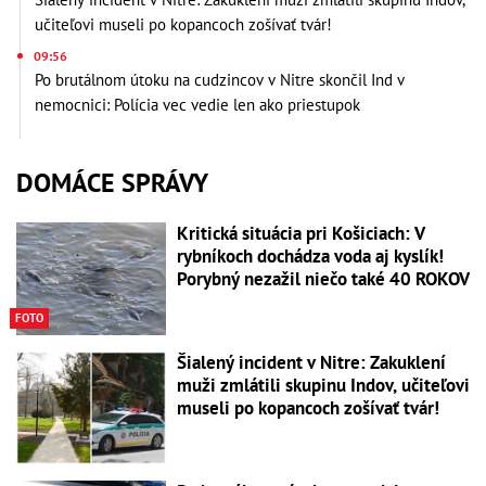
učiteľovi museli po kopancoch zošívať tvár!
09:56
Po brutálnom útoku na cudzincov v Nitre skončil Ind v
nemocnici: Polícia vec vedie len ako priestupok
DOMÁCE SPRÁVY
Kritická situácia pri Košiciach: V
rybníkoch dochádza voda aj kyslík!
Porybný nezažil niečo také 40 ROKOV
FOTO
Šialený incident v Nitre: Zakuklení
muži zmlátili skupinu Indov, učiteľovi
museli po kopancoch zošívať tvár!