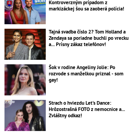
Kontroverzným prípadom z
markizáckej šou sa zaoberá polícia!
Tajná svadba číslo 2? Tom Holland a
Zendaya sa poriadne buchli po vrecku
a... Prísny zákaz telefónov!
Šok v rodine Angeliny Jolie: Po
rozvode s manželkou priznal - som
gay!
Strach o hviezdu Let's Dance:
Hrôzostrašná FOTO z nemocnice a...
Zvláštny odkaz!