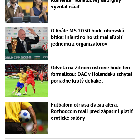
Komentár Ronaldovej Georginy
vyvolal ošiaľ
O finále MS 2030 bude obrovská
bitka: Infantino ho už mal sľúbiť
jednému z organizátorov
Odveta na Žitnom ostrove bude len
formalitou: DAC v Holandsku schytal
poriadne krutý debakel
Futbalom otriasa ďalšia aféra:
Rozhodcom mali pred zápasmi platiť
erotické salóny