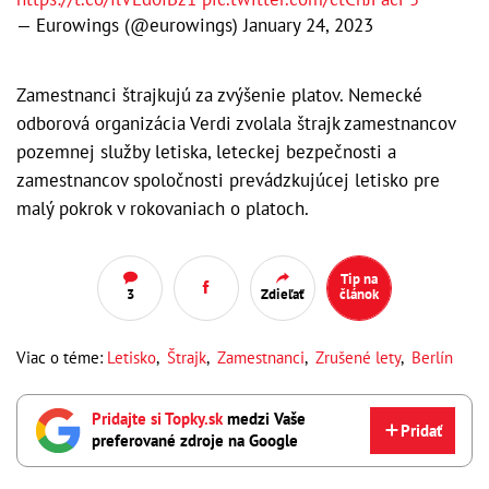
— Eurowings (@eurowings)
January 24, 2023
Zamestnanci štrajkujú za zvýšenie platov. Nemecké
odborová organizácia Verdi zvolala štrajk zamestnancov
pozemnej služby letiska, leteckej bezpečnosti a
zamestnancov spoločnosti prevádzkujúcej letisko pre
malý pokrok v rokovaniach o platoch.
Tip na
3
Zdieľať
článok
Viac o téme:
Letisko
,
Štrajk
,
Zamestnanci
,
Zrušené lety
,
Berlín
Pridajte si Topky.sk
medzi Vaše
Pridať
preferované zdroje na Google