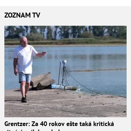
ZOZNAM TV
Grentzer: Za 40 rokov ešte taká kritická