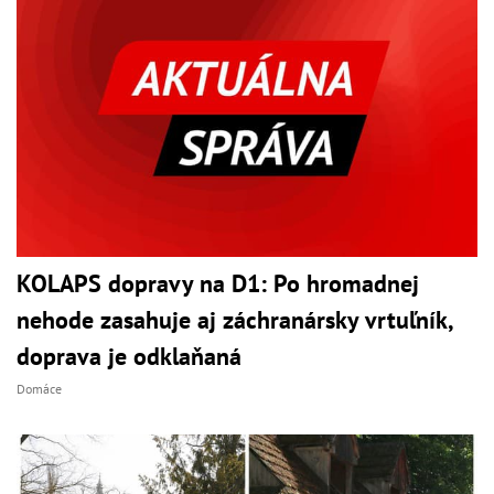
KOLAPS dopravy na D1: Po hromadnej
nehode zasahuje aj záchranársky vrtuľník,
doprava je odklaňaná
Domáce