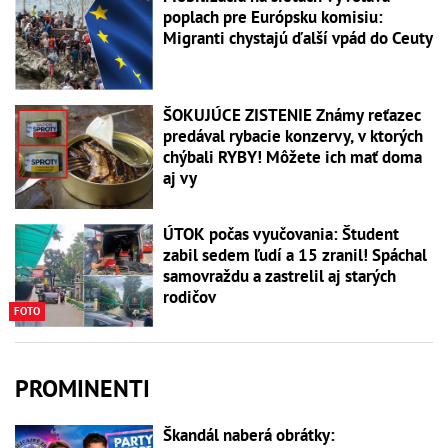
poplach pre Európsku komisiu:
Migranti chystajú ďalší vpád do Ceuty
ŠOKUJÚCE ZISTENIE Známy reťazec
predával rybacie konzervy, v ktorých
chýbali RYBY! Môžete ich mať doma
aj vy
ÚTOK počas vyučovania: Študent
zabil sedem ľudí a 15 zranil! Spáchal
samovraždu a zastrelil aj starých
rodičov
FOTO
PROMINENTI
Škandál naberá obrátky: