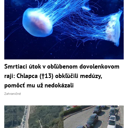
Smrtiaci útok v obľúbenom dovolenkovom
raji: Chlapca (†13) obkľúčili medúzy,
pomôcť mu už nedokázali
Zahraničné