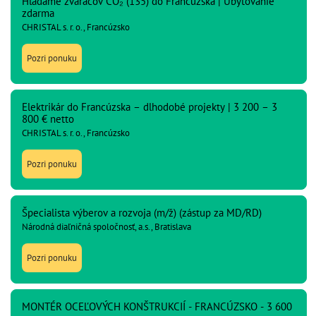
Hľadáme zváračov CO₂ (135) do Francúzska | Ubytovanie
zdarma
CHRISTAL s. r. o., Francúzsko
Pozri ponuku
Elektrikár do Francúzska – dlhodobé projekty | 3 200 – 3
800 € netto
CHRISTAL s. r. o., Francúzsko
Pozri ponuku
Špecialista výberov a rozvoja (m/ž) (zástup za MD/RD)
Národná diaľničná spoločnosť, a.s., Bratislava
Pozri ponuku
MONTÉR OCEĽOVÝCH KONŠTRUKCIÍ - FRANCÚZSKO - 3 600