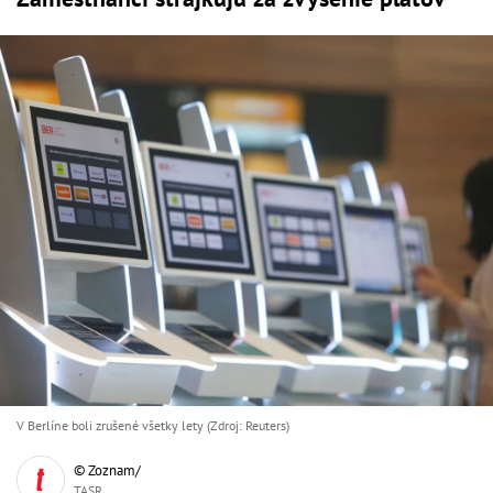
V Berlíne boli zrušené všetky lety (Zdroj: Reuters)
© Zoznam/
TASR