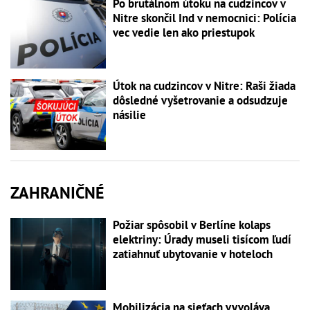
Po brutálnom útoku na cudzincov v
Nitre skončil Ind v nemocnici: Polícia
vec vedie len ako priestupok
Útok na cudzincov v Nitre: Raši žiada
dôsledné vyšetrovanie a odsudzuje
násilie
ZAHRANIČNÉ
Požiar spôsobil v Berlíne kolaps
elektriny: Úrady museli tisícom ľudí
zatiahnuť ubytovanie v hoteloch
Mobilizácia na sieťach vyvoláva