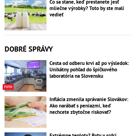
Čo sa stane, keď prestanete jesť
mliečne výrobky? Toto by ste mali
vedieť
DOBRÉ SPRÁVY
Cesta od odberu krvi až po výsledok:
Unikátny pohľad do špičkového
laboratória na Slovensku
FOTO
Inflácia zmenila správanie Slovákov:
Ako narábať s peniazmi, keď
nechcete zbytočne riskovať?
Extrémne teploty? Byty v srdci