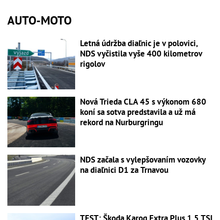
AUTO-MOTO
Letná údržba diaľnic je v polovici,
NDS vyčistila vyše 400 kilometrov
rigolov
Nová Trieda CLA 45 s výkonom 680
koní sa sotva predstavila a už má
rekord na Nurburgringu
NDS začala s vylepšovaním vozovky
na diaľnici D1 za Trnavou
TEST: Škoda Karoq Extra Plus 1.5 TSI