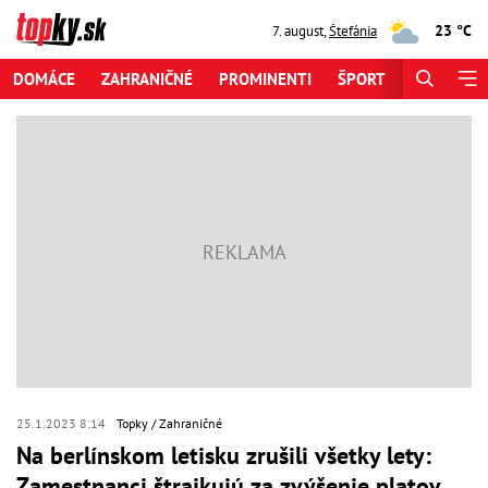
23 °C
7. august
,
Štefánia
DOMÁCE
ZAHRANIČNÉ
PROMINENTI
ŠPORT
ZAUJÍMAV
25.1.2023 8:14
Topky
Zahraničné
Na berlínskom letisku zrušili všetky lety:
Zamestnanci štrajkujú za zvýšenie platov