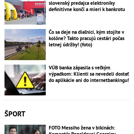
slovenský predajca elektroniky
definitívne končí a mieri k bankrotu
Čo sa deje na diaľnici, kým stojíte v
kolóne? Takto pracujú cestári počas
letnej údržby! (foto)
VÚB banka zápasila s veľkým
výpadkom: Klienti sa nevedeli dostať
do aplikácie ani do internetbankingu!
ŠPORT
FOTO Messiho žena v bikinách: