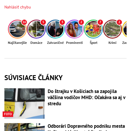
Nahlásiť chybu
16
5
3
2
7
2
Najčítanejšie
Domáce
Zahraničné
Prominenti
Šport
Krimi
Zaují
SÚVISIACE ČLÁNKY
Do štrajku v Košiciach sa zapojila
väčšina vodičov MHD: Očakáva sa aj v
stredu
FOTO
Odborári Dopravného podniku mesta