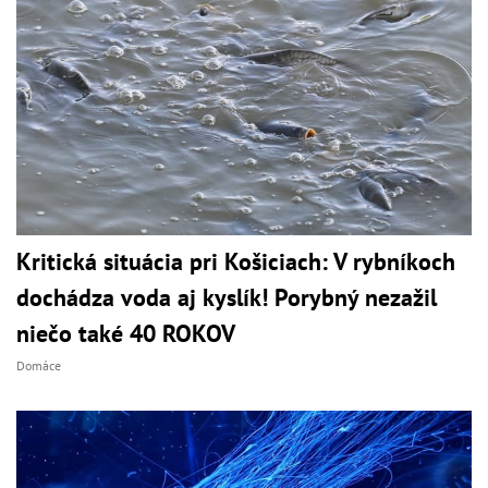
Kritická situácia pri Košiciach: V rybníkoch
dochádza voda aj kyslík! Porybný nezažil
niečo také 40 ROKOV
Domáce