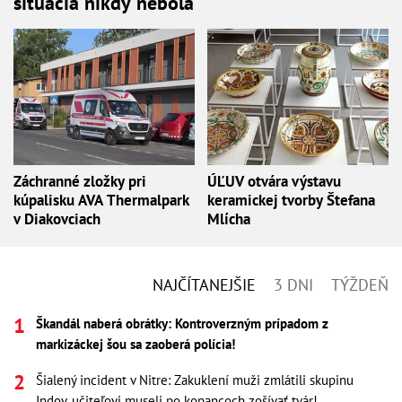
situácia nikdy nebola
Záchranné zložky pri
ÚĽUV otvára výstavu
kúpalisku AVA Thermalpark
keramickej tvorby Štefana
v Diakovciach
Mlícha
NAJČÍTANEJŠIE
3 DNI
TÝŽDEŇ
Škandál naberá obrátky: Kontroverzným prípadom z
markizáckej šou sa zaoberá polícia!
Šialený incident v Nitre: Zakuklení muži zmlátili skupinu
Indov, učiteľovi museli po kopancoch zošívať tvár!