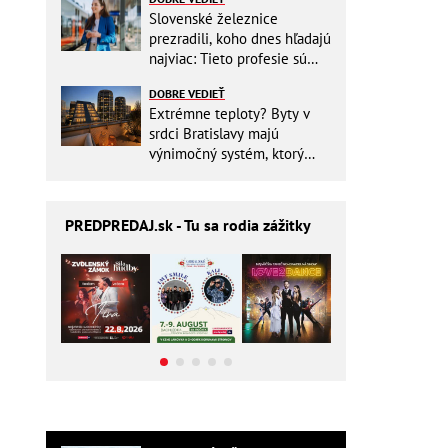
Slovenské železnice
prezradili, koho dnes hľadajú
najviac: Tieto profesie sú
mimoriadne žiadané
DOBRE VEDIEŤ
Extrémne teploty? Byty v
srdci Bratislavy majú
výnimočný systém, ktorý
ešte aj šetrí náklady
PREDPREDAJ
.sk - Tu sa rodia zážitky