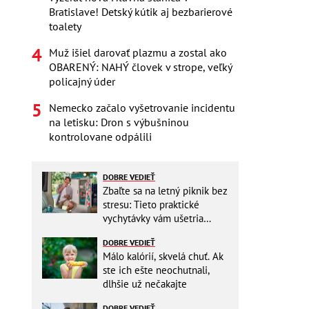
Bratislave! Detský kútik aj bezbarierové
toalety
Muž išiel darovať plazmu a zostal ako
OBARENÝ: NAHÝ človek v strope, veľký
policajný úder
Nemecko začalo vyšetrovanie incidentu
na letisku: Dron s výbušninou
kontrolovane odpálili
DOBRE VEDIEŤ
Zbaľte sa na letný piknik bez
stresu: Tieto praktické
vychytávky vám ušetria
miesto v batohu!
DOBRE VEDIEŤ
Málo kalórií, skvelá chuť. Ak
ste ich ešte neochutnali,
dlhšie už nečakajte
DOBRE VEDIEŤ