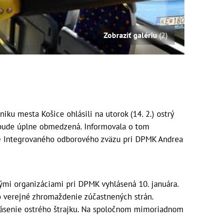
Zobraziť galériu
(2)
ku mesta Košice ohlásili na utorok (14. 2.) ostrý
 bude úplne obmedzená. Informovala o tom
ie Integrovaného odborového zväzu pri DPMK Andrea
ými organizáciami pri DPMK vyhlásená 10. januára.
o verejné zhromaždenie zúčastnených strán.
lásenie ostrého štrajku. Na spoločnom mimoriadnom