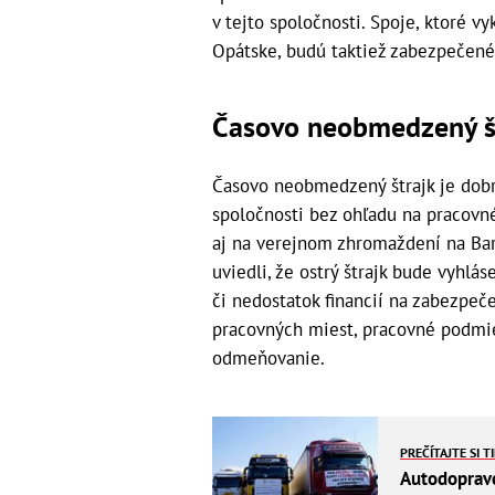
v tejto spoločnosti. Spoje, ktoré v
Opátske, budú taktiež zabezpečené
Časovo neobmedzený št
Časovo neobmedzený štrajk je dobr
spoločnosti bez ohľadu na pracovné
aj na verejnom zhromaždení na Bar
uviedli, že ostrý štrajk bude vyhlá
či nedostatok financií na zabezpeče
pracovných miest, pracovné podmie
odmeňovanie.
PREČÍTAJTE SI T
Autodopravco