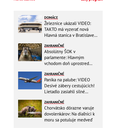
DOMÁCE
Železnice ukázali VIDEO:
TAKTO má vyzerať nová
Hlavná stanica v Bratislave!
Detský kútik aj bezbarierové
ZAHRANIČNÉ
toalety
Absolútny ŠOK v
parlamente: Hlavným
vchodom doň uprostred
zasadania napochodovali
ZAHRANIČNÉ
KAPYBARY, kde sa tam
Panika na palube: VIDEO
nabrali?
Desivé zábery cestujúcich!
Lietadlo zasiahli silné
turbulencie! 17 zranených
ZAHRANIČNÉ
Chorvátsko dôrazne varuje
dovolenkárov: Na diaľnici k
moru sa potuluje medveď