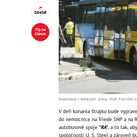
Zdieľať
Tip na
článok
Elektrobusy v Košiaciach (Zdroj: TASR- František Iv
V deň konania štrajku bude vyprav
do nemocnice na Triede SNP a na Ra
autobusové spoje
"RA"
, a to tak, 
spoločnosti U. S. Steel a zároveň