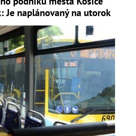
ho podniku mesta Košice
jk: Je naplánovaný na utorok