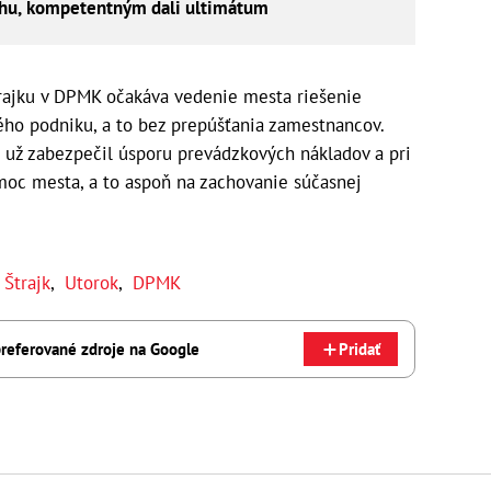
ahu, kompetentným dali ultimátum
trajku v DPMK očakáva vedenie mesta riešenie
ého podniku, a to bez prepúšťania zamestnancov.
e už zabezpečil úsporu prevádzkových nákladov a pri
moc mesta, a to aspoň na zachovanie súčasnej
,
Štrajk
,
Utorok
,
DPMK
referované zdroje na Google
Pridať