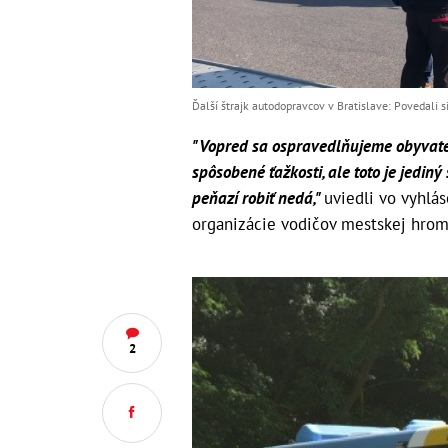
Ďalší štrajk autodopravcov v Bratislave: Povedali s
"Vopred sa ospravedlňujeme obyvateľo
spôsobené ťažkosti, ale toto je jedin
peňazí robiť nedá,"
uviedli vo vyhlá
organizácie vodičov mestskej hro
2