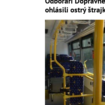
Odborári Dopravné
ohlásili ostrý štra