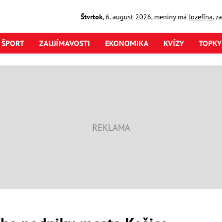
Štvrtok
,
6. august
2026
,
meniny má
Jozefína
, z
ŠPORT
ZAUJÍMAVOSTI
EKONOMIKA
KVÍZY
TOPKY