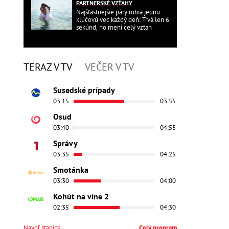
PARTNERSKÉ VZŤAHY
Najšťastnejšie páry robia jednu
kľúčovú vec každý deň: Trvá len 6
sekúnd, no mení celý vzťah
TERAZ V TV
VEČER V TV
Susedské prípady
03:15
03:55
Osud
03:40
04:55
Správy
03:35
04:25
Smotánka
03:30
04:00
Kohút na víne 2
02:35
04:30
Navoľ stanice
Celý program