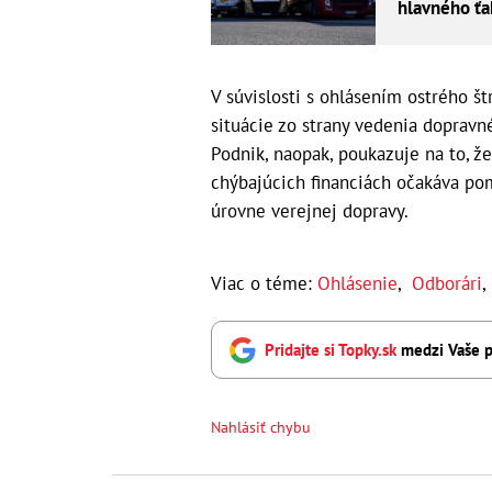
hlavného ť
V súvislosti s ohlásením ostrého š
situácie zo strany vedenia dopravn
Podnik, naopak, poukazuje na to, ž
chýbajúcich financiách očakáva po
úrovne verejnej dopravy.
Viac o téme:
Ohlásenie
,
Odborári
Pridajte si Topky.sk
medzi Vaše p
Nahlásiť chybu