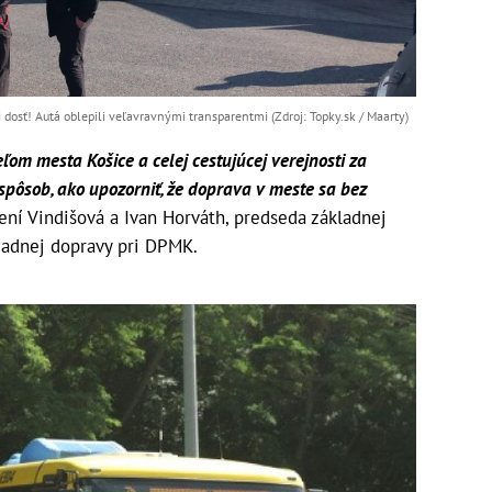
i dosť! Autá oblepili veľavravnými transparentmi (Zdroj: Topky.sk / Maarty)
m mesta Košice a celej cestujúcej verejnosti za
ý spôsob, ako upozorniť, že doprava v meste sa bez
sení Vindišová a Ivan Horváth, predseda základnej
madnej dopravy pri DPMK.