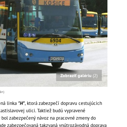
Zobraziť galériu
(2)
án)
ená linka
"H"
, ktorá zabezpečí dopravu cestujúcich
stislavovej ulici. Taktiež budú vypravené
aby bol zabezpečený návoz na pracovné zmeny do
 bude zabezpečovaná takzvaná vnútrozávodná doprava