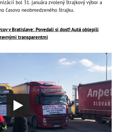
izácií bol 31. januára zvolený štrajkový výbor a
ého časovo neobmedzeného štrajku.
ov v Bratislave: Povedali si dosť! Autá oblepili
ravnými transparentmi