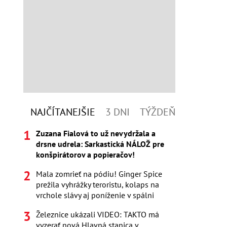
NAJČÍTANEJŠIE
3 DNI
TÝŽDEŇ
Zuzana Fialová to už nevydržala a
drsne udrela: Sarkastická NÁLOŽ pre
konšpirátorov a popieračov!
Mala zomrieť na pódiu! Ginger Spice
prežila vyhrážky teroristu, kolaps na
vrchole slávy aj poníženie v spálni
Železnice ukázali VIDEO: TAKTO má
vyzerať nová Hlavná stanica v