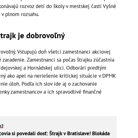
ykonávajú rozvoz detí do školy v mestskej časti Vyšné
 v plnom rozsahu.
rajk je dobrovoľný
ovoľný. Vstupujú doň všetci zamestnanci akciovej
 zaradenie. Zamestnanci sa počas štrajku zúčastnia
dejovskej a Hornádskej ulici. Odborári predtým
sený ako apel na neriešenie kritickej situácie v DPMK
nie úloh. Podľa ich slov ide aj o zachovanie
nky zamestnancov a ich spravodlivé finančné
IEŽ
via si povedali dosť: Štrajk v Bratislave! Blokáda