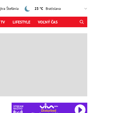
ajtra Štefánia
23 °C
 TV
LIFESTYLE
VOĽNÝ ČAS
STREAM
NAŽIVO
Disturbed