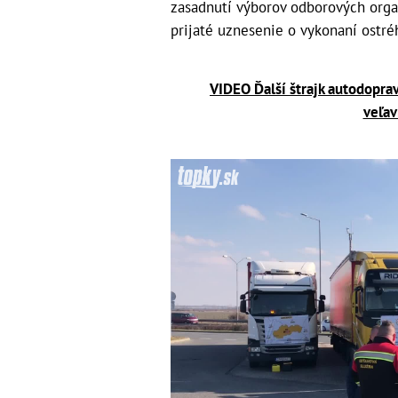
zasadnutí výborov odborových organ
prijaté uznesenie o vykonaní ostr
VIDEO Ďalší štrajk autodopravc
veľav