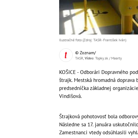
Ilustračné foto (Zdroj: TASR- František Iván)
© Zoznam/
TASR,
Video
: Topky.sk / Maarty
KOŠICE - Odborári Dopravného podni
štrajk. Mestská hromadná doprava
predsedníčka základnej organizác
Vindišová.
Štrajková pohotovosť bola odborov
Následne sa 17. januára uskutočnil
Zamestnanci vtedy odsúhlasili vyh