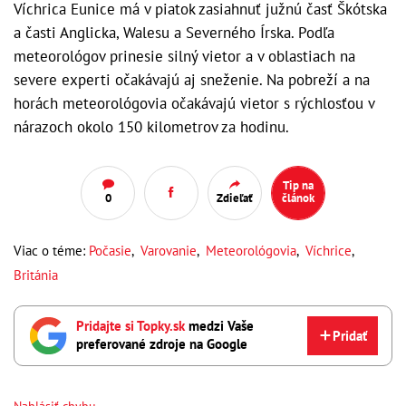
Víchrica Eunice má v piatok zasiahnuť južnú časť Škótska
a časti Anglicka, Walesu a Severného Írska. Podľa
meteorológov prinesie silný vietor a v oblastiach na
severe experti očakávajú aj sneženie. Na pobreží a na
horách meteorológovia očakávajú vietor s rýchlosťou v
nárazoch okolo 150 kilometrov za hodinu.
Tip na
0
Zdieľať
článok
Viac o téme:
Počasie
,
Varovanie
,
Meteorológovia
,
Víchrice
,
Británia
Pridajte si Topky.sk
medzi Vaše
Pridať
preferované zdroje na Google
Nahlásiť chybu