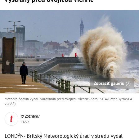
Zobraziť galériu
(2)
Meteorológovia vydali varovania pred dvojicou víchric (Zdroj: SITA/Peter Byrne/PA
via AP)
© Zoznam/
TASR
LONDÝN- Britský Meteorologický úrad v stredu vydal