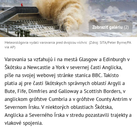
Zobraziť galériu
(2)
Meteorológovia vydali varovania pred dvojicou víchric (Zdroj: SITA/Peter Byrne/PA
via AP)
Varovania sa vzťahujú i na mestá Glasgow a Edinburgh v
Škótsku a Newcastle a York v severnej časti Anglicka,
píše na svojej webovej stránke stanica BBC. Takisto
platia aj pre časti škótskych správnych oblastí Argyll a
Bute, Fife, Dimfries and Galloway a Scottish Borders, v
anglickom grófstve Cumbria a v grófstve County Antrim v
Severnom Írsku. V niektorých oblastiach Škótska,
Anglicka a Severného Írska v stredu pozastavili trajekty a
vlakové spojenia.