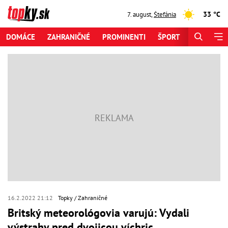
33 °C
7. august
,
Štefánia
DOMÁCE
ZAHRANIČNÉ
PROMINENTI
ŠPORT
ZAUJÍMAV
16.2.2022 21:12
Topky
Zahraničné
Britský meteorológovia varujú: Vydali
výstrahy pred dvojicou víchric