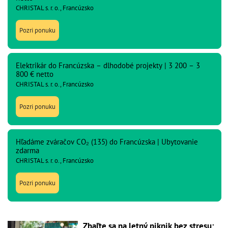
CHRISTAL s. r. o., Francúzsko
Pozri ponuku
Elektrikár do Francúzska – dlhodobé projekty | 3 200 – 3
800 € netto
CHRISTAL s. r. o., Francúzsko
Pozri ponuku
Hľadáme zváračov CO₂ (135) do Francúzska | Ubytovanie
zdarma
CHRISTAL s. r. o., Francúzsko
Pozri ponuku
Zbaľte sa na letný piknik bez stresu: