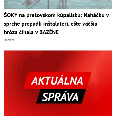
ŠOKY na prešovskom kúpalisku: Naháčku v
sprche prepadli inštalatéri, ešte väčšia
hrôza číhala v BAZÉNE
Domáce