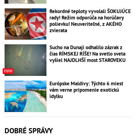
Rekordné teploty vyvolali ŠOKUJÚCE
rady! Režim odporúča na horúčavy
polievku! Neuveriteľné, z AKÉHO
zvierata
Sucho na Dunaji odhalilo zázrak z
čias RÍMSKEJ RÍŠE! Na svetlo sveta
vyšiel NAJDLHŠÍ most STAROVEKU
FOTO
Európske Maldivy: Týchto 6 miest
vám verne pripomenie exotickú
idylku
DOBRÉ SPRÁVY