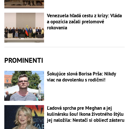
Venezuela hľadá cestu z krízy: Vláda
a opozícia začali prelomové
rokovania
PROMINENTI
Šokujúce slová Borisa Prša: Nikdy
viac na dovolenku s rodičmi!
Ľadová sprcha pre Meghan a jej
kulinársku šou! Ikona životného štýlu
jej naložila: Nestačí si obliecť zásteru