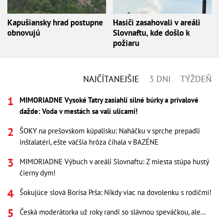
Kapušiansky hrad postupne
Hasiči zasahovali v areáli
obnovujú
Slovnaftu, kde došlo k
požiaru
NAJČÍTANEJŠIE
3 DNI
TÝŽDEŇ
MIMORIADNE Vysoké Tatry zasiahli silné búrky a prívalové
dažde: Voda v mestách sa valí ulicami!
ŠOKY na prešovskom kúpalisku: Naháčku v sprche prepadli
inštalatéri, ešte väčšia hrôza číhala v BAZÉNE
MIMORIADNE Výbuch v areáli Slovnaftu: Z miesta stúpa hustý
čierny dym!
Šokujúce slová Borisa Prša: Nikdy viac na dovolenku s rodičmi!
Česká moderátorka už roky randí so slávnou speváčkou, ale...