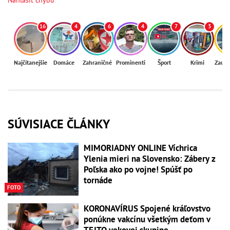
16
4
6
4
7
3
Najčítanejšie
Domáce
Zahraničné
Prominenti
Šport
Krimi
Zaují
SÚVISIACE ČLÁNKY
MIMORIADNY ONLINE Víchrica
Ylenia mieri na Slovensko: Zábery z
Poľska ako po vojne! Spúšť po
tornáde
FOTO
KORONAVÍRUS Spojené kráľovstvo
ponúkne vakcínu všetkým deťom v