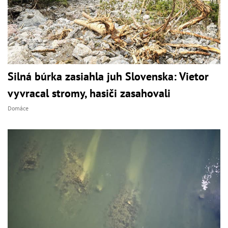
Silná búrka zasiahla juh Slovenska: Vietor
vyvracal stromy, hasiči zasahovali
Domáce