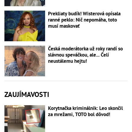
Prekliaty budík! Wisterová opísala
ranné peklo: Nič nepomáha, toto
musí maskovať
Česká moderátorka už roky randí so
slávnou speváčkou, ale... Čelí
neustálemu hejtu!
ZAUJÍMAVOSTI
Korytnačka kriminálnik: Leo skončil
za mrežami, TOTO bol dôvod!