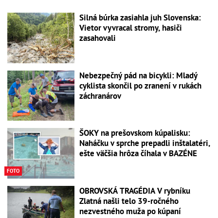
Silná búrka zasiahla juh Slovenska:
Vietor vyvracal stromy, hasiči
zasahovali
Nebezpečný pád na bicykli: Mladý
cyklista skončil po zranení v rukách
záchranárov
ŠOKY na prešovskom kúpalisku:
Naháčku v sprche prepadli inštalatéri,
ešte väčšia hrôza číhala v BAZÉNE
FOTO
OBROVSKÁ TRAGÉDIA V rybníku
Zlatná našli telo 39-ročného
nezvestného muža po kúpaní