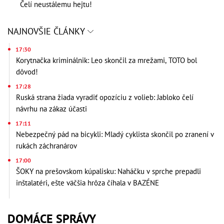
Čelí neustálemu hejtu!
NAJNOVŠIE ČLÁNKY
17:30
Korytnačka kriminálnik: Leo skončil za mrežami, TOTO bol
dôvod!
17:28
Ruská strana žiada vyradiť opozíciu z volieb: Jabloko čelí
návrhu na zákaz účasti
17:11
Nebezpečný pád na bicykli: Mladý cyklista skončil po zranení v
rukách záchranárov
17:00
ŠOKY na prešovskom kúpalisku: Naháčku v sprche prepadli
inštalatéri, ešte väčšia hrôza číhala v BAZÉNE
DOMÁCE SPRÁVY