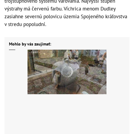
trojstupňového systému varovania. Najvyšší stupeň
výstrahy má červenú farbu. Víchrica menom Dudley
zasiahne severnú polovicu územia Spojeného kráľovstva
v stredu popoludní.
Mohlo by vás zaujímať: