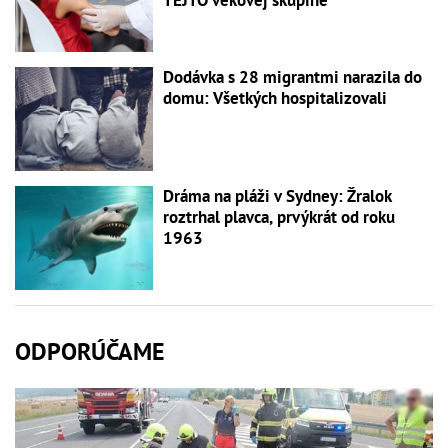
TEJTO vekovej skupine
Dodávka s 28 migrantmi narazila do
domu: Všetkých hospitalizovali
Dráma na pláži v Sydney: Žralok
roztrhal plavca, prvýkrát od roku
1963
ODPORÚČAME