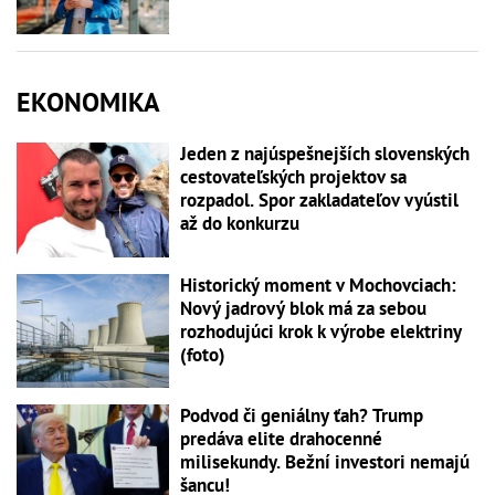
EKONOMIKA
Jeden z najúspešnejších slovenských
cestovateľských projektov sa
rozpadol. Spor zakladateľov vyústil
až do konkurzu
Historický moment v Mochovciach:
Nový jadrový blok má za sebou
rozhodujúci krok k výrobe elektriny
(foto)
Podvod či geniálny ťah? Trump
predáva elite drahocenné
milisekundy. Bežní investori nemajú
šancu!