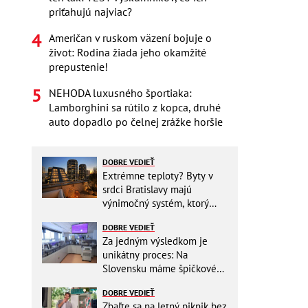
priťahujú najviac?
Američan v ruskom väzení bojuje o
život: Rodina žiada jeho okamžité
prepustenie!
NEHODA luxusného športiaka:
Lamborghini sa rútilo z kopca, druhé
auto dopadlo po čelnej zrážke horšie
DOBRE VEDIEŤ
Extrémne teploty? Byty v
srdci Bratislavy majú
výnimočný systém, ktorý
ešte aj šetrí náklady
DOBRE VEDIEŤ
Za jedným výsledkom je
unikátny proces: Na
Slovensku máme špičkové
pracovisko
DOBRE VEDIEŤ
Zbaľte sa na letný piknik bez