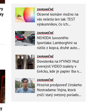
vy
ZAHRANIČNÉ
ky
Otravné komáre možno na
vás neletia len tak: TEST
výskumníkov, čo ich
priťahujú najviac?
ZAHRANIČNÉ
NEHODA luxusného
športiaka: Lamborghini sa
rútilo z kopca, druhé auto
dopadlo po čelnej zrážke
ZAHRANIČNÉ
horšie
Dovolenka na H*VNO! Muž
zverejnil VIDEO toalety v
Grécku, kde je papier iba na
OKRASU: Utrieť sa musíte ísť
ZAHRANIČNÉ
do kuchyne
Hrozivá predpoveď čínskeho
Nostradama: Vojna, ktorá
zničí starý svetový poriadok!
Už sa viackrát nemýlil
ny