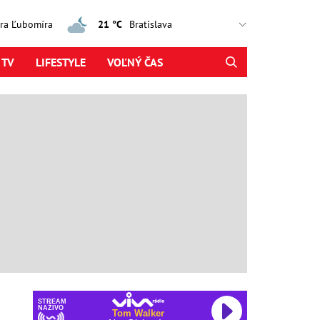
jtra Ľubomíra
21 °C
 TV
LIFESTYLE
VOĽNÝ ČAS
STREAM
NAŽIVO
Tom Walker