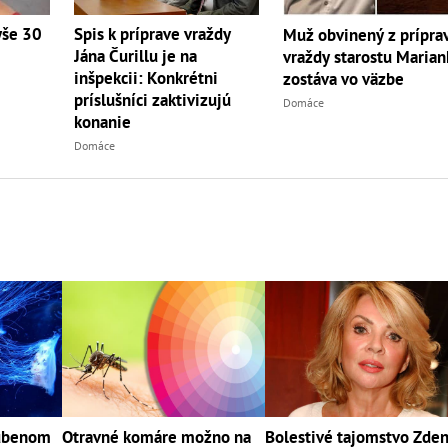
yše 30
Spis k príprave vraždy
Muž obvinený z prípra
Jána Čurillu je na
vraždy starostu Marian
inšpekcii: Konkrétni
zostáva vo väzbe
príslušníci zaktivizujú
Domáce
konanie
Domáce
ľúbenom
Otravné komáre možno na
Bolestivé tajomstvo Zde