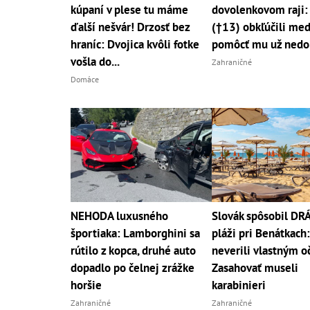
kúpaní v plese tu máme
dovolenkovom raji:
ďalší nešvár! Drzosť bez
(†13) obkľúčili med
hraníc: Dvojica kvôli fotke
pomôcť mu už nedo
vošla do...
Zahraničné
Domáce
NEHODA luxusného
Slovák spôsobil D
športiaka: Lamborghini sa
pláži pri Benátkach:
rútilo z kopca, druhé auto
neverili vlastným o
dopadlo po čelnej zrážke
Zasahovať museli
horšie
karabinieri
Zahraničné
Zahraničné