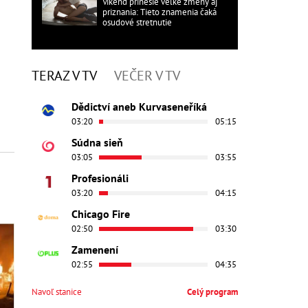
Víkend prinesie veľké zmeny aj
priznania: Tieto znamenia čaká
osudové stretnutie
TERAZ V TV
VEČER V TV
Dědictví aneb Kurvaseneříká
03:20
05:15
Súdna sieň
03:05
03:55
Profesionáli
03:20
04:15
Chicago Fire
02:50
03:30
Zamenení
02:55
04:35
Navoľ stanice
Celý program