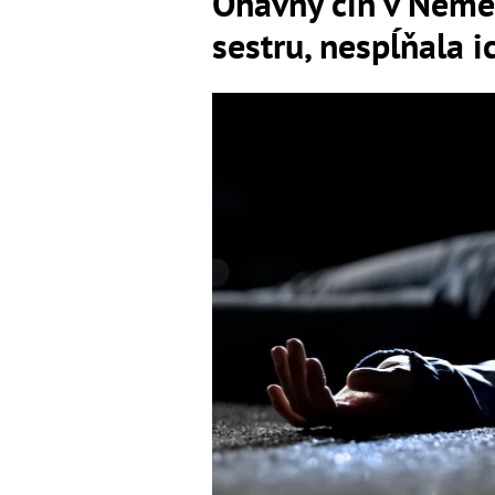
Ohavný čin v Nemec
sestru, nespĺňala 