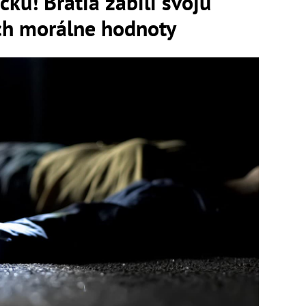
ku! Bratia zabili svoju
ich morálne hodnoty