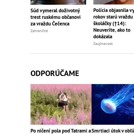
Polícia objasnila v
Súd vymeral doživotný
rokov starú vraždu
trest ruskému občanovi
školáčky (†14):
za vraždu Čečenca
Neuveríte, ako to
Zahraničné
dokázala
Zaujímavosti
ODPORÚČAME
Po ničení pola pod Tatrami a
Smrtiaci útok v ob