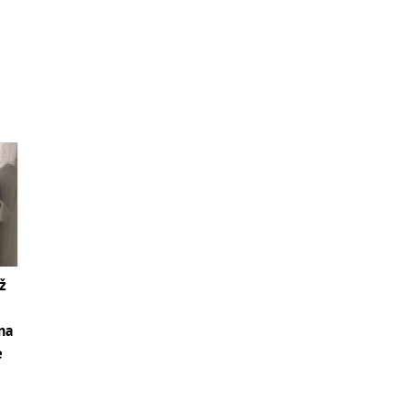
ž
 na
e