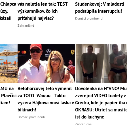
 Chlapca
vás neletia len tak: TEST
Studenkovej: V mladosti
úzy,
výskumníkov, čo ich
podstúpila interrupciu!
kázali
priťahujú najviac?
Domáci prominenti
Zahraničné
RÁMU na
Belohorcovej telo vymenil
Dovolenka na H*VNO! Mu
 Plavčíci
za TOTO: Wauuu... Takto
zverejnil VIDEO toalety v
čiam!
vyzerá Hájkova nová láska v
Grécku, kde je papier iba
bikinách!
OKRASU: Utrieť sa musít
ísť do kuchyne
Domáci prominenti
Zahraničné