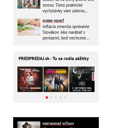
stresu: Tieto praktické
vychytávky vám ušetria
miesto v batohu!
DOBRE VEDIEŤ
Inflácia zmenila správanie
Slovákov: Ako narábať s
peniazmi, keď nechcete
zbytočne riskovať?
PREDPREDAJ
.sk - Tu sa rodia zážitky
PARTNERSKÉ VZŤAHY