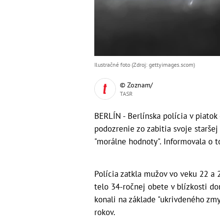
Ilustračné foto (Zdroj: gettyimages.scom)
© Zoznam/
TASR
BERLÍN - Berlínska polícia v piatok
podozrenie zo zabitia svoje staršej 
"morálne hodnoty". Informovala o 
Polícia zatkla mužov vo veku 22 a 2
telo 34-ročnej obete v blízkosti do
konali na základe "ukrivdeného zmys
rokov.