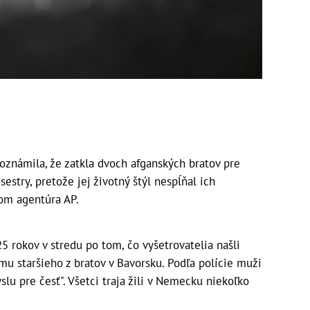
 oznámila, že zatkla dvoch afganských bratov pre
sestry, pretože jej životný štýl nespĺňal ich
tom agentúra AP.
5 rokov v stredu po tom, čo vyšetrovatelia našli
mu staršieho z bratov v Bavorsku. Podľa polície muži
lu pre česť". Všetci traja žili v Nemecku niekoľko