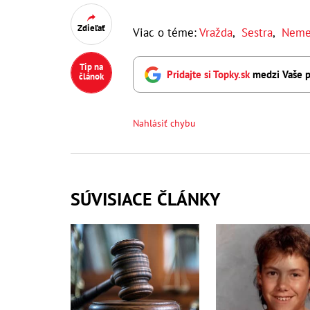
Zdieľať
Viac o téme:
Vražda
,
Sestra
,
Neme
Tip na
Pridajte si Topky.sk
medzi Vaše p
článok
Nahlásiť chybu
SÚVISIACE ČLÁNKY