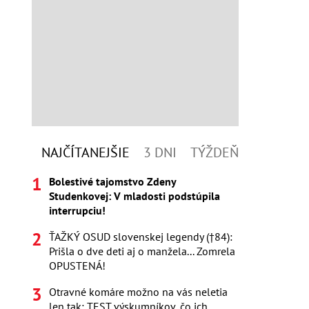
NAJČÍTANEJŠIE
3 DNI
TÝŽDEŇ
Bolestivé tajomstvo Zdeny
Studenkovej: V mladosti podstúpila
interrupciu!
ŤAŽKÝ OSUD slovenskej legendy (†84):
Prišla o dve deti aj o manžela... Zomrela
OPUSTENÁ!
Otravné komáre možno na vás neletia
len tak: TEST výskumníkov, čo ich