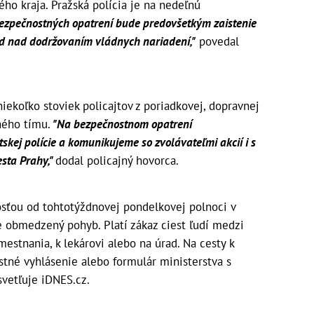
o kraja. Pražská polícia je na nedeľnú
ezpečnostných opatrení bude predovšetkým zaistenie
ad nad dodržovaním vládnych nariadení,"
povedal
ekoľko stoviek policajtov z poriadkovej, dopravnej
tného tímu.
"Na bezpečnostnom opatrení
skej polície a komunikujeme so zvolávateľmi akcií i s
sta Prahy,"
dodal policajný hovorca.
nosťou od tohtotýždnovej pondelkovej polnoci v
 obmedzený pohyb. Platí zákaz ciest ľudí medzi
estnania, k lekárovi alebo na úrad. Na cesty k
estné vyhlásenie alebo formulár ministerstva s
vetľuje iDNES.cz.