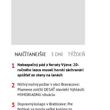
NAJČÍTANEJŠIE
3 DNI
TÝŽDEŇ
Nebezpečný pád z ferraty Výzva: 20-
ročného lezca museli horskí záchranári
spúšťať zo steny na lanách
Ničivý nočný požiar v obci Braväcovo:
Plamene zničili DESAŤ stavieb! Vyhlásili
MIMORIADNU situáciu
Dopravný kolaps v Bratislave: Pre
festival sa tvoria veľké kolóny zo