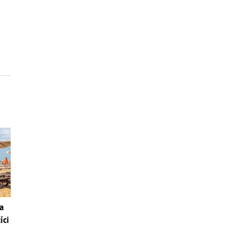
a
íci