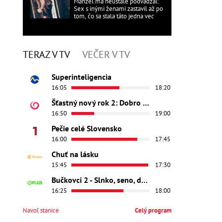
Manžel ma neustále podvádzal:
Sex s inými ženami zastavil až po
tom, čo sa stala táto jedna vec
TERAZ V TV
VEČER V TV
Superinteligencia
16:05
18:20
Šťastný nový rok 2: Dobro došli
16:50
19:00
Pečie celé Slovensko
16:00
17:45
Chuť na lásku
15:45
17:30
Bučkovci 2 - Slnko, seno, dedina
16:25
18:00
Navoľ stanice
Celý program