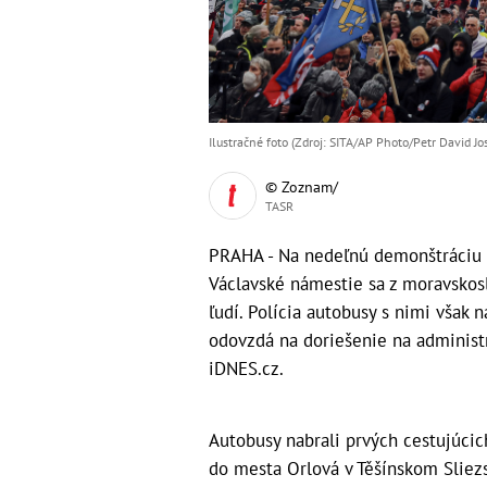
Ilustračné foto (Zdroj: SITA/AP Photo/Petr David Jo
© Zoznam/
TASR
PRAHA - Na nedeľnú demonštráciu p
Václavské námestie sa z moravskosl
ľudí. Polícia autobusy s nimi však n
odovzdá na doriešenie na administr
iDNES.cz.
Autobusy nabrali prvých cestujúcich
do mesta Orlová v Těšínskom Sliezsk