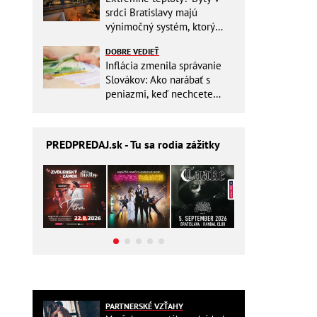
srdci Bratislavy majú
výnimočný systém, ktorý
ešte aj šetrí náklady
DOBRE VEDIEŤ
Inflácia zmenila správanie
Slovákov: Ako narábať s
peniazmi, keď nechcete
zbytočne riskovať?
PREDPREDAJ
.sk - Tu sa rodia zážitky
PARTNERSKÉ VZŤAHY