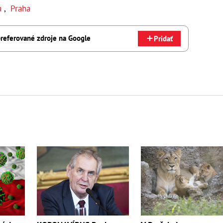
ia
,
Praha
referované zdroje na Google
Pridať