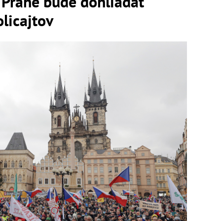
 Prahe bude dohliadať
olicajtov