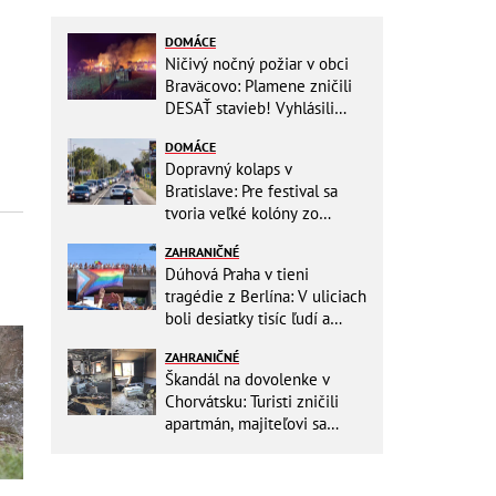
DOMÁCE
Ničivý nočný požiar v obci
Braväcovo: Plamene zničili
DESAŤ stavieb! Vyhlásili
MIMORIADNU situáciu
DOMÁCE
Dopravný kolaps v
Bratislave: Pre festival sa
tvoria veľké kolóny zo
všetkých smerov
ZAHRANIČNÉ
Dúhová Praha v tieni
tragédie z Berlína: V uliciach
boli desiatky tisíc ľudí a
stovky policajtov
ZAHRANIČNÉ
Škandál na dovolenke v
Chorvátsku: Turisti zničili
apartmán, majiteľovi sa
vysmievali a ešte chcú
preplatiť hotel