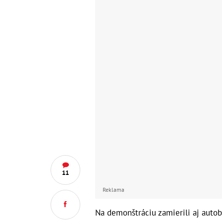
11
Reklama
Na demonštráciu zamierili aj autobu