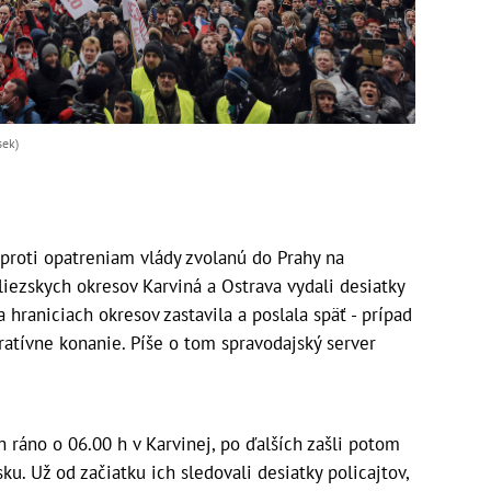
sek)
roti opatreniam vlády zvolanú do Prahy na
iezskych okresov Karviná a Ostrava vydali desiatky
a hraniciach okresov zastavila a poslala späť - prípad
atívne konanie. Píše o tom spravodajský server
 ráno o 06.00 h v Karvinej, po ďalších zašli potom
u. Už od začiatku ich sledovali desiatky policajtov,