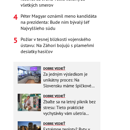
všetkých smerov
Péter Magyar oznámil meno kandidáta
na prezidenta: Bude ním bývalý šéf
Najvyššieho súdu
Požiar v tesnej blízkosti vojenského
ústavu: Na Záhorí bojujú s plameňmi
desiatky hasičov
DOBRE VEDIEŤ
Za jedným výsledkom je
unikátny proces: Na
Slovensku máme špičkové
pracovisko
DOBRE VEDIEŤ
Zbaľte sa na letný piknik bez
stresu: Tieto praktické
vychytávky vám ušetria
miesto v batohu!
DOBRE VEDIEŤ
Extrémne teploty? Byty v