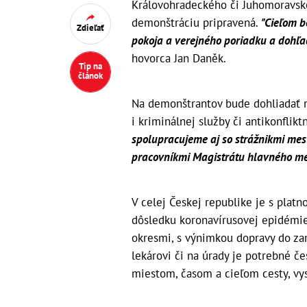
Královohradeckého či Juhomoravskéh
demonštráciu pripravená.
"Cieľom b
Zdieľať
pokoja a verejného poriadku a dohľ
hovorca Jan Daněk.
Tip na
článok
Na demonštrantov bude dohliadať ni
i kriminálnej služby či antikonflik
spolupracujeme aj so strážnikmi mest
pracovníkmi Magistrátu hlavného me
V celej Českej republike je s plat
dôsledku koronavírusovej epidémie
okresmi, s výnimkou dopravy do zam
lekárovi či na úrady je potrebné č
miestom, časom a cieľom cesty, vys