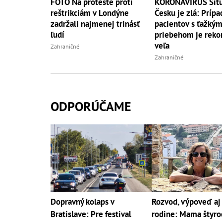
FOTO Na proteste proti
KORONAVÍRUS Situ
reštrikciám v Londýne
Česku je zlá: Prípa
zadržali najmenej trinásť
pacientov s ťažký
ľudí
priebehom je reko
veľa
Zahraničné
Zahraničné
ODPORÚČAME
Dopravný kolaps v
Rozvod, výpoveď a
Bratislave: Pre festival
rodine: Mama štyro