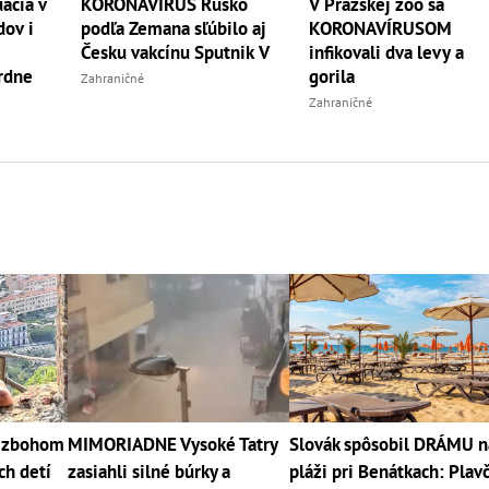
ácia v
KORONAVÍRUS Rusko
V Pražskej zoo sa
dov i
podľa Zemana sľúbilo aj
KORONAVÍRUSOM
m
Česku vakcínu Sputnik V
infikovali dva levy a
rdne
gorila
Zahraničné
Zahraničné
j zbohom
MIMORIADNE Vysoké Tatry
Slovák spôsobil DRÁMU n
ch detí
zasiahli silné búrky a
pláži pri Benátkach: Plavč