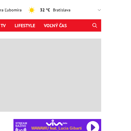
jtra Ľubomíra
32 °C
 TV
LIFESTYLE
VOĽNÝ ČAS
STREAM
NAŽIVO
WAWAWU feat. Lucia Gibarti