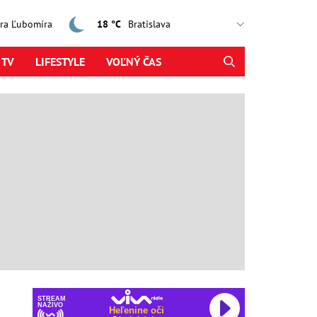
jtra Ľubomíra
18 °C
 TV
LIFESTYLE
VOĽNÝ ČAS
STREAM
NAŽIVO
Heľenine oči