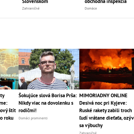
Slovenskom
obchodná inšpekcia
Zahraničné
Domáce
ty
Šokujúce slová Borisa Prša:
MIMORIADNY ONLINE
me:
Nikdy viac na dovolenku s
Desivá noc pri Kyjeve:
ový štít
rodičmi!
Ruské rakety zabili troch
o roku
ľudí vrátane dieťaťa, ozýv
Domáci prominenti
sa výbuchy
Zahraničné