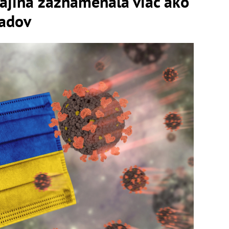
jina zaznamenala viac ako
padov