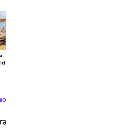
a
íci