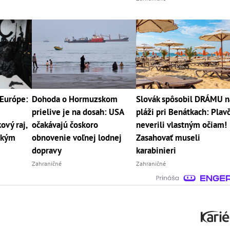
Európe:
Dohoda o Hormuzskom
Slovák spôsobil DRÁMU n
prielive je na dosah: USA
pláži pri Benátkach: Plavč
vý raj,
očakávajú čoskoro
neverili vlastným očiam!
tkým
obnovenie voľnej lodnej
Zasahovať museli
dopravy
karabinieri
Zahraničné
Zahraničné