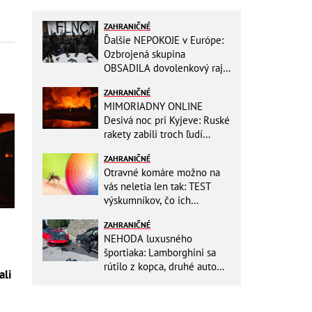
ZAHRANIČNÉ
Ďalšie NEPOKOJE v Európe:
Ozbrojená skupina
OBSADILA dovolenkový raj,
TOTO odkazuje všetkým
ZAHRANIČNÉ
turistom!
MIMORIADNY ONLINE
Desivá noc pri Kyjeve: Ruské
rakety zabili troch ľudí
vrátane dieťaťa, ozývali sa
ZAHRANIČNÉ
výbuchy
Otravné komáre možno na
vás neletia len tak: TEST
výskumníkov, čo ich
priťahujú najviac?
ZAHRANIČNÉ
NEHODA luxusného
športiaka: Lamborghini sa
rútilo z kopca, druhé auto
ali
dopadlo po čelnej zrážke
horšie