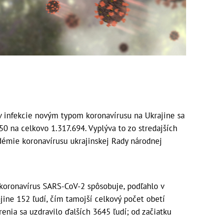
v infekcie novým typom koronavírusu na Ukrajine sa
50 na celkovo 1.317.694. Vyplýva to zo stredajších
émie koronavírusu ukrajinskej Rady národnej
koronavírus SARS-CoV-2 spôsobuje, podľahlo v
jine 152 ľudí, čím tamojší celkový počet obetí
enia sa uzdravilo ďalších 3645 ľudí; od začiatku