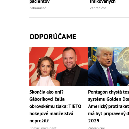
pacientov
infikovaných
Zahraničné
Zahraničné
ODPORÚČAME
Skončia ako oni?
Pentagón chystá tes
Gáboríkovci čelia
systému Golden Do
obrovskému tlaku: TIETO
Americký protiraket
hokejové manželstvá
má byť pripravený d
neprežili!
2029
Domáci prominenti
Zahraničné