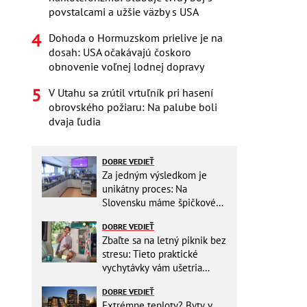
povstalcami a užšie väzby s USA
Dohoda o Hormuzskom prielive je na
dosah: USA očakávajú čoskoro
obnovenie voľnej lodnej dopravy
V Utahu sa zrútil vrtuľník pri hasení
obrovského požiaru: Na palube boli
dvaja ľudia
DOBRE VEDIEŤ
Za jedným výsledkom je
unikátny proces: Na
Slovensku máme špičkové
pracovisko
DOBRE VEDIEŤ
Zbaľte sa na letný piknik bez
stresu: Tieto praktické
vychytávky vám ušetria
miesto v batohu!
DOBRE VEDIEŤ
Extrémne teploty? Byty v