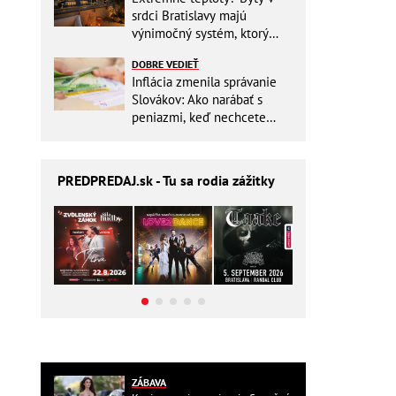
srdci Bratislavy majú
výnimočný systém, ktorý
ešte aj šetrí náklady
DOBRE VEDIEŤ
Inflácia zmenila správanie
Slovákov: Ako narábať s
peniazmi, keď nechcete
zbytočne riskovať?
PREDPREDAJ
.sk - Tu sa rodia zážitky
ZÁBAVA