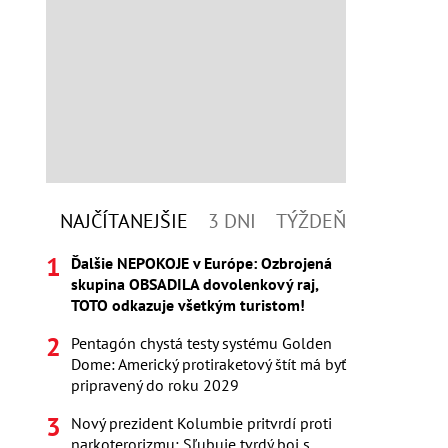
NAJČÍTANEJŠIE
3 DNI
TÝŽDEŇ
Ďalšie NEPOKOJE v Európe: Ozbrojená
skupina OBSADILA dovolenkový raj,
TOTO odkazuje všetkým turistom!
Pentagón chystá testy systému Golden
Dome: Americký protiraketový štít má byť
pripravený do roku 2029
Nový prezident Kolumbie pritvrdí proti
narkoterorizmu: Sľubuje tvrdý boj s