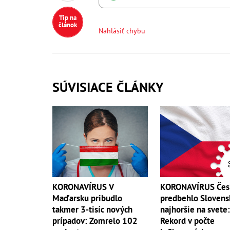
Tip na
článok
Nahlásiť chybu
SÚVISIACE ČLÁNKY
KORONAVÍRUS V
KORONAVÍRUS Čes
Maďarsku pribudlo
predbehlo Slovens
takmer 3-tisíc nových
najhoršie na svete:
prípadov: Zomrelo 102
Rekord v počte