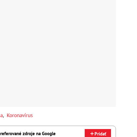
na
,
Koronavírus
referované zdroje na Google
Pridať