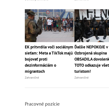
EK pritvrdila voči sociálnym
Ďalšie NEPOKOJE v 
sieťam: Meta a TikTok majú
Ozbrojená skupina
bojovať proti
OBSADILA dovolenko
dezinformáciám o
TOTO odkazuje vše
migrantoch
turistom!
Zahraničné
Zahraničné
Pracovné pozície