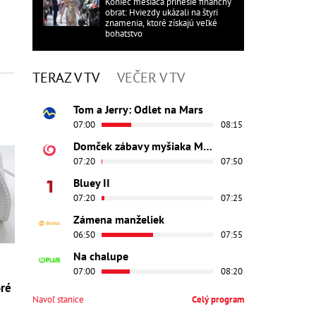
Koniec mesiaca prinesie finančný
obrat: Hviezdy ukázali na štyri
znamenia, ktoré získajú veľké
bohatstvo
TERAZ V TV
VEČER V TV
Tom a Jerry: Odlet na Mars
07:00
08:15
Domček zábavy myšiaka Mickeyho
07:20
07:50
Bluey II
07:20
07:25
Zámena manželiek
06:50
07:55
Na chalupe
07:00
08:20
oré
Navoľ stanice
Celý program