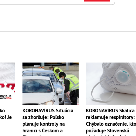
ko
KORONAVÍRUS Situácia
KORONAVÍRUS Skalica
ko! Je
sa zhoršuje: Poľsko
reklamuje respirátory:
plánuje kontroly na
Chýbalo označenie, kt
hranici s Českom a
požaduje Slovenská