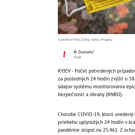
Ilustračné foto (Zdroj: Getty Images)
© Zoznam/
TASR
KYJEV - Počet potvrdených prípado
za posledných 24 hodín zvýšil o 58
údajov systému monitorovania epid
bezpečnosti a obrany (RNBO).
Chorobe COVID-19, ktorú uvedený 
priebehu uplynulých 24 hodín v kra
pandémie stúpol na 25.461. Z ochor