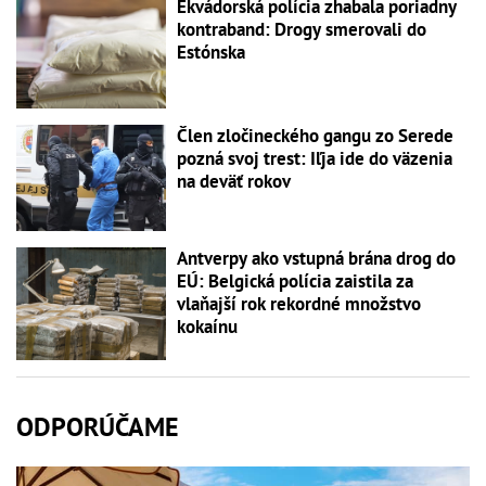
Ekvádorská polícia zhabala poriadny
kontraband: Drogy smerovali do
Estónska
Člen zločineckého gangu zo Serede
pozná svoj trest: Iľja ide do väzenia
na deväť rokov
Antverpy ako vstupná brána drog do
EÚ: Belgická polícia zaistila za
vlaňajší rok rekordné množstvo
kokaínu
ODPORÚČAME