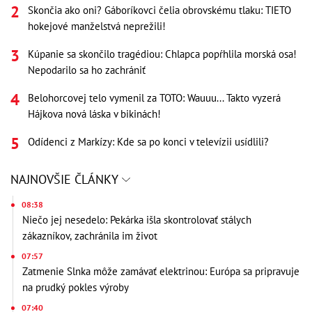
Skončia ako oni? Gáboríkovci čelia obrovskému tlaku: TIETO
hokejové manželstvá neprežili!
Kúpanie sa skončilo tragédiou: Chlapca popŕhlila morská osa!
Nepodarilo sa ho zachrániť
Belohorcovej telo vymenil za TOTO: Wauuu... Takto vyzerá
Hájkova nová láska v bikinách!
Odídenci z Markízy: Kde sa po konci v televízii usídlili?
NAJNOVŠIE ČLÁNKY
08:38
Niečo jej nesedelo: Pekárka išla skontrolovať stálych
zákazníkov, zachránila im život
07:57
Zatmenie Slnka môže zamávať elektrinou: Európa sa pripravuje
na prudký pokles výroby
07:40