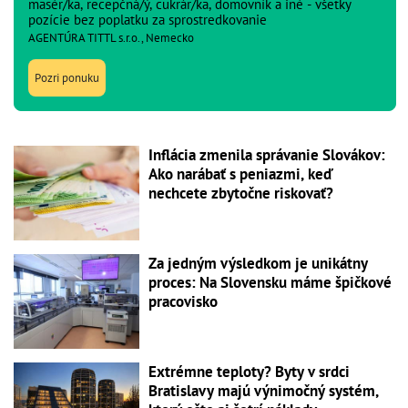
masér/ka, recepčná/ý, cukrár/ka, domovník a iné - všetky
pozície bez poplatku za sprostredkovanie
AGENTÚRA TITTL s.r.o., Nemecko
Pozri ponuku
Inflácia zmenila správanie Slovákov:
Ako narábať s peniazmi, keď
nechcete zbytočne riskovať?
Za jedným výsledkom je unikátny
proces: Na Slovensku máme špičkové
pracovisko
Extrémne teploty? Byty v srdci
Bratislavy majú výnimočný systém,