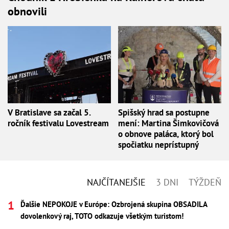
obnovili
V Bratislave sa začal 5.
Spišský hrad sa postupne
ročník festivalu Lovestream
mení: Martina Šimkovičová
o obnove paláca, ktorý bol
spočiatku neprístupný
NAJČÍTANEJŠIE
3 DNI
TÝŽDEŇ
Ďalšie NEPOKOJE v Európe: Ozbrojená skupina OBSADILA
dovolenkový raj, TOTO odkazuje všetkým turistom!