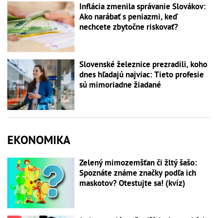
Inflácia zmenila správanie Slovákov:
Ako narábať s peniazmi, keď
nechcete zbytočne riskovať?
Slovenské železnice prezradili, koho
dnes hľadajú najviac: Tieto profesie
sú mimoriadne žiadané
EKONOMIKA
Zelený mimozemšťan či žltý šašo:
Spoznáte známe značky podľa ich
maskotov? Otestujte sa! (kvíz)