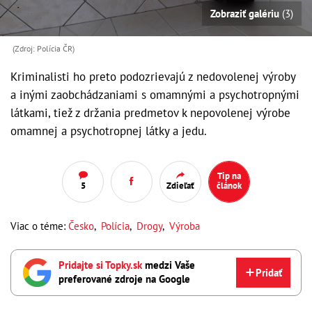
Zobraziť galériu
(3)
(Zdroj: Polícia ČR)
Kriminalisti ho preto podozrievajú z nedovolenej výroby
a inými zaobchádzaniami s omamnými a psychotropnými
látkami, tiež z držania predmetov k nepovolenej výrobe
omamnej a psychotropnej látky a jedu.
Tip na
5
Zdieľať
článok
Viac o téme:
Česko
,
Polícia
,
Drogy
,
Výroba
Pridajte si Topky.sk
medzi Vaše
Pridať
preferované zdroje na Google