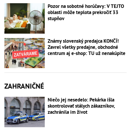
Pozor na sobotné horúčavy: V TEJTO
oblasti môže teplota prekročiť 33
stupňov
Známy slovenský predajca KONČÍ!
Zavrel všetky predajne, obchodné
centrum aj e-shop: TU už nenakúpite
ZAHRANIČNÉ
Niečo jej nesedelo: Pekárka išla
skontrolovať stálych zákazníkov,
zachránila im život