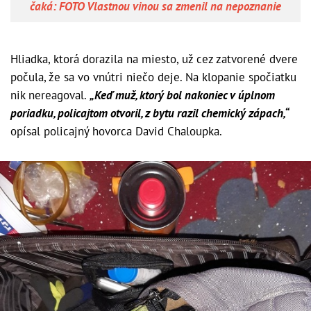
čaká: FOTO Vlastnou vinou sa zmenil na nepoznanie
Hliadka, ktorá dorazila na miesto, už cez zatvorené dvere
počula, že sa vo vnútri niečo deje. Na klopanie spočiatku
nik nereagoval.
„Keď muž, ktorý bol nakoniec v úplnom
poriadku, policajtom otvoril, z bytu razil chemický zápach,“
opísal policajný hovorca David Chaloupka.