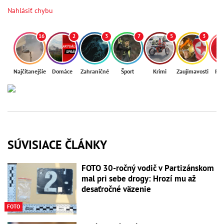
Nahlásiť chybu
16
2
3
7
5
3
Najčítanejšie
Domáce
Zahraničné
Šport
Krimi
Zaujímavosti
Reg
SÚVISIACE ČLÁNKY
FOTO 30-ročný vodič v Partizánskom
mal pri sebe drogy: Hrozí mu až
desaťročné väzenie
FOTO