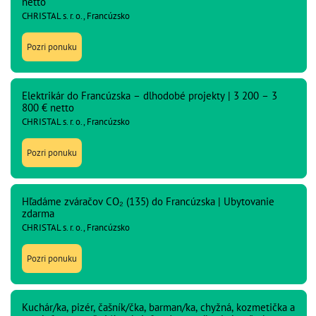
netto
CHRISTAL s. r. o., Francúzsko
Pozri ponuku
Elektrikár do Francúzska – dlhodobé projekty | 3 200 – 3
800 € netto
CHRISTAL s. r. o., Francúzsko
Pozri ponuku
Hľadáme zváračov CO₂ (135) do Francúzska | Ubytovanie
zdarma
CHRISTAL s. r. o., Francúzsko
Pozri ponuku
Kuchár/ka, pizér, čašník/čka, barman/ka, chyžná, kozmetička a