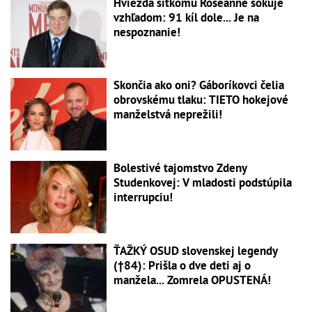
Hviezda sitkomu Roseanne šokuje
vzhľadom: 91 kíl dole... Je na
nespoznanie!
Skončia ako oni? Gáboríkovci čelia
obrovskému tlaku: TIETO hokejové
manželstvá neprežili!
Bolestivé tajomstvo Zdeny
Studenkovej: V mladosti podstúpila
interrupciu!
ŤAŽKÝ OSUD slovenskej legendy
(†84): Prišla o dve deti aj o
manžela... Zomrela OPUSTENÁ!