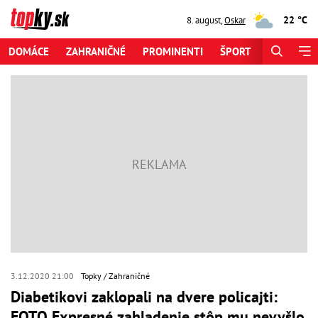
22 °C
8. august
,
Oskar
DOMÁCE
ZAHRANIČNÉ
PROMINENTI
ŠPORT
ZAUJÍMAV
3.12.2020 21:00
Topky
Zahraničné
Diabetikovi zaklopali na dvere policajti:
FOTO Expresné zahladenie stôp mu nevyšlo