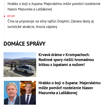
Hrabko o boji o župana: Majerskému môže pomôcť rozdelenie
hlasov Mazureka a Laššákovej
07:19
Čína sa pripravuje na silný tajfún Dolphin: Zatvára školy aj
turistické atrakcie, hrozia záplavy
DOMÁCE SPRÁVY
Krvavá dráma v Krompachoch:
Rodinné spory riešili hromadnou
bitkou s lopatami a nožom!
Hrabko o boji o župana: Majerskému
môže pomôcť rozdelenie hlasov
Mazureka a Laššákovej