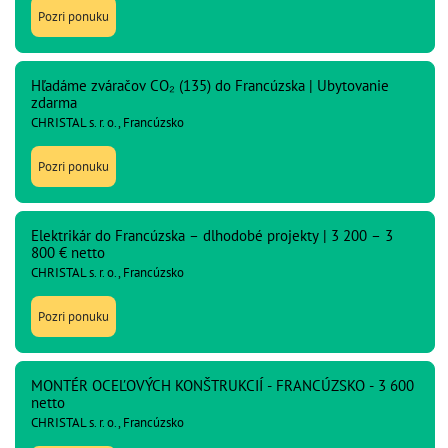
Pozri ponuku
Hľadáme zváračov CO₂ (135) do Francúzska | Ubytovanie
zdarma
CHRISTAL s. r. o., Francúzsko
Pozri ponuku
Elektrikár do Francúzska – dlhodobé projekty | 3 200 – 3
800 € netto
CHRISTAL s. r. o., Francúzsko
Pozri ponuku
MONTÉR OCEĽOVÝCH KONŠTRUKCIÍ - FRANCÚZSKO - 3 600
netto
CHRISTAL s. r. o., Francúzsko