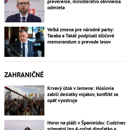
preverenie, ministerstvo obvinenia
odmieta
Veľká zmena pre národné parky:
Taraba a Takáč podpísali kľúčové
memorandum o prevode lesov
ZAHRANIČNÉ
Krvavý útok v Jemene: Húsíovia
zabili desiatky vojakov, konflikt sa
opäť vyostruje
Horor na pláži v Španielsku: Cudzinec
schmatol len 4-ročné dievčatko a