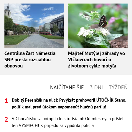
Centrálna časť Námestia
Majiteľ Motýlej záhrady vo
SNP prešla rozsiahlou
Vlčkovciach hovorí o
obnovou
životnom cykle motýľa
NAJČÍTANEJŠIE
3 DNI
TÝŽDEŇ
Dobitý Ferenčák na ulici: Prvýkrát prehovoril ÚTOČNÍK Stano,
politik mal pred útokom napomenúť hlučnú partiu!
V Chorvátsku sa potopil čln s turistami: Od miestnych prišiel
len VÝSMECH! K prípadu sa vyjadrila polícia