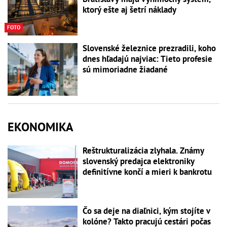
ktorý ešte aj šetrí náklady
FOTO
Slovenské železnice prezradili, koho
dnes hľadajú najviac: Tieto profesie
sú mimoriadne žiadané
EKONOMIKA
Reštrukturalizácia zlyhala. Známy
slovenský predajca elektroniky
definitívne končí a mieri k bankrotu
Čo sa deje na diaľnici, kým stojíte v
kolóne? Takto pracujú cestári počas