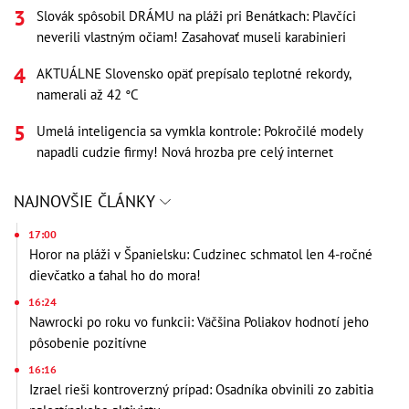
Slovák spôsobil DRÁMU na pláži pri Benátkach: Plavčíci
neverili vlastným očiam! Zasahovať museli karabinieri
AKTUÁLNE Slovensko opäť prepísalo teplotné rekordy,
namerali až 42 °C
Umelá inteligencia sa vymkla kontrole: Pokročilé modely
napadli cudzie firmy! Nová hrozba pre celý internet
NAJNOVŠIE ČLÁNKY
17:00
Horor na pláži v Španielsku: Cudzinec schmatol len 4-ročné
dievčatko a ťahal ho do mora!
16:24
Nawrocki po roku vo funkcii: Väčšina Poliakov hodnotí jeho
pôsobenie pozitívne
16:16
Izrael rieši kontroverzný prípad: Osadníka obvinili zo zabitia