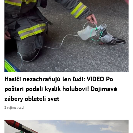
Hasiči nezachraňujú len ľudí: VIDEO Po
požiari podali kyslík holubovi! Dojímavé
zábery obleteli svet
Zaujímavosti