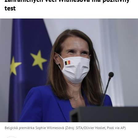
test
Belgická premiérka Sophie WIlmesová (Zdroj: SITA/Olivier Hoslet, Pool via AP)