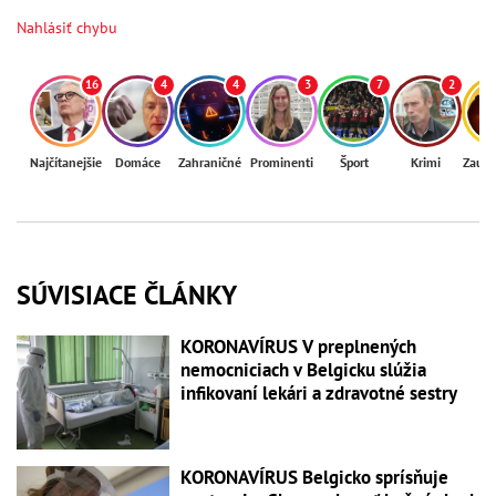
Nahlásiť chybu
16
4
4
3
7
2
Najčítanejšie
Domáce
Zahraničné
Prominenti
Šport
Krimi
Zaují
SÚVISIACE ČLÁNKY
KORONAVÍRUS V preplnených
nemocniciach v Belgicku slúžia
infikovaní lekári a zdravotné sestry
KORONAVÍRUS Belgicko sprísňuje