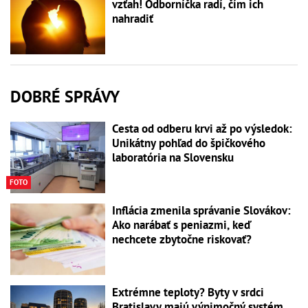
vzťah! Odborníčka radí, čím ich
nahradiť
DOBRÉ SPRÁVY
Cesta od odberu krvi až po výsledok:
Unikátny pohľad do špičkového
laboratória na Slovensku
FOTO
Inflácia zmenila správanie Slovákov:
Ako narábať s peniazmi, keď
nechcete zbytočne riskovať?
Extrémne teploty? Byty v srdci
Bratislavy majú výnimočný systém,