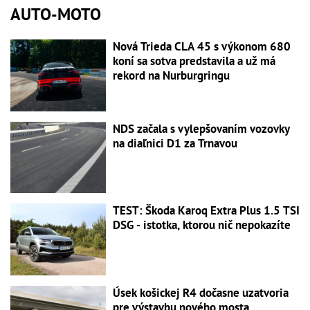
AUTO-MOTO
Nová Trieda CLA 45 s výkonom 680
koní sa sotva predstavila a už má
rekord na Nurburgringu
NDS začala s vylepšovaním vozovky
na diaľnici D1 za Trnavou
TEST: Škoda Karoq Extra Plus 1.5 TSI
DSG - istotka, ktorou nič nepokazíte
Úsek košickej R4 dočasne uzatvoria
pre výstavbu nového mosta