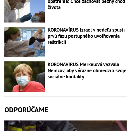
opatrenia: Chce zachovať bežný chod
života
KORONAVÍRUS Izrael v nedeľu spustí
prvú fázu postupného uvoľňovania
reštrikcií
KORONAVÍRUS Merkelová vyzvala
Nemcov, aby výrazne obmedzili svoje
sociálne kontakty
ODPORÚČAME