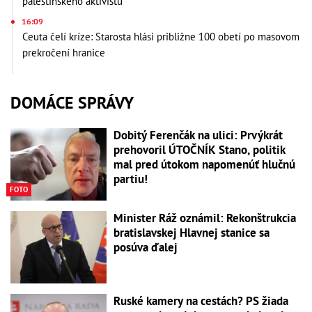
palestínskeho aktivistu
16:09
Ceuta čelí kríze: Starosta hlási približne 100 obetí po masovom
prekročení hranice
DOMÁCE SPRÁVY
Dobitý Ferenčák na ulici: Prvýkrát
prehovoril ÚTOČNÍK Stano, politik
mal pred útokom napomenúť hlučnú
partiu!
FOTO
Minister Ráž oznámil: Rekonštrukcia
bratislavskej Hlavnej stanice sa
posúva ďalej
Ruské kamery na cestách? PS žiada