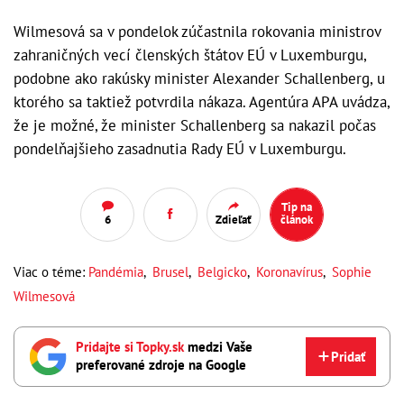
Wilmesová sa v pondelok zúčastnila rokovania ministrov
zahraničných vecí členských štátov EÚ v Luxemburgu,
podobne ako rakúsky minister Alexander Schallenberg, u
ktorého sa taktiež potvrdila nákaza. Agentúra APA uvádza,
že je možné, že minister Schallenberg sa nakazil počas
pondelňajšieho zasadnutia Rady EÚ v Luxemburgu.
Tip na
6
Zdieľať
článok
Viac o téme:
Pandémia
,
Brusel
,
Belgicko
,
Koronavírus
,
Sophie
Wilmesová
Pridajte si Topky.sk
medzi Vaše
Pridať
preferované zdroje na Google