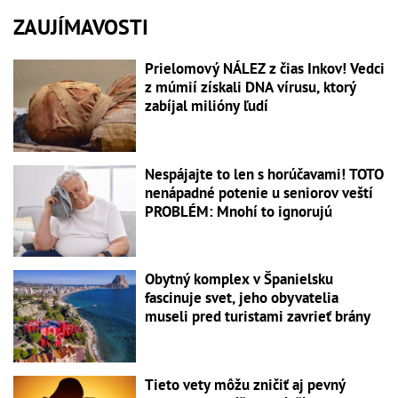
ZAUJÍMAVOSTI
Prielomový NÁLEZ z čias Inkov! Vedci
z múmií získali DNA vírusu, ktorý
zabíjal milióny ľudí
Nespájajte to len s horúčavami! TOTO
nenápadné potenie u seniorov veští
PROBLÉM: Mnohí to ignorujú
Obytný komplex v Španielsku
fascinuje svet, jeho obyvatelia
museli pred turistami zavrieť brány
Tieto vety môžu zničiť aj pevný