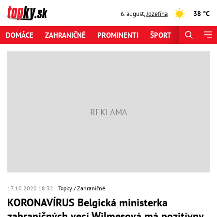
38 °C
6. august
,
Jozefína
DOMÁCE
ZAHRANIČNÉ
PROMINENTI
ŠPORT
ZAUJÍMAV
17.10.2020 18:32
Topky
Zahraničné
KORONAVÍRUS Belgická ministerka
zahraničných vecí Wilmesová má pozitívny