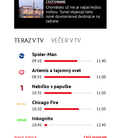
CESTOVANIE
Chorvátsko už nie je najlacnejšou
voľbou. Turisti objavujú tieto
nové dovolenkové destinácie na
Jadrane
TERAZ V TV
VEČER V TV
Spider-Man
09:10
11:40
Artemis a tajomný svet
08:55
11:00
Nebíčko v papuľke
10:35
11:05
Chicago Fire
10:20
11:05
Inkognito
10:45
12:45
Navoľ stanice
Celý program