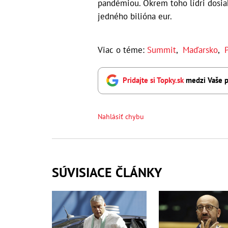
pandémiou. Okrem toho lídri dosi
jedného bilióna eur.
Viac o téme:
Summit
,
Maďarsko
,
Pridajte si Topky.sk
medzi Vaše p
Nahlásiť chybu
SÚVISIACE ČLÁNKY