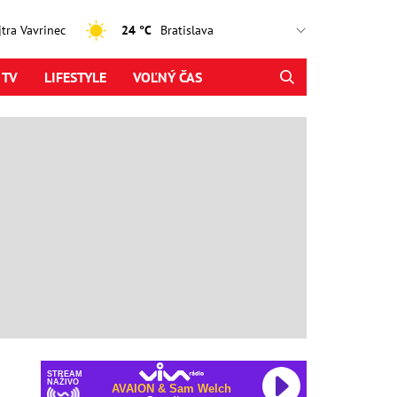
ajtra Vavrinec
24 °C
 TV
LIFESTYLE
VOĽNÝ ČAS
STREAM
NAŽIVO
AVAION & Sam Welch