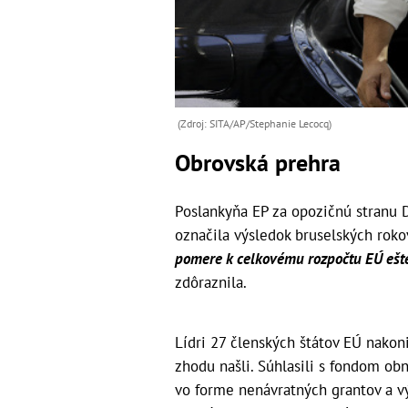
(Zdroj: SITA/AP/Stephanie Lecocq)
Obrovská prehra
Poslankyňa EP za opozičnú stranu 
označila výsledok bruselských rok
pomere k celkovému rozpočtu EÚ ešte
zdôraznila.
Lídri 27 členských štátov EÚ nakon
zhodu našli. Súhlasili s fondom ob
vo forme nenávratných grantov a vý