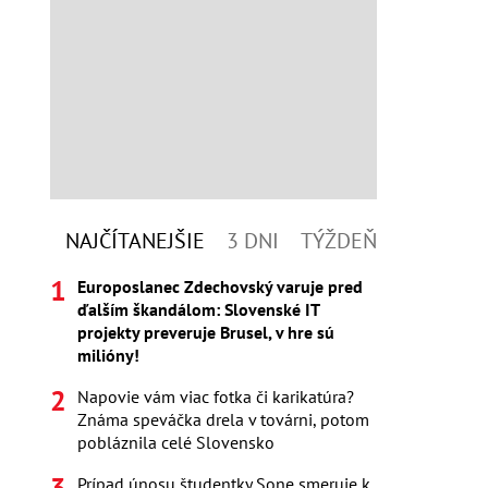
NAJČÍTANEJŠIE
3 DNI
TÝŽDEŇ
Europoslanec Zdechovský varuje pred
ďalším škandálom: Slovenské IT
projekty preveruje Brusel, v hre sú
milióny!
Napovie vám viac fotka či karikatúra?
Známa speváčka drela v továrni, potom
pobláznila celé Slovensko
Prípad únosu študentky Sone smeruje k