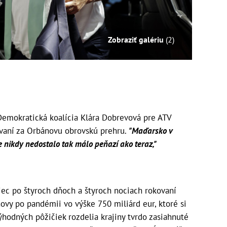
Zobraziť galériu
(2)
Demokratická koalícia Klára Dobrevová pre ATV
ovaní za Orbánovu obrovskú prehru.
"Maďarsko v
 nikdy nedostalo tak málo peňazí ako teraz,"
iec po štyroch dňoch a štyroch nociach rokovaní
novy po pandémii vo výške 750 miliárd eur, ktoré si
hodných pôžičiek rozdelia krajiny tvrdo zasiahnuté