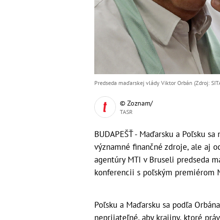
Predseda maďarskej vlády Viktor Orbán (Zdroj: SI
© Zoznam/
TASR
BUDAPEŠŤ - Maďarsku a Poľsku sa n
významné finančné zdroje, ale aj o
agentúry MTI v Bruseli predseda ma
konferencii s poľským premiérom
Poľsku a Maďarsku sa podľa Orbána 
neprijateľné, aby krajiny, ktoré práv