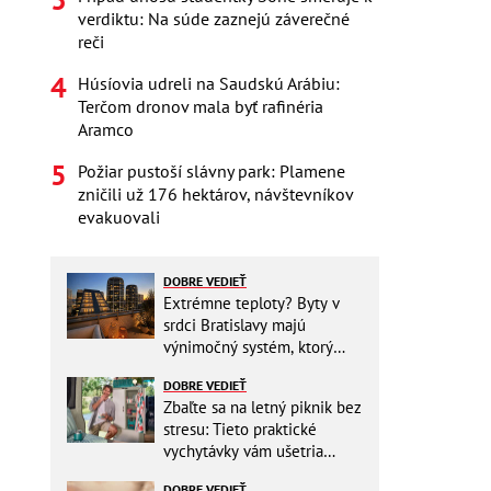
verdiktu: Na súde zaznejú záverečné
reči
Húsíovia udreli na Saudskú Arábiu:
Terčom dronov mala byť rafinéria
Aramco
Požiar pustoší slávny park: Plamene
zničili už 176 hektárov, návštevníkov
evakuovali
DOBRE VEDIEŤ
Extrémne teploty? Byty v
srdci Bratislavy majú
výnimočný systém, ktorý
ešte aj šetrí náklady
DOBRE VEDIEŤ
Zbaľte sa na letný piknik bez
stresu: Tieto praktické
vychytávky vám ušetria
miesto v batohu!
DOBRE VEDIEŤ