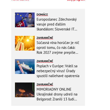
DOMÁCE
Europoslanec Zdechovský
varuje pred ďalším
škandálom: Slovenské IT
projekty preveruje Brusel, v
ZAHRANIČNÉ
hre sú milióny!
Súčasná vlna horúčav je nič
oproti tomu, čo nás čaká:
Rok 2027 zrejme prepíše
teplotné rekordy
ZAHRANIČNÉ
Poplach v Európe: Vrátil sa
nebezpečný vírus! Úrady
spustili naliehavé opatrenia
ZAHRANIČNÉ
MIMORIADNY ONLINE
Ukrajinské drony udreli na
Belgorod: Zranili 13 ľudí
vrátane dvoch detí, útoky
pokračujú