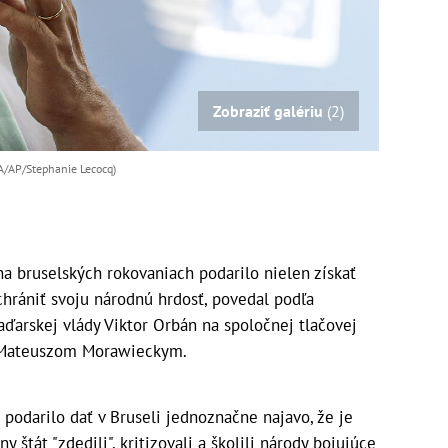
Zobraziť galériu
(2)
TA/AP/Stephanie Lecocq)
a bruselských rokovaniach podarilo nielen získať
chrániť svoju národnú hrdosť, povedal podľa
ďarskej vlády Viktor Orbán na spoločnej tlačovej
 Mateuszom Morawieckym.
podarilo dať v Bruseli jednoznačne najavo, že je
ny štát "zdedili", kritizovali a školili národy bojujúce