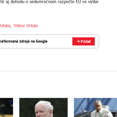
ahli aj dohodu o sedemročnom rozpočte EÚ vo výške
Poľsko
,
Viktor Orbán
referované zdroje na Google
Pridať