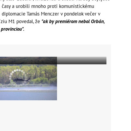
ké časy a urobili mnoho proti komunistickému
j diplomacie Tamás Menczer v pondelok večer v
íziu M1 povedal, že
"ak by premiérom nebol Orbán,
provinciou".