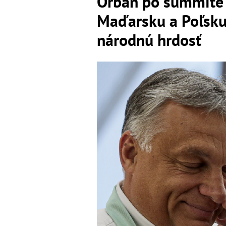
Orbán po summite 
Maďarsku a Poľsku 
národnú hrdosť