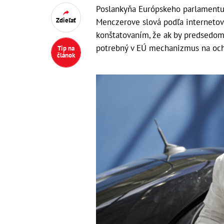
Poslankyňa Európskeho parlamentu
Zdieľať
Menczerove slová podľa internetov
konštatovaním, že ak by predsedom
potrebný v EÚ mechanizmus na och
Tip na
článok